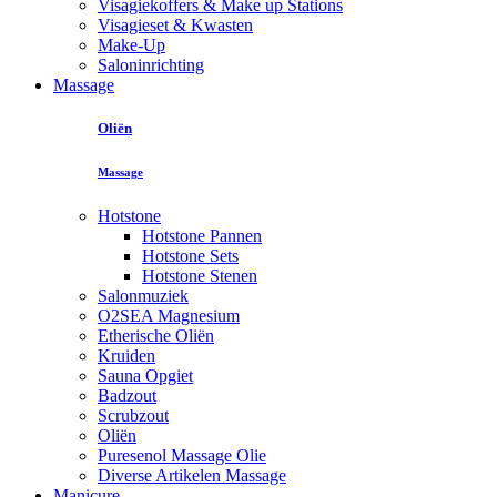
Visagiekoffers & Make up Stations
Visagieset & Kwasten
Make-Up
Saloninrichting
Massage
Oliën
Massage
Hotstone
Hotstone Pannen
Hotstone Sets
Hotstone Stenen
Salonmuziek
O2SEA Magnesium
Etherische Oliën
Kruiden
Sauna Opgiet
Badzout
Scrubzout
Oliën
Puresenol Massage Olie
Diverse Artikelen Massage
Manicure