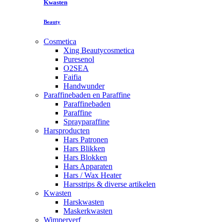
Kwasten
Beauty
Cosmetica
Xing Beautycosmetica
Puresenol
O2SEA
Faifia
Handwunder
Paraffinebaden en Paraffine
Paraffinebaden
Paraffine
Sprayparaffine
Harsproducten
Hars Patronen
Hars Blikken
Hars Blokken
Hars Apparaten
Hars / Wax Heater
Harsstrips & diverse artikelen
Kwasten
Harskwasten
Maskerkwasten
Wimperverf