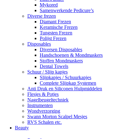
Mykored
Samenwerkende Pedicure’s
Diverse frezen
Diamant Frezen
Keramische Frezen
Tungsten Frezen
Polijst Frezen
Disposables
Diversen Disposables
Handschoenen & Mondmaskers
Stoffen Mondmaskers
Dental Towels
Schuur / Slijp kapjes
Slijpkapjes / Schuurkapjes
Complete Slijpkap Systemen
Anti Druk en Siliconen Hulpmiddelen
Flesjes & Potjes
Nagelbeugeltechniek
Instrumenten
Wondverzorging
Swann Morton Scalpel Mesjes
RVS Schalen etc.
Beauty