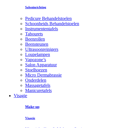
Saloninrichting
Pedicure Behandelstoelen
Schoonheids Behandelstoelen
Instrumententafels
Tabourets
Beenrollen
Beensteunen
Ultrasoonreinigers
Loupelampen
Vapozone’s
Salon Apparatuur
Stoelhoezen
Micro Dermabrassie
Onderdelen
Massagetafels
Manicuretafels
Visagie
Make-up
Visagie