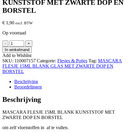
KUNSTSTOF MET ZWARTE DOP EN
BORSTEL
€
1,90
excl. BTW
Op voorraad
MASCARA
-
+
FLESJE
In winkelmand
15ML
Add to Wishlist
BLANK
SKU:
110007157
Categorie:
Flesjes & Potjes
Tag:
MASCARA
KUNSTSTOF
FLESJE 15ML BLANK GLAS MET ZWARTE DOP EN
MET
BORSTEL
ZWARTE
DOP
Beschrijving
EN
Beoordelingen
BORSTEL
hoeveelheid
Beschrijving
MASCARA FLESJE 15ML BLANK KUNSTSTOF MET
ZWARTE DOP EN BORSTEL
om zelf vloeistoffen in af te vullen.