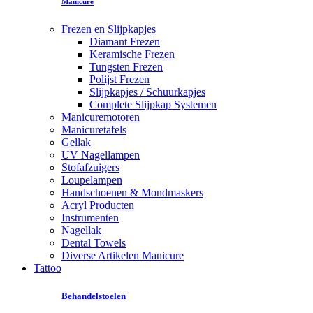
Manicure
Frezen en Slijpkapjes
Diamant Frezen
Keramische Frezen
Tungsten Frezen
Polijst Frezen
Slijpkapjes / Schuurkapjes
Complete Slijpkap Systemen
Manicuremotoren
Manicuretafels
Gellak
UV Nagellampen
Stofafzuigers
Loupelampen
Handschoenen & Mondmaskers
Acryl Producten
Instrumenten
Nagellak
Dental Towels
Diverse Artikelen Manicure
Tattoo
Behandelstoelen