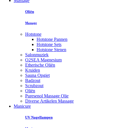
Massage
Oliën
Massage
Hotstone
Hotstone Pannen
Hotstone Sets
Hotstone Stenen
Salonmuziek
O2SEA Magnesium
Etherische Oliën
Kruiden
Sauna Opgiet
Badzout
Scrubzout
Oliën
Puresenol Massage Olie
Diverse Artikelen Massage
Manicure
UV Nagellampen