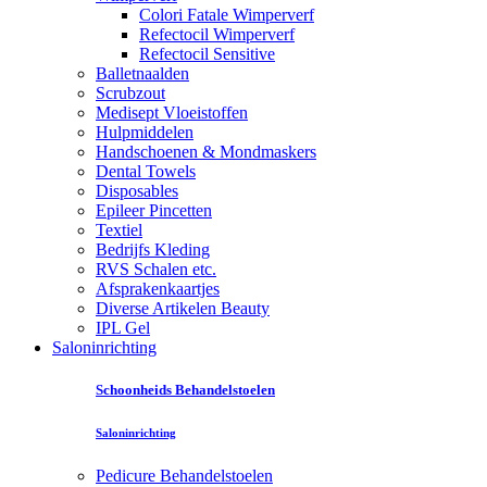
Colori Fatale Wimperverf
Refectocil Wimperverf
Refectocil Sensitive
Balletnaalden
Scrubzout
Medisept Vloeistoffen
Hulpmiddelen
Handschoenen & Mondmaskers
Dental Towels
Disposables
Epileer Pincetten
Textiel
Bedrijfs Kleding
RVS Schalen etc.
Afsprakenkaartjes
Diverse Artikelen Beauty
IPL Gel
Saloninrichting
Schoonheids Behandelstoelen
Saloninrichting
Pedicure Behandelstoelen