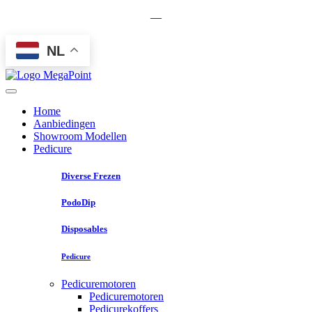
—
NL
Home
Aanbiedingen
Showroom Modellen
Pedicure
Diverse Frezen
PodoDip
Disposables
Pedicure
Pedicuremotoren
Pedicuremotoren
Pedicurekoffers