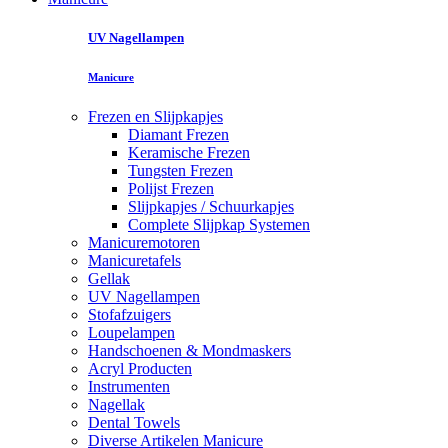
UV Nagellampen
Manicure
Frezen en Slijpkapjes
Diamant Frezen
Keramische Frezen
Tungsten Frezen
Polijst Frezen
Slijpkapjes / Schuurkapjes
Complete Slijpkap Systemen
Manicuremotoren
Manicuretafels
Gellak
UV Nagellampen
Stofafzuigers
Loupelampen
Handschoenen & Mondmaskers
Acryl Producten
Instrumenten
Nagellak
Dental Towels
Diverse Artikelen Manicure