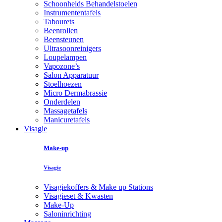
Schoonheids Behandelstoelen
Instrumententafels
Tabourets
Beenrollen
Beensteunen
Ultrasoonreinigers
Loupelampen
Vapozone’s
Salon Apparatuur
Stoelhoezen
Micro Dermabrassie
Onderdelen
Massagetafels
Manicuretafels
Visagie
Make-up
Visagie
Visagiekoffers & Make up Stations
Visagieset & Kwasten
Make-Up
Saloninrichting