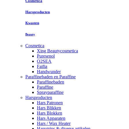
Cosmetica
Harsproducten
Kwasten
Beauty
Cosmetica
Xing Beautycosmetica
Puresenol
O2SEA
Faifia
Handwunder
Paraffinebaden en Paraffine
Paraffinebaden
Paraffine
Sprayparaffine
Harsproducten
Hars Patronen
Hars Blikken
Hars Blokken
Hars Apparaten
Hars / Wax Heater
Harsstrips & diverse artikelen