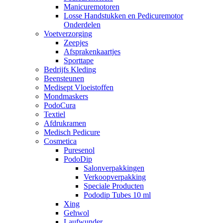
Manicuremotoren
Losse Handstukken en Pedicuremotor
Onderdelen
Voetverzorging
Zeepjes
Afsprakenkaartjes
Sporttape
Bedrijfs Kleding
Beensteunen
Medisept Vloeistoffen
Mondmaskers
PodoCura
Textiel
Afdrukramen
Medisch Pedicure
Cosmetica
Puresenol
PodoDip
Salonverpakkingen
Verkoopverpakking
Speciale Producten
Pododip Tubes 10 ml
Xing
Gehwol
Laufwunder