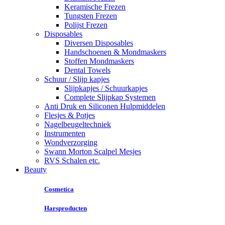
Keramische Frezen
Tungsten Frezen
Polijst Frezen
Disposables
Diversen Disposables
Handschoenen & Mondmaskers
Stoffen Mondmaskers
Dental Towels
Schuur / Slijp kapjes
Slijpkapjes / Schuurkapjes
Complete Slijpkap Systemen
Anti Druk en Siliconen Hulpmiddelen
Flesjes & Potjes
Nagelbeugeltechniek
Instrumenten
Wondverzorging
Swann Morton Scalpel Mesjes
RVS Schalen etc.
Beauty
Cosmetica
Harsproducten