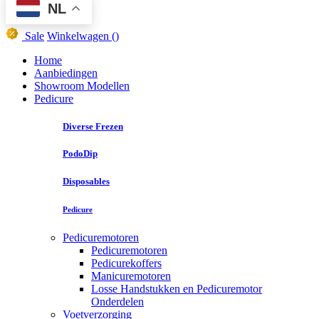
NL
Sale
Winkelwagen
()
Home
Aanbiedingen
Showroom Modellen
Pedicure
Diverse Frezen
PodoDip
Disposables
Pedicure
Pedicuremotoren
Pedicuremotoren
Pedicurekoffers
Manicuremotoren
Losse Handstukken en Pedicuremotor
Onderdelen
Voetverzorging