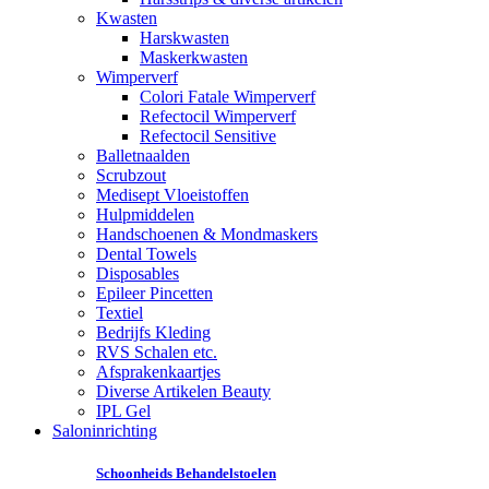
Kwasten
Harskwasten
Maskerkwasten
Wimperverf
Colori Fatale Wimperverf
Refectocil Wimperverf
Refectocil Sensitive
Balletnaalden
Scrubzout
Medisept Vloeistoffen
Hulpmiddelen
Handschoenen & Mondmaskers
Dental Towels
Disposables
Epileer Pincetten
Textiel
Bedrijfs Kleding
RVS Schalen etc.
Afsprakenkaartjes
Diverse Artikelen Beauty
IPL Gel
Saloninrichting
Schoonheids Behandelstoelen