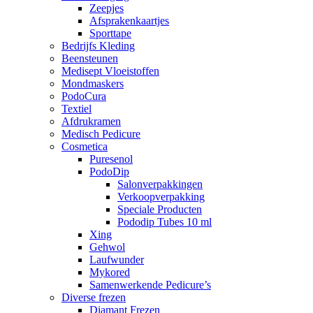
Zeepjes
Afsprakenkaartjes
Sporttape
Bedrijfs Kleding
Beensteunen
Medisept Vloeistoffen
Mondmaskers
PodoCura
Textiel
Afdrukramen
Medisch Pedicure
Cosmetica
Puresenol
PodoDip
Salonverpakkingen
Verkoopverpakking
Speciale Producten
Pododip Tubes 10 ml
Xing
Gehwol
Laufwunder
Mykored
Samenwerkende Pedicure’s
Diverse frezen
Diamant Frezen