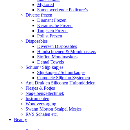
Mykored
Samenwerkende Pedicure’s
Diverse frezen
Diamant Frezen
Keramische Frezen
Tungsten Frezen
Polijst Frezen
Disposables
Diversen Disposables
Handschoenen & Mondmaskers
Stoffen Mondmaskers
Dental Towels
Schuur / Slijp kapjes
Slijpkapjes / Schuurkapjes
Complete Slijpkap Systemen
Anti Druk en Siliconen Hulpmiddelen
Flesjes & Potjes
Nagelbeugeltechniek
Instrumenten
Wondverzorging
Swann Morton Scalpel Mesjes
RVS Schalen etc.
Beauty