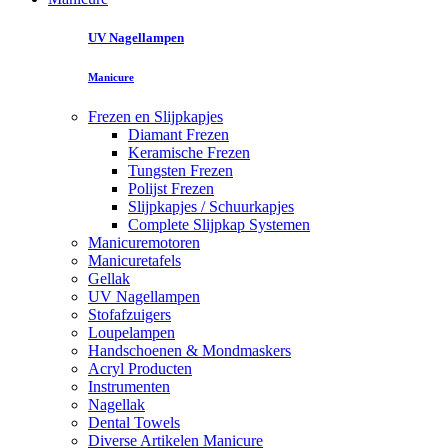
UV Nagellampen
Manicure
Frezen en Slijpkapjes
Diamant Frezen
Keramische Frezen
Tungsten Frezen
Polijst Frezen
Slijpkapjes / Schuurkapjes
Complete Slijpkap Systemen
Manicuremotoren
Manicuretafels
Gellak
UV Nagellampen
Stofafzuigers
Loupelampen
Handschoenen & Mondmaskers
Acryl Producten
Instrumenten
Nagellak
Dental Towels
Diverse Artikelen Manicure