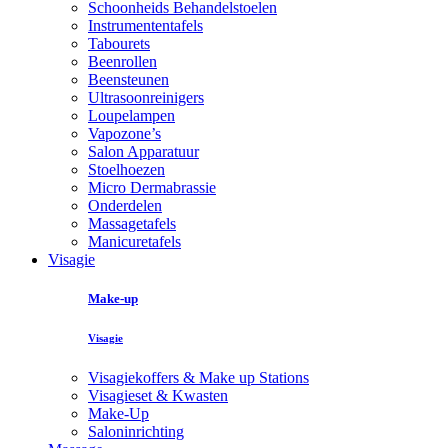
Schoonheids Behandelstoelen
Instrumententafels
Tabourets
Beenrollen
Beensteunen
Ultrasoonreinigers
Loupelampen
Vapozone’s
Salon Apparatuur
Stoelhoezen
Micro Dermabrassie
Onderdelen
Massagetafels
Manicuretafels
Visagie
Make-up
Visagie
Visagiekoffers & Make up Stations
Visagieset & Kwasten
Make-Up
Saloninrichting