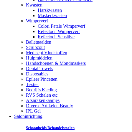
Kwasten
Harskwasten
Maskerkwasten
Wimperverf
Colori Fatale Wimperverf
Refectocil Wimperverf
Refectocil Sensitive
Balletnaalden
Scrubzout
Medisept Vloeistoffen
Hulpmiddelen
Handschoenen & Mondmaskers
Dental Towels
Disposables
Epileer Pincetten
Textiel
Bedrijfs Kleding
RVS Schalen etc.
Afsprakenkaartjes
Diverse Artikelen Beauty
IPL Gel
Saloninrichting
Schoonheids Behandelstoelen