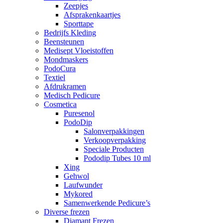
Zeepjes
Afsprakenkaartjes
Sporttape
Bedrijfs Kleding
Beensteunen
Medisept Vloeistoffen
Mondmaskers
PodoCura
Textiel
Afdrukramen
Medisch Pedicure
Cosmetica
Puresenol
PodoDip
Salonverpakkingen
Verkoopverpakking
Speciale Producten
Pododip Tubes 10 ml
Xing
Gehwol
Laufwunder
Mykored
Samenwerkende Pedicure’s
Diverse frezen
Diamant Frezen