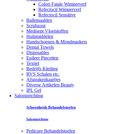
Colori Fatale Wimperverf
Refectocil Wimperverf
Refectocil Sensitive
Balletnaalden
Scrubzout
Medisept Vloeistoffen
Hulpmiddelen
Handschoenen & Mondmaskers
Dental Towels
Disposables
Epileer Pincetten
Textiel
Bedrijfs Kleding
RVS Schalen etc.
Afsprakenkaartjes
Diverse Artikelen Beauty
IPL Gel
Saloninrichting
Schoonheids Behandelstoelen
Saloninrichting
Pedicure Behandelstoelen