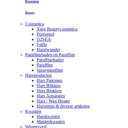
Kwasten
Beauty
Cosmetica
Xing Beautycosmetica
Puresenol
O2SEA
Faifia
Handwunder
Paraffinebaden en Paraffine
Paraffinebaden
Paraffine
Sprayparaffine
Harsproducten
Hars Patronen
Hars Blikken
Hars Blokken
Hars Apparaten
Hars / Wax Heater
Harsstrips & diverse artikelen
Kwasten
Harskwasten
Maskerkwasten
Wimperverf