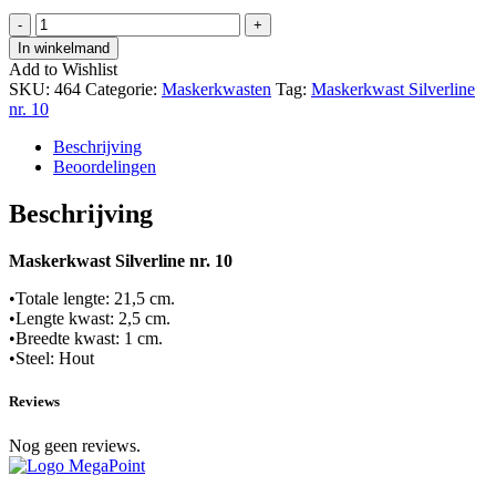
Maskerkwast
-
+
Silverline
In winkelmand
nr.
Add to Wishlist
10
SKU:
464
Categorie:
Maskerkwasten
Tag:
Maskerkwast Silverline
hoeveelheid
nr. 10
Beschrijving
Beoordelingen
Beschrijving
Maskerkwast Silverline nr. 10
•Totale lengte: 21,5 cm.
•Lengte kwast: 2,5 cm.
•Breedte kwast: 1 cm.
•Steel: Hout
Reviews
Nog geen reviews.