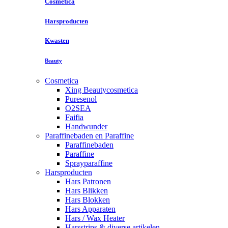
Cosmetica
Harsproducten
Kwasten
Beauty
Cosmetica
Xing Beautycosmetica
Puresenol
O2SEA
Faifia
Handwunder
Paraffinebaden en Paraffine
Paraffinebaden
Paraffine
Sprayparaffine
Harsproducten
Hars Patronen
Hars Blikken
Hars Blokken
Hars Apparaten
Hars / Wax Heater
Harsstrips & diverse artikelen