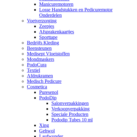
Manicuremotoren
Losse Handstukken en Pedicuremotor
Onderdelen
Voetverzorging
Zeepjes
Afsprakenkaartjes
Sporttape
Bedrijfs Kleding
Beensteunen
Medisept Vloeistoffen
Mondmaskers
PodoCura
Textiel
Afdrukramen
Medisch Pedicure
Cosmetica
Puresenol
PodoDip
Salonverpakkingen
Verkoopverpakking
Speciale Producten
Pododip Tubes 10 ml
Xing
Gehwol
Laufwunder