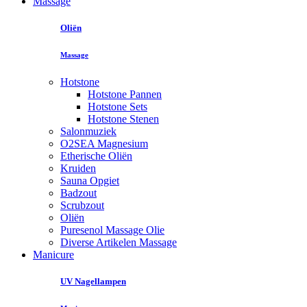
Massage
Oliën
Massage
Hotstone
Hotstone Pannen
Hotstone Sets
Hotstone Stenen
Salonmuziek
O2SEA Magnesium
Etherische Oliën
Kruiden
Sauna Opgiet
Badzout
Scrubzout
Oliën
Puresenol Massage Olie
Diverse Artikelen Massage
Manicure
UV Nagellampen