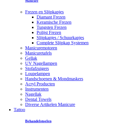
Manicure
Frezen en Slijpkapjes
Diamant Frezen
Keramische Frezen
Tungsten Frezen
Polijst Frezen
Slijpkapjes / Schuurkapjes
Complete Slijpkap Systemen
Manicuremotoren
Manicuretafels
Gellak
UV Nagellampen
Stofafzuigers
Loupelampen
Handschoenen & Mondmaskers
Acryl Producten
Instrumenten
Nagellak
Dental Towels
Diverse Artikelen Manicure
Tattoo
Behandelstoelen