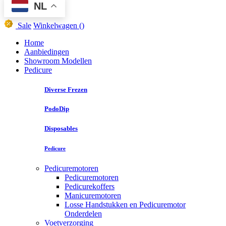
NL
Sale
Winkelwagen
()
Home
Aanbiedingen
Showroom Modellen
Pedicure
Diverse Frezen
PodoDip
Disposables
Pedicure
Pedicuremotoren
Pedicuremotoren
Pedicurekoffers
Manicuremotoren
Losse Handstukken en Pedicuremotor
Onderdelen
Voetverzorging