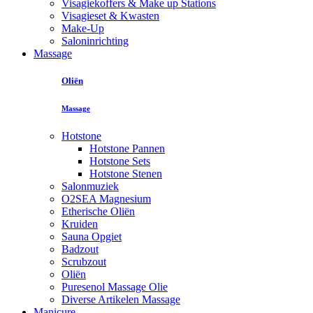
Visagiekoffers & Make up Stations
Visagieset & Kwasten
Make-Up
Saloninrichting
Massage
Oliën
Massage
Hotstone
Hotstone Pannen
Hotstone Sets
Hotstone Stenen
Salonmuziek
O2SEA Magnesium
Etherische Oliën
Kruiden
Sauna Opgiet
Badzout
Scrubzout
Oliën
Puresenol Massage Olie
Diverse Artikelen Massage
Manicure