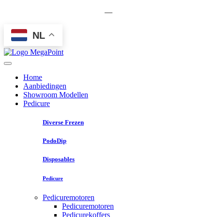
—
NL
Home
Aanbiedingen
Showroom Modellen
Pedicure
Diverse Frezen
PodoDip
Disposables
Pedicure
Pedicuremotoren
Pedicuremotoren
Pedicurekoffers