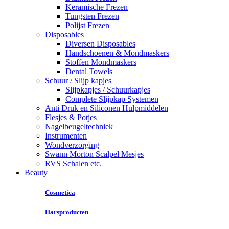
Keramische Frezen
Tungsten Frezen
Polijst Frezen
Disposables
Diversen Disposables
Handschoenen & Mondmaskers
Stoffen Mondmaskers
Dental Towels
Schuur / Slijp kapjes
Slijpkapjes / Schuurkapjes
Complete Slijpkap Systemen
Anti Druk en Siliconen Hulpmiddelen
Flesjes & Potjes
Nagelbeugeltechniek
Instrumenten
Wondverzorging
Swann Morton Scalpel Mesjes
RVS Schalen etc.
Beauty
Cosmetica
Harsproducten