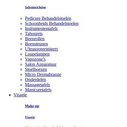
Saloninrichting
Pedicure Behandelstoelen
Schoonheids Behandelstoelen
Instrumententafels
Tabourets
Beenrollen
Beensteunen
Ultrasoonreinigers
Loupelampen
Vapozone’s
Salon Apparatuur
Stoelhoezen
Micro Dermabrassie
Onderdelen
Massagetafels
Manicuretafels
Visagie
Make-up
Visagie