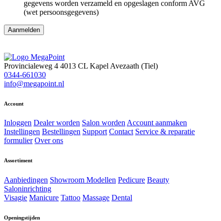
gegevens worden verzameld en opgeslagen conform AVG
(wet persoonsgegevens)
Aanmelden
Provincialeweg 4
4013 CL Kapel Avezaath (Tiel)
0344-661030
info@megapoint.nl
Account
Inloggen
Dealer worden
Salon worden
Account aanmaken
Instellingen
Bestellingen
Support
Contact
Service & reparatie
formulier
Over ons
Assortiment
Aanbiedingen
Showroom Modellen
Pedicure
Beauty
Saloninrichting
Visagie
Manicure
Tattoo
Massage
Dental
Openingstijden