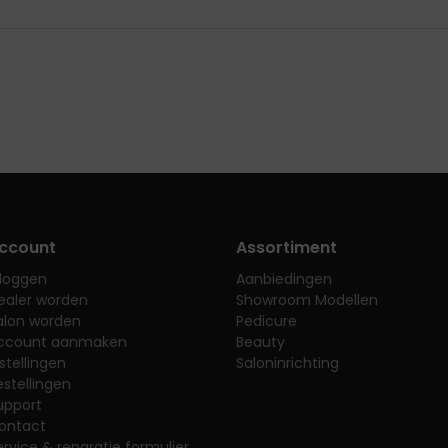
ccount
Assortiment
nloggen
Aanbiedingen
ealer worden
Showroom Modellen
alon worden
Pedicure
ccount aanmaken
Beauty
nstellingen
Saloninrichting
estellingen
upport
ontact
ervice & reparatie formulier