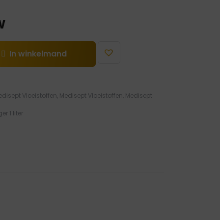
W
In winkelmand
disept Vloeistoffen
,
Medisept Vloeistoffen
,
Medisept
 1 liter