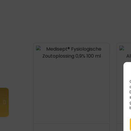
Product openen
Prod