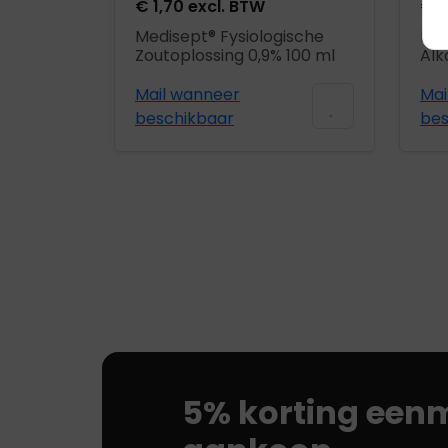
€
1,70
excl. BTW
€
1
Medisept® Fysiologische
Med
Zoutoplossing 0,9% 100 ml
Alka
Mail wanneer
Mai
beschikbaar
bes
5% korting eenm