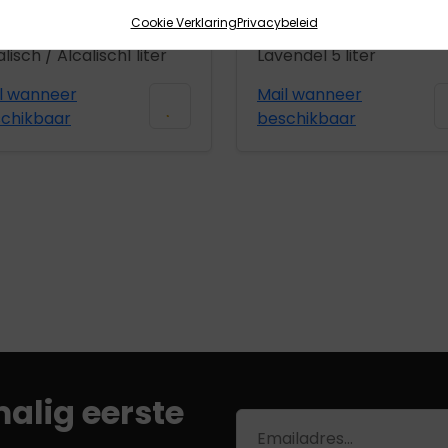
2,95
excl. BTW
€
13,95
excl. BTW
Cookie Verklaring
Privacybeleid
isept® Eeltweker
Medisept® Sprayvloeisto
lisch / Alcalisch1 liter
Lavendel 5 liter
l wanneer
Mail wanneer
chikbaar
beschikbaar
alig eerste
E-
mailadres