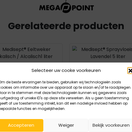
Gerelateerde producten
uct openen
Product openen
Selecteer uw cooke voorkeuren
Om de beste ervaringen te bieden, gebruiken wij technologieën zoals
cookies om informatie over uw apparaat op te slaan en/of te raadplegen.
Door in te stemmen met deze technologieën kunnen wij gegevens zoals
surfgedrag of unieke ID's op deze site verwerken. Als u geen toestemming
geeft of uw toestemming intrekt, kan dit een nadelige invloed hebben op
bepaalde functies en mogelijkheden.
Accepteren
Weiger
Bekijk voorkeuren