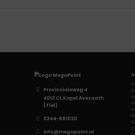
A
I
Provincialeweg 4
D
S
4013 CL Kapel Avezaath
A
(Tiel)
I
B
0344-661030
S
C
info@megapoint.nl
S