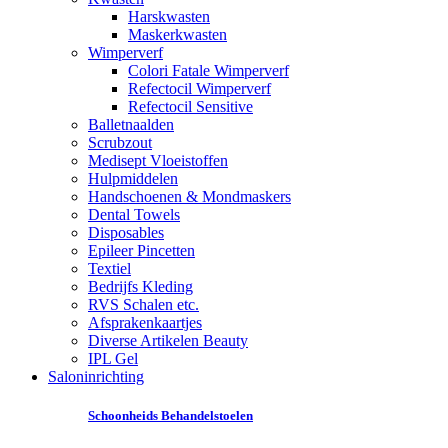
Harskwasten
Maskerkwasten
Wimperverf
Colori Fatale Wimperverf
Refectocil Wimperverf
Refectocil Sensitive
Balletnaalden
Scrubzout
Medisept Vloeistoffen
Hulpmiddelen
Handschoenen & Mondmaskers
Dental Towels
Disposables
Epileer Pincetten
Textiel
Bedrijfs Kleding
RVS Schalen etc.
Afsprakenkaartjes
Diverse Artikelen Beauty
IPL Gel
Saloninrichting
Schoonheids Behandelstoelen