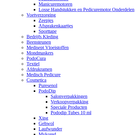
Manicuremotoren
Losse Handstukken en Pedicuremotor Onderdelen
Voetverzorging
Zeepjes
Afsprakenkaartjes
Sporttape
Bedrijfs Kleding
Beensteunen
Medisept Vloeistoffen
Mondmaskers
PodoCura
Textiel
Afdrukramen
Medisch Pedicure
Cosmetica
Puresenol
PodoDip
Salonverpakkingen
Verkoopverpakking
Speciale Producten
Pododip Tubes 10 ml
Xing
Gehwol
Laufwunder
Mykored