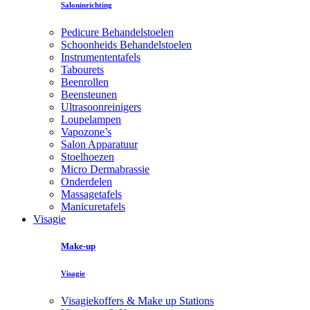
Saloninrichting
Pedicure Behandelstoelen
Schoonheids Behandelstoelen
Instrumententafels
Tabourets
Beenrollen
Beensteunen
Ultrasoonreinigers
Loupelampen
Vapozone’s
Salon Apparatuur
Stoelhoezen
Micro Dermabrassie
Onderdelen
Massagetafels
Manicuretafels
Visagie
Make-up
Visagie
Visagiekoffers & Make up Stations