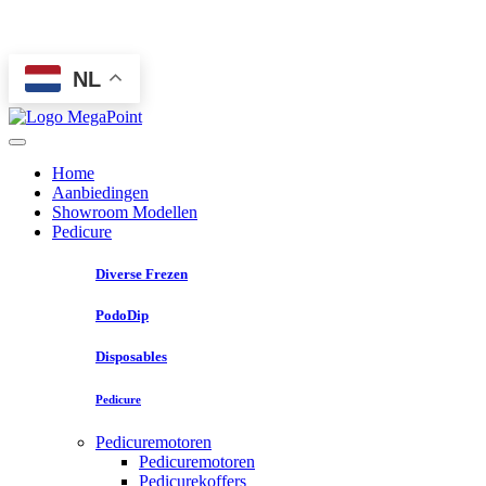
NL
Home
Aanbiedingen
Showroom Modellen
Pedicure
Diverse Frezen
PodoDip
Disposables
Pedicure
Pedicuremotoren
Pedicuremotoren
Pedicurekoffers