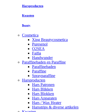
Harsproducten
Kwasten
Beauty
Cosmetica
Xing Beautycosmetica
Puresenol
O2SEA
Faifia
Handwunder
Paraffinebaden en Paraffine
Paraffinebaden
Paraffine
Sprayparaffine
Harsproducten
Hars Patronen
Hars Blikken
Hars Blokken
Hars Apparaten
Hars / Wax Heater
Harsstrips & diverse artikelen
Kwasten