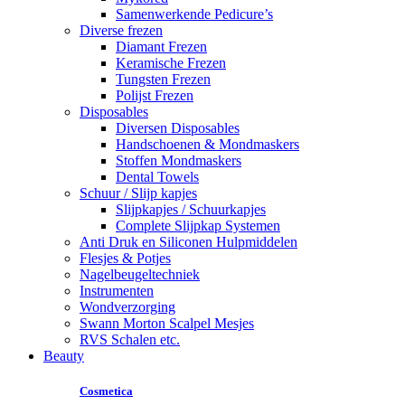
Samenwerkende Pedicure’s
Diverse frezen
Diamant Frezen
Keramische Frezen
Tungsten Frezen
Polijst Frezen
Disposables
Diversen Disposables
Handschoenen & Mondmaskers
Stoffen Mondmaskers
Dental Towels
Schuur / Slijp kapjes
Slijpkapjes / Schuurkapjes
Complete Slijpkap Systemen
Anti Druk en Siliconen Hulpmiddelen
Flesjes & Potjes
Nagelbeugeltechniek
Instrumenten
Wondverzorging
Swann Morton Scalpel Mesjes
RVS Schalen etc.
Beauty
Cosmetica