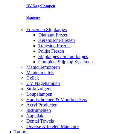
UV Nagellampen
Manicure
Frezen en Slijpkapjes
Diamant Frezen
Keramische Frezen
Tungsten Frezen
Polijst Frezen
Slijpkapjes / Schuurkapjes
Complete Slijpkap Systemen
Manicuremotoren
Manicuretafels
Gellak
UV Nagellampen
Stofafzuigers
Loupelampen
Handschoenen & Mondmaskers
Acryl Producten
Instrumenten
Nagellak
Dental Towels
Diverse Artikelen Manicure
Tattoo