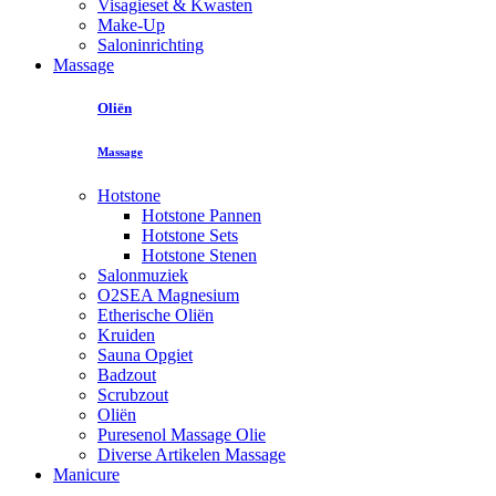
Visagieset & Kwasten
Make-Up
Saloninrichting
Massage
Oliën
Massage
Hotstone
Hotstone Pannen
Hotstone Sets
Hotstone Stenen
Salonmuziek
O2SEA Magnesium
Etherische Oliën
Kruiden
Sauna Opgiet
Badzout
Scrubzout
Oliën
Puresenol Massage Olie
Diverse Artikelen Massage
Manicure