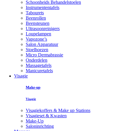
Schoonheids Behandelstoelen
Instrumententafels
Tabourets
Beenrollen
Beensteunen
Ultrasoonreinigers
Loupelampen
Vapozone’s
Salon Apparatuur
Stoelhoezen
Micro Dermabrassie
Onderdelen
Massagetafels
Manicuretafels
Visagie
Make-up
Visagie
Visagiekoffers & Make up Stations
Visagieset & Kwasten
Make-Up
Saloninrichting