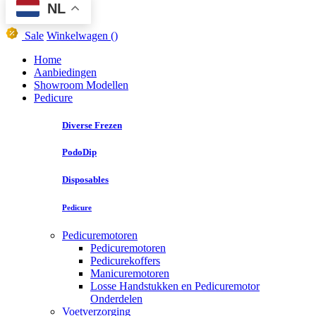
NL
Sale
Winkelwagen
()
Home
Aanbiedingen
Showroom Modellen
Pedicure
Diverse Frezen
PodoDip
Disposables
Pedicure
Pedicuremotoren
Pedicuremotoren
Pedicurekoffers
Manicuremotoren
Losse Handstukken en Pedicuremotor
Onderdelen
Voetverzorging