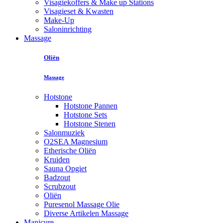
Visagiekoffers & Make up Stations
Visagieset & Kwasten
Make-Up
Saloninrichting
Massage
Oliën
Massage
Hotstone
Hotstone Pannen
Hotstone Sets
Hotstone Stenen
Salonmuziek
O2SEA Magnesium
Etherische Oliën
Kruiden
Sauna Opgiet
Badzout
Scrubzout
Oliën
Puresenol Massage Olie
Diverse Artikelen Massage
Manicure