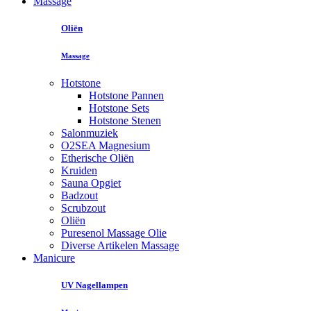
Massage
Oliën
Massage
Hotstone
Hotstone Pannen
Hotstone Sets
Hotstone Stenen
Salonmuziek
O2SEA Magnesium
Etherische Oliën
Kruiden
Sauna Opgiet
Badzout
Scrubzout
Oliën
Puresenol Massage Olie
Diverse Artikelen Massage
Manicure
UV Nagellampen