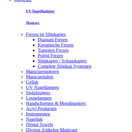
UV Nagellampen
Manicure
Frezen en Slijpkapjes
Diamant Frezen
Keramische Frezen
Tungsten Frezen
Polijst Frezen
Slijpkapjes / Schuurkapjes
Complete Slijpkap Systemen
Manicuremotoren
Manicuretafels
Gellak
UV Nagellampen
Stofafzuigers
Loupelampen
Handschoenen & Mondmaskers
Acryl Producten
Instrumenten
Nagellak
Dental Towels
Diverse Artikelen Manicure