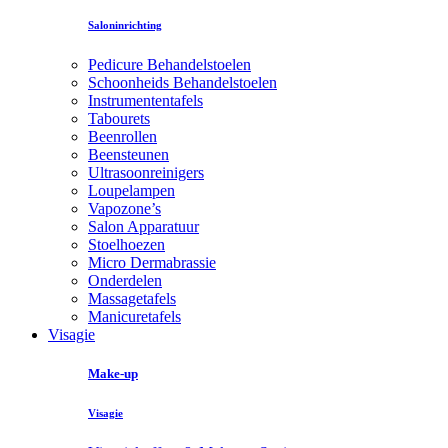
Saloninrichting
Pedicure Behandelstoelen
Schoonheids Behandelstoelen
Instrumententafels
Tabourets
Beenrollen
Beensteunen
Ultrasoonreinigers
Loupelampen
Vapozone’s
Salon Apparatuur
Stoelhoezen
Micro Dermabrassie
Onderdelen
Massagetafels
Manicuretafels
Visagie
Make-up
Visagie