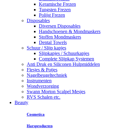
Keramische Frezen
Tungsten Frezen
Polijst Frezen
Disposables
Diversen Disposables
Handschoenen & Mondmaskers
Stoffen Mondmaskers
Dental Towels
Schuur / Slijp kapjes
Slijpkapjes / Schuurkapjes
Complete Slijpkap Systemen
Anti Druk en Siliconen Hulpmiddelen
Flesjes & Potjes
Nagelbeugeltechniek
Instrumenten
Wondverzorging
Swann Morton Scalpel Mesjes
RVS Schalen etc.
Beauty
Cosmetica
Harsproducten