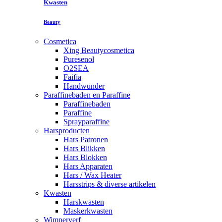
Kwasten
Beauty
Cosmetica
Xing Beautycosmetica
Puresenol
O2SEA
Faifia
Handwunder
Paraffinebaden en Paraffine
Paraffinebaden
Paraffine
Sprayparaffine
Harsproducten
Hars Patronen
Hars Blikken
Hars Blokken
Hars Apparaten
Hars / Wax Heater
Harsstrips & diverse artikelen
Kwasten
Harskwasten
Maskerkwasten
Wimperverf