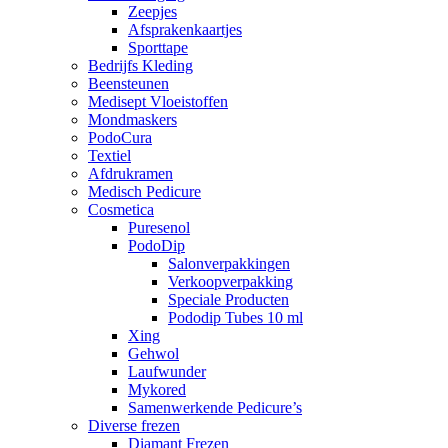
Zeepjes
Afsprakenkaartjes
Sporttape
Bedrijfs Kleding
Beensteunen
Medisept Vloeistoffen
Mondmaskers
PodoCura
Textiel
Afdrukramen
Medisch Pedicure
Cosmetica
Puresenol
PodoDip
Salonverpakkingen
Verkoopverpakking
Speciale Producten
Pododip Tubes 10 ml
Xing
Gehwol
Laufwunder
Mykored
Samenwerkende Pedicure’s
Diverse frezen
Diamant Frezen