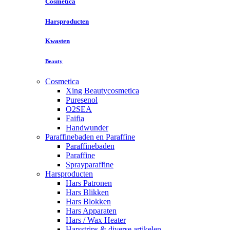
Cosmetica
Harsproducten
Kwasten
Beauty
Cosmetica
Xing Beautycosmetica
Puresenol
O2SEA
Faifia
Handwunder
Paraffinebaden en Paraffine
Paraffinebaden
Paraffine
Sprayparaffine
Harsproducten
Hars Patronen
Hars Blikken
Hars Blokken
Hars Apparaten
Hars / Wax Heater
Harsstrips & diverse artikelen