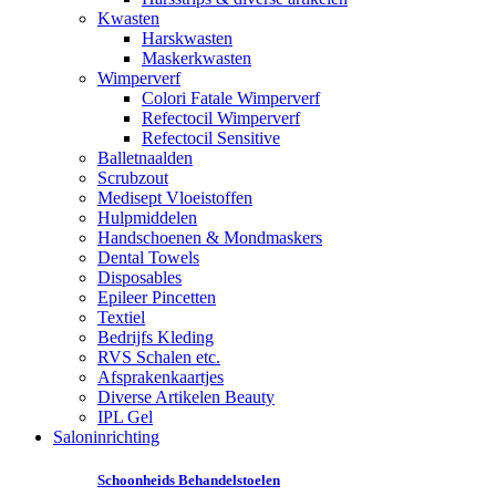
Kwasten
Harskwasten
Maskerkwasten
Wimperverf
Colori Fatale Wimperverf
Refectocil Wimperverf
Refectocil Sensitive
Balletnaalden
Scrubzout
Medisept Vloeistoffen
Hulpmiddelen
Handschoenen & Mondmaskers
Dental Towels
Disposables
Epileer Pincetten
Textiel
Bedrijfs Kleding
RVS Schalen etc.
Afsprakenkaartjes
Diverse Artikelen Beauty
IPL Gel
Saloninrichting
Schoonheids Behandelstoelen