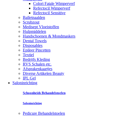
Colori Fatale Wimperverf
Refectocil Wimperverf
Refectocil Sensitive
Balletnaalden
Scrubzout
Medisept Vloeistoffen
Hulpmiddelen
Handschoenen & Mondmaskers
Dental Towels
Disposables
Epileer Pincetten
Textiel
Bedrijfs Kleding
RVS Schalen etc.
Afsprakenkaartjes
Diverse Artikelen Beauty
IPL Gel
Saloninrichting
Schoonheids Behandelstoelen
Saloninrichting
Pedicure Behandelstoelen