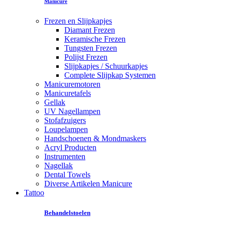
Manicure
Frezen en Slijpkapjes
Diamant Frezen
Keramische Frezen
Tungsten Frezen
Polijst Frezen
Slijpkapjes / Schuurkapjes
Complete Slijpkap Systemen
Manicuremotoren
Manicuretafels
Gellak
UV Nagellampen
Stofafzuigers
Loupelampen
Handschoenen & Mondmaskers
Acryl Producten
Instrumenten
Nagellak
Dental Towels
Diverse Artikelen Manicure
Tattoo
Behandelstoelen