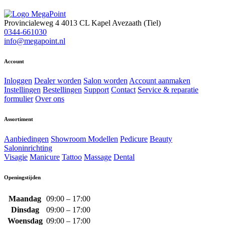
Provincialeweg 4
4013 CL Kapel Avezaath (Tiel)
0344-661030
info@megapoint.nl
Account
Inloggen
Dealer worden
Salon worden
Account aanmaken
Instellingen
Bestellingen
Support
Contact
Service & reparatie
formulier
Over ons
Assortiment
Aanbiedingen
Showroom Modellen
Pedicure
Beauty
Saloninrichting
Visagie
Manicure
Tattoo
Massage
Dental
Openingstijden
Maandag
09:00 – 17:00
Dinsdag
09:00 – 17:00
Woensdag
09:00 – 17:00