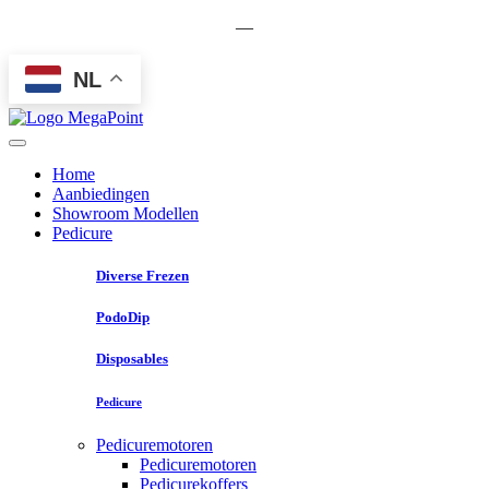
—
NL
Home
Aanbiedingen
Showroom Modellen
Pedicure
Diverse Frezen
PodoDip
Disposables
Pedicure
Pedicuremotoren
Pedicuremotoren
Pedicurekoffers