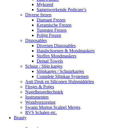
Mykored
Samenwerkende Pedicure’s
Diverse frezen
Diamant Frezen
Keramische Frezen
Tungsten Frezen
Polijst Frezen
Disposables
Diversen Disposables
Handschoenen & Mondmaskers
Stoffen Mondmaskers
Dental Towels
Schuur / Slijp kapjes
Slijpkapjes / Schuurkapjes
Complete Slijpkap Systemen
Anti Druk en Siliconen Hulpmiddelen
Flesjes & Potjes
Nagelbeugeltechniek
Instrumenten
Wondverzorging
Swann Morton Scalpel Mesjes
RVS Schalen etc.
Beauty