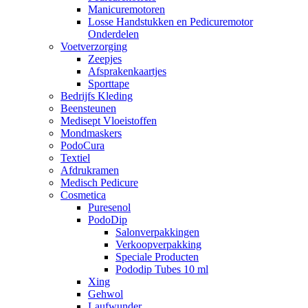
Manicuremotoren
Losse Handstukken en Pedicuremotor
Onderdelen
Voetverzorging
Zeepjes
Afsprakenkaartjes
Sporttape
Bedrijfs Kleding
Beensteunen
Medisept Vloeistoffen
Mondmaskers
PodoCura
Textiel
Afdrukramen
Medisch Pedicure
Cosmetica
Puresenol
PodoDip
Salonverpakkingen
Verkoopverpakking
Speciale Producten
Pododip Tubes 10 ml
Xing
Gehwol
Laufwunder