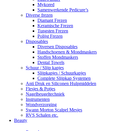
Mykored
Samenwerkende Pedicure’s
Diverse frezen
Diamant Frezen
Keramische Frezen
Tungsten Frezen
Polijst Frezen
Disposables
Diversen Disposables
Handschoenen & Mondmaskers
Stoffen Mondmaskers
Dental Towels
Schuur / Slijp kapjes
Slijpkapjes / Schuurkapjes
Complete Slijpkap Systemen
Anti Druk en Siliconen Hulpmiddelen
Flesjes & Potjes
Nagelbeugeltechniek
Instrumenten
Wondverzorging
Swann Morton Scalpel Mesjes
RVS Schalen etc.
Beauty