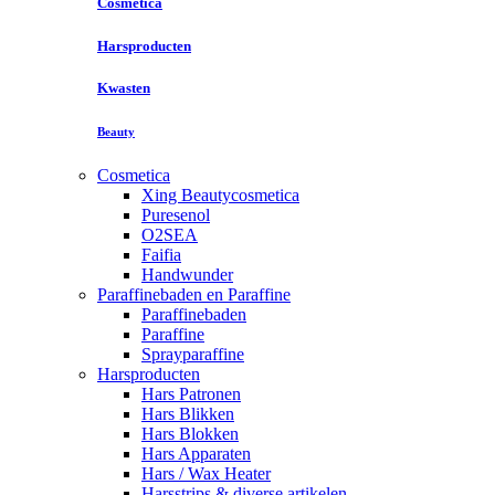
Cosmetica
Harsproducten
Kwasten
Beauty
Cosmetica
Xing Beautycosmetica
Puresenol
O2SEA
Faifia
Handwunder
Paraffinebaden en Paraffine
Paraffinebaden
Paraffine
Sprayparaffine
Harsproducten
Hars Patronen
Hars Blikken
Hars Blokken
Hars Apparaten
Hars / Wax Heater
Harsstrips & diverse artikelen