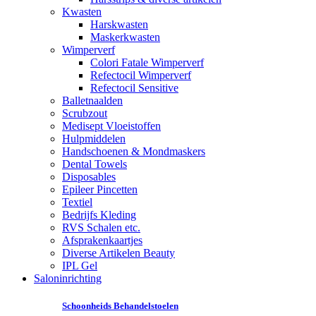
Kwasten
Harskwasten
Maskerkwasten
Wimperverf
Colori Fatale Wimperverf
Refectocil Wimperverf
Refectocil Sensitive
Balletnaalden
Scrubzout
Medisept Vloeistoffen
Hulpmiddelen
Handschoenen & Mondmaskers
Dental Towels
Disposables
Epileer Pincetten
Textiel
Bedrijfs Kleding
RVS Schalen etc.
Afsprakenkaartjes
Diverse Artikelen Beauty
IPL Gel
Saloninrichting
Schoonheids Behandelstoelen