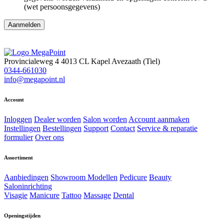
(wet persoonsgegevens)
Provincialeweg 4
4013 CL Kapel Avezaath (Tiel)
0344-661030
info@megapoint.nl
Account
Inloggen
Dealer worden
Salon worden
Account aanmaken
Instellingen
Bestellingen
Support
Contact
Service & reparatie
formulier
Over ons
Assortiment
Aanbiedingen
Showroom Modellen
Pedicure
Beauty
Saloninrichting
Visagie
Manicure
Tattoo
Massage
Dental
Openingstijden