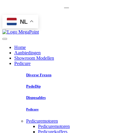
—
NL
Home
Aanbiedingen
Showroom Modellen
Pedicure
Diverse Frezen
PodoDip
Disposables
Pedicure
Pedicuremotoren
Pedicuremotoren
Pedicurekoffers