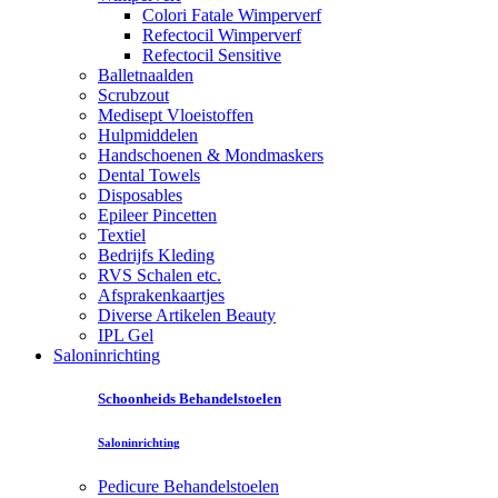
Colori Fatale Wimperverf
Refectocil Wimperverf
Refectocil Sensitive
Balletnaalden
Scrubzout
Medisept Vloeistoffen
Hulpmiddelen
Handschoenen & Mondmaskers
Dental Towels
Disposables
Epileer Pincetten
Textiel
Bedrijfs Kleding
RVS Schalen etc.
Afsprakenkaartjes
Diverse Artikelen Beauty
IPL Gel
Saloninrichting
Schoonheids Behandelstoelen
Saloninrichting
Pedicure Behandelstoelen