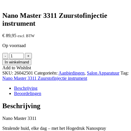
Nano Master 3311 Zuurstofinjectie
instrument
€
89,95
excl. BTW
Op voorraad
Nano
-
+
Master
In winkelmand
3311
Add to Wishlist
Zuurstofinjectie
SKU:
26042501
Categorieën:
Aanbiedingen
,
Salon Apparatuur
Tag:
instrument
Nano Master 3311 Zuurstofinjectie instrument
hoeveelheid
Beschrijving
Beoordelingen
Beschrijving
Nano Master 3311
Stralende huid, elke dag – met het Hogedruk Nanospray