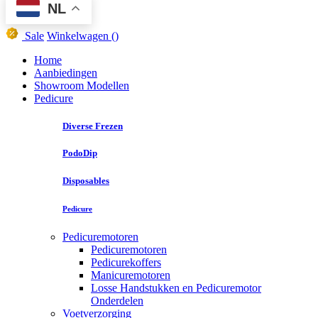
NL
Sale
Winkelwagen
()
Home
Aanbiedingen
Showroom Modellen
Pedicure
Diverse Frezen
PodoDip
Disposables
Pedicure
Pedicuremotoren
Pedicuremotoren
Pedicurekoffers
Manicuremotoren
Losse Handstukken en Pedicuremotor
Onderdelen
Voetverzorging