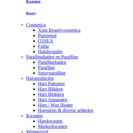
Kwasten
Beauty
Cosmetica
Xing Beautycosmetica
Puresenol
O2SEA
Faifia
Handwunder
Paraffinebaden en Paraffine
Paraffinebaden
Paraffine
Sprayparaffine
Harsproducten
Hars Patronen
Hars Blikken
Hars Blokken
Hars Apparaten
Hars / Wax Heater
Harsstrips & diverse artikelen
Kwasten
Harskwasten
Maskerkwasten
Wimperverf