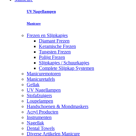
UV Nagellampen
Manicure
Frezen en Slijpkapjes
Diamant Frezen
Keramische Frezen
Tungsten Frezen
Polijst Frezen
Slijpkapjes / Schuurkapjes
Complete Slijpkap Systemen
Manicuremotoren
Manicuretafels
Gellak
UV Nagellampen
Stofafzuigers
Loupelampen
Handschoenen & Mondmaskers
Acryl Producten
Instrumenten
Nagellak
Dental Towels
Diverse Artikelen Manicure