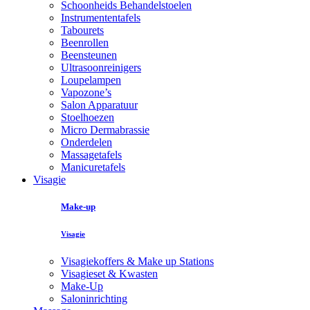
Schoonheids Behandelstoelen
Instrumententafels
Tabourets
Beenrollen
Beensteunen
Ultrasoonreinigers
Loupelampen
Vapozone’s
Salon Apparatuur
Stoelhoezen
Micro Dermabrassie
Onderdelen
Massagetafels
Manicuretafels
Visagie
Make-up
Visagie
Visagiekoffers & Make up Stations
Visagieset & Kwasten
Make-Up
Saloninrichting