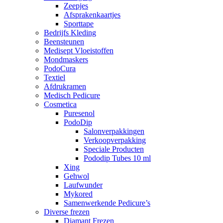
Zeepjes
Afsprakenkaartjes
Sporttape
Bedrijfs Kleding
Beensteunen
Medisept Vloeistoffen
Mondmaskers
PodoCura
Textiel
Afdrukramen
Medisch Pedicure
Cosmetica
Puresenol
PodoDip
Salonverpakkingen
Verkoopverpakking
Speciale Producten
Pododip Tubes 10 ml
Xing
Gehwol
Laufwunder
Mykored
Samenwerkende Pedicure’s
Diverse frezen
Diamant Frezen