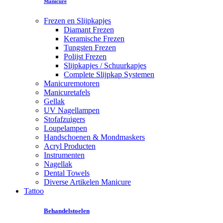
Manicure
Frezen en Slijpkapjes
Diamant Frezen
Keramische Frezen
Tungsten Frezen
Polijst Frezen
Slijpkapjes / Schuurkapjes
Complete Slijpkap Systemen
Manicuremotoren
Manicuretafels
Gellak
UV Nagellampen
Stofafzuigers
Loupelampen
Handschoenen & Mondmaskers
Acryl Producten
Instrumenten
Nagellak
Dental Towels
Diverse Artikelen Manicure
Tattoo
Behandelstoelen