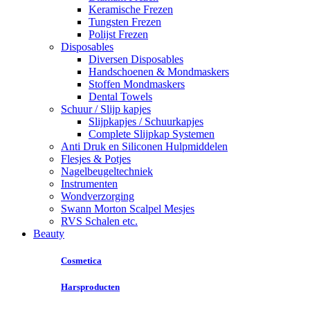
Keramische Frezen
Tungsten Frezen
Polijst Frezen
Disposables
Diversen Disposables
Handschoenen & Mondmaskers
Stoffen Mondmaskers
Dental Towels
Schuur / Slijp kapjes
Slijpkapjes / Schuurkapjes
Complete Slijpkap Systemen
Anti Druk en Siliconen Hulpmiddelen
Flesjes & Potjes
Nagelbeugeltechniek
Instrumenten
Wondverzorging
Swann Morton Scalpel Mesjes
RVS Schalen etc.
Beauty
Cosmetica
Harsproducten