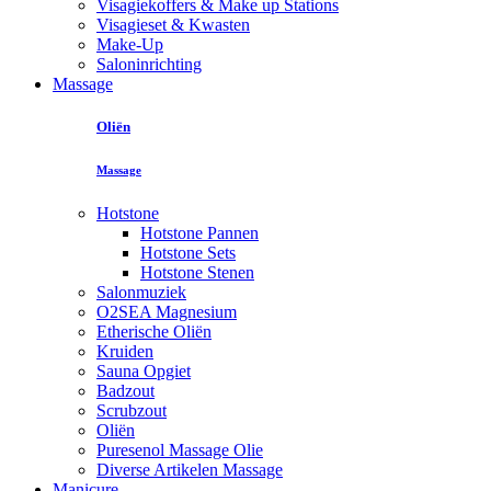
Visagiekoffers & Make up Stations
Visagieset & Kwasten
Make-Up
Saloninrichting
Massage
Oliën
Massage
Hotstone
Hotstone Pannen
Hotstone Sets
Hotstone Stenen
Salonmuziek
O2SEA Magnesium
Etherische Oliën
Kruiden
Sauna Opgiet
Badzout
Scrubzout
Oliën
Puresenol Massage Olie
Diverse Artikelen Massage
Manicure