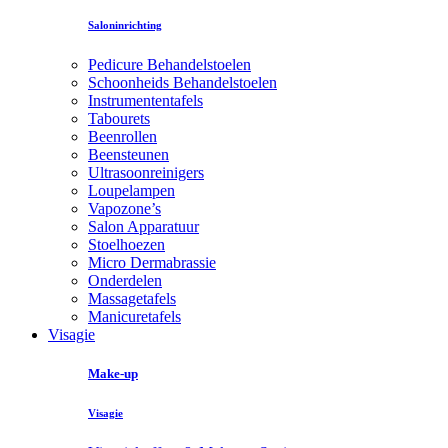
Saloninrichting
Pedicure Behandelstoelen
Schoonheids Behandelstoelen
Instrumententafels
Tabourets
Beenrollen
Beensteunen
Ultrasoonreinigers
Loupelampen
Vapozone’s
Salon Apparatuur
Stoelhoezen
Micro Dermabrassie
Onderdelen
Massagetafels
Manicuretafels
Visagie
Make-up
Visagie