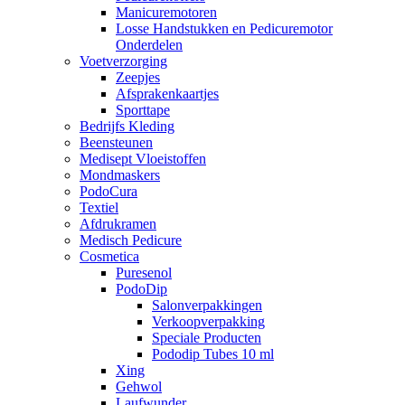
Manicuremotoren
Losse Handstukken en Pedicuremotor
Onderdelen
Voetverzorging
Zeepjes
Afsprakenkaartjes
Sporttape
Bedrijfs Kleding
Beensteunen
Medisept Vloeistoffen
Mondmaskers
PodoCura
Textiel
Afdrukramen
Medisch Pedicure
Cosmetica
Puresenol
PodoDip
Salonverpakkingen
Verkoopverpakking
Speciale Producten
Pododip Tubes 10 ml
Xing
Gehwol
Laufwunder