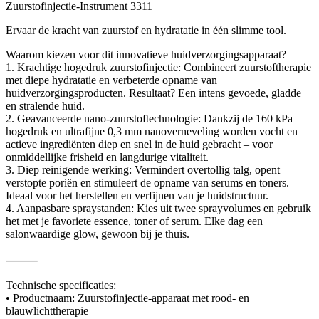
Zuurstofinjectie-Instrument 3311
Ervaar de kracht van zuurstof en hydratatie in één slimme tool.
Waarom kiezen voor dit innovatieve huidverzorgingsapparaat?
1. Krachtige hogedruk zuurstofinjectie: Combineert zuurstoftherapie
met diepe hydratatie en verbeterde opname van
huidverzorgingsproducten. Resultaat? Een intens gevoede, gladde
en stralende huid.
2. Geavanceerde nano-zuurstoftechnologie: Dankzij de 160 kPa
hogedruk en ultrafijne 0,3 mm nanoverneveling worden vocht en
actieve ingrediënten diep en snel in de huid gebracht – voor
onmiddellijke frisheid en langdurige vitaliteit.
3. Diep reinigende werking: Vermindert overtollig talg, opent
verstopte poriën en stimuleert de opname van serums en toners.
Ideaal voor het herstellen en verfijnen van je huidstructuur.
4. Aanpasbare spraystanden: Kies uit twee sprayvolumes en gebruik
het met je favoriete essence, toner of serum. Elke dag een
salonwaardige glow, gewoon bij je thuis.
⸻
Technische specificaties:
• Productnaam: Zuurstofinjectie-apparaat met rood- en
blauwlichttherapie