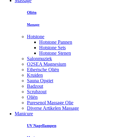
Massage
Oliën
Massage
Hotstone
Hotstone Pannen
Hotstone Sets
Hotstone Stenen
Salonmuziek
O2SEA Magnesium
Etherische Oliën
Kruiden
Sauna Opgiet
Badzout
Scrubzout
Oliën
Puresenol Massage Olie
Diverse Artikelen Massage
Manicure
UV Nagellampen