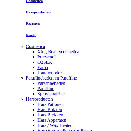
Cosmetica
Harsproducten
Kwasten
Beauty
Cosmetica
Xing Beautycosmetica
Puresenol
O2SEA
Faifia
Handwunder
Paraffinebaden en Paraffine
Paraffinebaden
Paraffine
Sprayparaffine
Harsproducten
Hars Patronen
Hars Blikken
Hars Blokken
Hars Apparaten
Hars / Wax Heater
Harsstrips & diverse artikelen