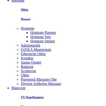
Massage
Oliën
Massage
Hotstone
Hotstone Pannen
Hotstone Sets
Hotstone Stenen
Salonmuziek
O2SEA Magnesium
Etherische Oliën
Kruiden
Sauna Opgiet
Badzout
Scrubzout
Oliën
Puresenol Massage Olie
Diverse Artikelen Massage
Manicure
UV Nagellampen