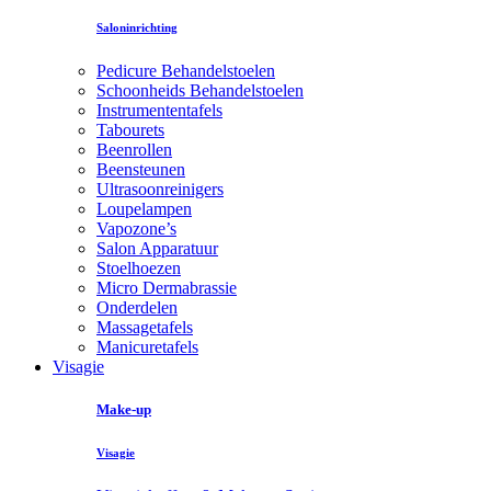
Saloninrichting
Pedicure Behandelstoelen
Schoonheids Behandelstoelen
Instrumententafels
Tabourets
Beenrollen
Beensteunen
Ultrasoonreinigers
Loupelampen
Vapozone’s
Salon Apparatuur
Stoelhoezen
Micro Dermabrassie
Onderdelen
Massagetafels
Manicuretafels
Visagie
Make-up
Visagie