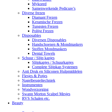
Mykored
Samenwerkende Pedicure’s
Diverse frezen
Diamant Frezen
Keramische Frezen
Tungsten Frezen
Polijst Frezen
Disposables
Diversen Disposables
Handschoenen & Mondmaskers
Stoffen Mondmaskers
Dental Towels
Schuur / Slijp kapjes
Slijpkapjes / Schuurkapjes
Complete Slijpkap Systemen
Anti Druk en Siliconen Hulpmiddelen
Flesjes & Potjes
Nagelbeugeltechniek
Instrumenten
Wondverzorging
Swann Morton Scalpel Mesjes
RVS Schalen etc.
Beauty