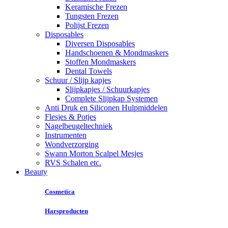
Keramische Frezen
Tungsten Frezen
Polijst Frezen
Disposables
Diversen Disposables
Handschoenen & Mondmaskers
Stoffen Mondmaskers
Dental Towels
Schuur / Slijp kapjes
Slijpkapjes / Schuurkapjes
Complete Slijpkap Systemen
Anti Druk en Siliconen Hulpmiddelen
Flesjes & Potjes
Nagelbeugeltechniek
Instrumenten
Wondverzorging
Swann Morton Scalpel Mesjes
RVS Schalen etc.
Beauty
Cosmetica
Harsproducten