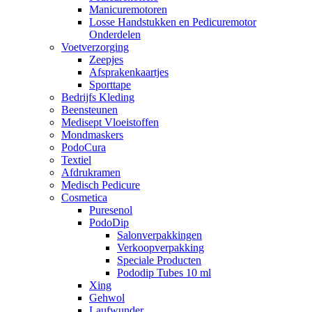
Manicuremotoren
Losse Handstukken en Pedicuremotor
Onderdelen
Voetverzorging
Zeepjes
Afsprakenkaartjes
Sporttape
Bedrijfs Kleding
Beensteunen
Medisept Vloeistoffen
Mondmaskers
PodoCura
Textiel
Afdrukramen
Medisch Pedicure
Cosmetica
Puresenol
PodoDip
Salonverpakkingen
Verkoopverpakking
Speciale Producten
Pododip Tubes 10 ml
Xing
Gehwol
Laufwunder