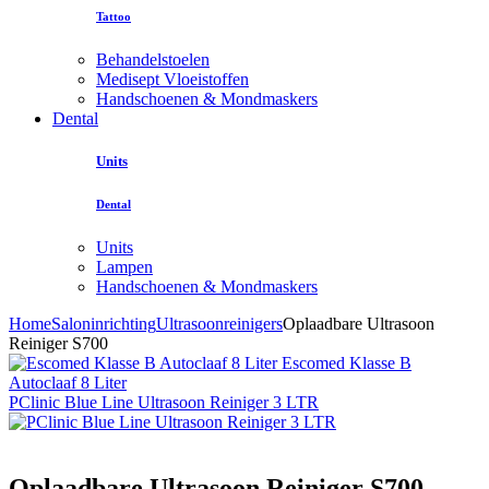
Tattoo
Behandelstoelen
Medisept Vloeistoffen
Handschoenen & Mondmaskers
Dental
Units
Dental
Units
Lampen
Handschoenen & Mondmaskers
Home
Saloninrichting
Ultrasoonreinigers
Oplaadbare Ultrasoon
Reiniger S700
Escomed Klasse B
Autoclaaf 8 Liter
PClinic Blue Line Ultrasoon Reiniger 3 LTR
Oplaadbare Ultrasoon Reiniger S700