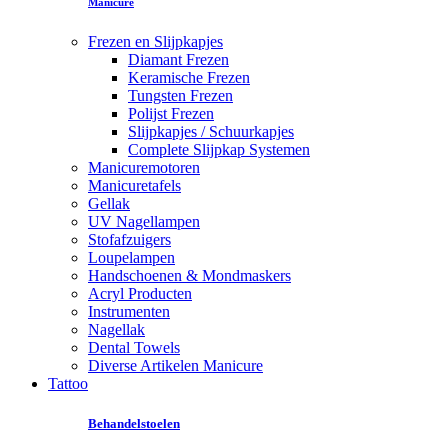
Manicure
Frezen en Slijpkapjes
Diamant Frezen
Keramische Frezen
Tungsten Frezen
Polijst Frezen
Slijpkapjes / Schuurkapjes
Complete Slijpkap Systemen
Manicuremotoren
Manicuretafels
Gellak
UV Nagellampen
Stofafzuigers
Loupelampen
Handschoenen & Mondmaskers
Acryl Producten
Instrumenten
Nagellak
Dental Towels
Diverse Artikelen Manicure
Tattoo
Behandelstoelen