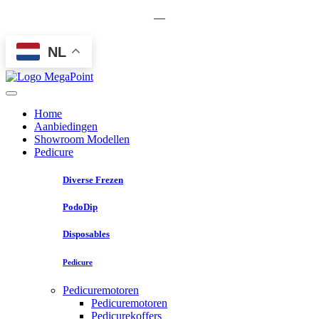
—
NL
Home
Aanbiedingen
Showroom Modellen
Pedicure
Diverse Frezen
PodoDip
Disposables
Pedicure
Pedicuremotoren
Pedicuremotoren
Pedicurekoffers