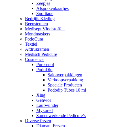
Zeepjes
Afsprakenkaartjes
Sporttape
Bedrijfs Kleding
Beensteunen
Medisept Vloeistoffen
Mondmaskers
PodoCura
Textiel
Afdrukramen
Medisch Pedicure
Cosmetica
Puresenol
PodoDip
Salonverpakkingen
Verkoopverpakking
Speciale Producten
Pododip Tubes 10 ml
Xing
Gehwol
Laufwunder
Mykored
Samenwerkende Pedicure’s
Diverse frezen
Diamant Frezen