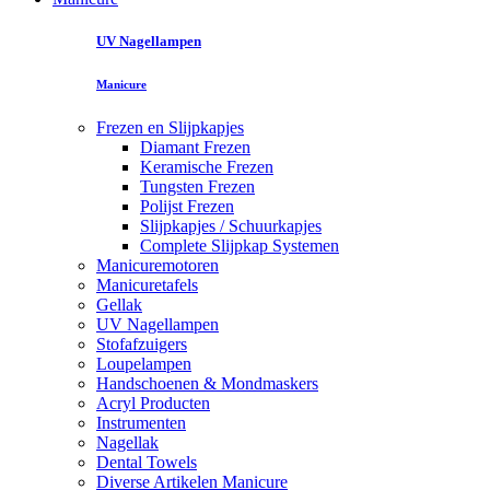
UV Nagellampen
Manicure
Frezen en Slijpkapjes
Diamant Frezen
Keramische Frezen
Tungsten Frezen
Polijst Frezen
Slijpkapjes / Schuurkapjes
Complete Slijpkap Systemen
Manicuremotoren
Manicuretafels
Gellak
UV Nagellampen
Stofafzuigers
Loupelampen
Handschoenen & Mondmaskers
Acryl Producten
Instrumenten
Nagellak
Dental Towels
Diverse Artikelen Manicure