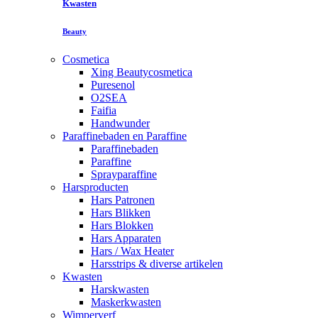
Kwasten
Beauty
Cosmetica
Xing Beautycosmetica
Puresenol
O2SEA
Faifia
Handwunder
Paraffinebaden en Paraffine
Paraffinebaden
Paraffine
Sprayparaffine
Harsproducten
Hars Patronen
Hars Blikken
Hars Blokken
Hars Apparaten
Hars / Wax Heater
Harsstrips & diverse artikelen
Kwasten
Harskwasten
Maskerkwasten
Wimperverf