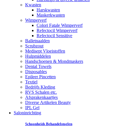
Kwasten
Harskwasten
Maskerkwasten
Wimperverf
Colori Fatale Wimperverf
Refectocil Wimperverf
Refectocil Sensitive
Balletnaalden
Scrubzout
Medisept Vloeistoffen
Hulpmiddelen
Handschoenen & Mondmaskers
Dental Towels
Disposables
Epileer Pincetten
Textiel
Bedrijfs Kleding
RVS Schalen etc.
Afsprakenkaartjes
Diverse Artikelen Beauty
IPL Gel
Saloninrichting
Schoonheids Behandelstoelen