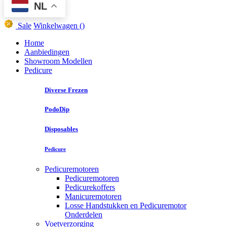
NL
Sale
Winkelwagen
()
Home
Aanbiedingen
Showroom Modellen
Pedicure
Diverse Frezen
PodoDip
Disposables
Pedicure
Pedicuremotoren
Pedicuremotoren
Pedicurekoffers
Manicuremotoren
Losse Handstukken en Pedicuremotor
Onderdelen
Voetverzorging