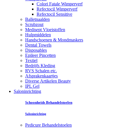
Colori Fatale Wimperverf
Refectocil Wimperverf
Refectocil Sensitive
Balletnaalden
Scrubzout
Medisept Vloeistoffen
Hulpmiddelen
Handschoenen & Mondmaskers
Dental Towels
Disposables
Epileer Pincetten
Textiel
Bedrijfs Kleding
RVS Schalen etc.
Afsprakenkaartjes
Diverse Artikelen Beauty
IPL Gel
Saloninrichting
Schoonheids Behandelstoelen
Saloninrichting
Pedicure Behandelstoelen