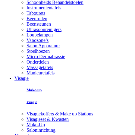
Schoonheids Behandelstoelen
Instrumententafels
Tabourets
Beenrollen
Beensteunen
Ultrasoonreinigers
Loupelampen
Vapozone’s
Salon Apparatuur
Stoelhoezen
Micro Dermabrassie
Onderdelen
Massagetafels
Manicuretafels
Visagie
Make-up
Visagie
Visagiekoffers & Make up Stations
Visagieset & Kwasten
Make-Up
Saloninrichting