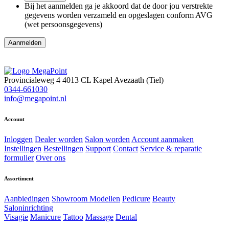
Bij het aanmelden ga je akkoord dat de door jou verstrekte
gegevens worden verzameld en opgeslagen conform AVG
(wet persoonsgegevens)
Aanmelden
Provincialeweg 4
4013 CL Kapel Avezaath (Tiel)
0344-661030
info@megapoint.nl
Account
Inloggen
Dealer worden
Salon worden
Account aanmaken
Instellingen
Bestellingen
Support
Contact
Service & reparatie
formulier
Over ons
Assortiment
Aanbiedingen
Showroom Modellen
Pedicure
Beauty
Saloninrichting
Visagie
Manicure
Tattoo
Massage
Dental