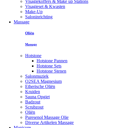
Visagiekoffers & Make up Stations
Visagieset & Kwasten
Make-Up
Saloninrichting
Massage
Oliën
Massage
Hotstone
Hotstone Pannen
Hotstone Sets
Hotstone Stenen
Salonmuziek
O2SEA Magnesium
Etherische Oliën
Kruiden
Sauna Opgiet
Badzout
Scrubzout
Oliën
Puresenol Massage Olie
Diverse Artikelen Massage
Manicure