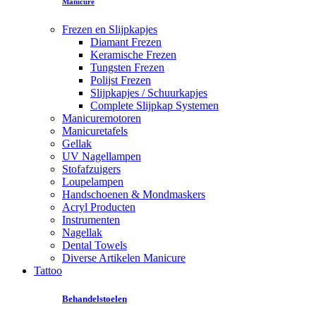
Manicure
Frezen en Slijpkapjes
Diamant Frezen
Keramische Frezen
Tungsten Frezen
Polijst Frezen
Slijpkapjes / Schuurkapjes
Complete Slijpkap Systemen
Manicuremotoren
Manicuretafels
Gellak
UV Nagellampen
Stofafzuigers
Loupelampen
Handschoenen & Mondmaskers
Acryl Producten
Instrumenten
Nagellak
Dental Towels
Diverse Artikelen Manicure
Tattoo
Behandelstoelen