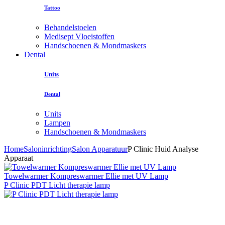
Tattoo
Behandelstoelen
Medisept Vloeistoffen
Handschoenen & Mondmaskers
Dental
Units
Dental
Units
Lampen
Handschoenen & Mondmaskers
Home
Saloninrichting
Salon Apparatuur
P Clinic Huid Analyse
Apparaat
Towelwarmer Kompreswarmer Ellie met UV Lamp
P Clinic PDT Licht therapie lamp