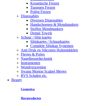
Keramische Frezen
Tungsten Frezen
Polijst Frezen
Disposables
Diversen Disposables
Handschoenen & Mondmaskers
Stoffen Mondmaskers
Dental Towels
Schuur / Slijp kapjes
Slijpkapjes / Schuurkapjes
Complete Slijpkap Systemen
Anti Druk en Siliconen Hulpmiddelen
Flesjes & Potjes
Nagelbeugeltechniek
Instrumenten
Wondverzorging
Swann Morton Scalpel Mesjes
RVS Schalen etc.
Beauty
Cosmetica
Harsproducten