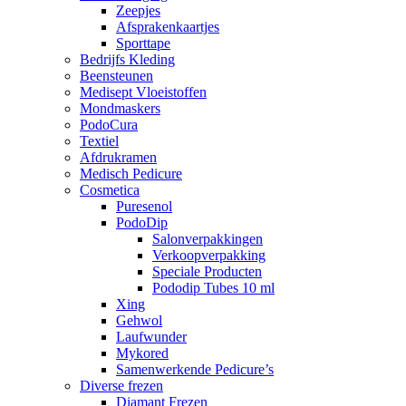
Zeepjes
Afsprakenkaartjes
Sporttape
Bedrijfs Kleding
Beensteunen
Medisept Vloeistoffen
Mondmaskers
PodoCura
Textiel
Afdrukramen
Medisch Pedicure
Cosmetica
Puresenol
PodoDip
Salonverpakkingen
Verkoopverpakking
Speciale Producten
Pododip Tubes 10 ml
Xing
Gehwol
Laufwunder
Mykored
Samenwerkende Pedicure’s
Diverse frezen
Diamant Frezen