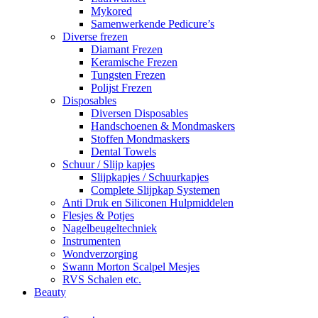
Mykored
Samenwerkende Pedicure’s
Diverse frezen
Diamant Frezen
Keramische Frezen
Tungsten Frezen
Polijst Frezen
Disposables
Diversen Disposables
Handschoenen & Mondmaskers
Stoffen Mondmaskers
Dental Towels
Schuur / Slijp kapjes
Slijpkapjes / Schuurkapjes
Complete Slijpkap Systemen
Anti Druk en Siliconen Hulpmiddelen
Flesjes & Potjes
Nagelbeugeltechniek
Instrumenten
Wondverzorging
Swann Morton Scalpel Mesjes
RVS Schalen etc.
Beauty