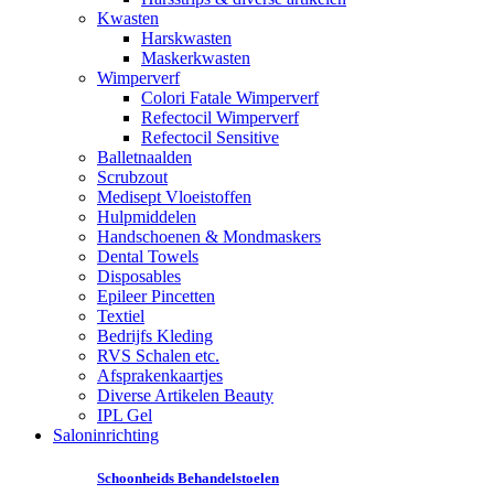
Kwasten
Harskwasten
Maskerkwasten
Wimperverf
Colori Fatale Wimperverf
Refectocil Wimperverf
Refectocil Sensitive
Balletnaalden
Scrubzout
Medisept Vloeistoffen
Hulpmiddelen
Handschoenen & Mondmaskers
Dental Towels
Disposables
Epileer Pincetten
Textiel
Bedrijfs Kleding
RVS Schalen etc.
Afsprakenkaartjes
Diverse Artikelen Beauty
IPL Gel
Saloninrichting
Schoonheids Behandelstoelen