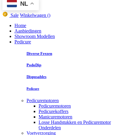
NL
Sale
Winkelwagen
()
Home
Aanbiedingen
Showroom Modellen
Pedicure
Diverse Frezen
PodoDip
Disposables
Pedicure
Pedicuremotoren
Pedicuremotoren
Pedicurekoffers
Manicuremotoren
Losse Handstukken en Pedicuremotor
Onderdelen
Voetverzorging