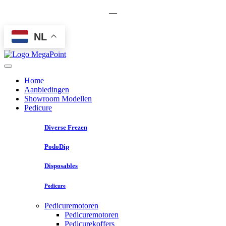
—
NL
Home
Aanbiedingen
Showroom Modellen
Pedicure
Diverse Frezen
PodoDip
Disposables
Pedicure
Pedicuremotoren
Pedicuremotoren
Pedicurekoffers