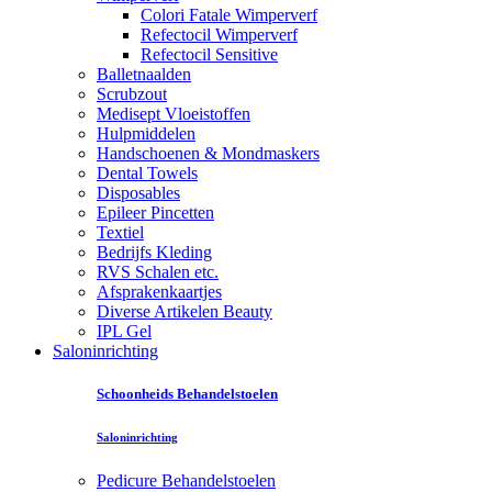
Colori Fatale Wimperverf
Refectocil Wimperverf
Refectocil Sensitive
Balletnaalden
Scrubzout
Medisept Vloeistoffen
Hulpmiddelen
Handschoenen & Mondmaskers
Dental Towels
Disposables
Epileer Pincetten
Textiel
Bedrijfs Kleding
RVS Schalen etc.
Afsprakenkaartjes
Diverse Artikelen Beauty
IPL Gel
Saloninrichting
Schoonheids Behandelstoelen
Saloninrichting
Pedicure Behandelstoelen