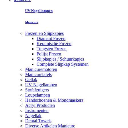
UV Nagellampen
Manicure
Frezen en Slijpkapjes
Diamant Frezen
Keramische Frezen
Tungsten Frezen
Polijst Frezen
Slijpkapjes / Schuurkapjes
Complete Slijpkap Systemen
Manicuremotoren
Manicuretafels
Gellak
UV Nagellampen
Stofafzuigers
Loupelampen
Handschoenen & Mondmaskers
Acryl Producten
Instrumenten
Nagellak
Dental Towels
Diverse Artikelen Manicure