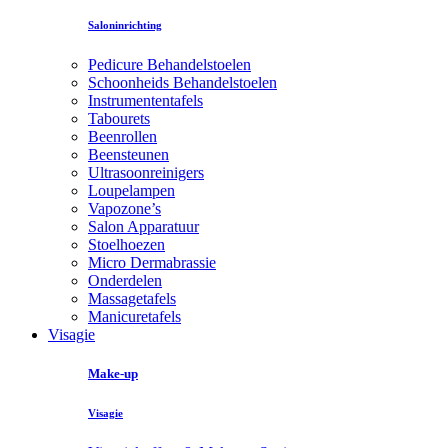
Saloninrichting
Pedicure Behandelstoelen
Schoonheids Behandelstoelen
Instrumententafels
Tabourets
Beenrollen
Beensteunen
Ultrasoonreinigers
Loupelampen
Vapozone’s
Salon Apparatuur
Stoelhoezen
Micro Dermabrassie
Onderdelen
Massagetafels
Manicuretafels
Visagie
Make-up
Visagie