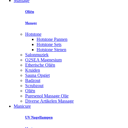
Massage
Oliën
Massage
Hotstone
Hotstone Pannen
Hotstone Sets
Hotstone Stenen
Salonmuziek
O2SEA Magnesium
Etherische Oliën
Kruiden
Sauna Opgiet
Badzout
Scrubzout
Oliën
Puresenol Massage Olie
Diverse Artikelen Massage
Manicure
UV Nagellampen