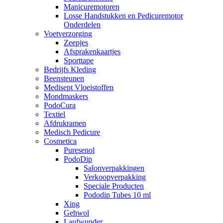
Manicuremotoren
Losse Handstukken en Pedicuremotor
Onderdelen
Voetverzorging
Zeepjes
Afsprakenkaartjes
Sporttape
Bedrijfs Kleding
Beensteunen
Medisept Vloeistoffen
Mondmaskers
PodoCura
Textiel
Afdrukramen
Medisch Pedicure
Cosmetica
Puresenol
PodoDip
Salonverpakkingen
Verkoopverpakking
Speciale Producten
Pododip Tubes 10 ml
Xing
Gehwol
Laufwunder