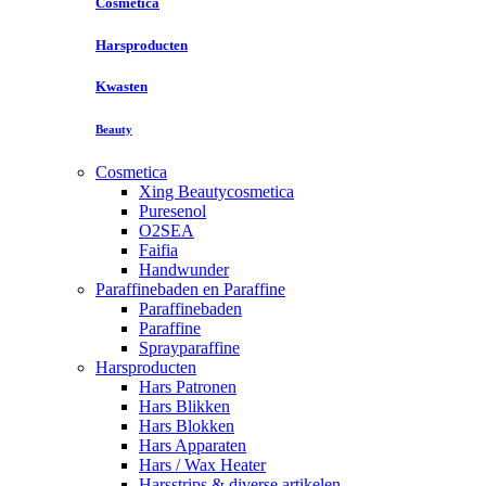
Cosmetica
Harsproducten
Kwasten
Beauty
Cosmetica
Xing Beautycosmetica
Puresenol
O2SEA
Faifia
Handwunder
Paraffinebaden en Paraffine
Paraffinebaden
Paraffine
Sprayparaffine
Harsproducten
Hars Patronen
Hars Blikken
Hars Blokken
Hars Apparaten
Hars / Wax Heater
Harsstrips & diverse artikelen