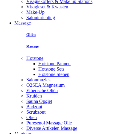
Visagiekoffers & Make up Stations
Visagieset & Kwasten
Make-Up
Saloninrichting
Massage
Oliën
Massage
Hotstone
Hotstone Pannen
Hotstone Sets
Hotstone Stenen
Salonmuziek
O2SEA Magnesium
Etherische Oliën
Kruiden
Sauna Opgiet
Badzout
Scrubzout
Oliën
Puresenol Massage Olie
Diverse Artikelen Massage
Manicure