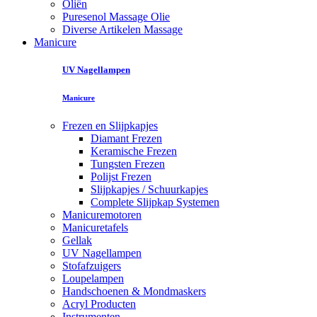
Oliën
Puresenol Massage Olie
Diverse Artikelen Massage
Manicure
UV Nagellampen
Manicure
Frezen en Slijpkapjes
Diamant Frezen
Keramische Frezen
Tungsten Frezen
Polijst Frezen
Slijpkapjes / Schuurkapjes
Complete Slijpkap Systemen
Manicuremotoren
Manicuretafels
Gellak
UV Nagellampen
Stofafzuigers
Loupelampen
Handschoenen & Mondmaskers
Acryl Producten
Instrumenten