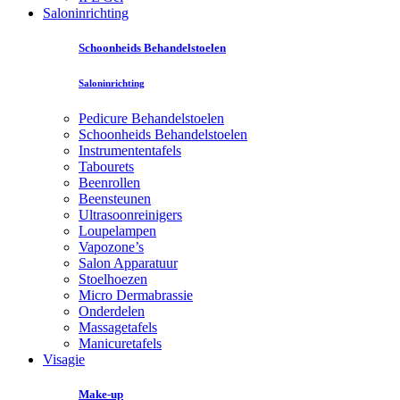
Saloninrichting
Schoonheids Behandelstoelen
Saloninrichting
Pedicure Behandelstoelen
Schoonheids Behandelstoelen
Instrumententafels
Tabourets
Beenrollen
Beensteunen
Ultrasoonreinigers
Loupelampen
Vapozone’s
Salon Apparatuur
Stoelhoezen
Micro Dermabrassie
Onderdelen
Massagetafels
Manicuretafels
Visagie
Make-up