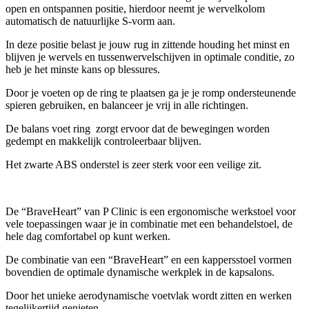
open en ontspannen positie, hierdoor neemt je wervelkolom
automatisch de natuurlijke S-vorm aan.
In deze positie belast je jouw rug in zittende houding het minst en
blijven je wervels en tussenwervelschijven in optimale conditie, zo
heb je het minste kans op blessures.
Door je voeten op de ring te plaatsen ga je je romp ondersteunende
spieren gebruiken, en balanceer je vrij in alle richtingen.
De balans voet ring zorgt ervoor dat de bewegingen worden
gedempt en makkelijk controleerbaar blijven.
Het zwarte ABS onderstel is zeer sterk voor een veilige zit.
De “BraveHeart” van P Clinic is een ergonomische werkstoel voor
vele toepassingen waar je in combinatie met een behandelstoel, de
hele dag comfortabel op kunt werken.
De combinatie van een “BraveHeart” en een kappersstoel vormen
bovendien de optimale dynamische werkplek in de kapsalons.
Door het unieke aerodynamische voetvlak wordt zitten en werken
tegelijkertijd genieten.