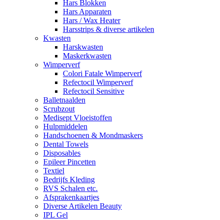
Hars Blokken
Hars Apparaten
Hars / Wax Heater
Harsstrips & diverse artikelen
Kwasten
Harskwasten
Maskerkwasten
Wimperverf
Colori Fatale Wimperverf
Refectocil Wimperverf
Refectocil Sensitive
Balletnaalden
Scrubzout
Medisept Vloeistoffen
Hulpmiddelen
Handschoenen & Mondmaskers
Dental Towels
Disposables
Epileer Pincetten
Textiel
Bedrijfs Kleding
RVS Schalen etc.
Afsprakenkaartjes
Diverse Artikelen Beauty
IPL Gel