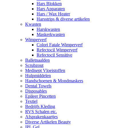
Hars Blokken
Hars Apparaten
Hars / Wax Heater
Harsstrips & diverse artikelen
Kwasten
Harskwasten
Maskerkwasten
Wimperverf
Colori Fatale Wimperverf
Refectocil Wimperverf
Refectocil Sensitive
Balletnaalden
Scrubzout
Medisept Vloeistoffen
Hulpmiddelen
Handschoenen & Mondmaskers
Dental Towels
Disposables
Epileer Pincetten
Textiel
Bedrijfs Kleding
RVS Schalen etc.
Afsprakenkaartjes
Diverse Artikelen Beauty
IPL Gel