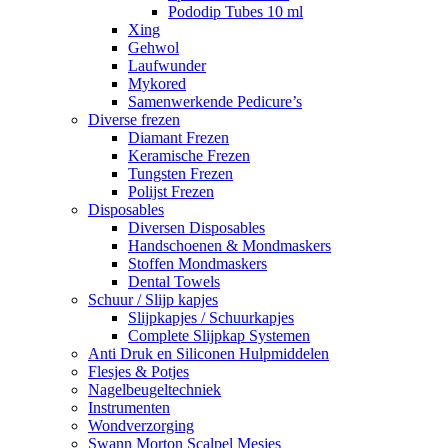
Pododip Tubes 10 ml
Xing
Gehwol
Laufwunder
Mykored
Samenwerkende Pedicure’s
Diverse frezen
Diamant Frezen
Keramische Frezen
Tungsten Frezen
Polijst Frezen
Disposables
Diversen Disposables
Handschoenen & Mondmaskers
Stoffen Mondmaskers
Dental Towels
Schuur / Slijp kapjes
Slijpkapjes / Schuurkapjes
Complete Slijpkap Systemen
Anti Druk en Siliconen Hulpmiddelen
Flesjes & Potjes
Nagelbeugeltechniek
Instrumenten
Wondverzorging
Swann Morton Scalpel Mesjes