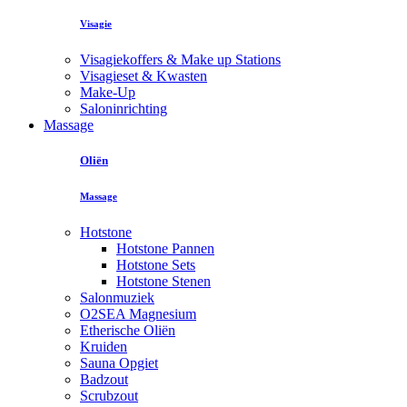
Visagie
Visagiekoffers & Make up Stations
Visagieset & Kwasten
Make-Up
Saloninrichting
Massage
Oliën
Massage
Hotstone
Hotstone Pannen
Hotstone Sets
Hotstone Stenen
Salonmuziek
O2SEA Magnesium
Etherische Oliën
Kruiden
Sauna Opgiet
Badzout
Scrubzout