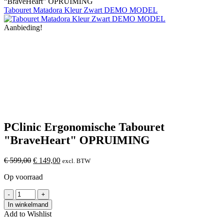
“BraveHeart” OPRUIMING
Tabouret Matadora Kleur Zwart DEMO MODEL
Aanbieding!
PClinic Ergonomische Tabouret
"BraveHeart" OPRUIMING
Oorspronkelijke
Huidige
€
599,00
€
149,00
excl. BTW
prijs
prijs
Op voorraad
was:
is:
€
€
PClinic
-
599,00.
+
149,00.
Ergonomische
In winkelmand
Tabouret
Add to Wishlist