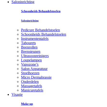
Saloninrichting
Schoonheids Behandelstoelen
Saloninrichting
Pedicure Behandelstoelen
Schoonheids Behandelstoelen
Instrumententafels
Tabourets
Beenrollen
Beensteunen
Ultrasoonreinigers
Loupelampen
Vapozone’s
Salon Apparatuur
Stoelhoezen
Micro Dermabrassie
Onderdelen
Massagetafels
Manicuretafels
Visagie
Make-up