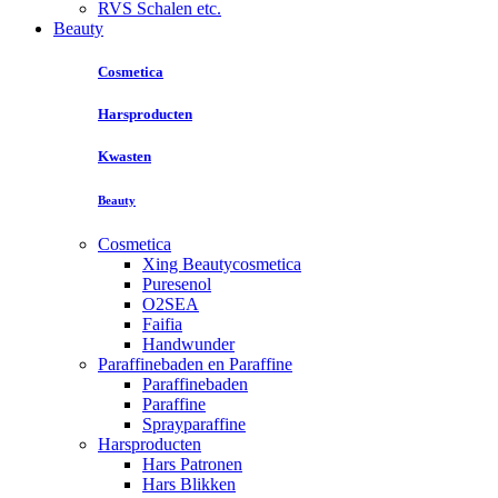
RVS Schalen etc.
Beauty
Cosmetica
Harsproducten
Kwasten
Beauty
Cosmetica
Xing Beautycosmetica
Puresenol
O2SEA
Faifia
Handwunder
Paraffinebaden en Paraffine
Paraffinebaden
Paraffine
Sprayparaffine
Harsproducten
Hars Patronen
Hars Blikken