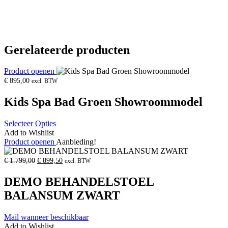
Gerelateerde producten
Product openen
€
895,00
excl. BTW
Kids Spa Bad Groen Showroommodel
Selecteer Opties
Add to Wishlist
Product openen
Aanbieding!
Oorspronkelijke
Huidige
€
1.799,00
€
899,50
excl. BTW
prijs
prijs
was:
is:
DEMO BEHANDELSTOEL
€
€
1.799,00.
899,50.
BALANSUM ZWART
Mail wanneer beschikbaar
Add to Wishlist