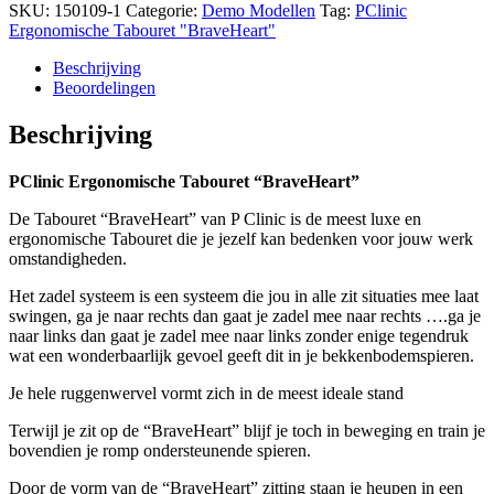
"BraveHeart"
SKU:
150109-1
Categorie:
Demo Modellen
Tag:
PClinic
OPRUIMING
Ergonomische Tabouret "BraveHeart"
hoeveelheid
Beschrijving
Beoordelingen
Beschrijving
PClinic Ergonomische Tabouret “BraveHeart”
De Tabouret “BraveHeart” van P Clinic is de meest luxe en
ergonomische Tabouret die je jezelf kan bedenken voor jouw werk
omstandigheden.
Het zadel systeem is een systeem die jou in alle zit situaties mee laat
swingen, ga je naar rechts dan gaat je zadel mee naar rechts ….ga je
naar links dan gaat je zadel mee naar links zonder enige tegendruk
wat een wonderbaarlijk gevoel geeft dit in je bekkenbodemspieren.
Je hele ruggenwervel vormt zich in de meest ideale stand
Terwijl je zit op de “BraveHeart” blijf je toch in beweging en train je
bovendien je romp ondersteunende spieren.
Door de vorm van de “BraveHeart” zitting staan je heupen in een