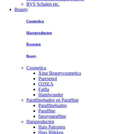
RVS Schalen etc.
Beauty
Cosmetica
Harsproducten
Kwasten
Beauty
Cosmetica
Xing Beautycosmetica
Puresenol
O2SEA
Faifia
Handwunder
Paraffinebaden en Paraffine
Paraffinebaden
Paraffine
Sprayparaffine
Harsproducten
Hars Patronen
Hars Blikken