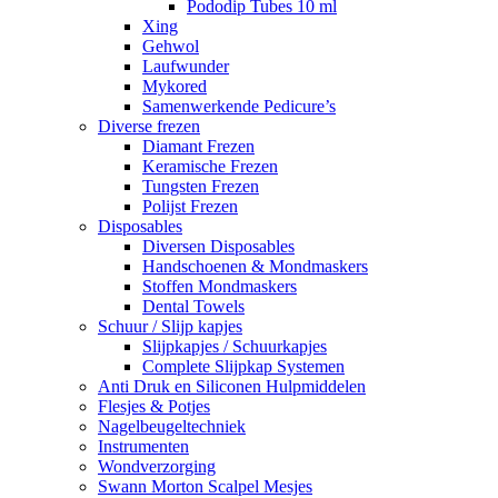
Pododip Tubes 10 ml
Xing
Gehwol
Laufwunder
Mykored
Samenwerkende Pedicure’s
Diverse frezen
Diamant Frezen
Keramische Frezen
Tungsten Frezen
Polijst Frezen
Disposables
Diversen Disposables
Handschoenen & Mondmaskers
Stoffen Mondmaskers
Dental Towels
Schuur / Slijp kapjes
Slijpkapjes / Schuurkapjes
Complete Slijpkap Systemen
Anti Druk en Siliconen Hulpmiddelen
Flesjes & Potjes
Nagelbeugeltechniek
Instrumenten
Wondverzorging
Swann Morton Scalpel Mesjes