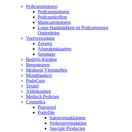
Pedicuremotoren
Pedicuremotoren
Pedicurekoffers
Manicuremotoren
Losse Handstukken en Pedicuremotor
Onderdelen
Voetverzorging
Zeepjes
Afsprakenkaartjes
Sporttape
Bedrijfs Kleding
Beensteunen
Medisept Vloeistoffen
Mondmaskers
PodoCura
Textiel
Afdrukramen
Medisch Pedicure
Cosmetica
Puresenol
PodoDip
Salonverpakkingen
Verkoopverpakking
Speciale Producten