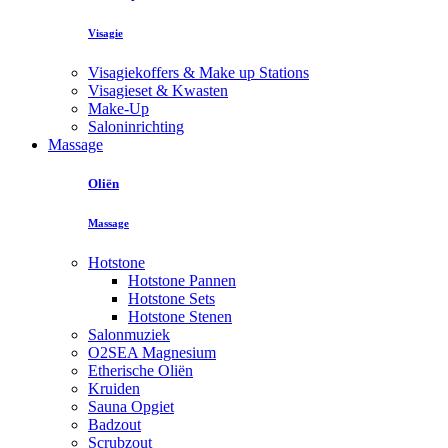
Visagie
Visagiekoffers & Make up Stations
Visagieset & Kwasten
Make-Up
Saloninrichting
Massage
Oliën
Massage
Hotstone
Hotstone Pannen
Hotstone Sets
Hotstone Stenen
Salonmuziek
O2SEA Magnesium
Etherische Oliën
Kruiden
Sauna Opgiet
Badzout
Scrubzout