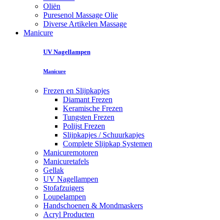
Oliën
Puresenol Massage Olie
Diverse Artikelen Massage
Manicure
UV Nagellampen
Manicure
Frezen en Slijpkapjes
Diamant Frezen
Keramische Frezen
Tungsten Frezen
Polijst Frezen
Slijpkapjes / Schuurkapjes
Complete Slijpkap Systemen
Manicuremotoren
Manicuretafels
Gellak
UV Nagellampen
Stofafzuigers
Loupelampen
Handschoenen & Mondmaskers
Acryl Producten