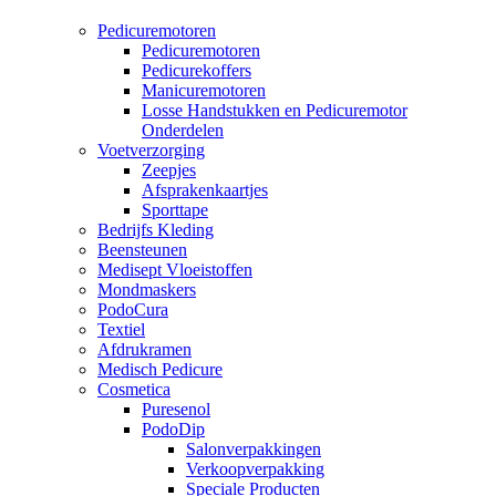
Pedicuremotoren
Pedicuremotoren
Pedicurekoffers
Manicuremotoren
Losse Handstukken en Pedicuremotor
Onderdelen
Voetverzorging
Zeepjes
Afsprakenkaartjes
Sporttape
Bedrijfs Kleding
Beensteunen
Medisept Vloeistoffen
Mondmaskers
PodoCura
Textiel
Afdrukramen
Medisch Pedicure
Cosmetica
Puresenol
PodoDip
Salonverpakkingen
Verkoopverpakking
Speciale Producten