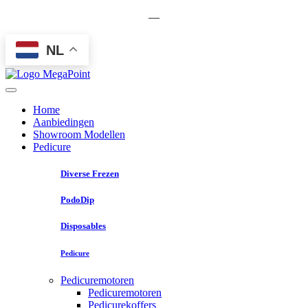
—
NL
Home
Aanbiedingen
Showroom Modellen
Pedicure
Diverse Frezen
PodoDip
Disposables
Pedicure
Pedicuremotoren
Pedicuremotoren
Pedicurekoffers