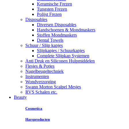
Keramische Frezen
Tungsten Frezen
Polijst Frezen
Disposables
Diversen Disposables
Handschoenen & Mondmaskers
Stoffen Mondmaskers
Dental Towels
Schuur / Slijp kapjes
Slijpkapjes / Schuurkapjes
Complete Slijpkap Systemen
Anti Druk en Siliconen Hulpmiddelen
Flesjes & Potjes
Nagelbeugeltechniek
Instrumenten
Wondverzorging
Swann Morton Scalpel Mesjes
RVS Schalen etc.
Beauty
Cosmetica
Harsproducten