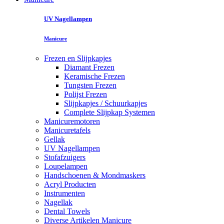
UV Nagellampen
Manicure
Frezen en Slijpkapjes
Diamant Frezen
Keramische Frezen
Tungsten Frezen
Polijst Frezen
Slijpkapjes / Schuurkapjes
Complete Slijpkap Systemen
Manicuremotoren
Manicuretafels
Gellak
UV Nagellampen
Stofafzuigers
Loupelampen
Handschoenen & Mondmaskers
Acryl Producten
Instrumenten
Nagellak
Dental Towels
Diverse Artikelen Manicure