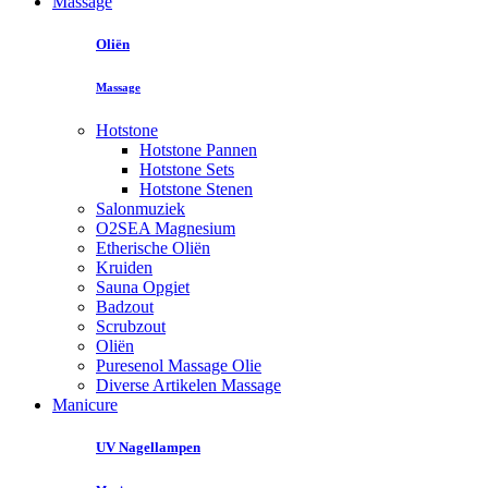
Massage
Oliën
Massage
Hotstone
Hotstone Pannen
Hotstone Sets
Hotstone Stenen
Salonmuziek
O2SEA Magnesium
Etherische Oliën
Kruiden
Sauna Opgiet
Badzout
Scrubzout
Oliën
Puresenol Massage Olie
Diverse Artikelen Massage
Manicure
UV Nagellampen