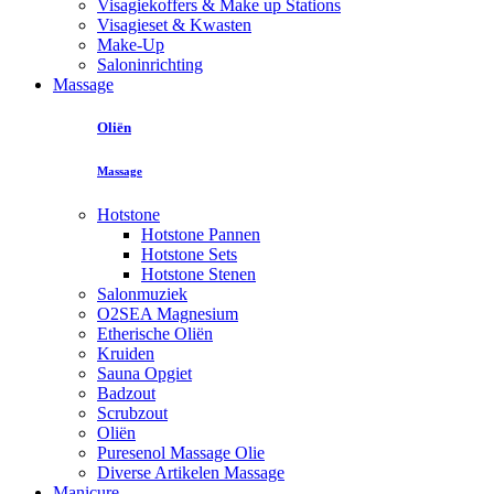
Visagiekoffers & Make up Stations
Visagieset & Kwasten
Make-Up
Saloninrichting
Massage
Oliën
Massage
Hotstone
Hotstone Pannen
Hotstone Sets
Hotstone Stenen
Salonmuziek
O2SEA Magnesium
Etherische Oliën
Kruiden
Sauna Opgiet
Badzout
Scrubzout
Oliën
Puresenol Massage Olie
Diverse Artikelen Massage
Manicure