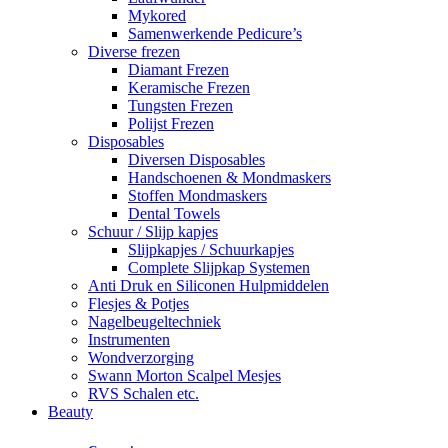
Mykored
Samenwerkende Pedicure’s
Diverse frezen
Diamant Frezen
Keramische Frezen
Tungsten Frezen
Polijst Frezen
Disposables
Diversen Disposables
Handschoenen & Mondmaskers
Stoffen Mondmaskers
Dental Towels
Schuur / Slijp kapjes
Slijpkapjes / Schuurkapjes
Complete Slijpkap Systemen
Anti Druk en Siliconen Hulpmiddelen
Flesjes & Potjes
Nagelbeugeltechniek
Instrumenten
Wondverzorging
Swann Morton Scalpel Mesjes
RVS Schalen etc.
Beauty