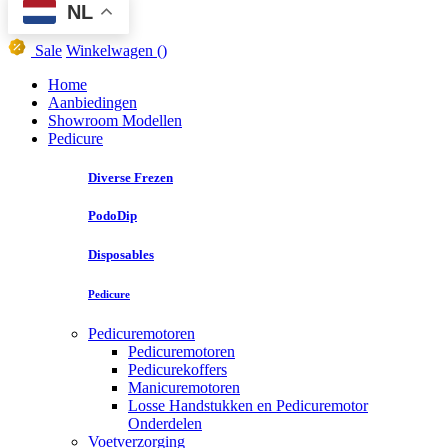
NL
Sale
Winkelwagen
()
Home
Aanbiedingen
Showroom Modellen
Pedicure
Diverse Frezen
PodoDip
Disposables
Pedicure
Pedicuremotoren
Pedicuremotoren
Pedicurekoffers
Manicuremotoren
Losse Handstukken en Pedicuremotor
Onderdelen
Voetverzorging