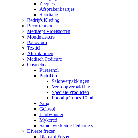
Zeepjes
Afsprakenkaartjes
Sporttape
Bedrijfs Kleding
Beensteunen
Medisept Vloeistoffen
Mondmaskers
PodoCura
Textiel
Afdrukramen
Medisch Pedicure
Cosmetica
Puresenol
PodoDip
Salonverpakkingen
Verkoopverpakking
Speciale Producten
Pododip Tubes 10 ml
Xing
Gehwol
Laufwunder
Mykored
Samenwerkende Pedicure’s
Diverse frezen
Diamant Frezen