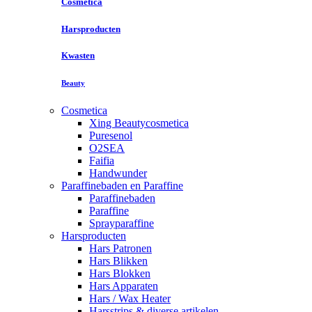
Cosmetica
Harsproducten
Kwasten
Beauty
Cosmetica
Xing Beautycosmetica
Puresenol
O2SEA
Faifia
Handwunder
Paraffinebaden en Paraffine
Paraffinebaden
Paraffine
Sprayparaffine
Harsproducten
Hars Patronen
Hars Blikken
Hars Blokken
Hars Apparaten
Hars / Wax Heater
Harsstrips & diverse artikelen