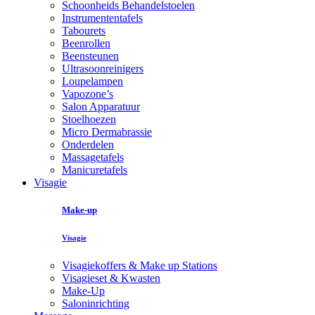
Schoonheids Behandelstoelen
Instrumententafels
Tabourets
Beenrollen
Beensteunen
Ultrasoonreinigers
Loupelampen
Vapozone’s
Salon Apparatuur
Stoelhoezen
Micro Dermabrassie
Onderdelen
Massagetafels
Manicuretafels
Visagie
Make-up
Visagie
Visagiekoffers & Make up Stations
Visagieset & Kwasten
Make-Up
Saloninrichting