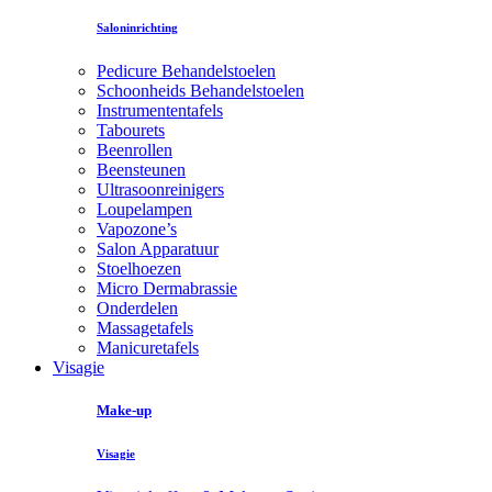
Saloninrichting
Pedicure Behandelstoelen
Schoonheids Behandelstoelen
Instrumententafels
Tabourets
Beenrollen
Beensteunen
Ultrasoonreinigers
Loupelampen
Vapozone’s
Salon Apparatuur
Stoelhoezen
Micro Dermabrassie
Onderdelen
Massagetafels
Manicuretafels
Visagie
Make-up
Visagie