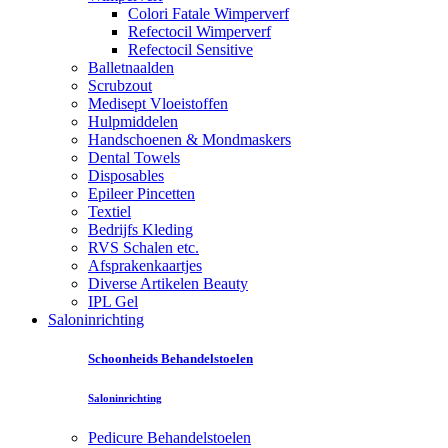
Colori Fatale Wimperverf
Refectocil Wimperverf
Refectocil Sensitive
Balletnaalden
Scrubzout
Medisept Vloeistoffen
Hulpmiddelen
Handschoenen & Mondmaskers
Dental Towels
Disposables
Epileer Pincetten
Textiel
Bedrijfs Kleding
RVS Schalen etc.
Afsprakenkaartjes
Diverse Artikelen Beauty
IPL Gel
Saloninrichting
Schoonheids Behandelstoelen
Saloninrichting
Pedicure Behandelstoelen