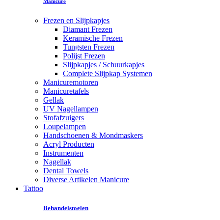
Manicure
Frezen en Slijpkapjes
Diamant Frezen
Keramische Frezen
Tungsten Frezen
Polijst Frezen
Slijpkapjes / Schuurkapjes
Complete Slijpkap Systemen
Manicuremotoren
Manicuretafels
Gellak
UV Nagellampen
Stofafzuigers
Loupelampen
Handschoenen & Mondmaskers
Acryl Producten
Instrumenten
Nagellak
Dental Towels
Diverse Artikelen Manicure
Tattoo
Behandelstoelen