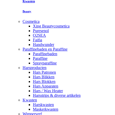
Kwasten
Beauty
Cosmetica
Xing Beautycosmetica
Puresenol
O2SEA
Faifia
Handwunder
Paraffinebaden en Paraffine
Paraffinebaden
Paraffine
Sprayparaffine
Harsproducten
Hars Patronen
Hars Blikken
Hars Blokken
Hars Apparaten
Hars / Wax Heater
Harsstrips & diverse artikelen
Kwasten
Harskwasten
Maskerkwasten
Wimperverf