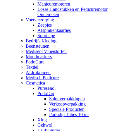
Manicuremotoren
Losse Handstukken en Pedicuremotor
Onderdelen
Voetverzorging
Zeepjes
Afsprakenkaartjes
Sporttape
Bedrijfs Kleding
Beensteunen
Medisept Vloeistoffen
Mondmaskers
PodoCura
Textiel
Afdrukramen
Medisch Pedicure
Cosmetica
Puresenol
PodoDip
Salonverpakkingen
Verkoopverpakking
Speciale Producten
Pododip Tubes 10 ml
Xing
Gehwol
Laufwunder