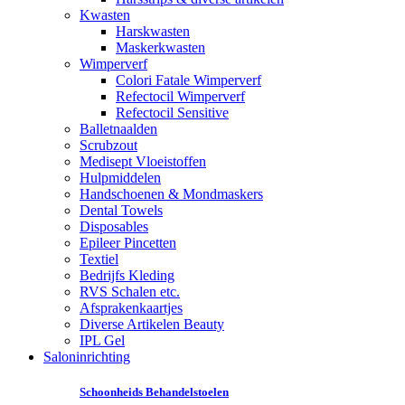
Kwasten
Harskwasten
Maskerkwasten
Wimperverf
Colori Fatale Wimperverf
Refectocil Wimperverf
Refectocil Sensitive
Balletnaalden
Scrubzout
Medisept Vloeistoffen
Hulpmiddelen
Handschoenen & Mondmaskers
Dental Towels
Disposables
Epileer Pincetten
Textiel
Bedrijfs Kleding
RVS Schalen etc.
Afsprakenkaartjes
Diverse Artikelen Beauty
IPL Gel
Saloninrichting
Schoonheids Behandelstoelen