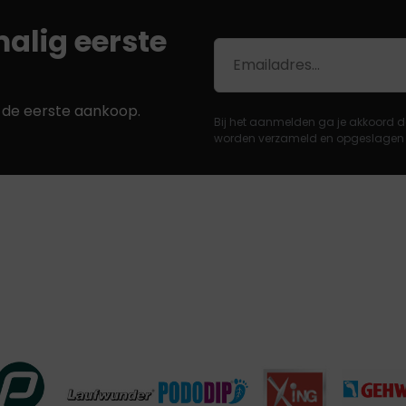
alig eerste
E-
mailadres
j de eerste aankoop.
Bij het aanmelden ga je akkoord d
worden verzameld en opgeslagen