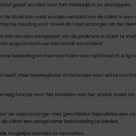
tand gezet worden voor het makkelijk in en uitstappen.
an de stoel kan vaak worden versteld om de cliënt in een 
mische houding voor zowel de Voetverzorger als de cliënt
oel kan worden aangepast om de pedicure in staat te stel
 en ergonomisch werken wordt bevorderd.
rzame bekleding en memory foam voor optimaal zit & lig c
el heeft mee beweegbare armsteunen voor extra comfort
 neig functie voor het kantelen van het zitvlak zodat u
 voor de Voetverzorger met gescheiden beendelen een com
 de cliënt een aangename behandeling te bieden.
lle mogelijke standen te verstellen.