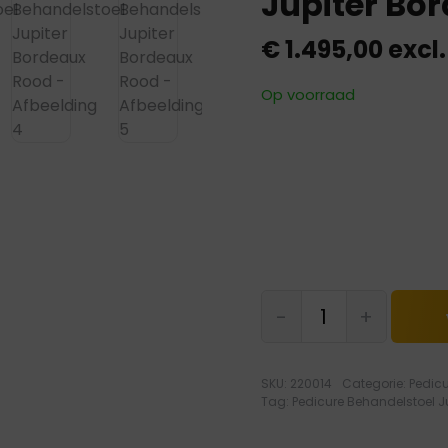
Jupiter Bo
€
1.495,00
excl
Op voorraad
Pedicure
-
+
Behandelstoel
Jupiter
Bordeaux
SKU:
220014
Categorie:
Pedic
Rood
Tag:
Pedicure Behandelstoel J
hoeveelheid