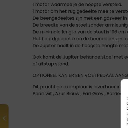
1 motor waarmee je de hoogte versteld.
1 motor om het rug gedeelte mee te verst
De beengedeeltes zijn met een gasveer in t
De breedte van de stoel zonder armleunige
De minimale lengte van de stoel is 196 c
Het hoofdgedeelte en de beendelen zijn op
De Jupiter haalt in de hoogste hoogte m
Ook komt de Jupiter behandelstoel met ee
of uitstap stand.
OPTIONEEL KAN ER EEN VOETPEDAAL AANG
Dit prachtige exemplaar is leverbaar in 5 k
Pearl wit , Azur Blauw , Earl Grey , Bordeau