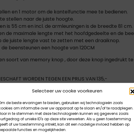
ellen en 1 motor om de kantelfunctie mee te bedienen.
e stellen naar de juiste hoogte.
n is 55 cm en incl. de armleuningen is de breedte 81 cm.
m en de maximale lengte met het hoofdgedeelte en de bee
 de juiste lengte vast te zetten met een draaiknop.
et de beensteunen een hoogte van 120CM
n soort van memory knop , door deze knop ingedrukt te
ESCHAFT WORDEN TEGEN EEN PRIJS VAN 135,-
leuren:
Selecteer uw cooke voorkeuren
x Rood , Expresso Bruin.
Om de beste ervaringen te bieden, gebruiken wij technologieën zoals
cookies om informatie over uw apparaat op te slaan en/of te raadplegen.
Door in te stemmen met deze technologieën kunnen wij gegevens zoals
surfgedrag of unieke ID's op deze site verwerken. Als u geen toestemming
geeft of uw toestemming intrekt, kan dit een nadelige invloed hebben op
bepaalde functies en mogelijkheden.