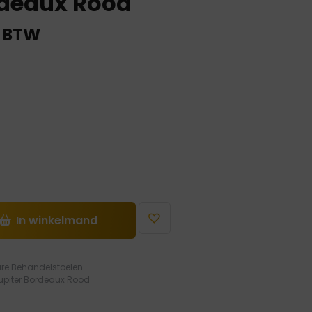
rdeaux Rood
. BTW
In winkelmand
ure Behandelstoelen
upiter Bordeaux Rood