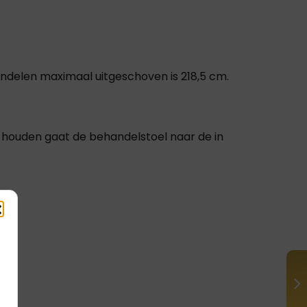
ndelen maximaal uitgeschoven is 218,5 cm.
 houden gaat de behandelstoel naar de in