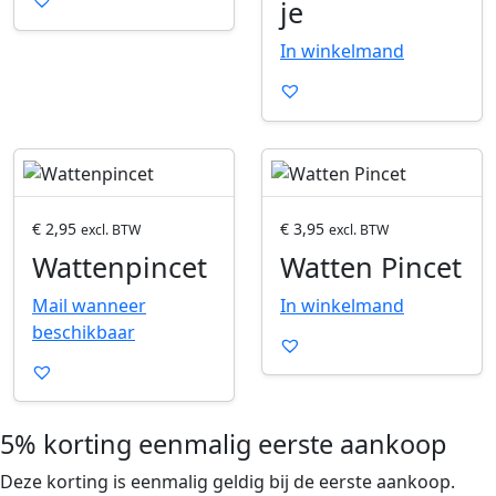
p
p
je
e
e
In winkelmand
n
n
e
e
n
n
P
P
r
r
o
o
€
2,95
€
3,95
excl. BTW
excl. BTW
d
d
Wattenpincet
Watten Pincet
u
u
c
c
Mail wanneer
In winkelmand
t
t
beschikbaar
o
o
p
p
e
e
n
n
5% korting eenmalig eerste aankoop
e
e
Deze korting is eenmalig geldig bij de eerste aankoop.
n
n