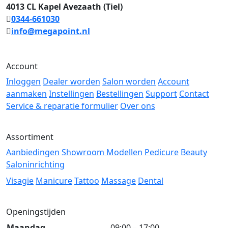
4013 CL Kapel Avezaath (Tiel)
0344-661030
info@megapoint.nl
Account
Inloggen
Dealer worden
Salon worden
Account
aanmaken
Instellingen
Bestellingen
Support
Contact
Service & reparatie formulier
Over ons
Assortiment
Aanbiedingen
Showroom Modellen
Pedicure
Beauty
Saloninrichting
Visagie
Manicure
Tattoo
Massage
Dental
Openingstijden
Maandag
09:00 – 17:00