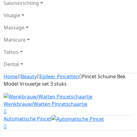
Saloninrichting
Visagie
Massage
Manicure
Tattoo
Dental
Home
Beauty
Epileer Pincetten
Pincet Schuine Bek
Model Vrouwtje set 3 stuks
Wenkbrauw/Watten Pincetschaartje
Automatische Pincet