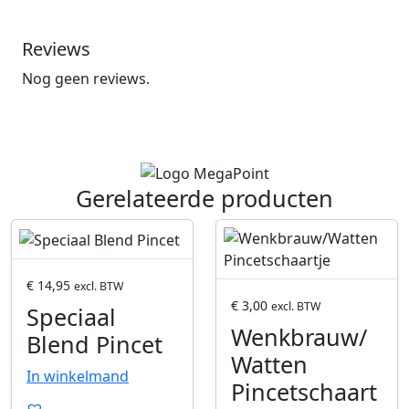
Reviews
Nog geen reviews.
Gerelateerde producten
P
P
r
r
o
o
€
14,95
excl. BTW
d
d
€
3,00
excl. BTW
Speciaal
u
u
Wenkbrauw/
Blend Pincet
c
c
Watten
t
t
In winkelmand
Pincetschaart
o
o