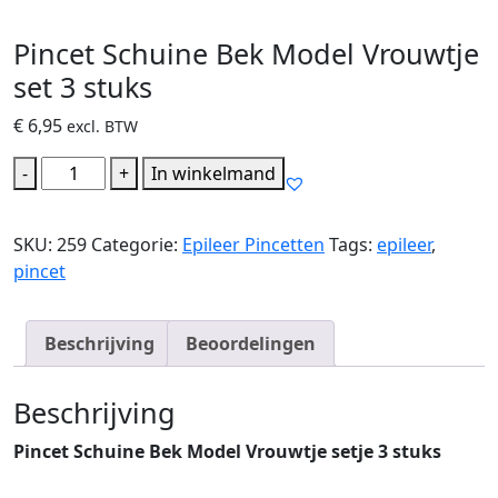
Pincet Schuine Bek Model Vrouwtje
set 3 stuks
€
6,95
excl. BTW
Pincet
-
+
In winkelmand
Schuine
Bek
SKU:
259
Categorie:
Epileer Pincetten
Tags:
epileer
,
Model
pincet
Vrouwtje
set
3
Beschrijving
Beoordelingen
stuks
hoeveelheid
Beschrijving
Pincet Schuine Bek Model Vrouwtje setje 3 stuks