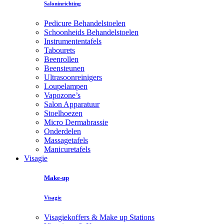
Saloninrichting
Pedicure Behandelstoelen
Schoonheids Behandelstoelen
Instrumententafels
Tabourets
Beenrollen
Beensteunen
Ultrasoonreinigers
Loupelampen
Vapozone’s
Salon Apparatuur
Stoelhoezen
Micro Dermabrassie
Onderdelen
Massagetafels
Manicuretafels
Visagie
Make-up
Visagie
Visagiekoffers & Make up Stations