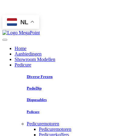
NL
Home
Aanbiedingen
Showroom Modellen
Pedicure
Diverse Frezen
PodoDip
Disposables
Pedicure
Pedicuremotoren
Pedicuremotoren
Pedicurekoffers