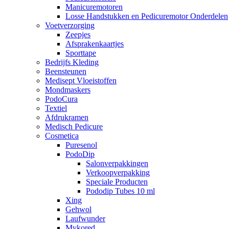
Manicuremotoren
Losse Handstukken en Pedicuremotor Onderdelen
Voetverzorging
Zeepjes
Afsprakenkaartjes
Sporttape
Bedrijfs Kleding
Beensteunen
Medisept Vloeistoffen
Mondmaskers
PodoCura
Textiel
Afdrukramen
Medisch Pedicure
Cosmetica
Puresenol
PodoDip
Salonverpakkingen
Verkoopverpakking
Speciale Producten
Pododip Tubes 10 ml
Xing
Gehwol
Laufwunder
Mykored