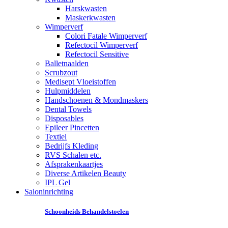
Harskwasten
Maskerkwasten
Wimperverf
Colori Fatale Wimperverf
Refectocil Wimperverf
Refectocil Sensitive
Balletnaalden
Scrubzout
Medisept Vloeistoffen
Hulpmiddelen
Handschoenen & Mondmaskers
Dental Towels
Disposables
Epileer Pincetten
Textiel
Bedrijfs Kleding
RVS Schalen etc.
Afsprakenkaartjes
Diverse Artikelen Beauty
IPL Gel
Saloninrichting
Schoonheids Behandelstoelen