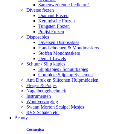
Samenwerkende Pedicure’s
Diverse frezen
Diamant Frezen
Keramische Frezen
Tungsten Frezen
Polijst Frezen
Disposables
Diversen Disposables
Handschoenen & Mondmaskers
Stoffen Mondmaskers
Dental Towels
Schuur / Slijp kapjes
Slijpkapjes / Schuurkapjes
Complete Slijpkap Systemen
Anti Druk en Siliconen Hulpmiddelen
Flesjes & Potjes
Nagelbeugeltechniek
Instrumenten
Wondverzorging
Swann Morton Scalpel Mesjes
RVS Schalen etc.
Beauty
Cosmetica