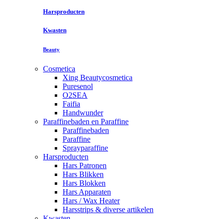
Harsproducten
Kwasten
Beauty
Cosmetica
Xing Beautycosmetica
Puresenol
O2SEA
Faifia
Handwunder
Paraffinebaden en Paraffine
Paraffinebaden
Paraffine
Sprayparaffine
Harsproducten
Hars Patronen
Hars Blikken
Hars Blokken
Hars Apparaten
Hars / Wax Heater
Harsstrips & diverse artikelen
Kwasten