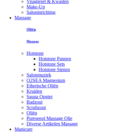
Visagieset & Kwasten
Make-Up
Saloninrichting
Massage
Oliën
Massage
Hotstone
Hotstone Pannen
Hotstone Sets
Hotstone Stenen
Salonmuziek
O2SEA Magnesium
Etherische Oliën
Kruiden
Sauna Opgiet
Badzout
Scrubzout
Oliën
Puresenol Massage Olie
Diverse Artikelen Massage
Manicure