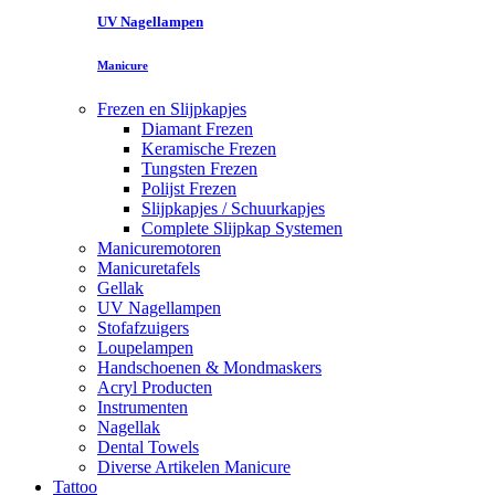
UV Nagellampen
Manicure
Frezen en Slijpkapjes
Diamant Frezen
Keramische Frezen
Tungsten Frezen
Polijst Frezen
Slijpkapjes / Schuurkapjes
Complete Slijpkap Systemen
Manicuremotoren
Manicuretafels
Gellak
UV Nagellampen
Stofafzuigers
Loupelampen
Handschoenen & Mondmaskers
Acryl Producten
Instrumenten
Nagellak
Dental Towels
Diverse Artikelen Manicure
Tattoo