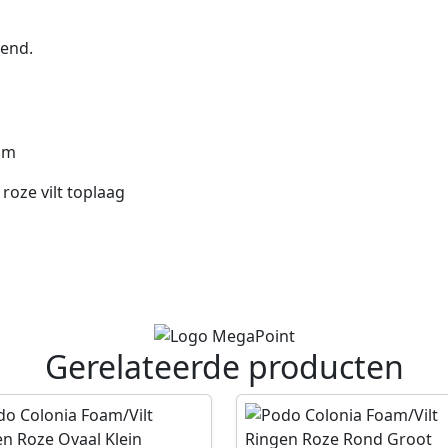
12
stuks
vend.
hoeveelheid
mm
roze vilt toplaag
Gerelateerde producten
P
r