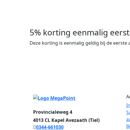
5% korting eenmalig eers
Deze korting is eenmalig geldig bij de eerste
A
I
Provincialeweg 4
S
a
4013 CL Kapel Avezaath (Tiel)
B
0344-661030