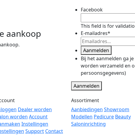
Facebook
This field is for valida
te aankoop
E-mailadres
*
 aankoop.
Aanmelden
Bij het aanmelden ga je
worden verzameld en o
persoonsgegevens)
Aanmelden
ccount
Assortiment
nloggen
Dealer worden
Aanbiedingen
Showroom
alon worden
Account
Modellen
Pedicure
Beauty
anmaken
Instellingen
Saloninrichting
estellingen
Support
Contact