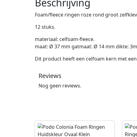
Beschrijving
Foam/fleece ringen roze rond groot zelfkle
12 stuks.
materiaal: celfoam-fleece.
maat: Ø 37 mm gatmaat: Ø 14 mm dikte: 3
Dit product heeft een celfoam kern met een 
Reviews
Nog geen reviews.
P
P
r
r