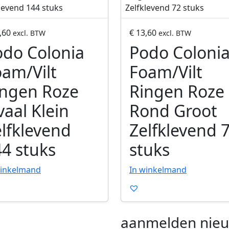
o
d
u
,60
€
13,60
excl. BTW
excl. BTW
c
odo Colonia
Podo Coloni
t
am/Vilt
Foam/Vilt
o
p
ingen Roze
Ringen Roze
e
aal Klein
n
Rond Groot
e
lfklevend
Zelfklevend 
n
4 stuks
stuks
winkelmand
In winkelmand
aanmelden nieu