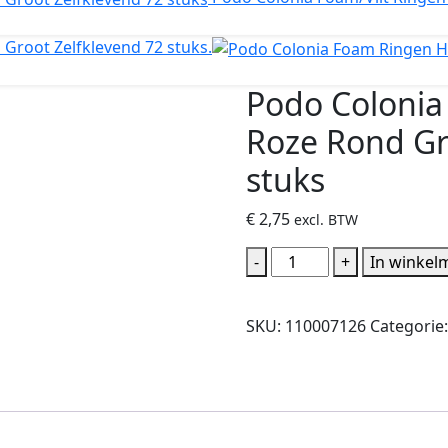
Groot Zelfklevend 72 stuks.
Podo Colonia
Roze Rond Gr
stuks
€
2,75
excl. BTW
Podo
-
+
In winkel
Colonia
Foam/Vilt
SKU:
110007126
Categorie
Ringen
Roze
Rond
Groot
Zelfklevend