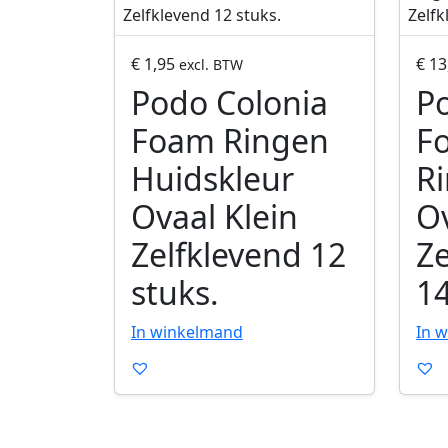
o
o
d
d
u
u
€
1,95
€
13
excl. BTW
c
c
Podo Colonia
P
t
t
Foam Ringen
Fo
o
o
p
p
Huidskleur
R
e
e
n
Ovaal Klein
n
Ov
e
e
Zelfklevend 12
Ze
n
n
stuks.
14
In winkelmand
In 