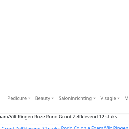
Pedicure
Beauty
Saloninrichting
Visagie
M
oam/Vilt Ringen Roze Rond Groot Zelfklevend 12 stuks
Podo Colonia Foam/Vilt Ringen