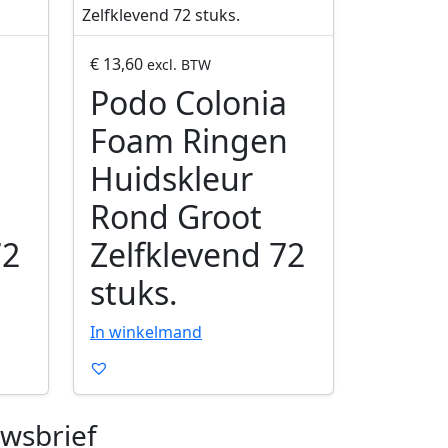
o
d
u
€
13,60
excl. BTW
c
a
Podo Colonia
t
Foam Ringen
o
p
Huidskleur
e
n
Rond Groot
e
72
Zelfklevend 72
n
stuks.
In winkelmand
wsbrief