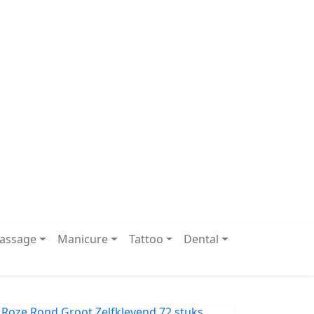
assage
Manicure
Tattoo
Dental
 Roze Rond Groot Zelfklevend 72 stuks