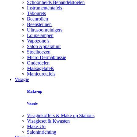
Schoonheids Behandelstoelen
Instrumententafels
Tabourets
Beenrollen
Beensteunen
Ultrasoonreinigers
Loupelampen
Vapozone’s
Salon Apparatuur
Stoelhoezen
Micro Dermabrassie
Onderdelen
Massagetafels
Manicuretafels
Visagie
Make-up
Visagie
Visagiekoffers & Make up Stations
Visagieset & Kwasten
Make-Up
Saloninrichting