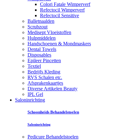
Colori Fatale Wimperverf
Refectocil Wimperverf
Refectocil Sensitive
Balletnaalden
Scrubzout
Medisept Vloeistoffen
Hulpmiddelen
Handschoenen & Mondmaskers
Dental Towels
Disposables
Epileer Pincetten
Textiel
Bedrijfs Kleding
RVS Schalen etc.
Afsprakenkaartjes
Diverse Artikelen Beauty
IPL Gel
Saloninrichting
Schoonheids Behandelstoelen
Saloninrichting
Pedicure Behandelstoelen