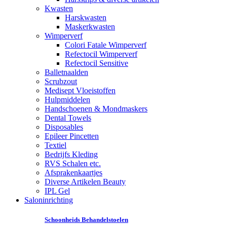
Kwasten
Harskwasten
Maskerkwasten
Wimperverf
Colori Fatale Wimperverf
Refectocil Wimperverf
Refectocil Sensitive
Balletnaalden
Scrubzout
Medisept Vloeistoffen
Hulpmiddelen
Handschoenen & Mondmaskers
Dental Towels
Disposables
Epileer Pincetten
Textiel
Bedrijfs Kleding
RVS Schalen etc.
Afsprakenkaartjes
Diverse Artikelen Beauty
IPL Gel
Saloninrichting
Schoonheids Behandelstoelen