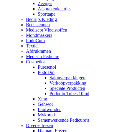
Zeepjes
Afsprakenkaartjes
Sporttape
Bedrijfs Kleding
Beensteunen
Medisept Vloeistoffen
Mondmaskers
PodoCura
Textiel
Afdrukramen
Medisch Pedicure
Cosmetica
Puresenol
PodoDip
Salonverpakkingen
Verkoopverpakking
Speciale Producten
Pododip Tubes 10 ml
Xing
Gehwol
Laufwunder
Mykored
Samenwerkende Pedicure’s
Diverse frezen
Diamant Frezen