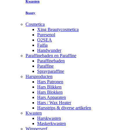
Kwasten
Beauty
Cosmetica
Xing Beautycosmetica
Puresenol
O2SEA
Faifia
Handwunder
Paraffinebaden en Paraffine
Paraffinebaden
Paraffine
Sprayparaffine
Harsproducten
Hars Patronen
Hars Blikken
Hars Blokken
Hars Apparaten
Hars / Wax Heater
Harsstrips & diverse artikelen
Kwasten
Harskwasten
Maskerkwasten
Wimperverf