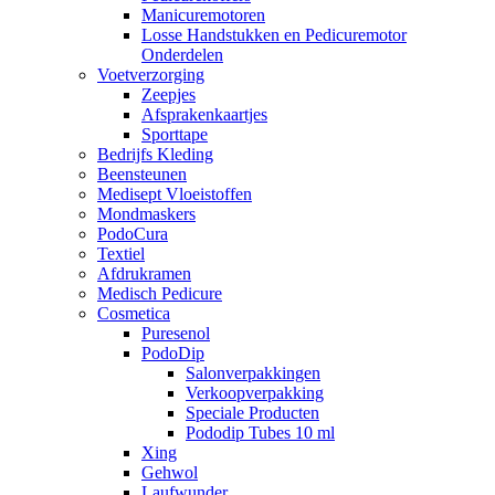
Manicuremotoren
Losse Handstukken en Pedicuremotor
Onderdelen
Voetverzorging
Zeepjes
Afsprakenkaartjes
Sporttape
Bedrijfs Kleding
Beensteunen
Medisept Vloeistoffen
Mondmaskers
PodoCura
Textiel
Afdrukramen
Medisch Pedicure
Cosmetica
Puresenol
PodoDip
Salonverpakkingen
Verkoopverpakking
Speciale Producten
Pododip Tubes 10 ml
Xing
Gehwol
Laufwunder