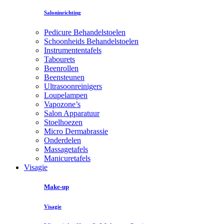
Saloninrichting
Pedicure Behandelstoelen
Schoonheids Behandelstoelen
Instrumententafels
Tabourets
Beenrollen
Beensteunen
Ultrasoonreinigers
Loupelampen
Vapozone’s
Salon Apparatuur
Stoelhoezen
Micro Dermabrassie
Onderdelen
Massagetafels
Manicuretafels
Visagie
Make-up
Visagie