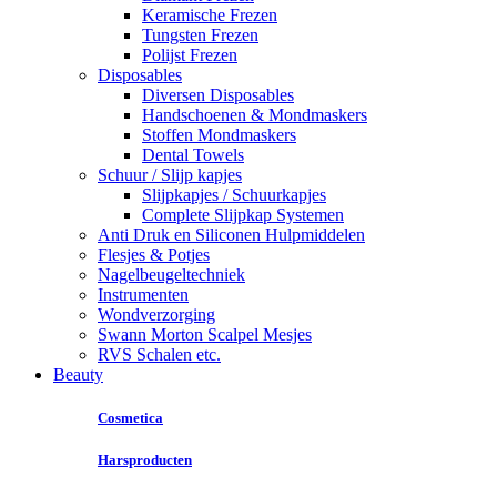
Keramische Frezen
Tungsten Frezen
Polijst Frezen
Disposables
Diversen Disposables
Handschoenen & Mondmaskers
Stoffen Mondmaskers
Dental Towels
Schuur / Slijp kapjes
Slijpkapjes / Schuurkapjes
Complete Slijpkap Systemen
Anti Druk en Siliconen Hulpmiddelen
Flesjes & Potjes
Nagelbeugeltechniek
Instrumenten
Wondverzorging
Swann Morton Scalpel Mesjes
RVS Schalen etc.
Beauty
Cosmetica
Harsproducten