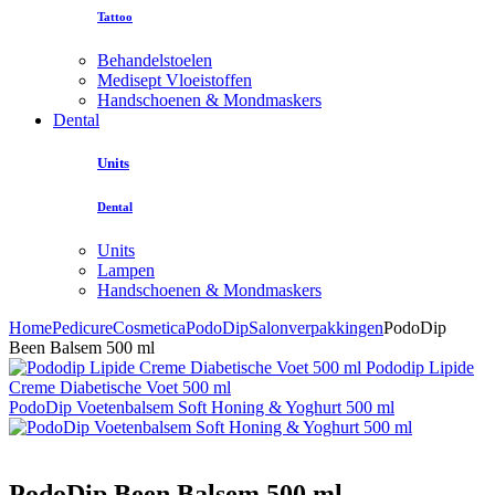
Tattoo
Behandelstoelen
Medisept Vloeistoffen
Handschoenen & Mondmaskers
Dental
Units
Dental
Units
Lampen
Handschoenen & Mondmaskers
Home
Pedicure
Cosmetica
PodoDip
Salonverpakkingen
PodoDip
Been Balsem 500 ml
Pododip Lipide
Creme Diabetische Voet 500 ml
PodoDip Voetenbalsem Soft Honing & Yoghurt 500 ml
PodoDip Been Balsem 500 ml