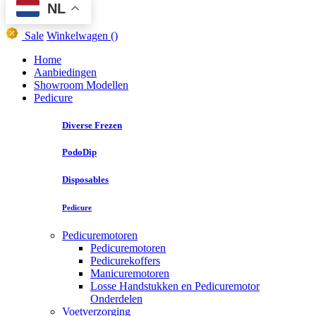
NL
Sale
Winkelwagen
()
Home
Aanbiedingen
Showroom Modellen
Pedicure
Diverse Frezen
PodoDip
Disposables
Pedicure
Pedicuremotoren
Pedicuremotoren
Pedicurekoffers
Manicuremotoren
Losse Handstukken en Pedicuremotor
Onderdelen
Voetverzorging