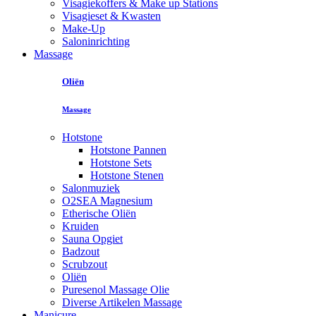
Visagiekoffers & Make up Stations
Visagieset & Kwasten
Make-Up
Saloninrichting
Massage
Oliën
Massage
Hotstone
Hotstone Pannen
Hotstone Sets
Hotstone Stenen
Salonmuziek
O2SEA Magnesium
Etherische Oliën
Kruiden
Sauna Opgiet
Badzout
Scrubzout
Oliën
Puresenol Massage Olie
Diverse Artikelen Massage
Manicure