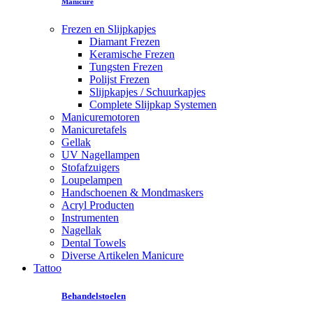
Manicure
Frezen en Slijpkapjes
Diamant Frezen
Keramische Frezen
Tungsten Frezen
Polijst Frezen
Slijpkapjes / Schuurkapjes
Complete Slijpkap Systemen
Manicuremotoren
Manicuretafels
Gellak
UV Nagellampen
Stofafzuigers
Loupelampen
Handschoenen & Mondmaskers
Acryl Producten
Instrumenten
Nagellak
Dental Towels
Diverse Artikelen Manicure
Tattoo
Behandelstoelen