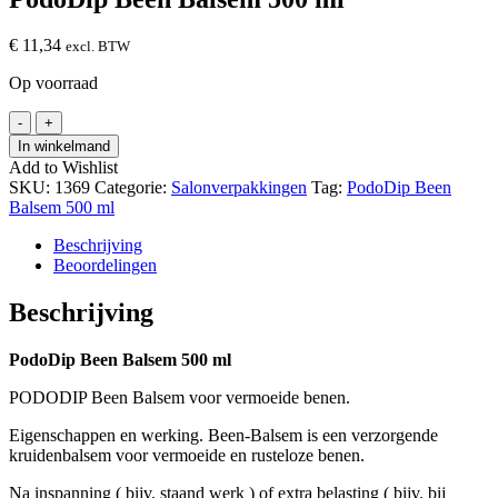
€
11,34
excl. BTW
Op voorraad
PodoDip
-
+
Been
In winkelmand
Balsem
Add to Wishlist
500
SKU:
1369
Categorie:
Salonverpakkingen
Tag:
PodoDip Been
ml
Balsem 500 ml
hoeveelheid
Beschrijving
Beoordelingen
Beschrijving
PodoDip Been Balsem 500 ml
PODODIP Been Balsem voor vermoeide benen.
Eigenschappen en werking. Been-Balsem is een verzorgende
kruidenbalsem voor vermoeide en rusteloze benen.
Na inspanning ( bijv. staand werk ) of extra belasting ( bijv. bij