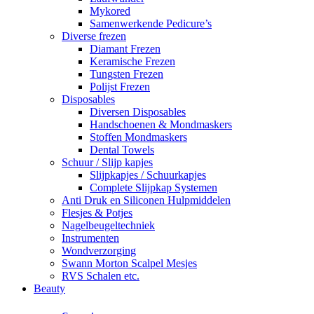
Mykored
Samenwerkende Pedicure’s
Diverse frezen
Diamant Frezen
Keramische Frezen
Tungsten Frezen
Polijst Frezen
Disposables
Diversen Disposables
Handschoenen & Mondmaskers
Stoffen Mondmaskers
Dental Towels
Schuur / Slijp kapjes
Slijpkapjes / Schuurkapjes
Complete Slijpkap Systemen
Anti Druk en Siliconen Hulpmiddelen
Flesjes & Potjes
Nagelbeugeltechniek
Instrumenten
Wondverzorging
Swann Morton Scalpel Mesjes
RVS Schalen etc.
Beauty