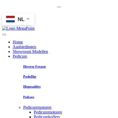
—
NL
Home
Aanbiedingen
Showroom Modellen
Pedicure
Diverse Frezen
PodoDip
Disposables
Pedicure
Pedicuremotoren
Pedicuremotoren
Pedicurekoffers