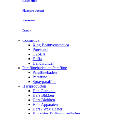
Cosmetica
Harsproducten
Kwasten
Beauty
Cosmetica
Xing Beautycosmetica
Puresenol
O2SEA
Faifia
Handwunder
Paraffinebaden en Paraffine
Paraffinebaden
Paraffine
Sprayparaffine
Harsproducten
Hars Patronen
Hars Blikken
Hars Blokken
Hars Apparaten
Hars / Wax Heater
Harsstrips & diverse artikelen