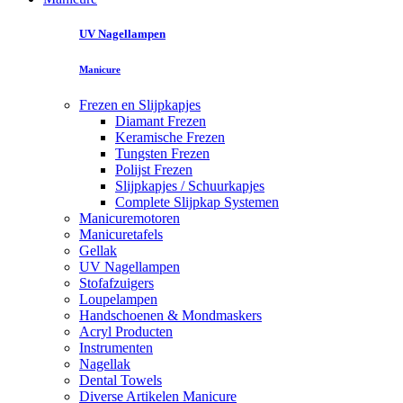
UV Nagellampen
Manicure
Frezen en Slijpkapjes
Diamant Frezen
Keramische Frezen
Tungsten Frezen
Polijst Frezen
Slijpkapjes / Schuurkapjes
Complete Slijpkap Systemen
Manicuremotoren
Manicuretafels
Gellak
UV Nagellampen
Stofafzuigers
Loupelampen
Handschoenen & Mondmaskers
Acryl Producten
Instrumenten
Nagellak
Dental Towels
Diverse Artikelen Manicure