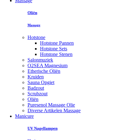
Massage
Oliën
Massage
Hotstone
Hotstone Pannen
Hotstone Sets
Hotstone Stenen
Salonmuziek
O2SEA Magnesium
Etherische Oliën
Kruiden
Sauna Opgiet
Badzout
Scrubzout
Oliën
Puresenol Massage Olie
Diverse Artikelen Massage
Manicure
UV Nagellampen