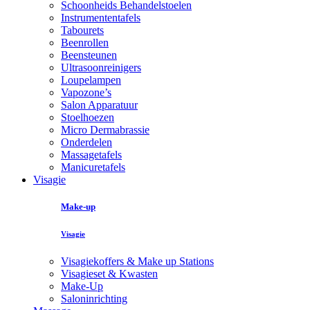
Schoonheids Behandelstoelen
Instrumententafels
Tabourets
Beenrollen
Beensteunen
Ultrasoonreinigers
Loupelampen
Vapozone’s
Salon Apparatuur
Stoelhoezen
Micro Dermabrassie
Onderdelen
Massagetafels
Manicuretafels
Visagie
Make-up
Visagie
Visagiekoffers & Make up Stations
Visagieset & Kwasten
Make-Up
Saloninrichting