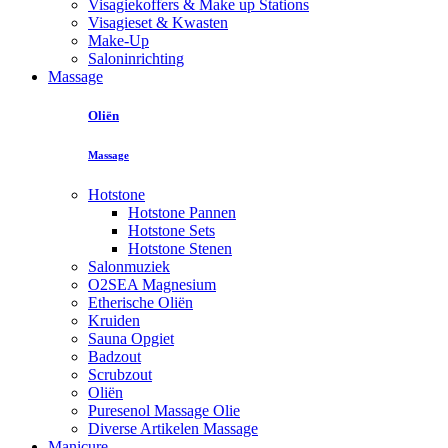
Visagiekoffers & Make up Stations
Visagieset & Kwasten
Make-Up
Saloninrichting
Massage
Oliën
Massage
Hotstone
Hotstone Pannen
Hotstone Sets
Hotstone Stenen
Salonmuziek
O2SEA Magnesium
Etherische Oliën
Kruiden
Sauna Opgiet
Badzout
Scrubzout
Oliën
Puresenol Massage Olie
Diverse Artikelen Massage
Manicure