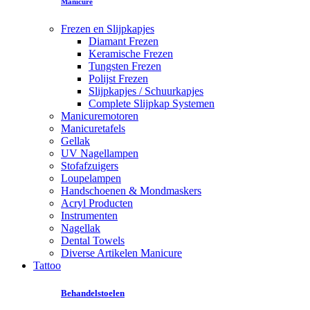
Manicure
Frezen en Slijpkapjes
Diamant Frezen
Keramische Frezen
Tungsten Frezen
Polijst Frezen
Slijpkapjes / Schuurkapjes
Complete Slijpkap Systemen
Manicuremotoren
Manicuretafels
Gellak
UV Nagellampen
Stofafzuigers
Loupelampen
Handschoenen & Mondmaskers
Acryl Producten
Instrumenten
Nagellak
Dental Towels
Diverse Artikelen Manicure
Tattoo
Behandelstoelen