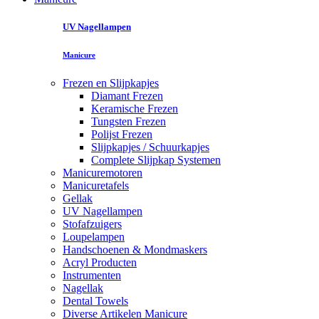
UV Nagellampen
Manicure
Frezen en Slijpkapjes
Diamant Frezen
Keramische Frezen
Tungsten Frezen
Polijst Frezen
Slijpkapjes / Schuurkapjes
Complete Slijpkap Systemen
Manicuremotoren
Manicuretafels
Gellak
UV Nagellampen
Stofafzuigers
Loupelampen
Handschoenen & Mondmaskers
Acryl Producten
Instrumenten
Nagellak
Dental Towels
Diverse Artikelen Manicure