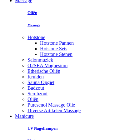
Massage
Oliën
Massage
Hotstone
Hotstone Pannen
Hotstone Sets
Hotstone Stenen
Salonmuziek
O2SEA Magnesium
Etherische Oliën
Kruiden
Sauna Opgiet
Badzout
Scrubzout
Oliën
Puresenol Massage Olie
Diverse Artikelen Massage
Manicure
UV Nagellampen