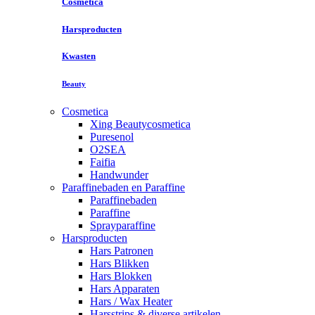
Cosmetica
Harsproducten
Kwasten
Beauty
Cosmetica
Xing Beautycosmetica
Puresenol
O2SEA
Faifia
Handwunder
Paraffinebaden en Paraffine
Paraffinebaden
Paraffine
Sprayparaffine
Harsproducten
Hars Patronen
Hars Blikken
Hars Blokken
Hars Apparaten
Hars / Wax Heater
Harsstrips & diverse artikelen