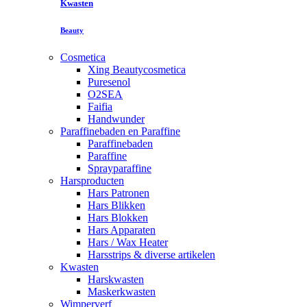
Kwasten
Beauty
Cosmetica
Xing Beautycosmetica
Puresenol
O2SEA
Faifia
Handwunder
Paraffinebaden en Paraffine
Paraffinebaden
Paraffine
Sprayparaffine
Harsproducten
Hars Patronen
Hars Blikken
Hars Blokken
Hars Apparaten
Hars / Wax Heater
Harsstrips & diverse artikelen
Kwasten
Harskwasten
Maskerkwasten
Wimperverf