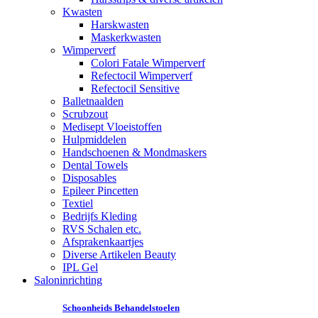
Kwasten
Harskwasten
Maskerkwasten
Wimperverf
Colori Fatale Wimperverf
Refectocil Wimperverf
Refectocil Sensitive
Balletnaalden
Scrubzout
Medisept Vloeistoffen
Hulpmiddelen
Handschoenen & Mondmaskers
Dental Towels
Disposables
Epileer Pincetten
Textiel
Bedrijfs Kleding
RVS Schalen etc.
Afsprakenkaartjes
Diverse Artikelen Beauty
IPL Gel
Saloninrichting
Schoonheids Behandelstoelen