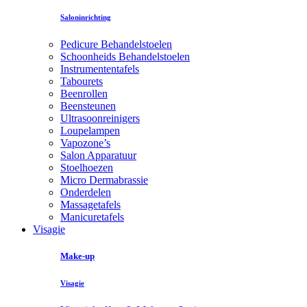
Saloninrichting
Pedicure Behandelstoelen
Schoonheids Behandelstoelen
Instrumententafels
Tabourets
Beenrollen
Beensteunen
Ultrasoonreinigers
Loupelampen
Vapozone’s
Salon Apparatuur
Stoelhoezen
Micro Dermabrassie
Onderdelen
Massagetafels
Manicuretafels
Visagie
Make-up
Visagie