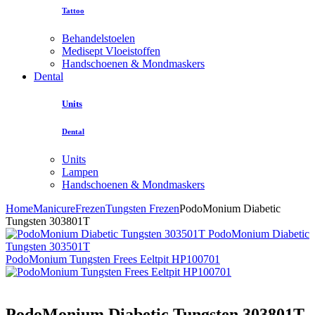
Tattoo
Behandelstoelen
Medisept Vloeistoffen
Handschoenen & Mondmaskers
Dental
Units
Dental
Units
Lampen
Handschoenen & Mondmaskers
Home
Manicure
Frezen
Tungsten Frezen
PodoMonium Diabetic
Tungsten 303801T
PodoMonium Diabetic
Tungsten 303501T
PodoMonium Tungsten Frees Eeltpit HP100701
PodoMonium Diabetic Tungsten 303801T