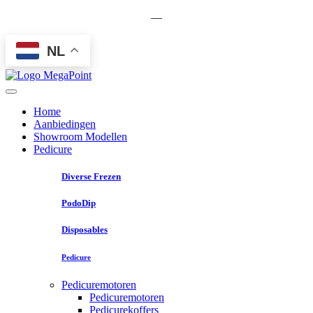
—
NL
Home
Aanbiedingen
Showroom Modellen
Pedicure
Diverse Frezen
PodoDip
Disposables
Pedicure
Pedicuremotoren
Pedicuremotoren
Pedicurekoffers