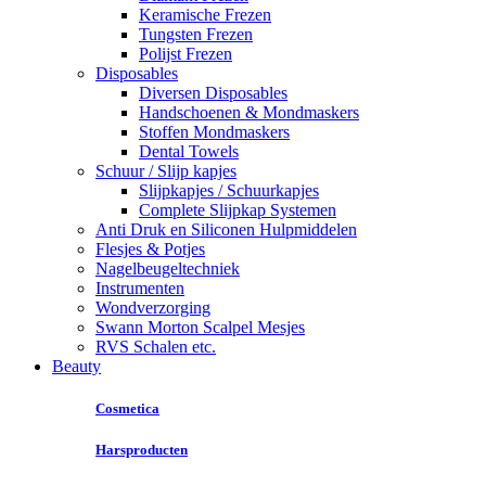
Keramische Frezen
Tungsten Frezen
Polijst Frezen
Disposables
Diversen Disposables
Handschoenen & Mondmaskers
Stoffen Mondmaskers
Dental Towels
Schuur / Slijp kapjes
Slijpkapjes / Schuurkapjes
Complete Slijpkap Systemen
Anti Druk en Siliconen Hulpmiddelen
Flesjes & Potjes
Nagelbeugeltechniek
Instrumenten
Wondverzorging
Swann Morton Scalpel Mesjes
RVS Schalen etc.
Beauty
Cosmetica
Harsproducten