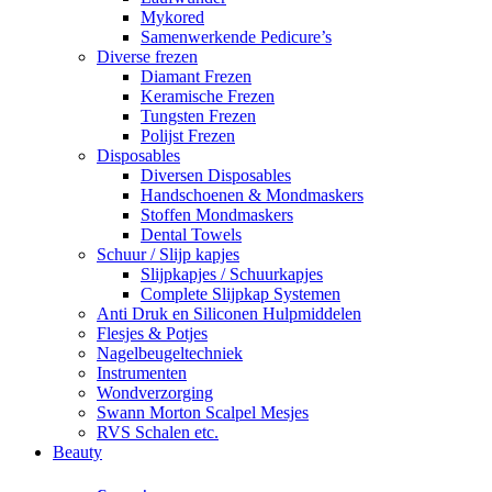
Mykored
Samenwerkende Pedicure’s
Diverse frezen
Diamant Frezen
Keramische Frezen
Tungsten Frezen
Polijst Frezen
Disposables
Diversen Disposables
Handschoenen & Mondmaskers
Stoffen Mondmaskers
Dental Towels
Schuur / Slijp kapjes
Slijpkapjes / Schuurkapjes
Complete Slijpkap Systemen
Anti Druk en Siliconen Hulpmiddelen
Flesjes & Potjes
Nagelbeugeltechniek
Instrumenten
Wondverzorging
Swann Morton Scalpel Mesjes
RVS Schalen etc.
Beauty