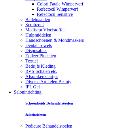
Colori Fatale Wimperverf
Refectocil Wimperverf
Refectocil Sensitive
Balletnaalden
Scrubzout
Medisept Vloeistoffen
Hulpmiddelen
Handschoenen & Mondmaskers
Dental Towels
Disposables
Epileer Pincetten
Textiel
Bedrijfs Kleding
RVS Schalen etc.
Afsprakenkaartjes
Diverse Artikelen Beauty
IPL Gel
Saloninrichting
Schoonheids Behandelstoelen
Saloninrichting
Pedicure Behandelstoelen