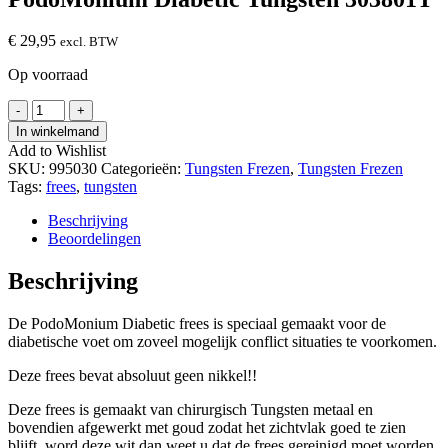
€
29,95
excl. BTW
Op voorraad
PodoMonium
-
+
Diabetic
In winkelmand
Tungsten
Add to Wishlist
303801T
SKU:
995030
Categorieën:
Tungsten Frezen
,
Tungsten Frezen
hoeveelheid
Tags:
frees
,
tungsten
Beschrijving
Beoordelingen
Beschrijving
De PodoMonium Diabetic frees is speciaal gemaakt voor de
diabetische voet om zoveel mogelijk conflict situaties te voorkomen.
Deze frees bevat absoluut geen nikkel!!
Deze frees is gemaakt van chirurgisch Tungsten metaal en
bovendien afgewerkt met goud zodat het zichtvlak goed te zien
blijft, word deze wit dan weet u dat de frees gereinigd moet worden