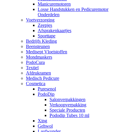
Manicuremotoren
Losse Handstukken en Pedicuremotor
Onderdelen
Voetverzorging
Zeepjes
Afsprakenkaartjes
Sporttape
Bedrijfs Kleding
Beensteunen
Medisept Vloeistoffen
Mondmaskers
PodoCura
Textiel
Afdrukramen
Medisch Pedicure
Cosmetica
Puresenol
PodoDip
Salonverpakkingen
Verkoopverpakking
Speciale Producten
Pododip Tubes 10 ml
Xing
Gehwol
Laufwunder