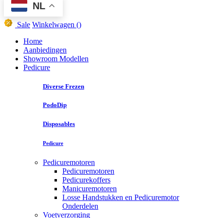
NL
Sale
Winkelwagen
()
Home
Aanbiedingen
Showroom Modellen
Pedicure
Diverse Frezen
PodoDip
Disposables
Pedicure
Pedicuremotoren
Pedicuremotoren
Pedicurekoffers
Manicuremotoren
Losse Handstukken en Pedicuremotor
Onderdelen
Voetverzorging