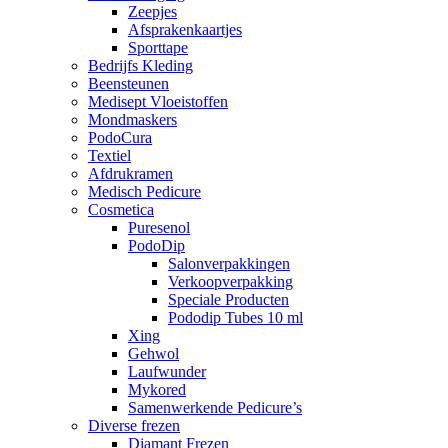
Zeepjes
Afsprakenkaartjes
Sporttape
Bedrijfs Kleding
Beensteunen
Medisept Vloeistoffen
Mondmaskers
PodoCura
Textiel
Afdrukramen
Medisch Pedicure
Cosmetica
Puresenol
PodoDip
Salonverpakkingen
Verkoopverpakking
Speciale Producten
Pododip Tubes 10 ml
Xing
Gehwol
Laufwunder
Mykored
Samenwerkende Pedicure’s
Diverse frezen
Diamant Frezen