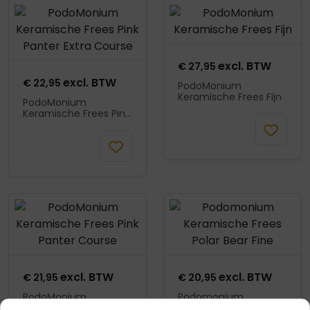
Product openen
Product openen
excl. BTW
€
27,95
excl. BTW
€
22,95
PodoMonium
Keramische Frees Fijn
PodoMonium
Keramische Frees Pink
Mail wanneer
Panter Extra Course
In
beschikbaar
winkelmand
Product openen
Product openen
excl. BTW
excl. BTW
€
21,95
€
20,95
PodoMonium
Podomonium
Keramische Frees Pink
Keramische Frees