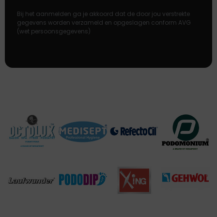
Bij het aanmelden ga je akkoord dat de door jou verstrekte
gegevens worden verzameld en opgeslagen conform AVG
(wet persoonsgegevens)