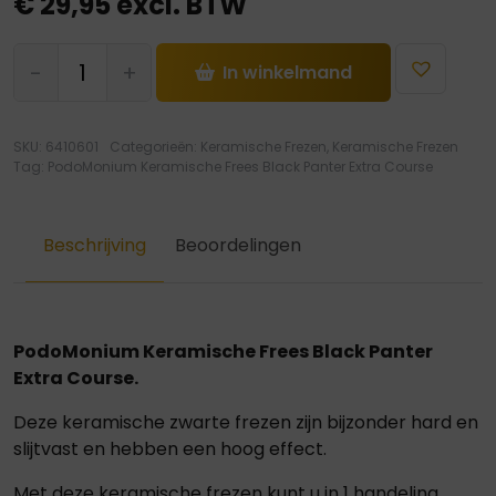
€
29,95
excl. BTW
PodoMonium
-
+
In winkelmand
Keramische
Frees
Black
SKU:
6410601
Categorieën:
Keramische Frezen
,
Keramische Frezen
Panter
Tag:
PodoMonium Keramische Frees Black Panter Extra Course
Extra
Course
hoeveelheid
Beschrijving
Beoordelingen
PodoMonium Keramische Frees Black Panter
Extra Course.
Deze keramische zwarte frezen zijn bijzonder hard en
slijtvast en hebben een hoog effect.
Met deze keramische frezen kunt u in 1 handeling