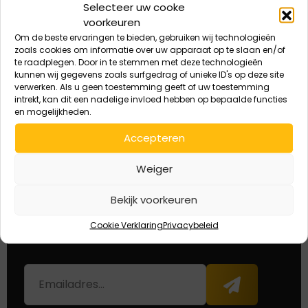
Selecteer uw cooke
Panter Course
Polar Bear Fine
voorkeuren
In
In
Om de beste ervaringen te bieden, gebruiken wij technologieën
winkelmand
winkelmand
zoals cookies om informatie over uw apparaat op te slaan en/of
te raadplegen. Door in te stemmen met deze technologieën
kunnen wij gegevens zoals surfgedrag of unieke ID's op deze site
verwerken. Als u geen toestemming geeft of uw toestemming
intrekt, kan dit een nadelige invloed hebben op bepaalde functies
en mogelijkheden.
Accepteren
5% korting eenmalig
eerste aankoop
Weiger
Deze korting is eenmalig geldig bij de eerste
Bekijk voorkeuren
aankoop.
Cookie Verklaring
Privacybeleid
E-
Aanmelden
mailadres