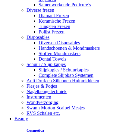
Samenwerkende Pedicure’s
Diverse frezen
Diamant Frezen
Keramische Frezen
Tungsten Frezen
Polijst Frezen
Disposables
Diversen Disposables
Handschoenen & Mondmaskers
Stoffen Mondmaskers
Dental Towels
Schuur / Slijp kapjes
Slijpkapjes / Schuurkapjes
Complete Slijpkap Systemen
Anti Druk en Siliconen Hulpmiddelen
Flesjes & Potjes
Nagelbeugeltechniek
Instrumenten
Wondverzorging
Swann Morton Scalpel Mesjes
RVS Schalen etc.
Beauty
Cosmetica