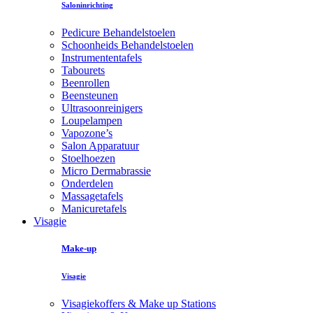
Saloninrichting
Pedicure Behandelstoelen
Schoonheids Behandelstoelen
Instrumententafels
Tabourets
Beenrollen
Beensteunen
Ultrasoonreinigers
Loupelampen
Vapozone’s
Salon Apparatuur
Stoelhoezen
Micro Dermabrassie
Onderdelen
Massagetafels
Manicuretafels
Visagie
Make-up
Visagie
Visagiekoffers & Make up Stations