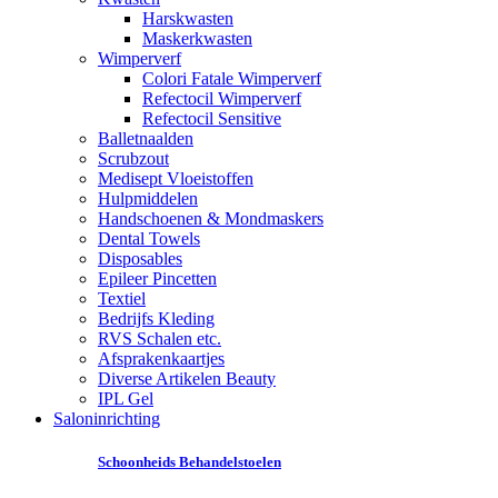
Harskwasten
Maskerkwasten
Wimperverf
Colori Fatale Wimperverf
Refectocil Wimperverf
Refectocil Sensitive
Balletnaalden
Scrubzout
Medisept Vloeistoffen
Hulpmiddelen
Handschoenen & Mondmaskers
Dental Towels
Disposables
Epileer Pincetten
Textiel
Bedrijfs Kleding
RVS Schalen etc.
Afsprakenkaartjes
Diverse Artikelen Beauty
IPL Gel
Saloninrichting
Schoonheids Behandelstoelen