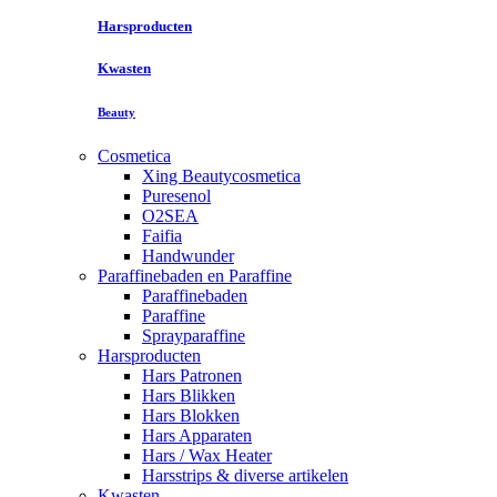
Harsproducten
Kwasten
Beauty
Cosmetica
Xing Beautycosmetica
Puresenol
O2SEA
Faifia
Handwunder
Paraffinebaden en Paraffine
Paraffinebaden
Paraffine
Sprayparaffine
Harsproducten
Hars Patronen
Hars Blikken
Hars Blokken
Hars Apparaten
Hars / Wax Heater
Harsstrips & diverse artikelen
Kwasten