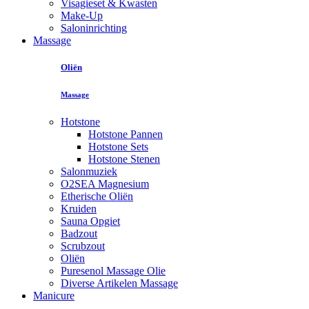
Visagieset & Kwasten
Make-Up
Saloninrichting
Massage
Oliën
Massage
Hotstone
Hotstone Pannen
Hotstone Sets
Hotstone Stenen
Salonmuziek
O2SEA Magnesium
Etherische Oliën
Kruiden
Sauna Opgiet
Badzout
Scrubzout
Oliën
Puresenol Massage Olie
Diverse Artikelen Massage
Manicure