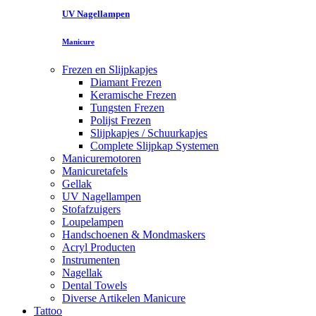
UV Nagellampen
Manicure
Frezen en Slijpkapjes
Diamant Frezen
Keramische Frezen
Tungsten Frezen
Polijst Frezen
Slijpkapjes / Schuurkapjes
Complete Slijpkap Systemen
Manicuremotoren
Manicuretafels
Gellak
UV Nagellampen
Stofafzuigers
Loupelampen
Handschoenen & Mondmaskers
Acryl Producten
Instrumenten
Nagellak
Dental Towels
Diverse Artikelen Manicure
Tattoo