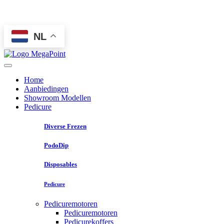
NL
Home
Aanbiedingen
Showroom Modellen
Pedicure
Diverse Frezen
PodoDip
Disposables
Pedicure
Pedicuremotoren
Pedicuremotoren
Pedicurekoffers