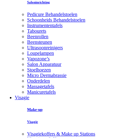
Saloninrichting
Pedicure Behandelstoelen
Schoonheids Behandelstoelen
Instrumententafels
Tabourets
Beenrollen
Beensteunen
Ultrasoonreinigers
Loupelampen
Vapozone’s
Salon Apparatuur
Stoelhoezen
Micro Dermabrassie
Onderdelen
Massagetafels
Manicuretafels
Visagie
Make-up
Visagie
Visagiekoffers & Make up Stations