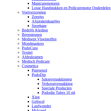
Manicuremotoren
Losse Handstukken en Pedicuremotor Onderdelen
Voetverzorging
Zeepjes
Afsprakenkaartjes
Sporttape
Bedrijfs Kleding
Beensteunen
Medisept Vloeistoffen
Mondmaskers
PodoCura
Textiel
Afdrukramen
Medisch Pedicure
Cosmetica
Puresenol
PodoDip
Salonverpakkingen
Verkoopverpakking
Speciale Producten
Pododip Tubes 10 ml
Xing
Gehwol
Laufwunder
Mykored