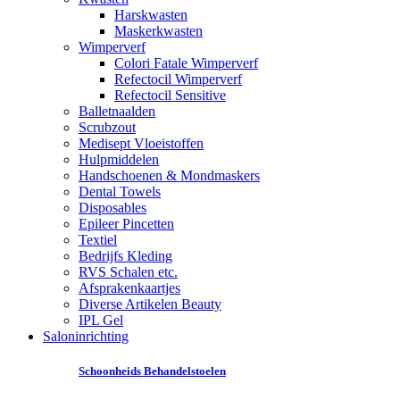
Harskwasten
Maskerkwasten
Wimperverf
Colori Fatale Wimperverf
Refectocil Wimperverf
Refectocil Sensitive
Balletnaalden
Scrubzout
Medisept Vloeistoffen
Hulpmiddelen
Handschoenen & Mondmaskers
Dental Towels
Disposables
Epileer Pincetten
Textiel
Bedrijfs Kleding
RVS Schalen etc.
Afsprakenkaartjes
Diverse Artikelen Beauty
IPL Gel
Saloninrichting
Schoonheids Behandelstoelen