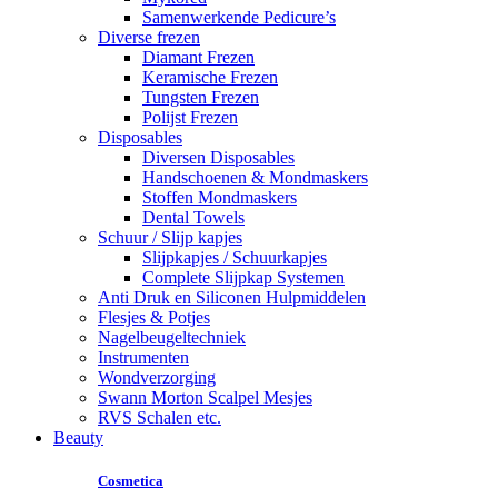
Samenwerkende Pedicure’s
Diverse frezen
Diamant Frezen
Keramische Frezen
Tungsten Frezen
Polijst Frezen
Disposables
Diversen Disposables
Handschoenen & Mondmaskers
Stoffen Mondmaskers
Dental Towels
Schuur / Slijp kapjes
Slijpkapjes / Schuurkapjes
Complete Slijpkap Systemen
Anti Druk en Siliconen Hulpmiddelen
Flesjes & Potjes
Nagelbeugeltechniek
Instrumenten
Wondverzorging
Swann Morton Scalpel Mesjes
RVS Schalen etc.
Beauty
Cosmetica