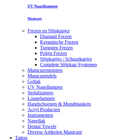
UV Nagellampen
Manicure
Frezen en Slijpkapjes
Diamant Frezen
Keramische Frezen
Tungsten Frezen
Polijst Frezen
Slijpkapjes / Schuurkapjes
Complete Slijpkap Systemen
Manicuremotoren
Manicuretafels
Gellak
UV Nagellampen
Stofafzuigers
Loupelampen
Handschoenen & Mondmaskers
Acryl Producten
Instrumenten
Nagellak
Dental Towels
Diverse Artikelen Manicure
Tattoo