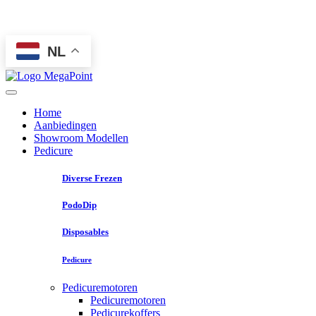
NL
Home
Aanbiedingen
Showroom Modellen
Pedicure
Diverse Frezen
PodoDip
Disposables
Pedicure
Pedicuremotoren
Pedicuremotoren
Pedicurekoffers