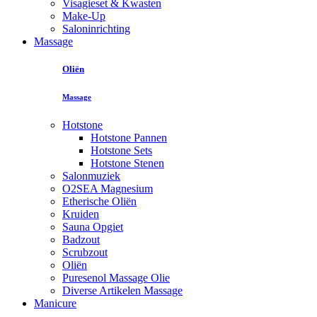
Visagieset & Kwasten
Make-Up
Saloninrichting
Massage
Oliën
Massage
Hotstone
Hotstone Pannen
Hotstone Sets
Hotstone Stenen
Salonmuziek
O2SEA Magnesium
Etherische Oliën
Kruiden
Sauna Opgiet
Badzout
Scrubzout
Oliën
Puresenol Massage Olie
Diverse Artikelen Massage
Manicure