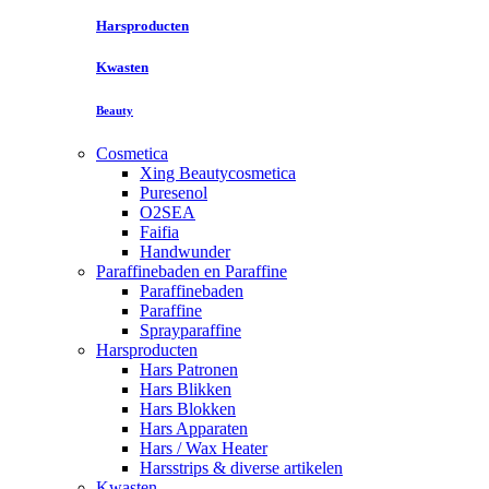
Harsproducten
Kwasten
Beauty
Cosmetica
Xing Beautycosmetica
Puresenol
O2SEA
Faifia
Handwunder
Paraffinebaden en Paraffine
Paraffinebaden
Paraffine
Sprayparaffine
Harsproducten
Hars Patronen
Hars Blikken
Hars Blokken
Hars Apparaten
Hars / Wax Heater
Harsstrips & diverse artikelen
Kwasten