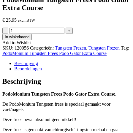
Extra Course
€
25,95
excl. BTW
PodoMonium
-
+
Tungsten
In winkelmand
Frees
Add to Wishlist
Podo
SKU:
120056
Categorieën:
Tungsten Frezen
,
Tungsten Frezen
Tag:
Gator
PodoMonium Tungsten Frees Podo Gator Extra Course
Extra
Course
Beschrijving
hoeveelheid
Beoordelingen
Beschrijving
PodoMonium Tungsten Frees Podo Gator Extra Course.
De PodoMonium Tungsten frees is speciaal gemaakt voor
voet/nagels.
Deze frees bevat absoluut geen nikkel!!
Deze frees is gemaakt van chirurgisch Tungsten metaal en gaat