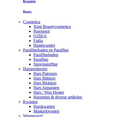
Kwasten
Beauty
Cosmetica
Xing Beautycosmetica
Puresenol
O2SEA
Faifia
Handwunder
Paraffinebaden en Paraffine
Paraffinebaden
Paraffine
Sprayparaffine
Harsproducten
Hars Patronen
Hars Blikken
Hars Blokken
Hars Apparaten
Hars / Wax Heater
Harsstrips & diverse artikelen
Kwasten
Harskwasten
Maskerkwasten
Wimperverf