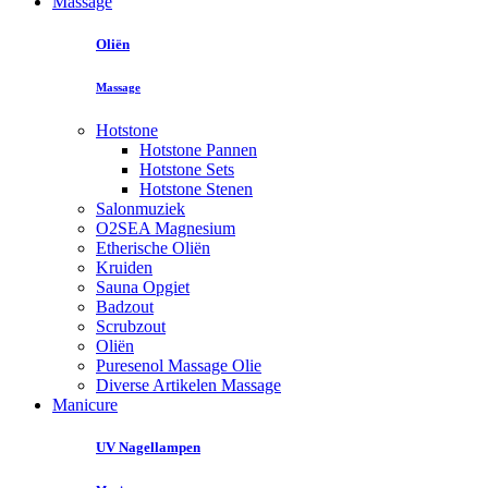
Massage
Oliën
Massage
Hotstone
Hotstone Pannen
Hotstone Sets
Hotstone Stenen
Salonmuziek
O2SEA Magnesium
Etherische Oliën
Kruiden
Sauna Opgiet
Badzout
Scrubzout
Oliën
Puresenol Massage Olie
Diverse Artikelen Massage
Manicure
UV Nagellampen