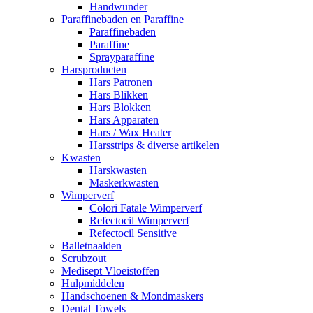
Handwunder
Paraffinebaden en Paraffine
Paraffinebaden
Paraffine
Sprayparaffine
Harsproducten
Hars Patronen
Hars Blikken
Hars Blokken
Hars Apparaten
Hars / Wax Heater
Harsstrips & diverse artikelen
Kwasten
Harskwasten
Maskerkwasten
Wimperverf
Colori Fatale Wimperverf
Refectocil Wimperverf
Refectocil Sensitive
Balletnaalden
Scrubzout
Medisept Vloeistoffen
Hulpmiddelen
Handschoenen & Mondmaskers
Dental Towels