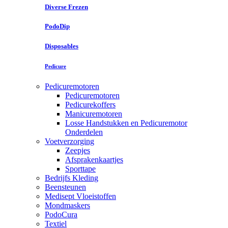
Diverse Frezen
PodoDip
Disposables
Pedicure
Pedicuremotoren
Pedicuremotoren
Pedicurekoffers
Manicuremotoren
Losse Handstukken en Pedicuremotor
Onderdelen
Voetverzorging
Zeepjes
Afsprakenkaartjes
Sporttape
Bedrijfs Kleding
Beensteunen
Medisept Vloeistoffen
Mondmaskers
PodoCura
Textiel