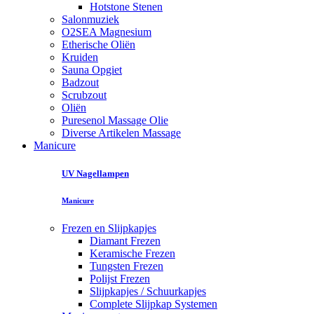
Hotstone Stenen
Salonmuziek
O2SEA Magnesium
Etherische Oliën
Kruiden
Sauna Opgiet
Badzout
Scrubzout
Oliën
Puresenol Massage Olie
Diverse Artikelen Massage
Manicure
UV Nagellampen
Manicure
Frezen en Slijpkapjes
Diamant Frezen
Keramische Frezen
Tungsten Frezen
Polijst Frezen
Slijpkapjes / Schuurkapjes
Complete Slijpkap Systemen