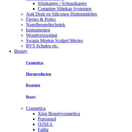
Slijpkapjes / Schuurkapjes
Complete Slijpkap Systemen
Anti Druk en Siliconen Hulpmiddelen
Flesjes & Potjes
Nagelbeugeltechniek
Instrumenten
Wondverzorging
Swann Morton Scalpel Mesjes
RVS Schalen etc.
Beauty
Cosmetica
Harsproducten
Kwasten
Beauty
Cosmetica
Xing Beautycosmetica
Puresenol
O2SEA
Faifia