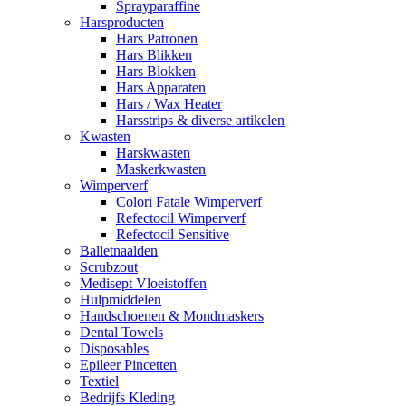
Sprayparaffine
Harsproducten
Hars Patronen
Hars Blikken
Hars Blokken
Hars Apparaten
Hars / Wax Heater
Harsstrips & diverse artikelen
Kwasten
Harskwasten
Maskerkwasten
Wimperverf
Colori Fatale Wimperverf
Refectocil Wimperverf
Refectocil Sensitive
Balletnaalden
Scrubzout
Medisept Vloeistoffen
Hulpmiddelen
Handschoenen & Mondmaskers
Dental Towels
Disposables
Epileer Pincetten
Textiel
Bedrijfs Kleding