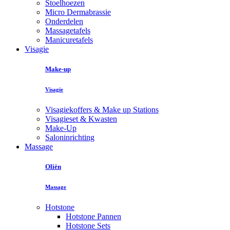
Stoelhoezen
Micro Dermabrassie
Onderdelen
Massagetafels
Manicuretafels
Visagie
Make-up
Visagie
Visagiekoffers & Make up Stations
Visagieset & Kwasten
Make-Up
Saloninrichting
Massage
Oliën
Massage
Hotstone
Hotstone Pannen
Hotstone Sets