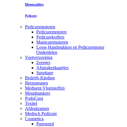
Disposables
Pedicure
Pedicuremotoren
Pedicuremotoren
Pedicurekoffers
Manicuremotoren
Losse Handstukken en Pedicuremotor
Onderdelen
Voetverzorging
Zeepjes
Afsprakenkaartjes
Sporttape
Bedrijfs Kleding
Beensteunen
Medisept Vloeistoffen
Mondmaskers
PodoCura
Textiel
Afdrukramen
Medisch Pedicure
Cosmetica
Puresenol