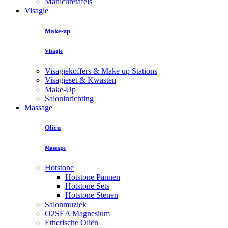
Manicuretafels
Visagie
Make-up
Visagie
Visagiekoffers & Make up Stations
Visagieset & Kwasten
Make-Up
Saloninrichting
Massage
Oliën
Massage
Hotstone
Hotstone Pannen
Hotstone Sets
Hotstone Stenen
Salonmuziek
O2SEA Magnesium
Etherische Oliën