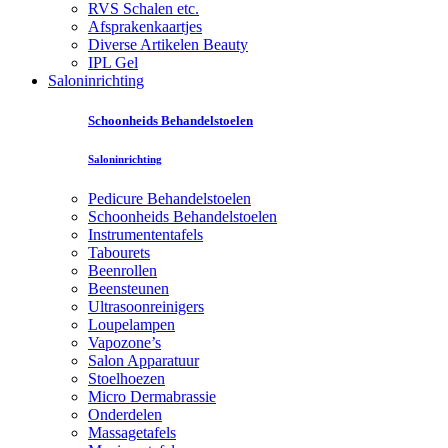
RVS Schalen etc.
Afsprakenkaartjes
Diverse Artikelen Beauty
IPL Gel
Saloninrichting
Schoonheids Behandelstoelen
Saloninrichting
Pedicure Behandelstoelen
Schoonheids Behandelstoelen
Instrumententafels
Tabourets
Beenrollen
Beensteunen
Ultrasoonreinigers
Loupelampen
Vapozone’s
Salon Apparatuur
Stoelhoezen
Micro Dermabrassie
Onderdelen
Massagetafels