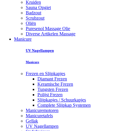
Kruiden
Sauna Opgiet
Badzout
Scrubzout
Oliën
Puresenol Massage Olie
Diverse Artikelen Massage
Manicure
UV Nagellampen
Manicure
Frezen en Slijpkapjes
Diamant Frezen
Keramische Frezen
Tungsten Frezen
Polijst Frezen
Slijpkapjes / Schuurkapjes
Complete Slijpkap Systemen
Manicuremotoren
Manicuretafels
Gellak
UV Nagellampen