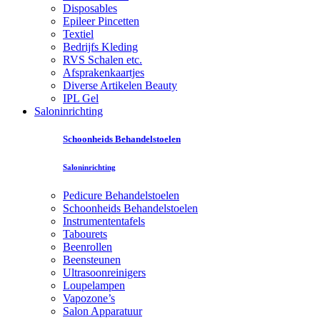
Disposables
Epileer Pincetten
Textiel
Bedrijfs Kleding
RVS Schalen etc.
Afsprakenkaartjes
Diverse Artikelen Beauty
IPL Gel
Saloninrichting
Schoonheids Behandelstoelen
Saloninrichting
Pedicure Behandelstoelen
Schoonheids Behandelstoelen
Instrumententafels
Tabourets
Beenrollen
Beensteunen
Ultrasoonreinigers
Loupelampen
Vapozone’s
Salon Apparatuur