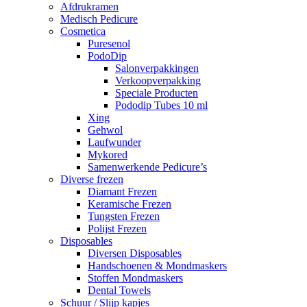
Afdrukramen
Medisch Pedicure
Cosmetica
Puresenol
PodoDip
Salonverpakkingen
Verkoopverpakking
Speciale Producten
Pododip Tubes 10 ml
Xing
Gehwol
Laufwunder
Mykored
Samenwerkende Pedicure’s
Diverse frezen
Diamant Frezen
Keramische Frezen
Tungsten Frezen
Polijst Frezen
Disposables
Diversen Disposables
Handschoenen & Mondmaskers
Stoffen Mondmaskers
Dental Towels
Schuur / Slijp kapjes