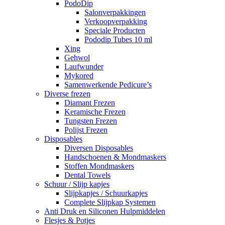
PodoDip
Salonverpakkingen
Verkoopverpakking
Speciale Producten
Pododip Tubes 10 ml
Xing
Gehwol
Laufwunder
Mykored
Samenwerkende Pedicure’s
Diverse frezen
Diamant Frezen
Keramische Frezen
Tungsten Frezen
Polijst Frezen
Disposables
Diversen Disposables
Handschoenen & Mondmaskers
Stoffen Mondmaskers
Dental Towels
Schuur / Slijp kapjes
Slijpkapjes / Schuurkapjes
Complete Slijpkap Systemen
Anti Druk en Siliconen Hulpmiddelen
Flesjes & Potjes