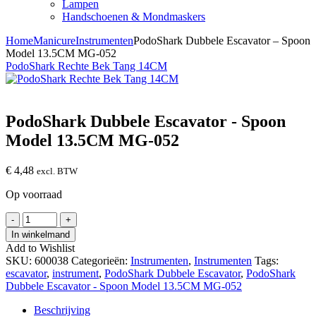
Lampen
Handschoenen & Mondmaskers
Home
Manicure
Instrumenten
PodoShark Dubbele Escavator – Spoon
Model 13.5CM MG-052
PodoShark Rechte Bek Tang 14CM
PodoShark Dubbele Escavator - Spoon
Model 13.5CM MG-052
€
4,48
excl. BTW
Op voorraad
PodoShark
-
+
Dubbele
In winkelmand
Escavator
Add to Wishlist
-
SKU:
600038
Categorieën:
Instrumenten
,
Instrumenten
Tags:
Spoon
escavator
,
instrument
,
PodoShark Dubbele Escavator
,
PodoShark
Model
Dubbele Escavator - Spoon Model 13.5CM MG-052
13.5CM
MG-
Beschrijving