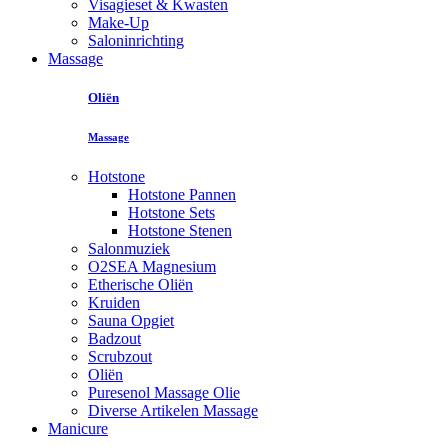
Visagieset & Kwasten
Make-Up
Saloninrichting
Massage
Oliën
Massage
Hotstone
Hotstone Pannen
Hotstone Sets
Hotstone Stenen
Salonmuziek
O2SEA Magnesium
Etherische Oliën
Kruiden
Sauna Opgiet
Badzout
Scrubzout
Oliën
Puresenol Massage Olie
Diverse Artikelen Massage
Manicure