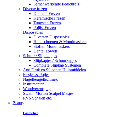
Samenwerkende Pedicure’s
Diverse frezen
Diamant Frezen
Keramische Frezen
Tungsten Frezen
Polijst Frezen
Disposables
Diversen Disposables
Handschoenen & Mondmaskers
Stoffen Mondmaskers
Dental Towels
Schuur / Slijp kapjes
Slijpkapjes / Schuurkapjes
Complete Slijpkap Systemen
Anti Druk en Siliconen Hulpmiddelen
Flesjes & Potjes
Nagelbeugeltechniek
Instrumenten
Wondverzorging
Swann Morton Scalpel Mesjes
RVS Schalen etc.
Beauty
Cosmetica