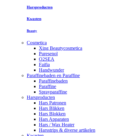
Harsproducten
Kwasten
Beauty
Cosmetica
Xing Beautycosmetica
Puresenol
O2SEA
Faifia
Handwunder
Paraffinebaden en Paraffine
Paraffinebaden
Paraffine
Sprayparaffine
Harsproducten
Hars Patronen
Hars Blikken
Hars Blokken
Hars Apparaten
Hars / Wax Heater
Harsstrips & diverse artikelen
Kwasten