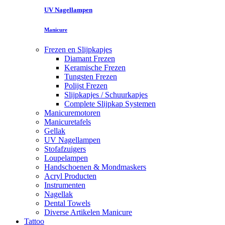
UV Nagellampen
Manicure
Frezen en Slijpkapjes
Diamant Frezen
Keramische Frezen
Tungsten Frezen
Polijst Frezen
Slijpkapjes / Schuurkapjes
Complete Slijpkap Systemen
Manicuremotoren
Manicuretafels
Gellak
UV Nagellampen
Stofafzuigers
Loupelampen
Handschoenen & Mondmaskers
Acryl Producten
Instrumenten
Nagellak
Dental Towels
Diverse Artikelen Manicure
Tattoo