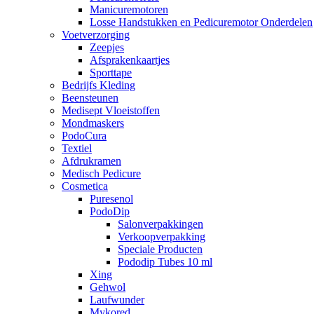
Manicuremotoren
Losse Handstukken en Pedicuremotor Onderdelen
Voetverzorging
Zeepjes
Afsprakenkaartjes
Sporttape
Bedrijfs Kleding
Beensteunen
Medisept Vloeistoffen
Mondmaskers
PodoCura
Textiel
Afdrukramen
Medisch Pedicure
Cosmetica
Puresenol
PodoDip
Salonverpakkingen
Verkoopverpakking
Speciale Producten
Pododip Tubes 10 ml
Xing
Gehwol
Laufwunder
Mykored