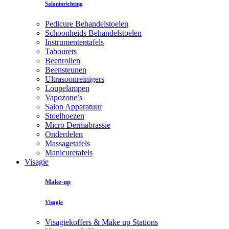
Saloninrichting
Pedicure Behandelstoelen
Schoonheids Behandelstoelen
Instrumententafels
Tabourets
Beenrollen
Beensteunen
Ultrasoonreinigers
Loupelampen
Vapozone’s
Salon Apparatuur
Stoelhoezen
Micro Dermabrassie
Onderdelen
Massagetafels
Manicuretafels
Visagie
Make-up
Visagie
Visagiekoffers & Make up Stations