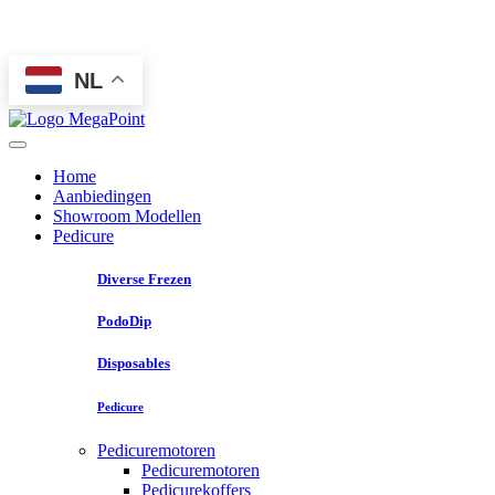
NL
Home
Aanbiedingen
Showroom Modellen
Pedicure
Diverse Frezen
PodoDip
Disposables
Pedicure
Pedicuremotoren
Pedicuremotoren
Pedicurekoffers