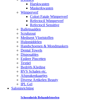
Harskwasten
Maskerkwasten
Wimperverf
Colori Fatale Wimperverf
Refectocil Wimperverf
Refectocil Sensitive
Balletnaalden
Scrubzout
Medisept Vloeistoffen
Hulpmiddelen
Handschoenen & Mondmaskers
Dental Towels
Disposables
Epileer Pincetten
Textiel
Bedrijfs Kleding
RVS Schalen etc.
Afsprakenkaartjes
Diverse Artikelen Beauty
IPL Gel
Saloninrichting
Schoonheids Behandelstoelen