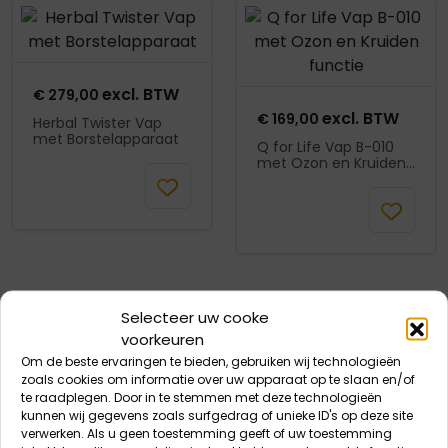
Product openen
Product openen
excl. BTW
€
279,00
excl. BTW
€
169,00
Herbal Twister Vap
met Borstelapparaat
Q for Life Vap B-010
met Ozon en Kruiden
In
functie
winkelmand
Mail wanneer
beschikbaar
Selecteer uw cooke
voorkeuren
Om de beste ervaringen te bieden, gebruiken wij technologieën
5% korting eenmalig
zoals cookies om informatie over uw apparaat op te slaan en/of
te raadplegen. Door in te stemmen met deze technologieën
eerste aankoop
kunnen wij gegevens zoals surfgedrag of unieke ID's op deze site
verwerken. Als u geen toestemming geeft of uw toestemming