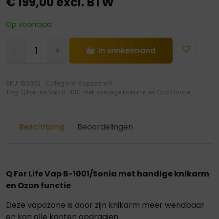
€
199,00
excl. BTW
Op voorraad
Q
-
+
In winkelmand
For
Life
Vap
SKU:
130052
Categorie:
Vapozone's
B-
Tag:
Q For Life Vap B-1001 met handige knikarm en Ozon funtie
1001
met
handige
Beschrijving
Beoordelingen
knikarm
en
Ozon
functie
Q For Life Vap B-1001/Sonia met handige knikarm
hoeveelheid
en Ozon functie
Deze vapozone is door zijn knikarm meer wendbaar
en kan alle kanten opdraaien.