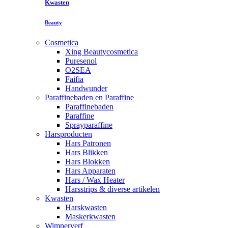
Kwasten
Beauty
Cosmetica
Xing Beautycosmetica
Puresenol
O2SEA
Faifia
Handwunder
Paraffinebaden en Paraffine
Paraffinebaden
Paraffine
Sprayparaffine
Harsproducten
Hars Patronen
Hars Blikken
Hars Blokken
Hars Apparaten
Hars / Wax Heater
Harsstrips & diverse artikelen
Kwasten
Harskwasten
Maskerkwasten
Wimperverf