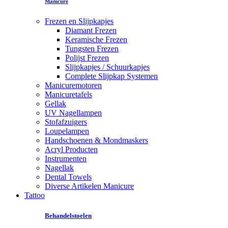
Manicure
Frezen en Slijpkapjes
Diamant Frezen
Keramische Frezen
Tungsten Frezen
Polijst Frezen
Slijpkapjes / Schuurkapjes
Complete Slijpkap Systemen
Manicuremotoren
Manicuretafels
Gellak
UV Nagellampen
Stofafzuigers
Loupelampen
Handschoenen & Mondmaskers
Acryl Producten
Instrumenten
Nagellak
Dental Towels
Diverse Artikelen Manicure
Tattoo
Behandelstoelen