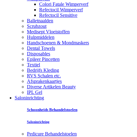
Colori Fatale Wimperverf
Refectocil Wimperverf
Refectocil Sensitive
Balletnaalden
Scrubzout
Medisept Vloeistoffen
Hulpmiddelen
Handschoenen & Mondmaskers
Dental Towels
Disposables
Epileer Pincetten
Textiel
Bedrijfs Kleding
RVS Schalen etc.
Afsprakenkaartjes
Diverse Artikelen Beauty
IPL Gel
Saloninrichting
Schoonheids Behandelstoelen
Saloninrichting
Pedicure Behandelstoelen