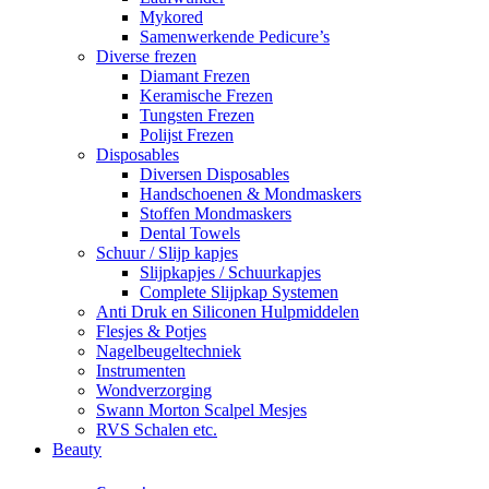
Mykored
Samenwerkende Pedicure’s
Diverse frezen
Diamant Frezen
Keramische Frezen
Tungsten Frezen
Polijst Frezen
Disposables
Diversen Disposables
Handschoenen & Mondmaskers
Stoffen Mondmaskers
Dental Towels
Schuur / Slijp kapjes
Slijpkapjes / Schuurkapjes
Complete Slijpkap Systemen
Anti Druk en Siliconen Hulpmiddelen
Flesjes & Potjes
Nagelbeugeltechniek
Instrumenten
Wondverzorging
Swann Morton Scalpel Mesjes
RVS Schalen etc.
Beauty