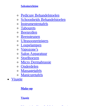
Saloninrichting
Pedicure Behandelstoelen
Schoonheids Behandelstoelen
Instrumententafels
Tabourets
Beenrollen
Beensteunen
Ultrasoonreinigers
Loupelampen
Vapozone’s
Salon Apparatuur
Stoelhoezen
Micro Dermabrassie
Onderdelen
Massagetafels
Manicuretafels
Visagie
Make-up
Visagie