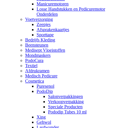
Manicuremotoren
Losse Handstukken en Pedicuremotor
Onderdelen
Voetverzorging
Zeepjes
Afsprakenkaartjes
Sporttape
Bedrijfs Kleding
Beensteunen
Medisept Vloeistoffen
Mondmaskers
PodoCura
Textiel
Afdrukramen
Medisch Pedicure
Cosmetica
Puresenol
PodoDip
Salonverpakkingen
Verkoopverpakking
Speciale Producten
Pododip Tubes 10 ml
Xing
Gehwol
Laufwunder