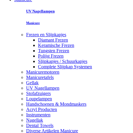
UV Nagellampen
Manicure
Frezen en Slijpkapjes
Diamant Frezen
Keramische Frezen
Tungsten Frezen
Polijst Frezen
Slijpkapjes / Schuurkapjes
Complete Slijpkap Systemen
Manicuremotoren
Manicuretafels
Gellak
UV Nagellampen
Stofafzuigers
Loupelampen
Handschoenen & Mondmaskers
Acryl Producten
Instrumenten
Nagellak
Dental Towels
Diverse Artikelen Manicure