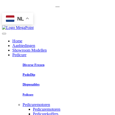
—
NL
Home
Aanbiedingen
Showroom Modellen
Pedicure
Diverse Frezen
PodoDip
Disposables
Pedicure
Pedicuremotoren
Pedicuremotoren
Pedicurekoffers