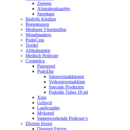
Zeepjes
Afsprakenkaartjes
Sporttape
Bedrijfs Kleding
Beensteunen
Medisept Vloeistoffen
Mondmaskers
PodoCura
Textiel
Afdrukramen
Medisch Pedicure
Cosmetica
Puresenol
PodoDip
Salonverpakkingen
Verkoopverpakking
Speciale Producten
Pododip Tubes 10 ml
Xing
Gehwol
Laufwunder
Mykored
Samenwerkende Pedicure’s
Diverse frezen
Diamant Frezen