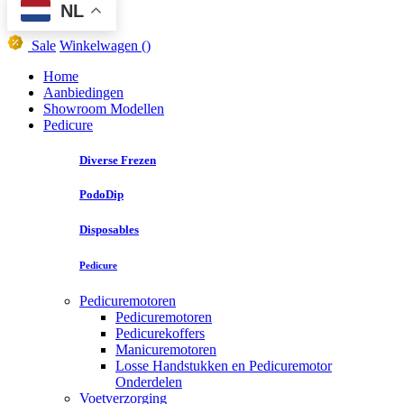
NL
Sale
Winkelwagen
()
Home
Aanbiedingen
Showroom Modellen
Pedicure
Diverse Frezen
PodoDip
Disposables
Pedicure
Pedicuremotoren
Pedicuremotoren
Pedicurekoffers
Manicuremotoren
Losse Handstukken en Pedicuremotor
Onderdelen
Voetverzorging