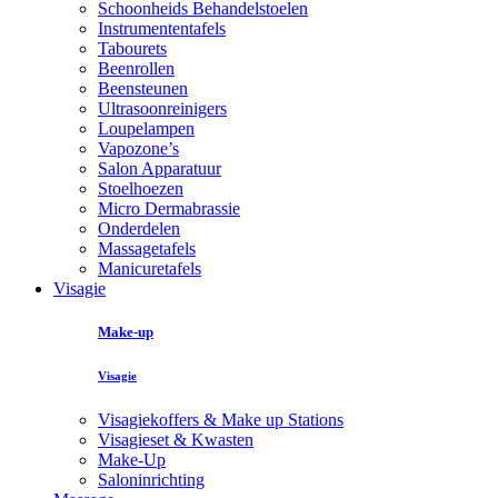
Schoonheids Behandelstoelen
Instrumententafels
Tabourets
Beenrollen
Beensteunen
Ultrasoonreinigers
Loupelampen
Vapozone’s
Salon Apparatuur
Stoelhoezen
Micro Dermabrassie
Onderdelen
Massagetafels
Manicuretafels
Visagie
Make-up
Visagie
Visagiekoffers & Make up Stations
Visagieset & Kwasten
Make-Up
Saloninrichting