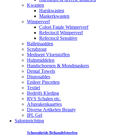
Kwasten
Harskwasten
Maskerkwasten
Wimperverf
Colori Fatale Wimperverf
Refectocil Wimperverf
Refectocil Sensitive
Balletnaalden
Scrubzout
Medisept Vloeistoffen
Hulpmiddelen
Handschoenen & Mondmaskers
Dental Towels
Disposables
Epileer Pincetten
Textiel
Bedrijfs Kleding
RVS Schalen etc.
Afsprakenkaartjes
Diverse Artikelen Beauty
IPL Gel
Saloninrichting
Schoonheids Behandelstoelen