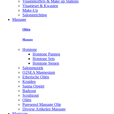
Visagiekoffers & Make up Stations
Visagieset & Kwasten
Make-Up
Saloninrichting
Massage
Oliën
Massage
Hotstone
Hotstone Pannen
Hotstone Sets
Hotstone Stenen
Salonmuziek
O2SEA Magnesium
Etherische Oliën
Kruiden
Sauna Opgiet
Badzout
Scrubzout
Oliën
Puresenol Massage Olie
Diverse Artikelen Massage
Manicure