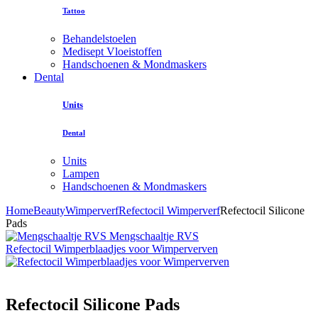
Tattoo
Behandelstoelen
Medisept Vloeistoffen
Handschoenen & Mondmaskers
Dental
Units
Dental
Units
Lampen
Handschoenen & Mondmaskers
Home
Beauty
Wimperverf
Refectocil Wimperverf
Refectocil Silicone
Pads
Mengschaaltje RVS
Refectocil Wimperblaadjes voor Wimperverven
Refectocil Silicone Pads