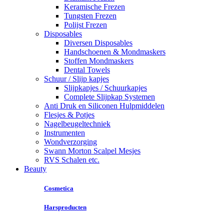
Keramische Frezen
Tungsten Frezen
Polijst Frezen
Disposables
Diversen Disposables
Handschoenen & Mondmaskers
Stoffen Mondmaskers
Dental Towels
Schuur / Slijp kapjes
Slijpkapjes / Schuurkapjes
Complete Slijpkap Systemen
Anti Druk en Siliconen Hulpmiddelen
Flesjes & Potjes
Nagelbeugeltechniek
Instrumenten
Wondverzorging
Swann Morton Scalpel Mesjes
RVS Schalen etc.
Beauty
Cosmetica
Harsproducten