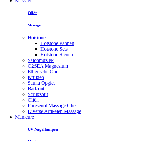
Massage
Oliën
Massage
Hotstone
Hotstone Pannen
Hotstone Sets
Hotstone Stenen
Salonmuziek
O2SEA Magnesium
Etherische Oliën
Kruiden
Sauna Opgiet
Badzout
Scrubzout
Oliën
Puresenol Massage Olie
Diverse Artikelen Massage
Manicure
UV Nagellampen