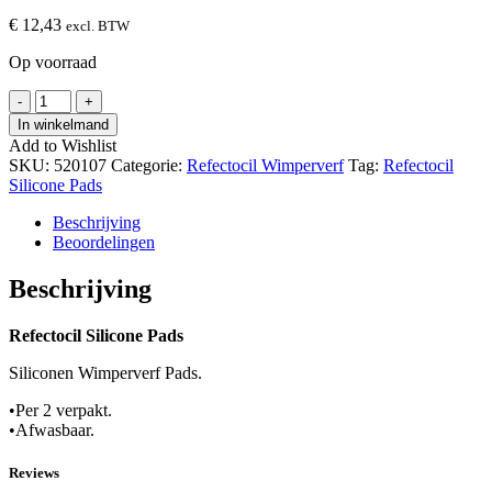
€
12,43
excl. BTW
Op voorraad
Refectocil
-
+
Silicone
In winkelmand
Pads
Add to Wishlist
hoeveelheid
SKU:
520107
Categorie:
Refectocil Wimperverf
Tag:
Refectocil
Silicone Pads
Beschrijving
Beoordelingen
Beschrijving
Refectocil Silicone Pads
Siliconen Wimperverf Pads.
•Per 2 verpakt.
•Afwasbaar.
Reviews