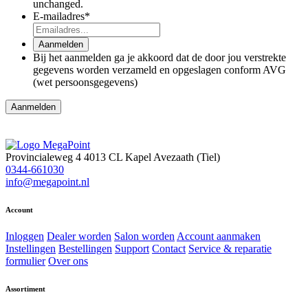
unchanged.
E-mailadres
*
Aanmelden
Bij het aanmelden ga je akkoord dat de door jou verstrekte
gegevens worden verzameld en opgeslagen conform AVG
(wet persoonsgegevens)
Aanmelden
Provincialeweg 4
4013 CL Kapel Avezaath (Tiel)
0344-661030
info@megapoint.nl
Account
Inloggen
Dealer worden
Salon worden
Account aanmaken
Instellingen
Bestellingen
Support
Contact
Service & reparatie
formulier
Over ons
Assortiment