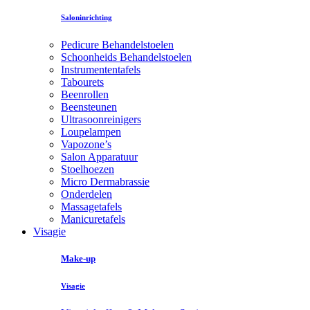
Saloninrichting
Pedicure Behandelstoelen
Schoonheids Behandelstoelen
Instrumententafels
Tabourets
Beenrollen
Beensteunen
Ultrasoonreinigers
Loupelampen
Vapozone’s
Salon Apparatuur
Stoelhoezen
Micro Dermabrassie
Onderdelen
Massagetafels
Manicuretafels
Visagie
Make-up
Visagie