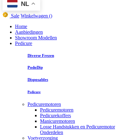
NL
Sale
Winkelwagen
()
Home
Aanbiedingen
Showroom Modellen
Pedicure
Diverse Frezen
PodoDip
Disposables
Pedicure
Pedicuremotoren
Pedicuremotoren
Pedicurekoffers
Manicuremotoren
Losse Handstukken en Pedicuremotor
Onderdelen
Voetverzorging