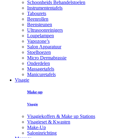
Schoonheids Behandelstoelen
Instrumententafels
Tabourets
Beenrollen
Beensteunen
Ultrasoonreinigers
Loupelampen
Vapozone’s
Salon Apparatuur
Stoelhoezen
Micro Dermabrassie
Onderdelen
Massagetafels
Manicuretafels
Visagie
Make-up
Visagie
Visagiekoffers & Make up Stations
Visagieset & Kwasten
Make-Up
Saloninrichting