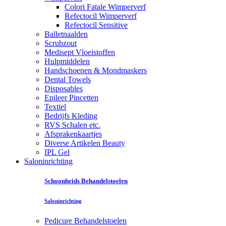
Colori Fatale Wimperverf
Refectocil Wimperverf
Refectocil Sensitive
Balletnaalden
Scrubzout
Medisept Vloeistoffen
Hulpmiddelen
Handschoenen & Mondmaskers
Dental Towels
Disposables
Epileer Pincetten
Textiel
Bedrijfs Kleding
RVS Schalen etc.
Afsprakenkaartjes
Diverse Artikelen Beauty
IPL Gel
Saloninrichting
Schoonheids Behandelstoelen
Saloninrichting
Pedicure Behandelstoelen