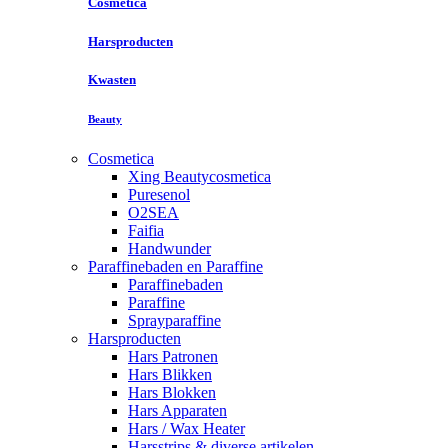
Cosmetica
Harsproducten
Kwasten
Beauty
Cosmetica
Xing Beautycosmetica
Puresenol
O2SEA
Faifia
Handwunder
Paraffinebaden en Paraffine
Paraffinebaden
Paraffine
Sprayparaffine
Harsproducten
Hars Patronen
Hars Blikken
Hars Blokken
Hars Apparaten
Hars / Wax Heater
Harsstrips & diverse artikelen