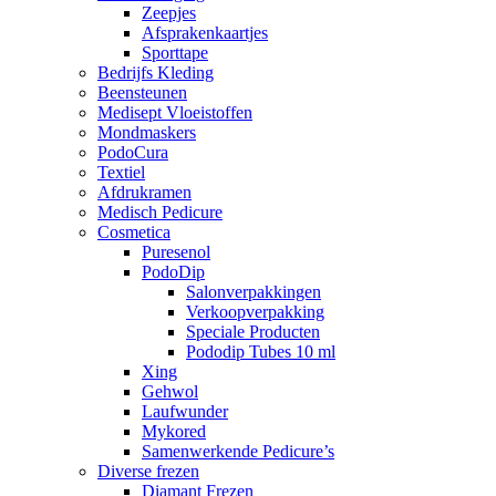
Zeepjes
Afsprakenkaartjes
Sporttape
Bedrijfs Kleding
Beensteunen
Medisept Vloeistoffen
Mondmaskers
PodoCura
Textiel
Afdrukramen
Medisch Pedicure
Cosmetica
Puresenol
PodoDip
Salonverpakkingen
Verkoopverpakking
Speciale Producten
Pododip Tubes 10 ml
Xing
Gehwol
Laufwunder
Mykored
Samenwerkende Pedicure’s
Diverse frezen
Diamant Frezen