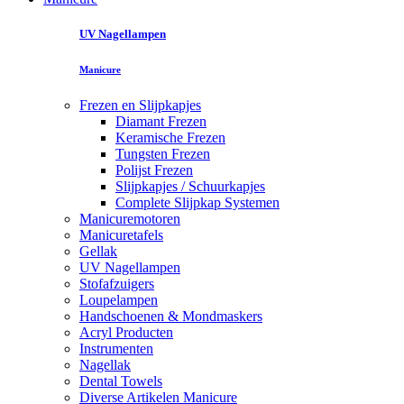
UV Nagellampen
Manicure
Frezen en Slijpkapjes
Diamant Frezen
Keramische Frezen
Tungsten Frezen
Polijst Frezen
Slijpkapjes / Schuurkapjes
Complete Slijpkap Systemen
Manicuremotoren
Manicuretafels
Gellak
UV Nagellampen
Stofafzuigers
Loupelampen
Handschoenen & Mondmaskers
Acryl Producten
Instrumenten
Nagellak
Dental Towels
Diverse Artikelen Manicure