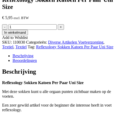
Size
€
5,95
excl. BTW
Reflexology
-
+
Sokken
In winkelmand
Katoen
Add to Wishlist
Per
SKU:
110030
Categorieën:
Diverse Artikelen Voetverzorging
,
Paar
Textiel
,
Textiel
Tag:
Reflexology Sokken Katoen Per Paar Uni Size
Uni
Size
Beschrijving
hoeveelheid
Beoordelingen
Beschrijving
Reflexology Sokken Katoen Per Paar Uni Size
Met deze sokken kunt u alle orgaan punten zichtbaar maken op de
voeten.
Een zeer gewild artikel voor de beginner die interesse heeft in voet
reflexology.