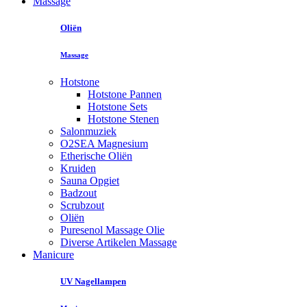
Massage
Oliën
Massage
Hotstone
Hotstone Pannen
Hotstone Sets
Hotstone Stenen
Salonmuziek
O2SEA Magnesium
Etherische Oliën
Kruiden
Sauna Opgiet
Badzout
Scrubzout
Oliën
Puresenol Massage Olie
Diverse Artikelen Massage
Manicure
UV Nagellampen