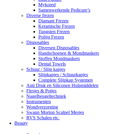
Mykored
Samenwerkende Pedicure’s
Diverse frezen
Diamant Frezen
Keramische Frezen
Tungsten Frezen
Polijst Frezen
Disposables
Diversen Disposables
Handschoenen & Mondmaskers
Stoffen Mondmaskers
Dental Towels
Schuur / Slijp kapjes
Slijpkapjes / Schuurkapjes
Complete Slijpkap Systemen
Anti Druk en Siliconen Hulpmiddelen
Flesjes & Potjes
Nagelbeugeltechniek
Instrumenten
Wondverzorging
Swann Morton Scalpel Mesjes
RVS Schalen etc.
Beauty