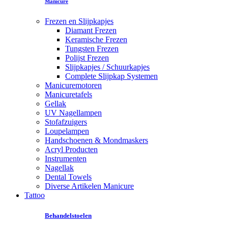
Manicure
Frezen en Slijpkapjes
Diamant Frezen
Keramische Frezen
Tungsten Frezen
Polijst Frezen
Slijpkapjes / Schuurkapjes
Complete Slijpkap Systemen
Manicuremotoren
Manicuretafels
Gellak
UV Nagellampen
Stofafzuigers
Loupelampen
Handschoenen & Mondmaskers
Acryl Producten
Instrumenten
Nagellak
Dental Towels
Diverse Artikelen Manicure
Tattoo
Behandelstoelen