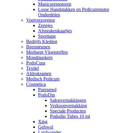
Manicuremotoren
Losse Handstukken en Pedicuremotor
Onderdelen
Voetverzorging
Zeepjes
Afsprakenkaartjes
Sporttape
Bedrijfs Kleding
Beensteunen
Medisept Vloeistoffen
Mondmaskers
PodoCura
Textiel
Afdrukramen
Medisch Pedicure
Cosmetica
Puresenol
PodoDip
Salonverpakkingen
Verkoopverpakking
Speciale Producten
Pododip Tubes 10 ml
Xing
Gehwol
Laufwunder