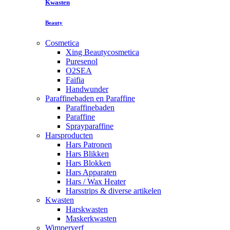
Kwasten
Beauty
Cosmetica
Xing Beautycosmetica
Puresenol
O2SEA
Faifia
Handwunder
Paraffinebaden en Paraffine
Paraffinebaden
Paraffine
Sprayparaffine
Harsproducten
Hars Patronen
Hars Blikken
Hars Blokken
Hars Apparaten
Hars / Wax Heater
Harsstrips & diverse artikelen
Kwasten
Harskwasten
Maskerkwasten
Wimperverf