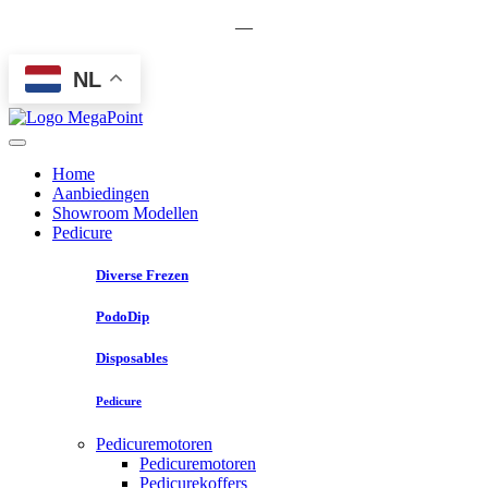
—
NL
Home
Aanbiedingen
Showroom Modellen
Pedicure
Diverse Frezen
PodoDip
Disposables
Pedicure
Pedicuremotoren
Pedicuremotoren
Pedicurekoffers