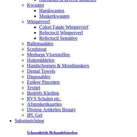
Kwasten
Harskwasten
Maskerkwasten
Wimperverf
Colori Fatale Wimperverf
Refectocil Wimperverf
Refectocil Sensitive
Balletnaalden
Scrubzout
Medisept Vloeistoffen
Hulpmiddelen
Handschoenen & Mondmaskers
Dental Towels
Disposables
Epileer Pincetten
Textiel
Bedrijfs Kleding
RVS Schalen etc.
Afsprakenkaartjes
Diverse Artikelen Beauty
IPL Gel
Saloninrichting
Schoonheids Behandelstoelen