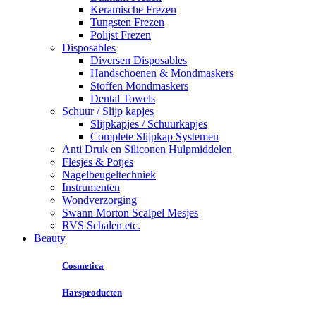
Keramische Frezen
Tungsten Frezen
Polijst Frezen
Disposables
Diversen Disposables
Handschoenen & Mondmaskers
Stoffen Mondmaskers
Dental Towels
Schuur / Slijp kapjes
Slijpkapjes / Schuurkapjes
Complete Slijpkap Systemen
Anti Druk en Siliconen Hulpmiddelen
Flesjes & Potjes
Nagelbeugeltechniek
Instrumenten
Wondverzorging
Swann Morton Scalpel Mesjes
RVS Schalen etc.
Beauty
Cosmetica
Harsproducten