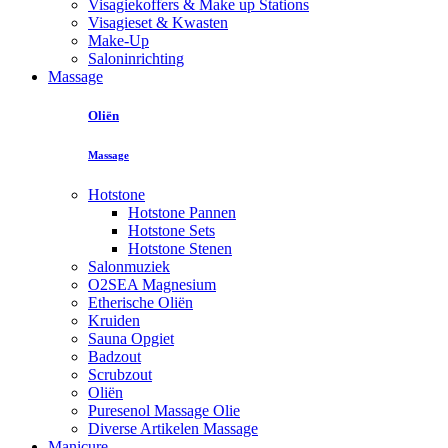
Visagiekoffers & Make up Stations
Visagieset & Kwasten
Make-Up
Saloninrichting
Massage
Oliën
Massage
Hotstone
Hotstone Pannen
Hotstone Sets
Hotstone Stenen
Salonmuziek
O2SEA Magnesium
Etherische Oliën
Kruiden
Sauna Opgiet
Badzout
Scrubzout
Oliën
Puresenol Massage Olie
Diverse Artikelen Massage
Manicure