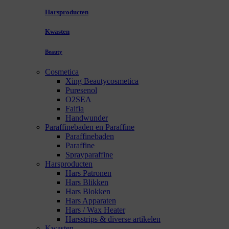
Harsproducten
Kwasten
Beauty
Cosmetica
Xing Beautycosmetica
Puresenol
O2SEA
Faifia
Handwunder
Paraffinebaden en Paraffine
Paraffinebaden
Paraffine
Sprayparaffine
Harsproducten
Hars Patronen
Hars Blikken
Hars Blokken
Hars Apparaten
Hars / Wax Heater
Harsstrips & diverse artikelen
Kwasten