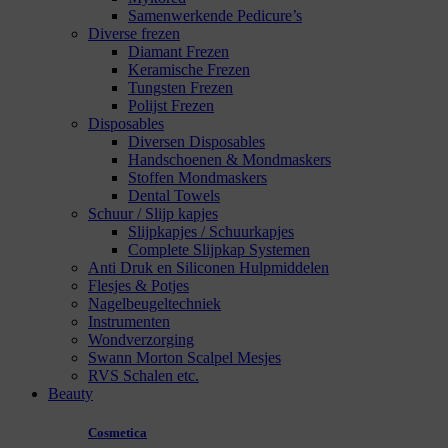
Samenwerkende Pedicure’s
Diverse frezen
Diamant Frezen
Keramische Frezen
Tungsten Frezen
Polijst Frezen
Disposables
Diversen Disposables
Handschoenen & Mondmaskers
Stoffen Mondmaskers
Dental Towels
Schuur / Slijp kapjes
Slijpkapjes / Schuurkapjes
Complete Slijpkap Systemen
Anti Druk en Siliconen Hulpmiddelen
Flesjes & Potjes
Nagelbeugeltechniek
Instrumenten
Wondverzorging
Swann Morton Scalpel Mesjes
RVS Schalen etc.
Beauty
Cosmetica