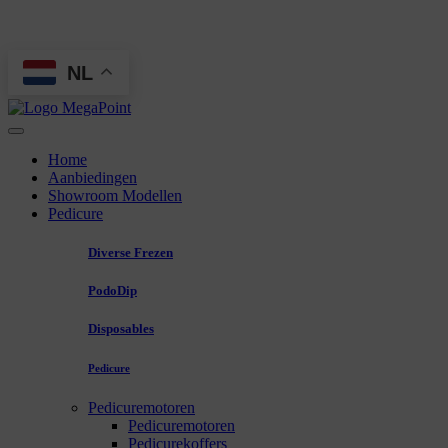
NL
Home
Aanbiedingen
Showroom Modellen
Pedicure
Diverse Frezen
PodoDip
Disposables
Pedicure
Pedicuremotoren
Pedicuremotoren
Pedicurekoffers