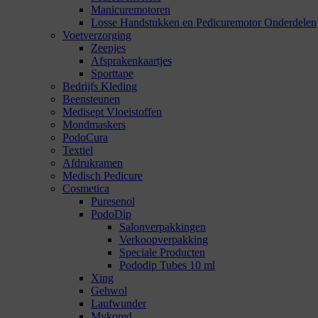
Manicuremotoren
Losse Handstukken en Pedicuremotor Onderdelen
Voetverzorging
Zeepjes
Afsprakenkaartjes
Sporttape
Bedrijfs Kleding
Beensteunen
Medisept Vloeistoffen
Mondmaskers
PodoCura
Textiel
Afdrukramen
Medisch Pedicure
Cosmetica
Puresenol
PodoDip
Salonverpakkingen
Verkoopverpakking
Speciale Producten
Pododip Tubes 10 ml
Xing
Gehwol
Laufwunder
Mykored