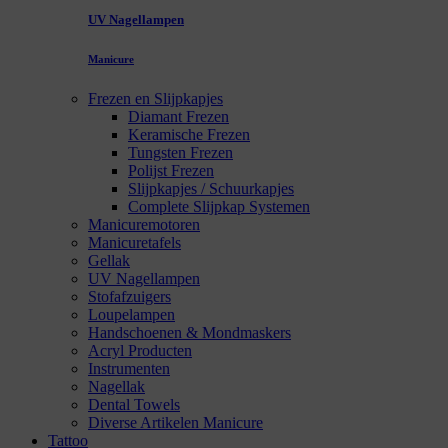
UV Nagellampen
Manicure
Frezen en Slijpkapjes
Diamant Frezen
Keramische Frezen
Tungsten Frezen
Polijst Frezen
Slijpkapjes / Schuurkapjes
Complete Slijpkap Systemen
Manicuremotoren
Manicuretafels
Gellak
UV Nagellampen
Stofafzuigers
Loupelampen
Handschoenen & Mondmaskers
Acryl Producten
Instrumenten
Nagellak
Dental Towels
Diverse Artikelen Manicure
Tattoo