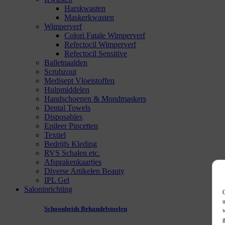
Harskwasten
Maskerkwasten
Wimperverf
Colori Fatale Wimperverf
Refectocil Wimperverf
Refectocil Sensitive
Balletnaalden
Scrubzout
Medisept Vloeistoffen
Hulpmiddelen
Handschoenen & Mondmaskers
Dental Towels
Disposables
Epileer Pincetten
Textiel
Bedrijfs Kleding
RVS Schalen etc.
Afsprakenkaartjes
Diverse Artikelen Beauty
IPL Gel
Saloninrichting
O
u
Schoonheids Behandelstoelen
w
g