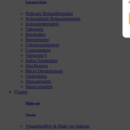
Saloninrichting
Pedicure Behandelstoelen
Schoonheids Behandelstoelen
Instrumententafels
Tabourets
Beenrollen
Beensteunen
Ultrasoonreinigers
Loupelampen
Vapozone’s
Salon Apparatuur
Stoelhoezen
Micro Dermabrassie
Onderdelen
Massagetafels
Manicuretafels
Visagie
Make-up
Visagie
Visagiekoffers & Make up Stations