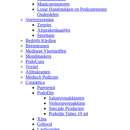
Manicuremotoren
Losse Handstukken en Pedicuremotor
Onderdelen
Voetverzorging
Zeepjes
Afsprakenkaartjes
Sporttape
Bedrijfs Kleding
Beensteunen
Medisept Vloeistoffen
Mondmaskers
PodoCura
Textiel
Afdrukramen
Medisch Pedicure
Cosmetica
Puresenol
PodoDip
Salonverpakkingen
Verkoopverpakking
Speciale Producten
Pododip Tubes 10 ml
Xing
Gehwol
Laufwunder