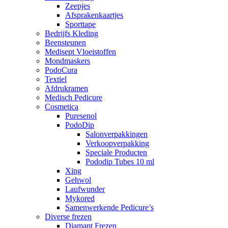
Zeepjes
Afsprakenkaartjes
Sporttape
Bedrijfs Kleding
Beensteunen
Medisept Vloeistoffen
Mondmaskers
PodoCura
Textiel
Afdrukramen
Medisch Pedicure
Cosmetica
Puresenol
PodoDip
Salonverpakkingen
Verkoopverpakking
Speciale Producten
Pododip Tubes 10 ml
Xing
Gehwol
Laufwunder
Mykored
Samenwerkende Pedicure’s
Diverse frezen
Diamant Frezen