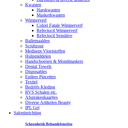
Kwasten
Harskwasten
Maskerkwasten
Wimperverf
Colori Fatale Wimperverf
Refectocil Wimperverf
Refectocil Sensitive
Balletnaalden
Scrubzout
Medisept Vloeistoffen
Hulpmiddelen
Handschoenen & Mondmaskers
Dental Towels
Disposables
Epileer Pincetten
Textiel
Bedrijfs Kleding
RVS Schalen etc.
Afsprakenkaartjes
Diverse Artikelen Beauty
IPL Gel
Saloninrichting
Schoonheids Behandelstoelen