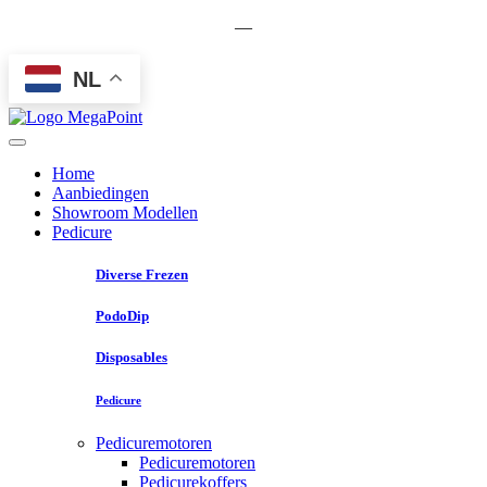
—
NL
Home
Aanbiedingen
Showroom Modellen
Pedicure
Diverse Frezen
PodoDip
Disposables
Pedicure
Pedicuremotoren
Pedicuremotoren
Pedicurekoffers