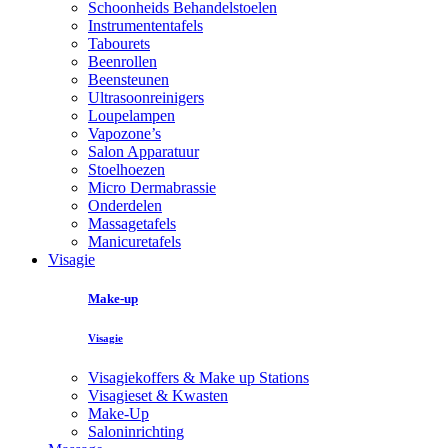
Schoonheids Behandelstoelen
Instrumententafels
Tabourets
Beenrollen
Beensteunen
Ultrasoonreinigers
Loupelampen
Vapozone’s
Salon Apparatuur
Stoelhoezen
Micro Dermabrassie
Onderdelen
Massagetafels
Manicuretafels
Visagie
Make-up
Visagie
Visagiekoffers & Make up Stations
Visagieset & Kwasten
Make-Up
Saloninrichting