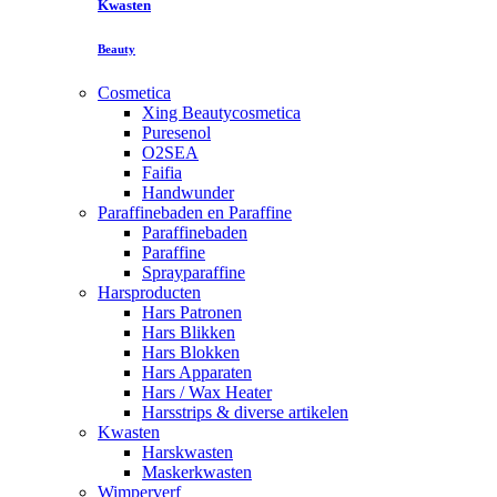
Kwasten
Beauty
Cosmetica
Xing Beautycosmetica
Puresenol
O2SEA
Faifia
Handwunder
Paraffinebaden en Paraffine
Paraffinebaden
Paraffine
Sprayparaffine
Harsproducten
Hars Patronen
Hars Blikken
Hars Blokken
Hars Apparaten
Hars / Wax Heater
Harsstrips & diverse artikelen
Kwasten
Harskwasten
Maskerkwasten
Wimperverf