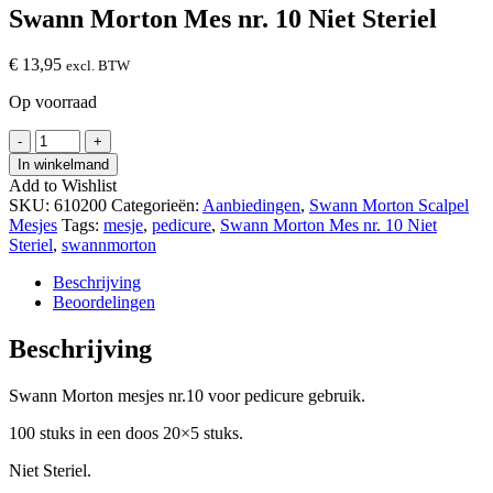
Swann Morton Mes nr. 10 Niet Steriel
€
13,95
excl. BTW
Op voorraad
Swann
-
+
Morton
In winkelmand
Mes
Add to Wishlist
nr.
SKU:
610200
Categorieën:
Aanbiedingen
,
Swann Morton Scalpel
10
Mesjes
Tags:
mesje
,
pedicure
,
Swann Morton Mes nr. 10 Niet
Niet
Steriel
,
swannmorton
Steriel
hoeveelheid
Beschrijving
Beoordelingen
Beschrijving
Swann Morton mesjes nr.10 voor pedicure gebruik.
100 stuks in een doos 20×5 stuks.
Niet Steriel.