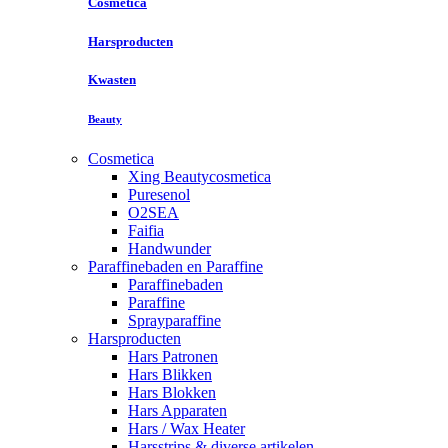
Cosmetica
Harsproducten
Kwasten
Beauty
Cosmetica
Xing Beautycosmetica
Puresenol
O2SEA
Faifia
Handwunder
Paraffinebaden en Paraffine
Paraffinebaden
Paraffine
Sprayparaffine
Harsproducten
Hars Patronen
Hars Blikken
Hars Blokken
Hars Apparaten
Hars / Wax Heater
Harsstrips & diverse artikelen