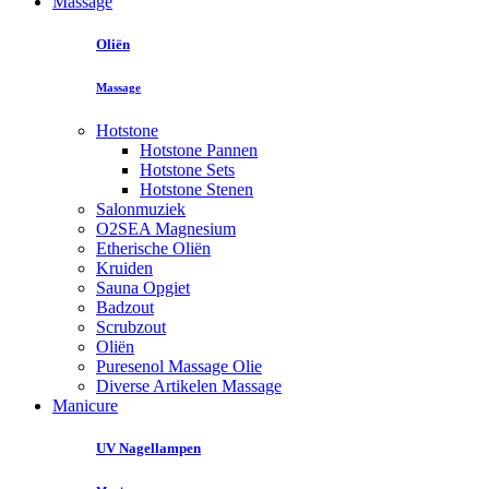
Massage
Oliën
Massage
Hotstone
Hotstone Pannen
Hotstone Sets
Hotstone Stenen
Salonmuziek
O2SEA Magnesium
Etherische Oliën
Kruiden
Sauna Opgiet
Badzout
Scrubzout
Oliën
Puresenol Massage Olie
Diverse Artikelen Massage
Manicure
UV Nagellampen