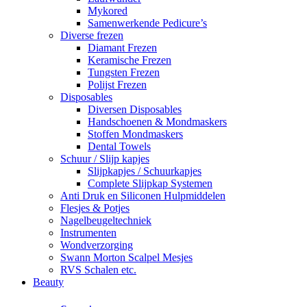
Mykored
Samenwerkende Pedicure’s
Diverse frezen
Diamant Frezen
Keramische Frezen
Tungsten Frezen
Polijst Frezen
Disposables
Diversen Disposables
Handschoenen & Mondmaskers
Stoffen Mondmaskers
Dental Towels
Schuur / Slijp kapjes
Slijpkapjes / Schuurkapjes
Complete Slijpkap Systemen
Anti Druk en Siliconen Hulpmiddelen
Flesjes & Potjes
Nagelbeugeltechniek
Instrumenten
Wondverzorging
Swann Morton Scalpel Mesjes
RVS Schalen etc.
Beauty