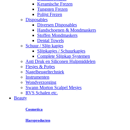
Keramische Frezen
Tungsten Frezen
Polijst Frezen
Disposables
Diversen Disposables
Handschoenen & Mondmaskers
Stoffen Mondmaskers
Dental Towels
Schuur / Slijp kapjes
Slijpkapjes / Schuurkapjes
Complete Slijpkap Systemen
Anti Druk en Siliconen Hulpmiddelen
Flesjes & Potjes
Nagelbeugeltechniek
Instrumenten
Wondverzorging
Swann Morton Scalpel Mesjes
RVS Schalen etc.
Beauty
Cosmetica
Harsproducten