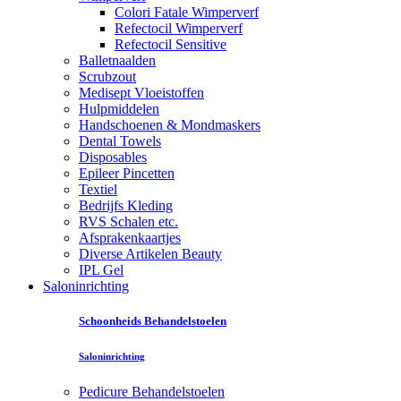
Colori Fatale Wimperverf
Refectocil Wimperverf
Refectocil Sensitive
Balletnaalden
Scrubzout
Medisept Vloeistoffen
Hulpmiddelen
Handschoenen & Mondmaskers
Dental Towels
Disposables
Epileer Pincetten
Textiel
Bedrijfs Kleding
RVS Schalen etc.
Afsprakenkaartjes
Diverse Artikelen Beauty
IPL Gel
Saloninrichting
Schoonheids Behandelstoelen
Saloninrichting
Pedicure Behandelstoelen