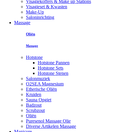
Visagiekoffers & Make up Stations
Visagieset & Kwasten
Make-Up
Saloninrichting
Massage
Oliën
Massage
Hotstone
Hotstone Pannen
Hotstone Sets
Hotstone Stenen
Salonmuziek
O2SEA Magnesium
Etherische Oliën
Kruiden
Sauna Opgiet
Badzout
Scrubzout
Oliën
Puresenol Massage Olie
Diverse Artikelen Massage
Manicure