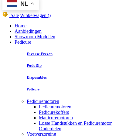
NL
Sale
Winkelwagen
()
Home
Aanbiedingen
Showroom Modellen
Pedicure
Diverse Frezen
PodoDip
Disposables
Pedicure
Pedicuremotoren
Pedicuremotoren
Pedicurekoffers
Manicuremotoren
Losse Handstukken en Pedicuremotor
Onderdelen
Voetverzorging