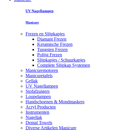
UV Nagellampen
Manicure
Frezen en Slijpkapjes
Diamant Frezen
Keramische Frezen
Tungsten Frezen
Polijst Frezen
Slijpkapjes / Schuurkapjes
Complete Slijpkap Systemen
Manicuremotoren
Manicuretafels
Gellak
UV Nagellampen
Stofafzuigers
Loupelampen
Handschoenen & Mondmaskers
Acryl Producten
Instrumenten
Nagellak
Dental Towels
Diverse Artikelen Manicure