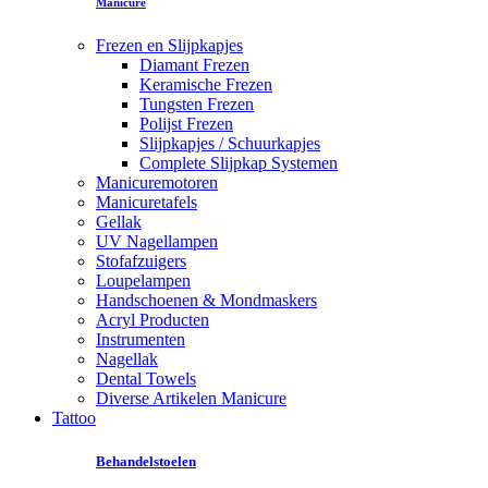
Manicure
Frezen en Slijpkapjes
Diamant Frezen
Keramische Frezen
Tungsten Frezen
Polijst Frezen
Slijpkapjes / Schuurkapjes
Complete Slijpkap Systemen
Manicuremotoren
Manicuretafels
Gellak
UV Nagellampen
Stofafzuigers
Loupelampen
Handschoenen & Mondmaskers
Acryl Producten
Instrumenten
Nagellak
Dental Towels
Diverse Artikelen Manicure
Tattoo
Behandelstoelen