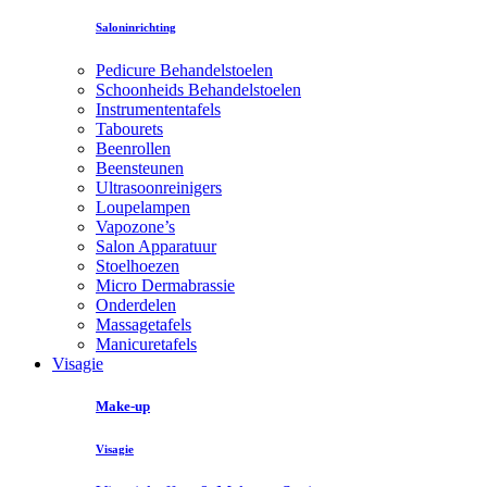
Saloninrichting
Pedicure Behandelstoelen
Schoonheids Behandelstoelen
Instrumententafels
Tabourets
Beenrollen
Beensteunen
Ultrasoonreinigers
Loupelampen
Vapozone’s
Salon Apparatuur
Stoelhoezen
Micro Dermabrassie
Onderdelen
Massagetafels
Manicuretafels
Visagie
Make-up
Visagie