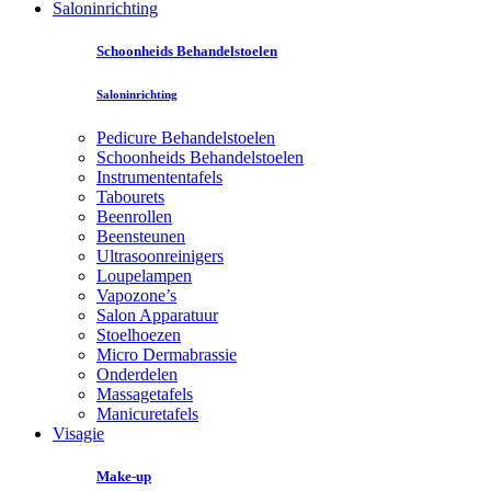
Saloninrichting
Schoonheids Behandelstoelen
Saloninrichting
Pedicure Behandelstoelen
Schoonheids Behandelstoelen
Instrumententafels
Tabourets
Beenrollen
Beensteunen
Ultrasoonreinigers
Loupelampen
Vapozone’s
Salon Apparatuur
Stoelhoezen
Micro Dermabrassie
Onderdelen
Massagetafels
Manicuretafels
Visagie
Make-up