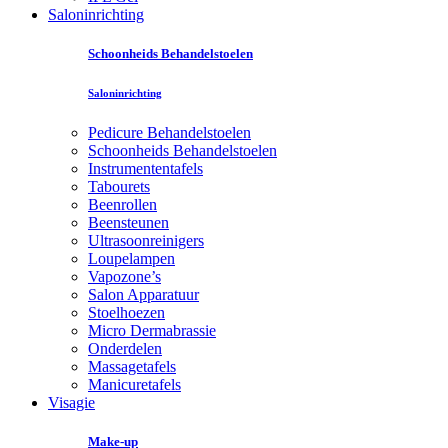
Saloninrichting
Schoonheids Behandelstoelen
Saloninrichting
Pedicure Behandelstoelen
Schoonheids Behandelstoelen
Instrumententafels
Tabourets
Beenrollen
Beensteunen
Ultrasoonreinigers
Loupelampen
Vapozone’s
Salon Apparatuur
Stoelhoezen
Micro Dermabrassie
Onderdelen
Massagetafels
Manicuretafels
Visagie
Make-up