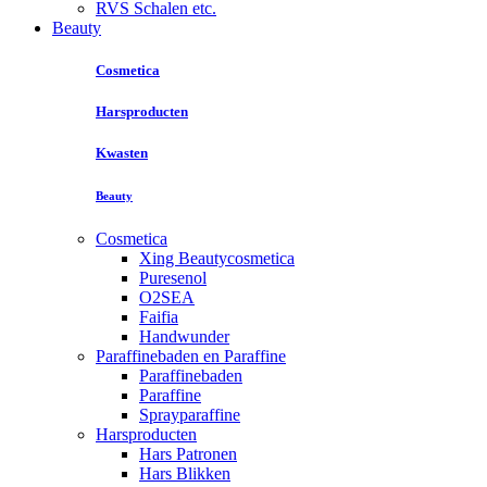
RVS Schalen etc.
Beauty
Cosmetica
Harsproducten
Kwasten
Beauty
Cosmetica
Xing Beautycosmetica
Puresenol
O2SEA
Faifia
Handwunder
Paraffinebaden en Paraffine
Paraffinebaden
Paraffine
Sprayparaffine
Harsproducten
Hars Patronen
Hars Blikken