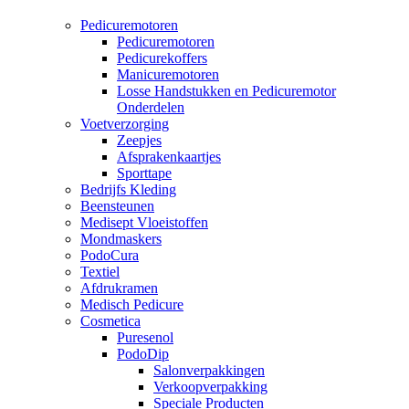
Pedicuremotoren
Pedicuremotoren
Pedicurekoffers
Manicuremotoren
Losse Handstukken en Pedicuremotor
Onderdelen
Voetverzorging
Zeepjes
Afsprakenkaartjes
Sporttape
Bedrijfs Kleding
Beensteunen
Medisept Vloeistoffen
Mondmaskers
PodoCura
Textiel
Afdrukramen
Medisch Pedicure
Cosmetica
Puresenol
PodoDip
Salonverpakkingen
Verkoopverpakking
Speciale Producten