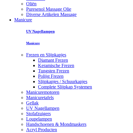
Oliën
Puresenol Massage Olie
Diverse Artikelen Massage
Manicure
UV Nagellampen
Manicure
Frezen en Slijpkapjes
Diamant Frezen
Keramische Frezen
Tungsten Frezen
Polijst Frezen
Slijpkapjes / Schuurkapjes
Complete Slijpkap Systemen
Manicuremotoren
Manicuretafels
Gellak
UV Nagellampen
Stofafzuigers
Loupelampen
Handschoenen & Mondmaskers
Acryl Producten