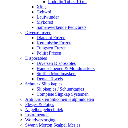
Pododip Tubes 10 ml
Xing
Gehwol
Laufwunder
Mykored
Samenwerkende Pedicure’s
Diverse frezen
Diamant Frezen
Keramische Frezen
Tungsten Frezen
Polijst Frezen
Disposables
Diversen Disposables
Handschoenen & Mondmaskers
Stoffen Mondmaskers
Dental Towels
Schuur / Slijp kapjes
Slijpkapjes / Schuurkapjes
Complete Slijpkap Systemen
Anti Druk en Siliconen Hulpmiddelen
Flesjes & Potjes
Nagelbeugeltechniek
Instrumenten
Wondverzorging
Swann Morton Scalpel Mesjes