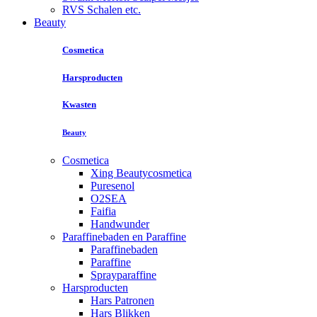
RVS Schalen etc.
Beauty
Cosmetica
Harsproducten
Kwasten
Beauty
Cosmetica
Xing Beautycosmetica
Puresenol
O2SEA
Faifia
Handwunder
Paraffinebaden en Paraffine
Paraffinebaden
Paraffine
Sprayparaffine
Harsproducten
Hars Patronen
Hars Blikken