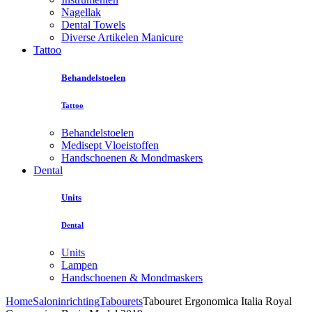
Nagellak
Dental Towels
Diverse Artikelen Manicure
Tattoo
Behandelstoelen
Tattoo
Behandelstoelen
Medisept Vloeistoffen
Handschoenen & Mondmaskers
Dental
Units
Dental
Units
Lampen
Handschoenen & Mondmaskers
Home
Saloninrichting
Tabourets
Tabouret Ergonomica Italia Royal