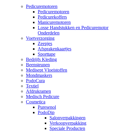
Pedicuremotoren
Pedicuremotoren
Pedicurekoffers
Manicuremotoren
Losse Handstukken en Pedicuremotor
Onderdelen
Voetverzorging
Zeepjes
Afsprakenkaartjes
Sporttape
Bedrijfs Kleding
Beensteunen
Medisept Vloeistoffen
Mondmaskers
PodoCura
Textiel
Afdrukramen
Medisch Pedicure
Cosmetica
Puresenol
PodoDip
Salonverpakkingen
Verkoopverpakking
Speciale Producten