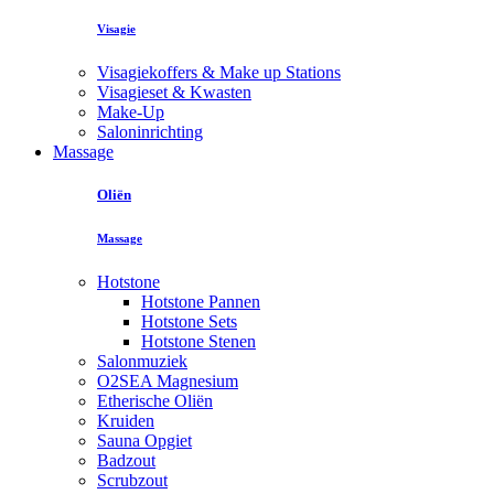
Visagie
Visagiekoffers & Make up Stations
Visagieset & Kwasten
Make-Up
Saloninrichting
Massage
Oliën
Massage
Hotstone
Hotstone Pannen
Hotstone Sets
Hotstone Stenen
Salonmuziek
O2SEA Magnesium
Etherische Oliën
Kruiden
Sauna Opgiet
Badzout
Scrubzout