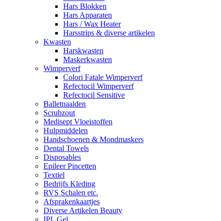
Hars Blokken
Hars Apparaten
Hars / Wax Heater
Harsstrips & diverse artikelen
Kwasten
Harskwasten
Maskerkwasten
Wimperverf
Colori Fatale Wimperverf
Refectocil Wimperverf
Refectocil Sensitive
Balletnaalden
Scrubzout
Medisept Vloeistoffen
Hulpmiddelen
Handschoenen & Mondmaskers
Dental Towels
Disposables
Epileer Pincetten
Textiel
Bedrijfs Kleding
RVS Schalen etc.
Afsprakenkaartjes
Diverse Artikelen Beauty
IPL Gel