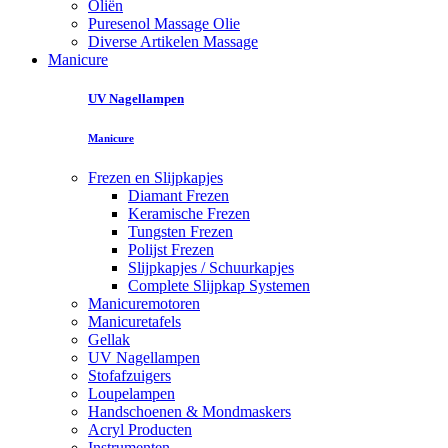
Oliën
Puresenol Massage Olie
Diverse Artikelen Massage
Manicure
UV Nagellampen
Manicure
Frezen en Slijpkapjes
Diamant Frezen
Keramische Frezen
Tungsten Frezen
Polijst Frezen
Slijpkapjes / Schuurkapjes
Complete Slijpkap Systemen
Manicuremotoren
Manicuretafels
Gellak
UV Nagellampen
Stofafzuigers
Loupelampen
Handschoenen & Mondmaskers
Acryl Producten
Instrumenten