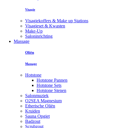
Visagie
Visagiekoffers & Make up Stations
Visagieset & Kwasten
Make-Up
Saloninrichting
Massage
Oliën
Massage
Hotstone
Hotstone Pannen
Hotstone Sets
Hotstone Stenen
Salonmuziek
O2SEA Magnesium
Etherische Oliën
Kruiden
Sauna Opgiet
Badzout
Scrubzout