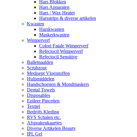
Hars Blokken
Hars Apparaten
Hars / Wax Heater
Harsstrips & diverse artikelen
Kwasten
Harskwasten
Maskerkwasten
Wimperverf
Colori Fatale Wimperverf
Refectocil Wimperverf
Refectocil Sensitive
Balletnaalden
Scrubzout
Medisept Vloeistoffen
Hulpmiddelen
Handschoenen & Mondmaskers
Dental Towels
Disposables
Epileer Pincetten
Textiel
Bedrijfs Kleding
RVS Schalen etc.
Afsprakenkaartjes
Diverse Artikelen Beauty
IPL Gel