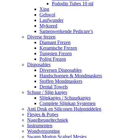
Pododip Tubes 10 ml
Xing
Gehwol
Laufwunder
Mykored
Samenwerkende Pedicure’s
Diverse frezen
Diamant Frezen
Keramische Frezen
Tungsten Frezen
Polijst Frezen
Disposables
Diversen Disposables
Handschoenen & Mondmaskers
Stoffen Mondmaskers
Dental Towels
Schuur / Slijp kapjes
Slijpkapjes / Schuurkapjes
Complete Slijpkap Systemen
Anti Druk en Siliconen Hulpmiddelen
Flesjes & Potjes
Nagelbeugeltechniek
Instrumenten
Wondverzorging
Swann Morton Scalpel Mesjes