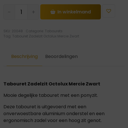
Tabouret
-
+
In winkelmand
Zadelzit
Octolux
Mercie
SKU:
20048
Categorie:
Tabourets
Zwart
Tag:
Tabouret Zadelzit Octolux Mercie Zwart
hoeveelheid
Beschrijving
Beoordelingen
Tabouret Zadelzit Octolux Mercie Zwart
Mooie degelijke tabouret met een ponyzit.
Deze tabouret is uitgevoerd met een
onverwoestbare aluminium onderstel en een
ergonomisch zadel voor een hoog zit genot.