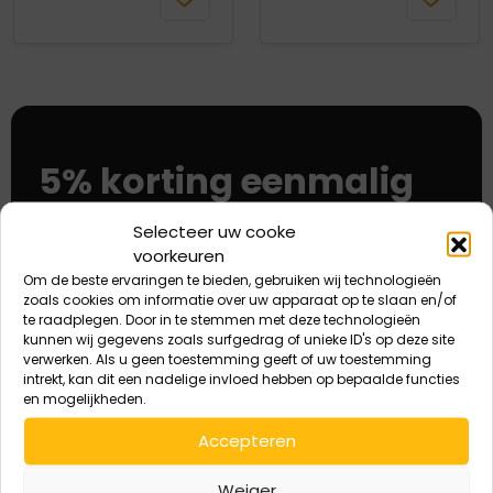
winkelmand
winkelmand
5% korting eenmalig
eerste aankoop
Selecteer uw cooke
voorkeuren
Deze korting is eenmalig geldig bij de eerste
Om de beste ervaringen te bieden, gebruiken wij technologieën
aankoop.
zoals cookies om informatie over uw apparaat op te slaan en/of
te raadplegen. Door in te stemmen met deze technologieën
kunnen wij gegevens zoals surfgedrag of unieke ID's op deze site
verwerken. Als u geen toestemming geeft of uw toestemming
E-
intrekt, kan dit een nadelige invloed hebben op bepaalde functies
en mogelijkheden.
Aanmelden
mailadres
Accepteren
Bij het aanmelden ga je akkoord dat de door jou verstrekte
Weiger
gegevens worden verzameld en opgeslagen conform AVG