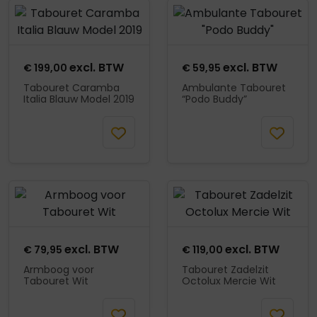
Product openen
Product openen
excl. BTW
excl. BTW
€
199,00
€
59,95
Tabouret Caramba
Ambulante Tabouret
Italia Blauw Model 2019
“Podo Buddy”
Mail wanneer
In
beschikbaar
winkelmand
Product openen
Product openen
excl. BTW
excl. BTW
€
79,95
€
119,00
Armboog voor
Tabouret Zadelzit
Tabouret Wit
Octolux Mercie Wit
In
In