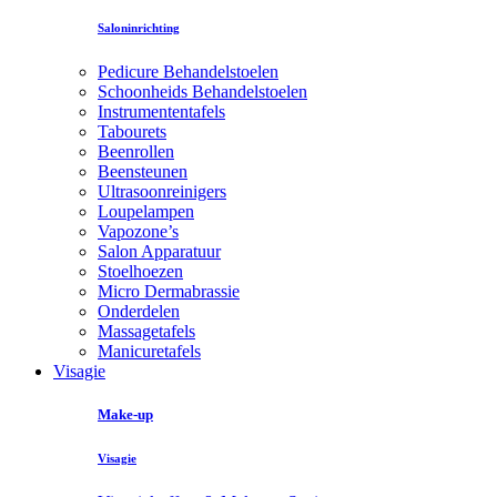
Saloninrichting
Pedicure Behandelstoelen
Schoonheids Behandelstoelen
Instrumententafels
Tabourets
Beenrollen
Beensteunen
Ultrasoonreinigers
Loupelampen
Vapozone’s
Salon Apparatuur
Stoelhoezen
Micro Dermabrassie
Onderdelen
Massagetafels
Manicuretafels
Visagie
Make-up
Visagie