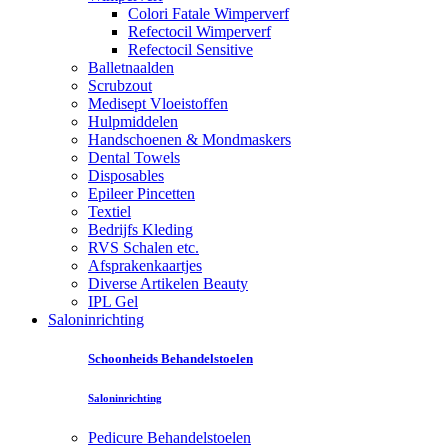
Colori Fatale Wimperverf
Refectocil Wimperverf
Refectocil Sensitive
Balletnaalden
Scrubzout
Medisept Vloeistoffen
Hulpmiddelen
Handschoenen & Mondmaskers
Dental Towels
Disposables
Epileer Pincetten
Textiel
Bedrijfs Kleding
RVS Schalen etc.
Afsprakenkaartjes
Diverse Artikelen Beauty
IPL Gel
Saloninrichting
Schoonheids Behandelstoelen
Saloninrichting
Pedicure Behandelstoelen