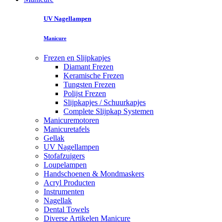
UV Nagellampen
Manicure
Frezen en Slijpkapjes
Diamant Frezen
Keramische Frezen
Tungsten Frezen
Polijst Frezen
Slijpkapjes / Schuurkapjes
Complete Slijpkap Systemen
Manicuremotoren
Manicuretafels
Gellak
UV Nagellampen
Stofafzuigers
Loupelampen
Handschoenen & Mondmaskers
Acryl Producten
Instrumenten
Nagellak
Dental Towels
Diverse Artikelen Manicure