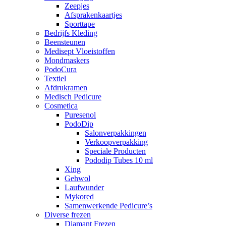
Zeepjes
Afsprakenkaartjes
Sporttape
Bedrijfs Kleding
Beensteunen
Medisept Vloeistoffen
Mondmaskers
PodoCura
Textiel
Afdrukramen
Medisch Pedicure
Cosmetica
Puresenol
PodoDip
Salonverpakkingen
Verkoopverpakking
Speciale Producten
Pododip Tubes 10 ml
Xing
Gehwol
Laufwunder
Mykored
Samenwerkende Pedicure’s
Diverse frezen
Diamant Frezen