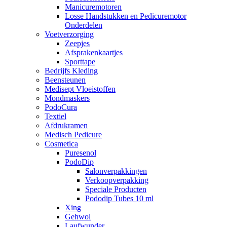
Manicuremotoren
Losse Handstukken en Pedicuremotor
Onderdelen
Voetverzorging
Zeepjes
Afsprakenkaartjes
Sporttape
Bedrijfs Kleding
Beensteunen
Medisept Vloeistoffen
Mondmaskers
PodoCura
Textiel
Afdrukramen
Medisch Pedicure
Cosmetica
Puresenol
PodoDip
Salonverpakkingen
Verkoopverpakking
Speciale Producten
Pododip Tubes 10 ml
Xing
Gehwol
Laufwunder