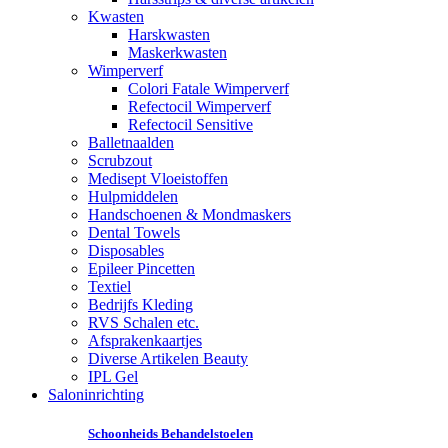
Kwasten
Harskwasten
Maskerkwasten
Wimperverf
Colori Fatale Wimperverf
Refectocil Wimperverf
Refectocil Sensitive
Balletnaalden
Scrubzout
Medisept Vloeistoffen
Hulpmiddelen
Handschoenen & Mondmaskers
Dental Towels
Disposables
Epileer Pincetten
Textiel
Bedrijfs Kleding
RVS Schalen etc.
Afsprakenkaartjes
Diverse Artikelen Beauty
IPL Gel
Saloninrichting
Schoonheids Behandelstoelen