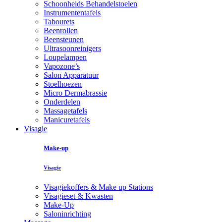
Schoonheids Behandelstoelen
Instrumententafels
Tabourets
Beenrollen
Beensteunen
Ultrasoonreinigers
Loupelampen
Vapozone’s
Salon Apparatuur
Stoelhoezen
Micro Dermabrassie
Onderdelen
Massagetafels
Manicuretafels
Visagie
Make-up
Visagie
Visagiekoffers & Make up Stations
Visagieset & Kwasten
Make-Up
Saloninrichting