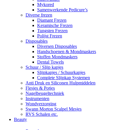
Mykored
Samenwerkende Pedicure’s
Diverse frezen
Diamant Frezen
Keramische Frezen
Tungsten Frezen
Polijst Frezen
Disposables
Diversen Disposables
Handschoenen & Mondmaskers
Stoffen Mondmaskers
Dental Towels
Schuur / Slijp kapjes
Slijpkapjes / Schuurkapjes
Complete Slijpkap Systemen
Anti Druk en Siliconen Hulpmiddelen
Flesjes & Potjes
Nagelbeugeltechniek
Instrumenten
Wondverzorging
Swann Morton Scalpel Mesjes
RVS Schalen etc.
Beauty