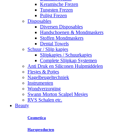
Keramische Frezen
Tungsten Frezen
Polijst Frezen
Disposables
Diversen Disposables
Handschoenen & Mondmaskers
Stoffen Mondmaskers
Dental Towels
Schuur / Slijp kapjes
Slijpkapjes / Schuurkapjes
Complete Slijpkap Systemen
Anti Druk en Siliconen Hulpmiddelen
Flesjes & Potjes
Nagelbeugeltechniek
Instrumenten
Wondverzorging
Swann Morton Scalpel Mesjes
RVS Schalen etc.
Beauty
Cosmetica
Harsproducten