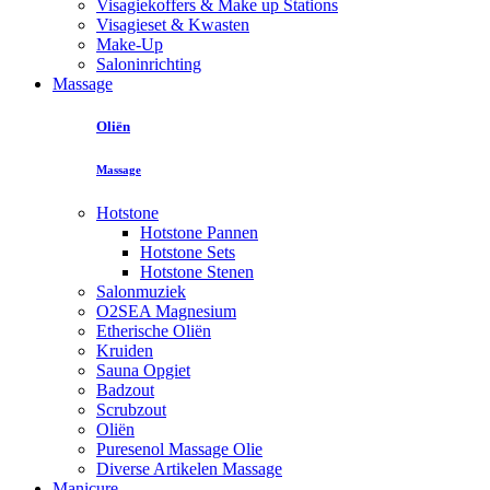
Visagiekoffers & Make up Stations
Visagieset & Kwasten
Make-Up
Saloninrichting
Massage
Oliën
Massage
Hotstone
Hotstone Pannen
Hotstone Sets
Hotstone Stenen
Salonmuziek
O2SEA Magnesium
Etherische Oliën
Kruiden
Sauna Opgiet
Badzout
Scrubzout
Oliën
Puresenol Massage Olie
Diverse Artikelen Massage
Manicure