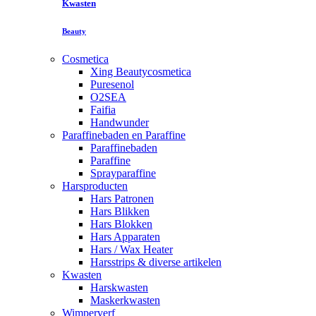
Kwasten
Beauty
Cosmetica
Xing Beautycosmetica
Puresenol
O2SEA
Faifia
Handwunder
Paraffinebaden en Paraffine
Paraffinebaden
Paraffine
Sprayparaffine
Harsproducten
Hars Patronen
Hars Blikken
Hars Blokken
Hars Apparaten
Hars / Wax Heater
Harsstrips & diverse artikelen
Kwasten
Harskwasten
Maskerkwasten
Wimperverf