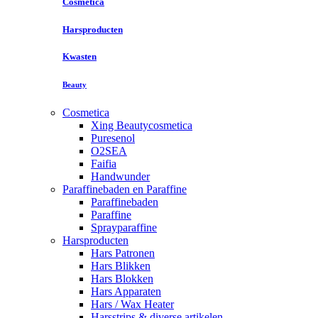
Cosmetica
Harsproducten
Kwasten
Beauty
Cosmetica
Xing Beautycosmetica
Puresenol
O2SEA
Faifia
Handwunder
Paraffinebaden en Paraffine
Paraffinebaden
Paraffine
Sprayparaffine
Harsproducten
Hars Patronen
Hars Blikken
Hars Blokken
Hars Apparaten
Hars / Wax Heater
Harsstrips & diverse artikelen