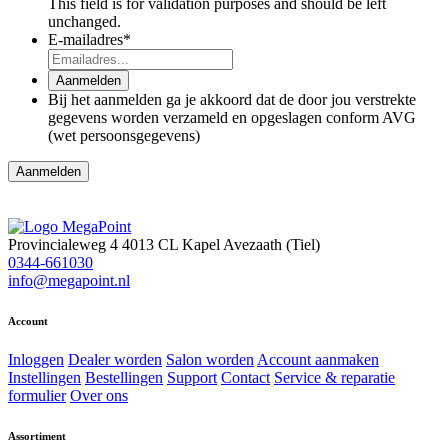
This field is for validation purposes and should be left
unchanged.
E-mailadres
*
Aanmelden
Bij het aanmelden ga je akkoord dat de door jou verstrekte
gegevens worden verzameld en opgeslagen conform AVG
(wet persoonsgegevens)
Aanmelden
Provincialeweg 4
4013 CL Kapel Avezaath (Tiel)
0344-661030
info@megapoint.nl
Account
Inloggen
Dealer worden
Salon worden
Account aanmaken
Instellingen
Bestellingen
Support
Contact
Service & reparatie
formulier
Over ons
Assortiment