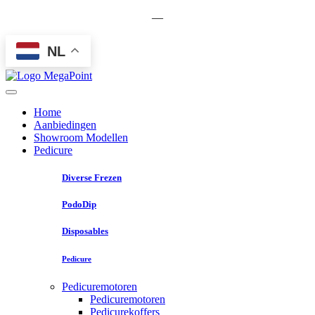
—
NL
Home
Aanbiedingen
Showroom Modellen
Pedicure
Diverse Frezen
PodoDip
Disposables
Pedicure
Pedicuremotoren
Pedicuremotoren
Pedicurekoffers