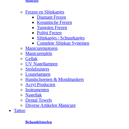
Manicure
Frezen en Slijpkapjes
Diamant Frezen
Keramische Frezen
Tungsten Frezen
Polijst Frezen
Slijpkapjes / Schuurkapjes
Complete Slijpkap Systemen
Manicuremotoren
Manicuretafels
Gellak
UV Nagellampen
Stofafzuigers
Loupelampen
Handschoenen & Mondmaskers
Acryl Producten
Instrumenten
Nagellak
Dental Towels
Diverse Artikelen Manicure
Tattoo
Behandelstoelen