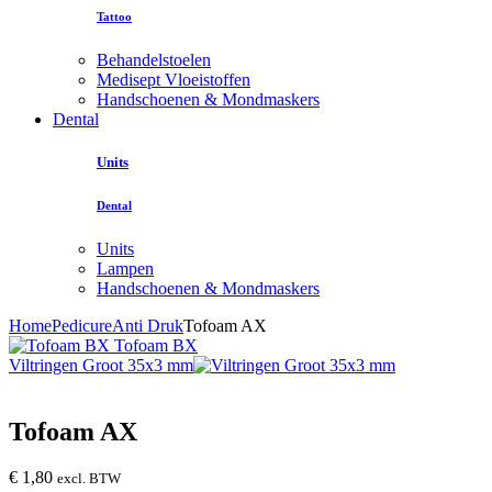
Tattoo
Behandelstoelen
Medisept Vloeistoffen
Handschoenen & Mondmaskers
Dental
Units
Dental
Units
Lampen
Handschoenen & Mondmaskers
Home
Pedicure
Anti Druk
Tofoam AX
Tofoam BX
Viltringen Groot 35x3 mm
Tofoam AX
€
1,80
excl. BTW