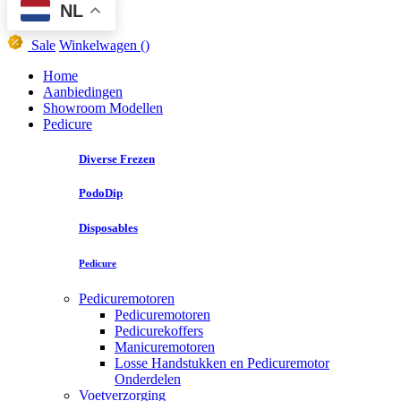
NL
Sale
Winkelwagen
()
Home
Aanbiedingen
Showroom Modellen
Pedicure
Diverse Frezen
PodoDip
Disposables
Pedicure
Pedicuremotoren
Pedicuremotoren
Pedicurekoffers
Manicuremotoren
Losse Handstukken en Pedicuremotor
Onderdelen
Voetverzorging