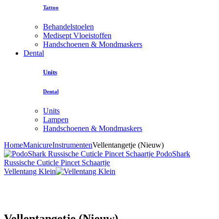
Tattoo
Behandelstoelen
Medisept Vloeistoffen
Handschoenen & Mondmaskers
Dental
Units
Dental
Units
Lampen
Handschoenen & Mondmaskers
Home
Manicure
Instrumenten
Vellentangetje (Nieuw)
PodoShark
Russische Cuticle Pincet Schaartje
Vellentang Klein
Vellentangetje (Nieuw)