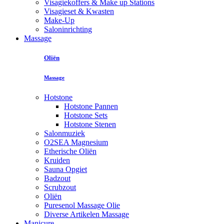
Visagiekoffers & Make up Stations
Visagieset & Kwasten
Make-Up
Saloninrichting
Massage
Oliën
Massage
Hotstone
Hotstone Pannen
Hotstone Sets
Hotstone Stenen
Salonmuziek
O2SEA Magnesium
Etherische Oliën
Kruiden
Sauna Opgiet
Badzout
Scrubzout
Oliën
Puresenol Massage Olie
Diverse Artikelen Massage
Manicure