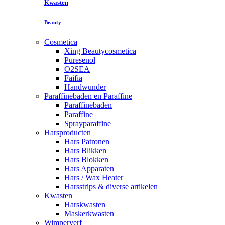
Kwasten
Beauty
Cosmetica
Xing Beautycosmetica
Puresenol
O2SEA
Faifia
Handwunder
Paraffinebaden en Paraffine
Paraffinebaden
Paraffine
Sprayparaffine
Harsproducten
Hars Patronen
Hars Blikken
Hars Blokken
Hars Apparaten
Hars / Wax Heater
Harsstrips & diverse artikelen
Kwasten
Harskwasten
Maskerkwasten
Wimperverf