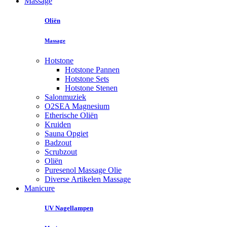
Massage
Oliën
Massage
Hotstone
Hotstone Pannen
Hotstone Sets
Hotstone Stenen
Salonmuziek
O2SEA Magnesium
Etherische Oliën
Kruiden
Sauna Opgiet
Badzout
Scrubzout
Oliën
Puresenol Massage Olie
Diverse Artikelen Massage
Manicure
UV Nagellampen