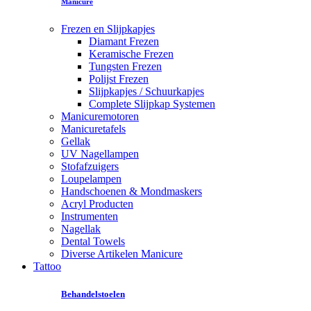
Manicure
Frezen en Slijpkapjes
Diamant Frezen
Keramische Frezen
Tungsten Frezen
Polijst Frezen
Slijpkapjes / Schuurkapjes
Complete Slijpkap Systemen
Manicuremotoren
Manicuretafels
Gellak
UV Nagellampen
Stofafzuigers
Loupelampen
Handschoenen & Mondmaskers
Acryl Producten
Instrumenten
Nagellak
Dental Towels
Diverse Artikelen Manicure
Tattoo
Behandelstoelen