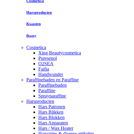
Cosmetica
Harsproducten
Kwasten
Beauty
Cosmetica
Xing Beautycosmetica
Puresenol
O2SEA
Faifia
Handwunder
Paraffinebaden en Paraffine
Paraffinebaden
Paraffine
Sprayparaffine
Harsproducten
Hars Patronen
Hars Blikken
Hars Blokken
Hars Apparaten
Hars / Wax Heater
Harsstrips & diverse artikelen