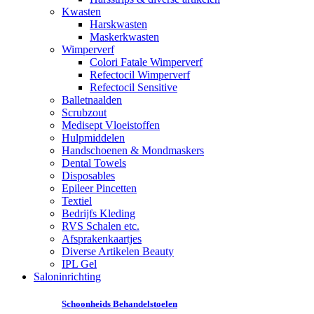
Kwasten
Harskwasten
Maskerkwasten
Wimperverf
Colori Fatale Wimperverf
Refectocil Wimperverf
Refectocil Sensitive
Balletnaalden
Scrubzout
Medisept Vloeistoffen
Hulpmiddelen
Handschoenen & Mondmaskers
Dental Towels
Disposables
Epileer Pincetten
Textiel
Bedrijfs Kleding
RVS Schalen etc.
Afsprakenkaartjes
Diverse Artikelen Beauty
IPL Gel
Saloninrichting
Schoonheids Behandelstoelen