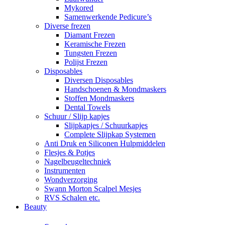
Mykored
Samenwerkende Pedicure’s
Diverse frezen
Diamant Frezen
Keramische Frezen
Tungsten Frezen
Polijst Frezen
Disposables
Diversen Disposables
Handschoenen & Mondmaskers
Stoffen Mondmaskers
Dental Towels
Schuur / Slijp kapjes
Slijpkapjes / Schuurkapjes
Complete Slijpkap Systemen
Anti Druk en Siliconen Hulpmiddelen
Flesjes & Potjes
Nagelbeugeltechniek
Instrumenten
Wondverzorging
Swann Morton Scalpel Mesjes
RVS Schalen etc.
Beauty