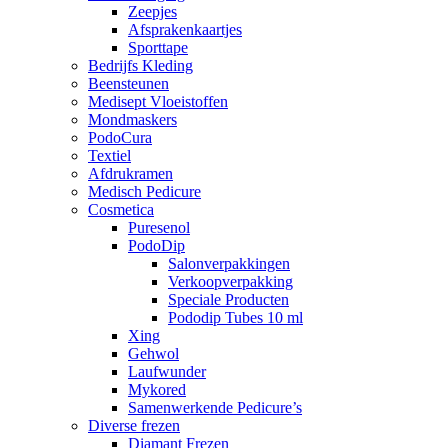
Zeepjes
Afsprakenkaartjes
Sporttape
Bedrijfs Kleding
Beensteunen
Medisept Vloeistoffen
Mondmaskers
PodoCura
Textiel
Afdrukramen
Medisch Pedicure
Cosmetica
Puresenol
PodoDip
Salonverpakkingen
Verkoopverpakking
Speciale Producten
Pododip Tubes 10 ml
Xing
Gehwol
Laufwunder
Mykored
Samenwerkende Pedicure’s
Diverse frezen
Diamant Frezen