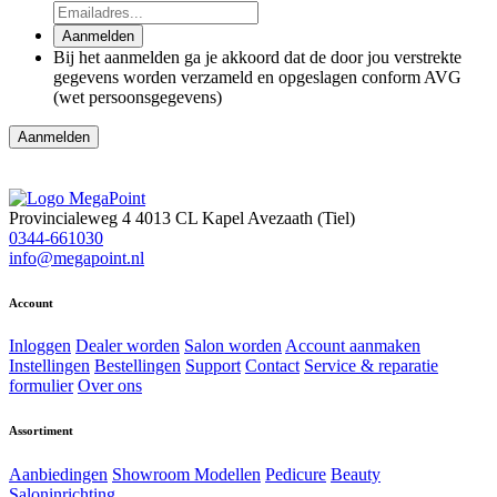
Aanmelden
Bij het aanmelden ga je akkoord dat de door jou verstrekte
gegevens worden verzameld en opgeslagen conform AVG
(wet persoonsgegevens)
Aanmelden
Provincialeweg 4
4013 CL Kapel Avezaath (Tiel)
0344-661030
info@megapoint.nl
Account
Inloggen
Dealer worden
Salon worden
Account aanmaken
Instellingen
Bestellingen
Support
Contact
Service & reparatie
formulier
Over ons
Assortiment
Aanbiedingen
Showroom Modellen
Pedicure
Beauty
Saloninrichting