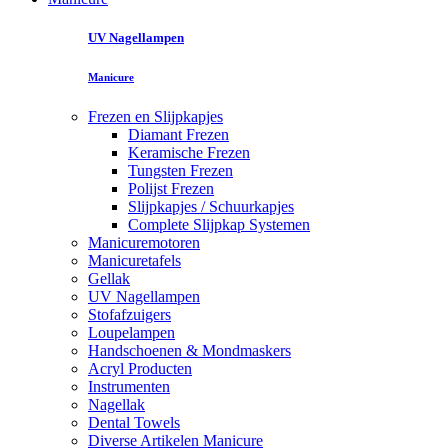
UV Nagellampen
Manicure
Frezen en Slijpkapjes
Diamant Frezen
Keramische Frezen
Tungsten Frezen
Polijst Frezen
Slijpkapjes / Schuurkapjes
Complete Slijpkap Systemen
Manicuremotoren
Manicuretafels
Gellak
UV Nagellampen
Stofafzuigers
Loupelampen
Handschoenen & Mondmaskers
Acryl Producten
Instrumenten
Nagellak
Dental Towels
Diverse Artikelen Manicure