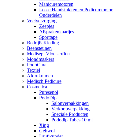
Manicuremotoren
Losse Handstukken en Pedicuremotor
Onderdelen
Voetverzorging
Zeepjes
Afsprakenkaartjes
Sporttape
Bedrijfs Kleding
Beensteunen
Medisept Vloeistoffen
Mondmaskers
PodoCura
Textiel
Afdrukramen
Medisch Pedicure
Cosmetica
Puresenol
PodoDip
Salonverpakkingen
Verkoopverpakking
Speciale Producten
Pododip Tubes 10 ml
Xing
Gehwol
Laufwunder