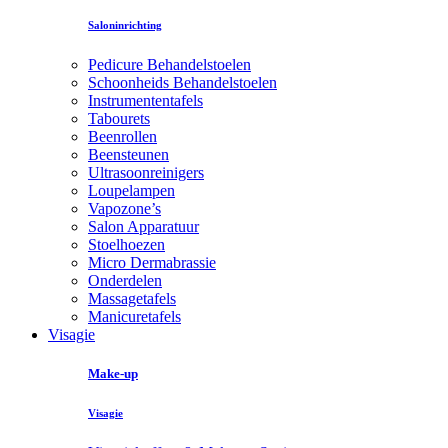
Saloninrichting
Pedicure Behandelstoelen
Schoonheids Behandelstoelen
Instrumententafels
Tabourets
Beenrollen
Beensteunen
Ultrasoonreinigers
Loupelampen
Vapozone’s
Salon Apparatuur
Stoelhoezen
Micro Dermabrassie
Onderdelen
Massagetafels
Manicuretafels
Visagie
Make-up
Visagie