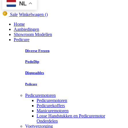
NL
Sale
Winkelwagen
()
Home
Aanbiedingen
Showroom Modellen
Pedicure
Diverse Frezen
PodoDip
Disposables
Pedicure
Pedicuremotoren
Pedicuremotoren
Pedicurekoffers
Manicuremotoren
Losse Handstukken en Pedicuremotor
Onderdelen
Voetverzorging