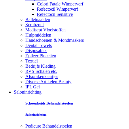
Colori Fatale Wimperverf
Refectocil Wimperverf
Refectocil Sensitive
Balletnaalden
Scrubzout
Medisept Vloeistoffen
Hulpmiddelen
Handschoenen & Mondmaskers
Dental Towels
Disposables
Epileer Pincetten
Textiel
Bedrijfs Kleding
RVS Schalen etc.
Afsprakenkaartjes
Diverse Artikelen Beauty
IPL Gel
Saloninrichting
Schoonheids Behandelstoelen
Saloninrichting
Pedicure Behandelstoelen