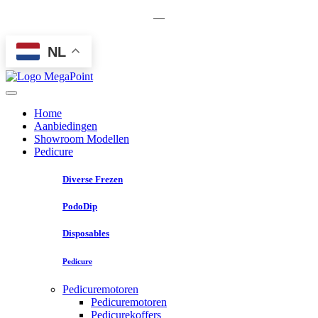
—
NL
Home
Aanbiedingen
Showroom Modellen
Pedicure
Diverse Frezen
PodoDip
Disposables
Pedicure
Pedicuremotoren
Pedicuremotoren
Pedicurekoffers