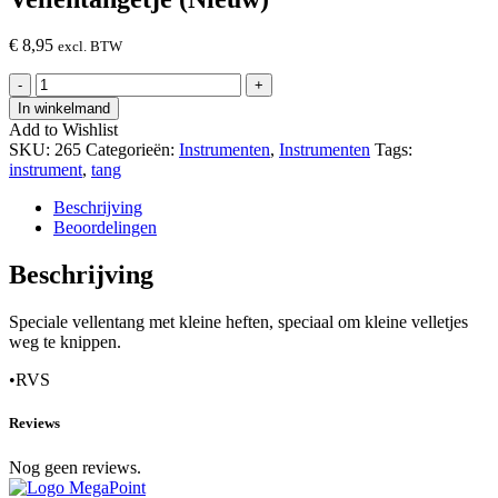
€
8,95
excl. BTW
Vellentangetje
-
+
(Nieuw)
In winkelmand
hoeveelheid
Add to Wishlist
SKU:
265
Categorieën:
Instrumenten
,
Instrumenten
Tags:
instrument
,
tang
Beschrijving
Beoordelingen
Beschrijving
Speciale vellentang met kleine heften, speciaal om kleine velletjes
weg te knippen.
•RVS
Reviews
Nog geen reviews.