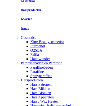
Cosmetica
Harsproducten
Kwasten
Beauty
Cosmetica
Xing Beautycosmetica
Puresenol
O2SEA
Faifia
Handwunder
Paraffinebaden en Paraffine
Paraffinebaden
Paraffine
Sprayparaffine
Harsproducten
Hars Patronen
Hars Blikken
Hars Blokken
Hars Apparaten
Hars / Wax Heater
Harsstrips & diverse artikelen