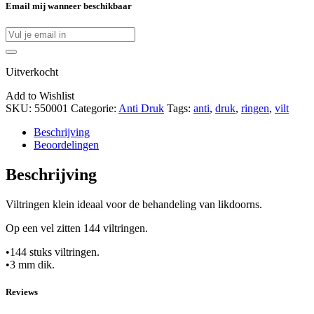
Email mij wanneer beschikbaar
Uitverkocht
Add to Wishlist
SKU:
550001
Categorie:
Anti Druk
Tags:
anti
,
druk
,
ringen
,
vilt
Beschrijving
Beoordelingen
Beschrijving
Viltringen klein ideaal voor de behandeling van likdoorns.
Op een vel zitten 144 viltringen.
•144 stuks viltringen.
•3 mm dik.
Reviews