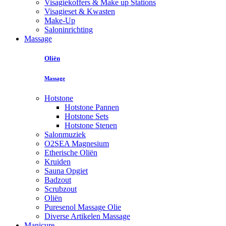
Visagiekoffers & Make up Stations
Visagieset & Kwasten
Make-Up
Saloninrichting
Massage
Oliën
Massage
Hotstone
Hotstone Pannen
Hotstone Sets
Hotstone Stenen
Salonmuziek
O2SEA Magnesium
Etherische Oliën
Kruiden
Sauna Opgiet
Badzout
Scrubzout
Oliën
Puresenol Massage Olie
Diverse Artikelen Massage
Manicure