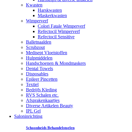
Kwasten
Harskwasten
Maskerkwasten
Wimperverf
Colori Fatale Wimperverf
Refectocil Wimperverf
Refectocil Sensitive
Balletnaalden
Scrubzout
Medisept Vloeistoffen
Hulpmiddelen
Handschoenen & Mondmaskers
Dental Towels
Disposables
Epileer Pincetten
Textiel
Bedrijfs Kleding
RVS Schalen etc.
Afsprakenkaartjes
Diverse Artikelen Beauty
IPL Gel
Saloninrichting
Schoonheids Behandelstoelen