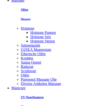
Massage
Oliën
Massage
Hotstone
Hotstone Pannen
Hotstone Sets
Hotstone Stenen
Salonmuziek
O2SEA Magnesium
Etherische Oliën
Kruiden
Sauna Opgiet
Badzout
Scrubzout
Oliën
Puresenol Massage Olie
Diverse Artikelen Massage
Manicure
UV Nagellampen