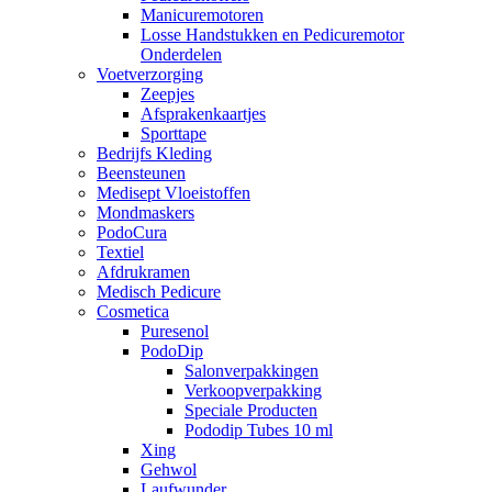
Manicuremotoren
Losse Handstukken en Pedicuremotor
Onderdelen
Voetverzorging
Zeepjes
Afsprakenkaartjes
Sporttape
Bedrijfs Kleding
Beensteunen
Medisept Vloeistoffen
Mondmaskers
PodoCura
Textiel
Afdrukramen
Medisch Pedicure
Cosmetica
Puresenol
PodoDip
Salonverpakkingen
Verkoopverpakking
Speciale Producten
Pododip Tubes 10 ml
Xing
Gehwol
Laufwunder