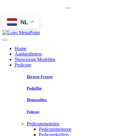
—
NL
Home
Aanbiedingen
Showroom Modellen
Pedicure
Diverse Frezen
PodoDip
Disposables
Pedicure
Pedicuremotoren
Pedicuremotoren
Pedicurekoffers