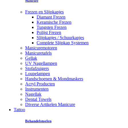
Manicure
Frezen en Slijpkapjes
Diamant Frezen
Keramische Frezen
Tungsten Frezen
Polijst Frezen
Slijpkapjes / Schuurkapjes
Complete Slijpkap Systemen
Manicuremotoren
Manicuretafels
Gellak
UV Nagellampen
Stofafzuigers
Loupelampen
Handschoenen & Mondmaskers
Acryl Producten
Instrumenten
Nagellak
Dental Towels
Diverse Artikelen Manicure
Tattoo
Behandelstoelen