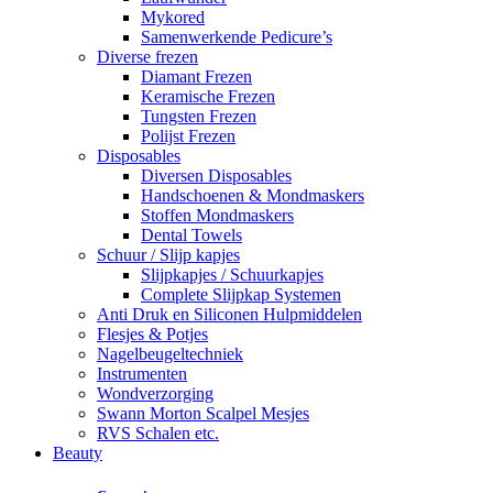
Mykored
Samenwerkende Pedicure’s
Diverse frezen
Diamant Frezen
Keramische Frezen
Tungsten Frezen
Polijst Frezen
Disposables
Diversen Disposables
Handschoenen & Mondmaskers
Stoffen Mondmaskers
Dental Towels
Schuur / Slijp kapjes
Slijpkapjes / Schuurkapjes
Complete Slijpkap Systemen
Anti Druk en Siliconen Hulpmiddelen
Flesjes & Potjes
Nagelbeugeltechniek
Instrumenten
Wondverzorging
Swann Morton Scalpel Mesjes
RVS Schalen etc.
Beauty