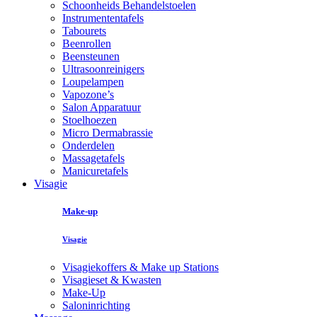
Schoonheids Behandelstoelen
Instrumententafels
Tabourets
Beenrollen
Beensteunen
Ultrasoonreinigers
Loupelampen
Vapozone’s
Salon Apparatuur
Stoelhoezen
Micro Dermabrassie
Onderdelen
Massagetafels
Manicuretafels
Visagie
Make-up
Visagie
Visagiekoffers & Make up Stations
Visagieset & Kwasten
Make-Up
Saloninrichting