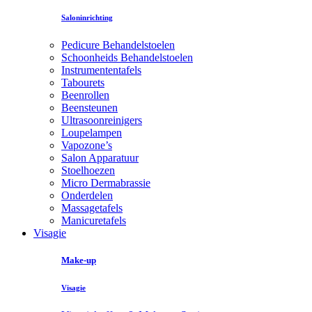
Saloninrichting
Pedicure Behandelstoelen
Schoonheids Behandelstoelen
Instrumententafels
Tabourets
Beenrollen
Beensteunen
Ultrasoonreinigers
Loupelampen
Vapozone’s
Salon Apparatuur
Stoelhoezen
Micro Dermabrassie
Onderdelen
Massagetafels
Manicuretafels
Visagie
Make-up
Visagie