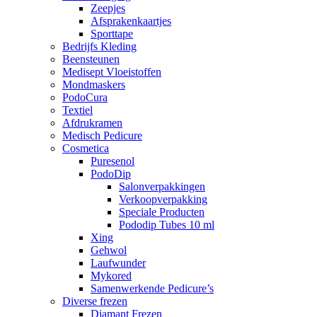
Zeepjes
Afsprakenkaartjes
Sporttape
Bedrijfs Kleding
Beensteunen
Medisept Vloeistoffen
Mondmaskers
PodoCura
Textiel
Afdrukramen
Medisch Pedicure
Cosmetica
Puresenol
PodoDip
Salonverpakkingen
Verkoopverpakking
Speciale Producten
Pododip Tubes 10 ml
Xing
Gehwol
Laufwunder
Mykored
Samenwerkende Pedicure’s
Diverse frezen
Diamant Frezen