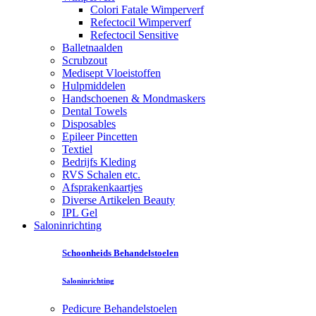
Colori Fatale Wimperverf
Refectocil Wimperverf
Refectocil Sensitive
Balletnaalden
Scrubzout
Medisept Vloeistoffen
Hulpmiddelen
Handschoenen & Mondmaskers
Dental Towels
Disposables
Epileer Pincetten
Textiel
Bedrijfs Kleding
RVS Schalen etc.
Afsprakenkaartjes
Diverse Artikelen Beauty
IPL Gel
Saloninrichting
Schoonheids Behandelstoelen
Saloninrichting
Pedicure Behandelstoelen