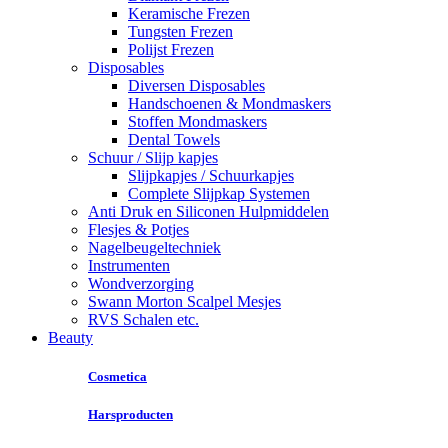
Keramische Frezen
Tungsten Frezen
Polijst Frezen
Disposables
Diversen Disposables
Handschoenen & Mondmaskers
Stoffen Mondmaskers
Dental Towels
Schuur / Slijp kapjes
Slijpkapjes / Schuurkapjes
Complete Slijpkap Systemen
Anti Druk en Siliconen Hulpmiddelen
Flesjes & Potjes
Nagelbeugeltechniek
Instrumenten
Wondverzorging
Swann Morton Scalpel Mesjes
RVS Schalen etc.
Beauty
Cosmetica
Harsproducten