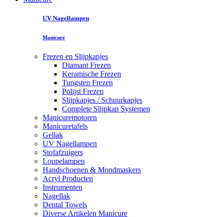
UV Nagellampen
Manicure
Frezen en Slijpkapjes
Diamant Frezen
Keramische Frezen
Tungsten Frezen
Polijst Frezen
Slijpkapjes / Schuurkapjes
Complete Slijpkap Systemen
Manicuremotoren
Manicuretafels
Gellak
UV Nagellampen
Stofafzuigers
Loupelampen
Handschoenen & Mondmaskers
Acryl Producten
Instrumenten
Nagellak
Dental Towels
Diverse Artikelen Manicure