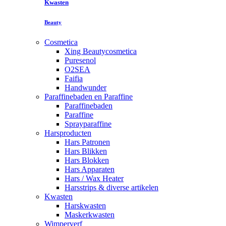
Kwasten
Beauty
Cosmetica
Xing Beautycosmetica
Puresenol
O2SEA
Faifia
Handwunder
Paraffinebaden en Paraffine
Paraffinebaden
Paraffine
Sprayparaffine
Harsproducten
Hars Patronen
Hars Blikken
Hars Blokken
Hars Apparaten
Hars / Wax Heater
Harsstrips & diverse artikelen
Kwasten
Harskwasten
Maskerkwasten
Wimperverf