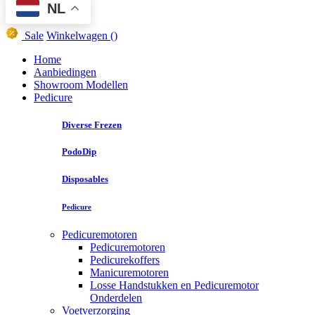
NL
Sale
Winkelwagen
()
Home
Aanbiedingen
Showroom Modellen
Pedicure
Diverse Frezen
PodoDip
Disposables
Pedicure
Pedicuremotoren
Pedicuremotoren
Pedicurekoffers
Manicuremotoren
Losse Handstukken en Pedicuremotor
Onderdelen
Voetverzorging