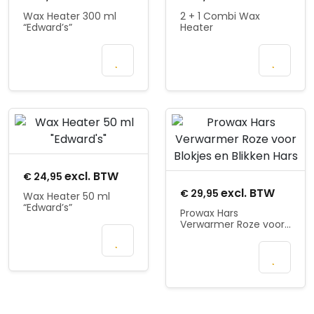
Wax Heater 300 ml
2 + 1 Combi Wax
“Edward’s”
Heater
In
Mail wanneer
winkelmand
beschikbaar
Product openen
Product openen
excl. BTW
€
24,95
excl. BTW
€
29,95
Wax Heater 50 ml
“Edward’s”
Prowax Hars
Verwarmer Roze voor
In
Blokjes en Blikken Hars
winkelmand
In
winkelmand