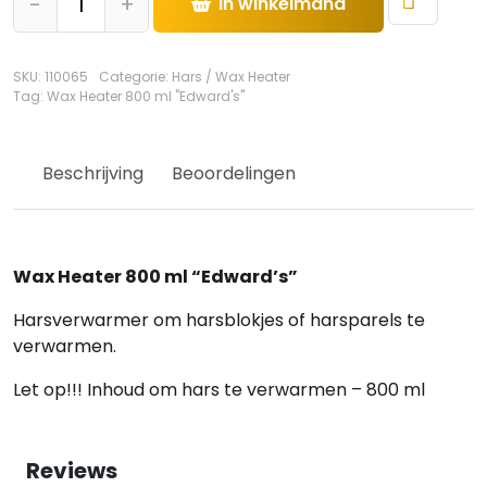
-
+
In winkelmand
Heater
800
ml
SKU:
110065
Categorie:
Hars / Wax Heater
"Edward's"
Tag:
Wax Heater 800 ml "Edward's"
hoeveelheid
Beschrijving
Beoordelingen
Wax Heater 800 ml “Edward’s”
Harsverwarmer om harsblokjes of harsparels te
verwarmen.
Let op!!! Inhoud om hars te verwarmen – 800 ml
Reviews