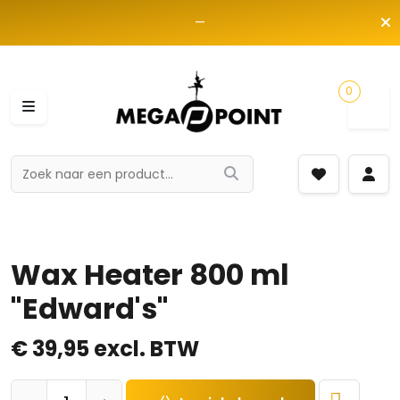
—
0
Wax Heater 800 ml
"Edward's"
€
39,95
excl. BTW
Wax