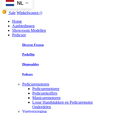
NL
Sale
Winkelwagen
()
Home
Aanbiedingen
Showroom Modellen
Pedicure
Diverse Frezen
PodoDip
Disposables
Pedicure
Pedicuremotoren
Pedicuremotoren
Pedicurekoffers
Manicuremotoren
Losse Handstukken en Pedicuremotor
Onderdelen
Voetverzorging