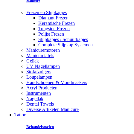
Manicure
Frezen en Slijpkapjes
Diamant Frezen
Keramische Frezen
Tungsten Frezen
Polijst Frezen
Slijpkapjes / Schuurkapjes
Complete Slijpkap Systemen
Manicuremotoren
Manicuretafels
Gellak
UV Nagellampen
Stofafzuigers
Loupelampen
Handschoenen & Mondmaskers
Acryl Producten
Instrumenten
Nagellak
Dental Towels
Diverse Artikelen Manicure
Tattoo
Behandelstoelen