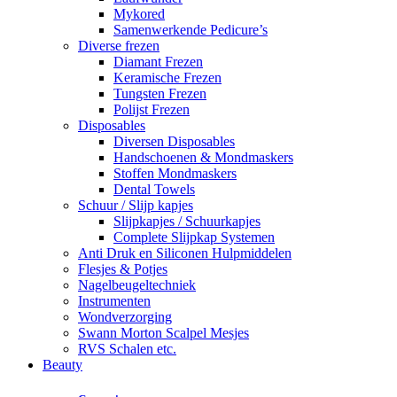
Mykored
Samenwerkende Pedicure’s
Diverse frezen
Diamant Frezen
Keramische Frezen
Tungsten Frezen
Polijst Frezen
Disposables
Diversen Disposables
Handschoenen & Mondmaskers
Stoffen Mondmaskers
Dental Towels
Schuur / Slijp kapjes
Slijpkapjes / Schuurkapjes
Complete Slijpkap Systemen
Anti Druk en Siliconen Hulpmiddelen
Flesjes & Potjes
Nagelbeugeltechniek
Instrumenten
Wondverzorging
Swann Morton Scalpel Mesjes
RVS Schalen etc.
Beauty