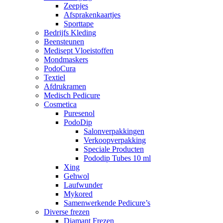
Zeepjes
Afsprakenkaartjes
Sporttape
Bedrijfs Kleding
Beensteunen
Medisept Vloeistoffen
Mondmaskers
PodoCura
Textiel
Afdrukramen
Medisch Pedicure
Cosmetica
Puresenol
PodoDip
Salonverpakkingen
Verkoopverpakking
Speciale Producten
Pododip Tubes 10 ml
Xing
Gehwol
Laufwunder
Mykored
Samenwerkende Pedicure’s
Diverse frezen
Diamant Frezen