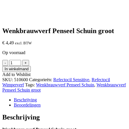
Wenkbrauwverf Penseel Schuin groot
€
4,49
excl. BTW
Op voorraad
Wenkbrauwverf
-
+
Penseel
In winkelmand
Schuin
Add to Wishlist
groot
SKU:
510600
Categorieën:
Refectocil Sensitive
,
Refectocil
hoeveelheid
Wimperverf
Tags:
Wenkbrauwverf Penseel Schuin
,
Wenkbrauwverf
Penseel Schuin groot
Beschrijving
Beoordelingen
Beschrijving