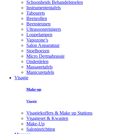
Schoonheids Behandelstoelen
Instrumententafels
Tabourets
Beenrollen
Beensteunen
Ultrasoonreinigers
Loupelampen
Vapozone’s
Salon Apparatuur
Stoelhoezen
Micro Dermabrassie
Onderdelen
Massagetafels
Manicuretafels
Visagie
Make-up
Visagie
Visagiekoffers & Make up Stations
Visagieset & Kwasten
Make-Up
Saloninrichting