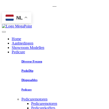
—
NL
Home
Aanbiedingen
Showroom Modellen
Pedicure
Diverse Frezen
PodoDip
Disposables
Pedicure
Pedicuremotoren
Pedicuremotoren
Pedicurekoffers