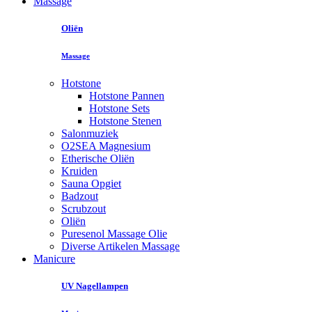
Massage
Oliën
Massage
Hotstone
Hotstone Pannen
Hotstone Sets
Hotstone Stenen
Salonmuziek
O2SEA Magnesium
Etherische Oliën
Kruiden
Sauna Opgiet
Badzout
Scrubzout
Oliën
Puresenol Massage Olie
Diverse Artikelen Massage
Manicure
UV Nagellampen