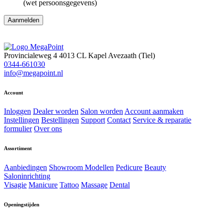
(wet persoonsgegevens)
Aanmelden
Provincialeweg 4
4013 CL Kapel Avezaath (Tiel)
0344-661030
info@megapoint.nl
Account
Inloggen
Dealer worden
Salon worden
Account aanmaken
Instellingen
Bestellingen
Support
Contact
Service & reparatie
formulier
Over ons
Assortiment
Aanbiedingen
Showroom Modellen
Pedicure
Beauty
Saloninrichting
Visagie
Manicure
Tattoo
Massage
Dental
Openingstijden