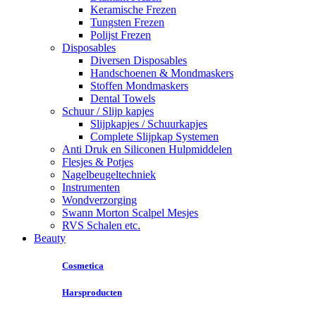
Keramische Frezen
Tungsten Frezen
Polijst Frezen
Disposables
Diversen Disposables
Handschoenen & Mondmaskers
Stoffen Mondmaskers
Dental Towels
Schuur / Slijp kapjes
Slijpkapjes / Schuurkapjes
Complete Slijpkap Systemen
Anti Druk en Siliconen Hulpmiddelen
Flesjes & Potjes
Nagelbeugeltechniek
Instrumenten
Wondverzorging
Swann Morton Scalpel Mesjes
RVS Schalen etc.
Beauty
Cosmetica
Harsproducten