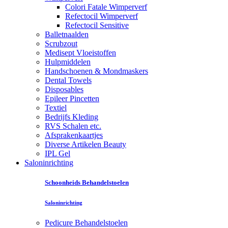
Colori Fatale Wimperverf
Refectocil Wimperverf
Refectocil Sensitive
Balletnaalden
Scrubzout
Medisept Vloeistoffen
Hulpmiddelen
Handschoenen & Mondmaskers
Dental Towels
Disposables
Epileer Pincetten
Textiel
Bedrijfs Kleding
RVS Schalen etc.
Afsprakenkaartjes
Diverse Artikelen Beauty
IPL Gel
Saloninrichting
Schoonheids Behandelstoelen
Saloninrichting
Pedicure Behandelstoelen