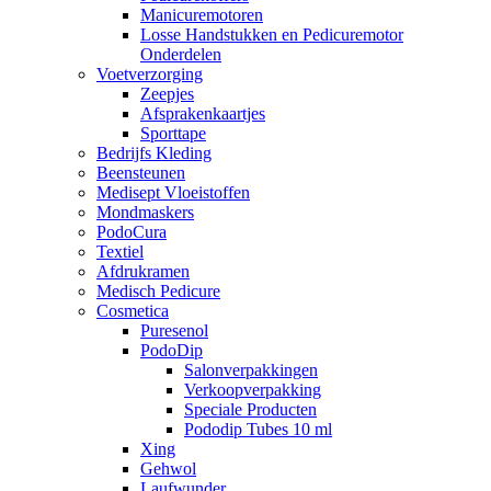
Manicuremotoren
Losse Handstukken en Pedicuremotor
Onderdelen
Voetverzorging
Zeepjes
Afsprakenkaartjes
Sporttape
Bedrijfs Kleding
Beensteunen
Medisept Vloeistoffen
Mondmaskers
PodoCura
Textiel
Afdrukramen
Medisch Pedicure
Cosmetica
Puresenol
PodoDip
Salonverpakkingen
Verkoopverpakking
Speciale Producten
Pododip Tubes 10 ml
Xing
Gehwol
Laufwunder