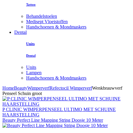
Tattoo
Behandelstoelen
Medisept Vloeistoffen
Handschoenen & Mondmaskers
Dental
Units
Dental
Units
Lampen
Handschoenen & Mondmaskers
Home
Beauty
Wimperverf
Refectocil Wimperverf
Wenkbrauwverf
Penseel Schuin groot
P CLINIC WIMPERPENSEEL ULTIMO MET SCHUINE
HAARSTELLING
Beauty Perfect Line Mapping String Doosje 10 Meter