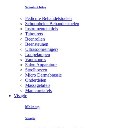
Saloninrichting
Pedicure Behandelstoelen
Schoonheids Behandelstoelen
Instrumententafels
Tabourets
Beenrollen
Beensteunen
Ultrasoonreinigers
Loupelampen
Vapozone’s
Salon Apparatuur
Stoelhoezen
Micro Dermabrassie
Onderdelen
Massagetafels
Manicuretafels
Visagie
Make-up
Visagie