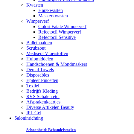
Kwasten
Harskwasten
Maskerkwasten
Wimperverf
Colori Fatale Wimperverf
Refectocil Wimperverf
Refectocil Sensitive
Balletnaalden
Scrubzout
Medisept Vloeistoffen
Hulpmiddelen
Handschoenen & Mondmaskers
Dental Towels
Disposables
Epileer Pincetten
Textiel
Bedrijfs Kleding
RVS Schalen etc.
Afsprakenkaartjes
Diverse Artikelen Beauty
IPL Gel
Saloninrichting
Schoonheids Behandelstoelen