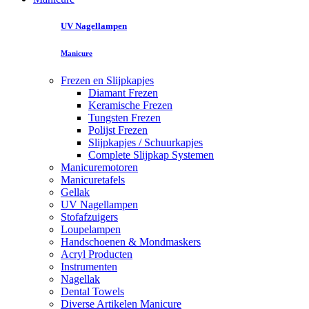
UV Nagellampen
Manicure
Frezen en Slijpkapjes
Diamant Frezen
Keramische Frezen
Tungsten Frezen
Polijst Frezen
Slijpkapjes / Schuurkapjes
Complete Slijpkap Systemen
Manicuremotoren
Manicuretafels
Gellak
UV Nagellampen
Stofafzuigers
Loupelampen
Handschoenen & Mondmaskers
Acryl Producten
Instrumenten
Nagellak
Dental Towels
Diverse Artikelen Manicure