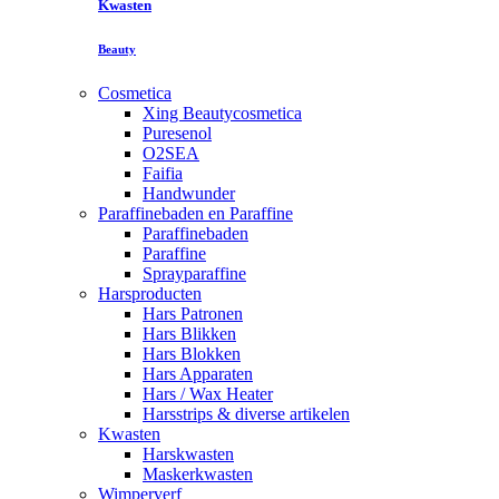
Kwasten
Beauty
Cosmetica
Xing Beautycosmetica
Puresenol
O2SEA
Faifia
Handwunder
Paraffinebaden en Paraffine
Paraffinebaden
Paraffine
Sprayparaffine
Harsproducten
Hars Patronen
Hars Blikken
Hars Blokken
Hars Apparaten
Hars / Wax Heater
Harsstrips & diverse artikelen
Kwasten
Harskwasten
Maskerkwasten
Wimperverf