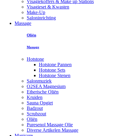
Visagiekoffers & Make up Stations
Visagieset & Kwasten
Make-Up
Saloninrichting
Massage
Oliën
Massage
Hotstone
Hotstone Pannen
Hotstone Sets
Hotstone Stenen
Salonmuziek
O2SEA Magnesium
Etherische Oliën
Kruiden
Sauna Opgiet
Badzout
Scrubzout
Oliën
Puresenol Massage Olie
Diverse Artikelen Massage
Manicure