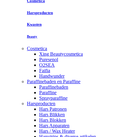
Cosmetica
Harsproducten
Kwasten
Beauty
Cosmetica
Xing Beautycosmetica
Puresenol
O2SEA
Faifia
Handwunder
Paraffinebaden en Paraffine
Paraffinebaden
Paraffine
Sprayparaffine
Harsproducten
Hars Patronen
Hars Blikken
Hars Blokken
Hars Apparaten
Hars / Wax Heater
Harsstrips & diverse artikelen