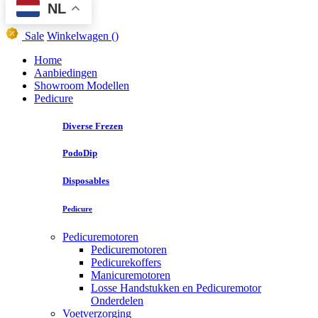
NL
Sale
Winkelwagen
()
Home
Aanbiedingen
Showroom Modellen
Pedicure
Diverse Frezen
PodoDip
Disposables
Pedicure
Pedicuremotoren
Pedicuremotoren
Pedicurekoffers
Manicuremotoren
Losse Handstukken en Pedicuremotor
Onderdelen
Voetverzorging