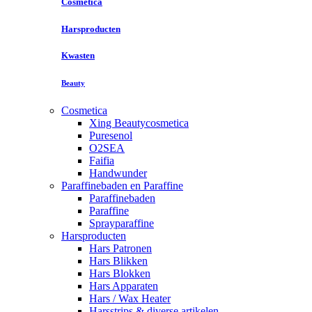
Cosmetica
Harsproducten
Kwasten
Beauty
Cosmetica
Xing Beautycosmetica
Puresenol
O2SEA
Faifia
Handwunder
Paraffinebaden en Paraffine
Paraffinebaden
Paraffine
Sprayparaffine
Harsproducten
Hars Patronen
Hars Blikken
Hars Blokken
Hars Apparaten
Hars / Wax Heater
Harsstrips & diverse artikelen