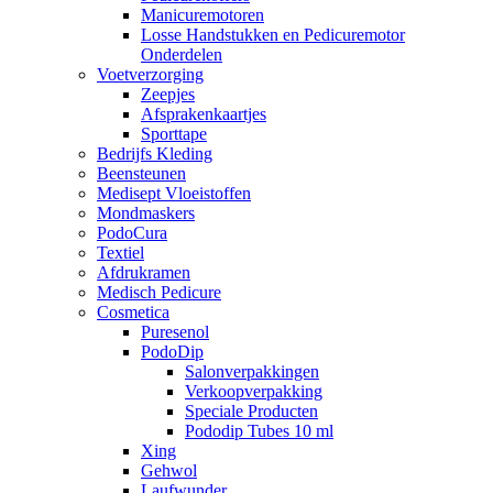
Manicuremotoren
Losse Handstukken en Pedicuremotor
Onderdelen
Voetverzorging
Zeepjes
Afsprakenkaartjes
Sporttape
Bedrijfs Kleding
Beensteunen
Medisept Vloeistoffen
Mondmaskers
PodoCura
Textiel
Afdrukramen
Medisch Pedicure
Cosmetica
Puresenol
PodoDip
Salonverpakkingen
Verkoopverpakking
Speciale Producten
Pododip Tubes 10 ml
Xing
Gehwol
Laufwunder