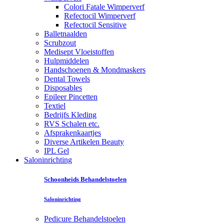
Colori Fatale Wimperverf
Refectocil Wimperverf
Refectocil Sensitive
Balletnaalden
Scrubzout
Medisept Vloeistoffen
Hulpmiddelen
Handschoenen & Mondmaskers
Dental Towels
Disposables
Epileer Pincetten
Textiel
Bedrijfs Kleding
RVS Schalen etc.
Afsprakenkaartjes
Diverse Artikelen Beauty
IPL Gel
Saloninrichting
Schoonheids Behandelstoelen
Saloninrichting
Pedicure Behandelstoelen