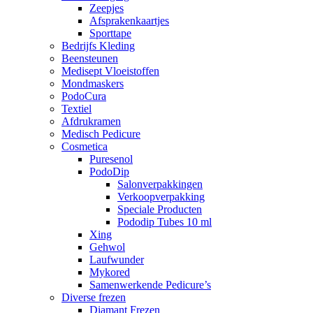
Zeepjes
Afsprakenkaartjes
Sporttape
Bedrijfs Kleding
Beensteunen
Medisept Vloeistoffen
Mondmaskers
PodoCura
Textiel
Afdrukramen
Medisch Pedicure
Cosmetica
Puresenol
PodoDip
Salonverpakkingen
Verkoopverpakking
Speciale Producten
Pododip Tubes 10 ml
Xing
Gehwol
Laufwunder
Mykored
Samenwerkende Pedicure’s
Diverse frezen
Diamant Frezen