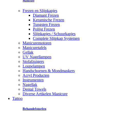
Manicure
Frezen en Slijpkapjes
Diamant Frezen
Keramische Frezen
Tungsten Frezen
Polijst Frezen
Slijpkapjes / Schuurkapjes
Complete Slijpkap Systemen
Manicuremotoren
Manicuretafels
Gellak
UV Nagellampen
Stofafzuigers
Loupelampen
Handschoenen & Mondmaskers
Acryl Producten
Instrumenten
Nagellak
Dental Towels
Diverse Artikelen Manicure
Tattoo
Behandelstoelen