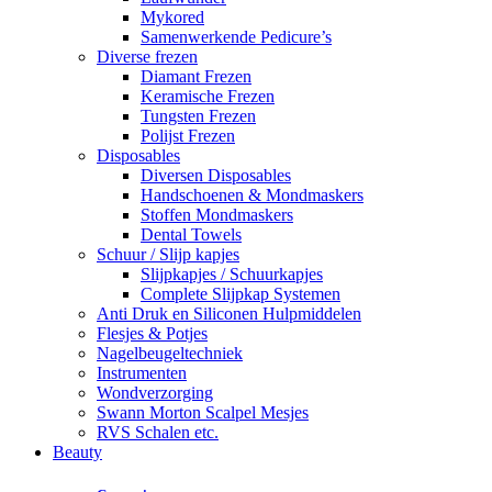
Mykored
Samenwerkende Pedicure’s
Diverse frezen
Diamant Frezen
Keramische Frezen
Tungsten Frezen
Polijst Frezen
Disposables
Diversen Disposables
Handschoenen & Mondmaskers
Stoffen Mondmaskers
Dental Towels
Schuur / Slijp kapjes
Slijpkapjes / Schuurkapjes
Complete Slijpkap Systemen
Anti Druk en Siliconen Hulpmiddelen
Flesjes & Potjes
Nagelbeugeltechniek
Instrumenten
Wondverzorging
Swann Morton Scalpel Mesjes
RVS Schalen etc.
Beauty