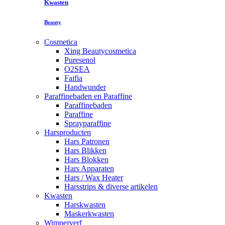
Kwasten
Beauty
Cosmetica
Xing Beautycosmetica
Puresenol
O2SEA
Faifia
Handwunder
Paraffinebaden en Paraffine
Paraffinebaden
Paraffine
Sprayparaffine
Harsproducten
Hars Patronen
Hars Blikken
Hars Blokken
Hars Apparaten
Hars / Wax Heater
Harsstrips & diverse artikelen
Kwasten
Harskwasten
Maskerkwasten
Wimperverf