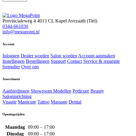
Provincialeweg 4
4013 CL Kapel Avezaath (Tiel)
0344-661030
info@megapoint.nl
Account
Inloggen
Dealer worden
Salon worden
Account aanmaken
Instellingen
Bestellingen
Support
Contact
Service & reparatie
formulier
Over ons
Assortiment
Aanbiedingen
Showroom Modellen
Pedicure
Beauty
Saloninrichting
Visagie
Manicure
Tattoo
Massage
Dental
Openingstijden
Maandag
09:00 – 17:00
Dinsdag
09:00 – 17:00