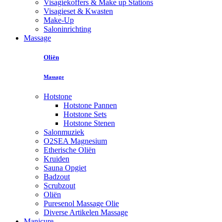
Visagiekoffers & Make up Stations
Visagieset & Kwasten
Make-Up
Saloninrichting
Massage
Oliën
Massage
Hotstone
Hotstone Pannen
Hotstone Sets
Hotstone Stenen
Salonmuziek
O2SEA Magnesium
Etherische Oliën
Kruiden
Sauna Opgiet
Badzout
Scrubzout
Oliën
Puresenol Massage Olie
Diverse Artikelen Massage
Manicure