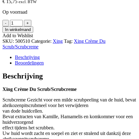
€
15,75
excl. BTW
Op voorraad
Xing
-
+
Crème
In winkelmand
Du
Add to Wishlist
Scrub/Scrubcreme
SKU:
500510
Categorie:
Xing
Tag:
Xing Crème Du
hoeveelheid
Scrub/Scrubcreme
Beschrijving
Beoordelingen
Beschrijving
Xing Crème Du Scrub/Scrubcreme
Scrubcreme Gezicht voor een milde scrubpeeling van de huid, bevat
abrikozenpitscrubmeel voor het verwijderen
van dode huidcellen.
Bevat extracten van Kamille, Hamamelis en komkommer voor een
huidverzorgend
effect tijdens het scrubben.
Uw huid wordt zacht en soepel en ziet er stralend uit dankzij deze
abrikozenpitscrubcreme.