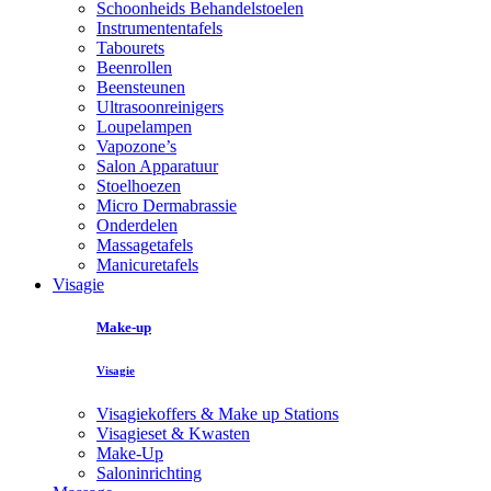
Schoonheids Behandelstoelen
Instrumententafels
Tabourets
Beenrollen
Beensteunen
Ultrasoonreinigers
Loupelampen
Vapozone’s
Salon Apparatuur
Stoelhoezen
Micro Dermabrassie
Onderdelen
Massagetafels
Manicuretafels
Visagie
Make-up
Visagie
Visagiekoffers & Make up Stations
Visagieset & Kwasten
Make-Up
Saloninrichting