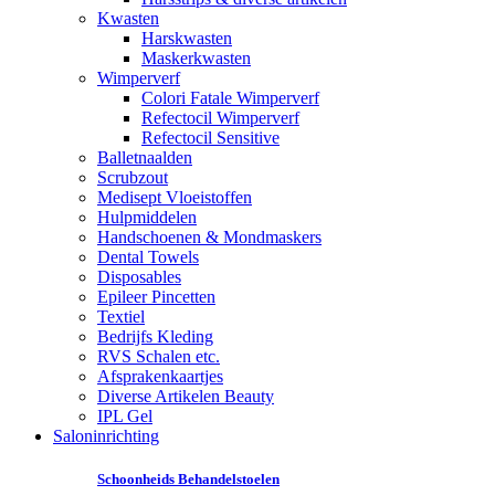
Kwasten
Harskwasten
Maskerkwasten
Wimperverf
Colori Fatale Wimperverf
Refectocil Wimperverf
Refectocil Sensitive
Balletnaalden
Scrubzout
Medisept Vloeistoffen
Hulpmiddelen
Handschoenen & Mondmaskers
Dental Towels
Disposables
Epileer Pincetten
Textiel
Bedrijfs Kleding
RVS Schalen etc.
Afsprakenkaartjes
Diverse Artikelen Beauty
IPL Gel
Saloninrichting
Schoonheids Behandelstoelen