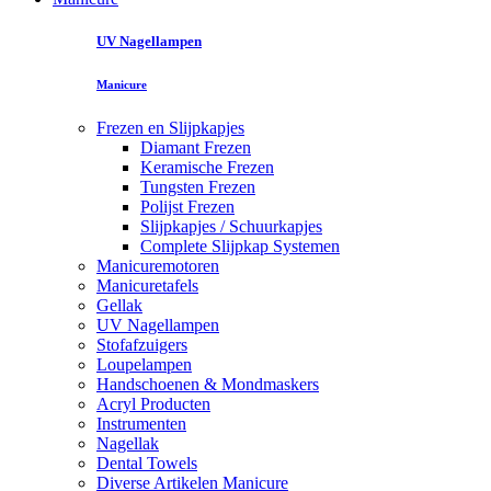
UV Nagellampen
Manicure
Frezen en Slijpkapjes
Diamant Frezen
Keramische Frezen
Tungsten Frezen
Polijst Frezen
Slijpkapjes / Schuurkapjes
Complete Slijpkap Systemen
Manicuremotoren
Manicuretafels
Gellak
UV Nagellampen
Stofafzuigers
Loupelampen
Handschoenen & Mondmaskers
Acryl Producten
Instrumenten
Nagellak
Dental Towels
Diverse Artikelen Manicure