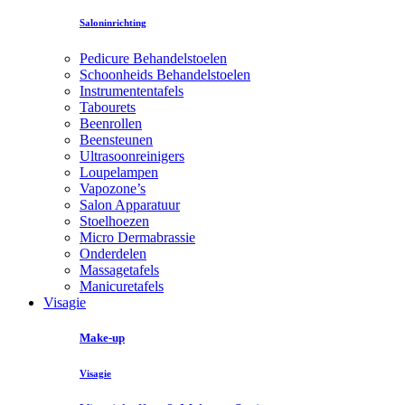
Saloninrichting
Pedicure Behandelstoelen
Schoonheids Behandelstoelen
Instrumententafels
Tabourets
Beenrollen
Beensteunen
Ultrasoonreinigers
Loupelampen
Vapozone’s
Salon Apparatuur
Stoelhoezen
Micro Dermabrassie
Onderdelen
Massagetafels
Manicuretafels
Visagie
Make-up
Visagie