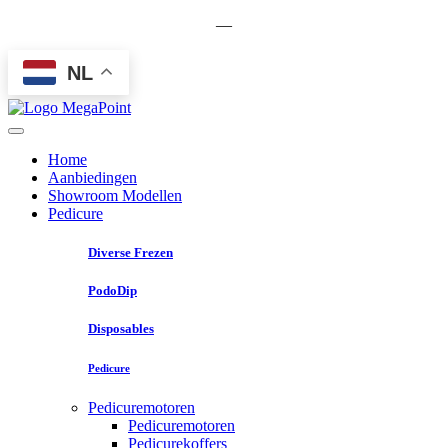
—
NL
Home
Aanbiedingen
Showroom Modellen
Pedicure
Diverse Frezen
PodoDip
Disposables
Pedicure
Pedicuremotoren
Pedicuremotoren
Pedicurekoffers