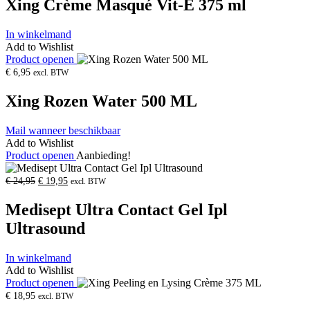
Xing Crème Masqué Vit-E 375 ml
In winkelmand
Add to Wishlist
Product openen
€
6,95
excl. BTW
Xing Rozen Water 500 ML
Mail wanneer beschikbaar
Add to Wishlist
Product openen
Aanbieding!
Oorspronkelijke
Huidige
€
24,95
€
19,95
excl. BTW
prijs
prijs
was:
is:
Medisept Ultra Contact Gel Ipl
€
€
24,95.
19,95.
Ultrasound
In winkelmand
Add to Wishlist
Product openen
€
18,95
excl. BTW