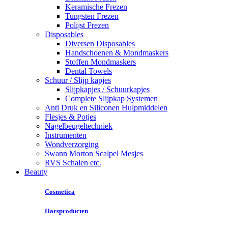
Keramische Frezen
Tungsten Frezen
Polijst Frezen
Disposables
Diversen Disposables
Handschoenen & Mondmaskers
Stoffen Mondmaskers
Dental Towels
Schuur / Slijp kapjes
Slijpkapjes / Schuurkapjes
Complete Slijpkap Systemen
Anti Druk en Siliconen Hulpmiddelen
Flesjes & Potjes
Nagelbeugeltechniek
Instrumenten
Wondverzorging
Swann Morton Scalpel Mesjes
RVS Schalen etc.
Beauty
Cosmetica
Harsproducten