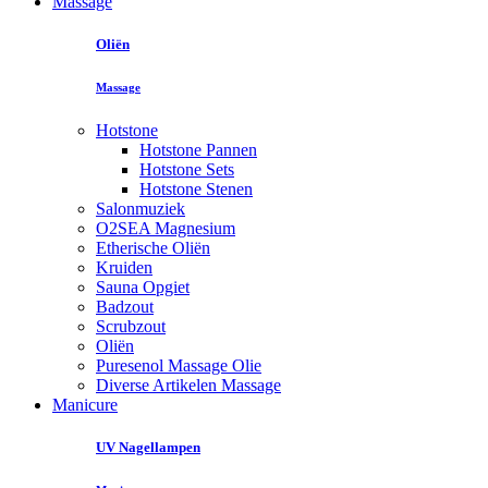
Massage
Oliën
Massage
Hotstone
Hotstone Pannen
Hotstone Sets
Hotstone Stenen
Salonmuziek
O2SEA Magnesium
Etherische Oliën
Kruiden
Sauna Opgiet
Badzout
Scrubzout
Oliën
Puresenol Massage Olie
Diverse Artikelen Massage
Manicure
UV Nagellampen