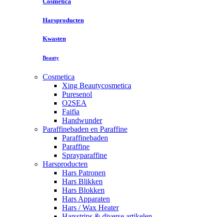
Cosmetica
Harsproducten
Kwasten
Beauty
Cosmetica
Xing Beautycosmetica
Puresenol
O2SEA
Faifia
Handwunder
Paraffinebaden en Paraffine
Paraffinebaden
Paraffine
Sprayparaffine
Harsproducten
Hars Patronen
Hars Blikken
Hars Blokken
Hars Apparaten
Hars / Wax Heater
Harsstrips & diverse artikelen