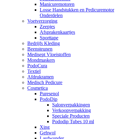
Manicuremotoren
Losse Handstukken en Pedicuremotor
Onderdelen
Voetverzorging
Zeepjes
Afsprakenkaartjes
Sporttape
Bedrijfs Kleding
Beensteunen
Medisept Vloeistoffen
Mondmaskers
PodoCura
Textiel
Afdrukramen
Medisch Pedicure
Cosmetica
Puresenol
PodoDip
Salonverpakkingen
Verkoopverpakking
Speciale Producten
Pododip Tubes 10 ml
Xing
Gehwol
Laufwunder