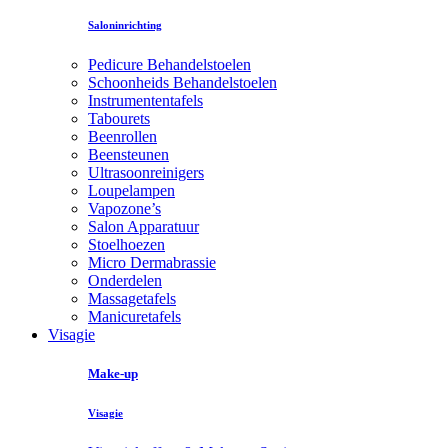
Saloninrichting
Pedicure Behandelstoelen
Schoonheids Behandelstoelen
Instrumententafels
Tabourets
Beenrollen
Beensteunen
Ultrasoonreinigers
Loupelampen
Vapozone’s
Salon Apparatuur
Stoelhoezen
Micro Dermabrassie
Onderdelen
Massagetafels
Manicuretafels
Visagie
Make-up
Visagie