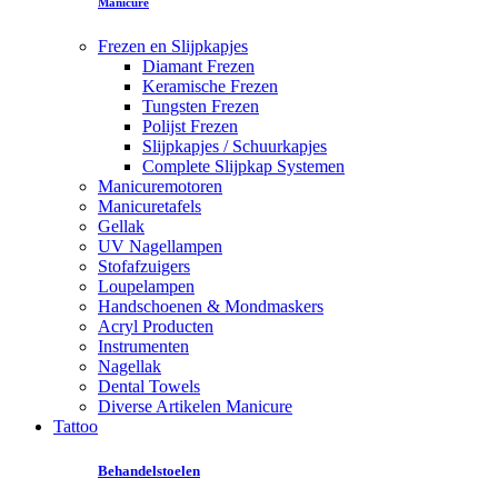
Manicure
Frezen en Slijpkapjes
Diamant Frezen
Keramische Frezen
Tungsten Frezen
Polijst Frezen
Slijpkapjes / Schuurkapjes
Complete Slijpkap Systemen
Manicuremotoren
Manicuretafels
Gellak
UV Nagellampen
Stofafzuigers
Loupelampen
Handschoenen & Mondmaskers
Acryl Producten
Instrumenten
Nagellak
Dental Towels
Diverse Artikelen Manicure
Tattoo
Behandelstoelen