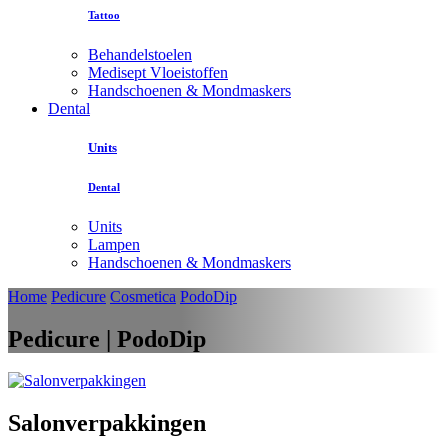
Tattoo
Behandelstoelen
Medisept Vloeistoffen
Handschoenen & Mondmaskers
Dental
Units
Dental
Units
Lampen
Handschoenen & Mondmaskers
Home
Pedicure
Cosmetica
PodoDip
Pedicure | PodoDip
Salonverpakkingen