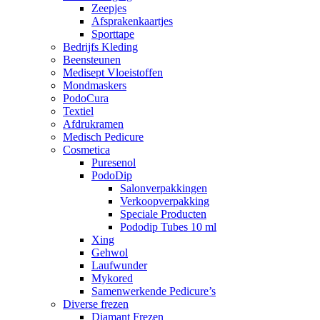
Zeepjes
Afsprakenkaartjes
Sporttape
Bedrijfs Kleding
Beensteunen
Medisept Vloeistoffen
Mondmaskers
PodoCura
Textiel
Afdrukramen
Medisch Pedicure
Cosmetica
Puresenol
PodoDip
Salonverpakkingen
Verkoopverpakking
Speciale Producten
Pododip Tubes 10 ml
Xing
Gehwol
Laufwunder
Mykored
Samenwerkende Pedicure’s
Diverse frezen
Diamant Frezen