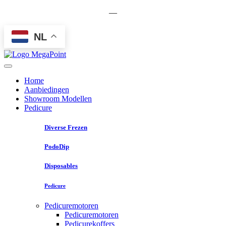
—
NL
Home
Aanbiedingen
Showroom Modellen
Pedicure
Diverse Frezen
PodoDip
Disposables
Pedicure
Pedicuremotoren
Pedicuremotoren
Pedicurekoffers