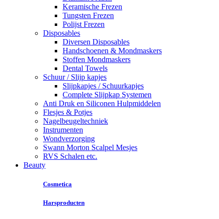
Keramische Frezen
Tungsten Frezen
Polijst Frezen
Disposables
Diversen Disposables
Handschoenen & Mondmaskers
Stoffen Mondmaskers
Dental Towels
Schuur / Slijp kapjes
Slijpkapjes / Schuurkapjes
Complete Slijpkap Systemen
Anti Druk en Siliconen Hulpmiddelen
Flesjes & Potjes
Nagelbeugeltechniek
Instrumenten
Wondverzorging
Swann Morton Scalpel Mesjes
RVS Schalen etc.
Beauty
Cosmetica
Harsproducten