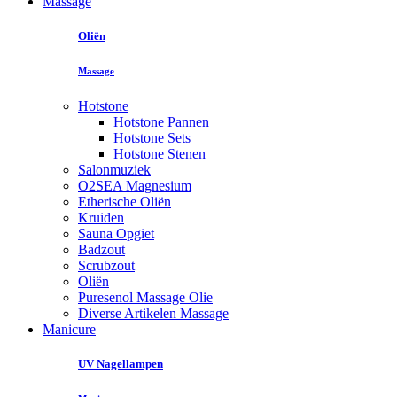
Massage
Oliën
Massage
Hotstone
Hotstone Pannen
Hotstone Sets
Hotstone Stenen
Salonmuziek
O2SEA Magnesium
Etherische Oliën
Kruiden
Sauna Opgiet
Badzout
Scrubzout
Oliën
Puresenol Massage Olie
Diverse Artikelen Massage
Manicure
UV Nagellampen