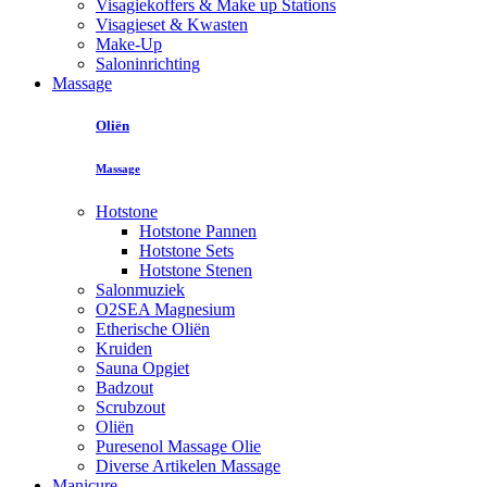
Visagiekoffers & Make up Stations
Visagieset & Kwasten
Make-Up
Saloninrichting
Massage
Oliën
Massage
Hotstone
Hotstone Pannen
Hotstone Sets
Hotstone Stenen
Salonmuziek
O2SEA Magnesium
Etherische Oliën
Kruiden
Sauna Opgiet
Badzout
Scrubzout
Oliën
Puresenol Massage Olie
Diverse Artikelen Massage
Manicure