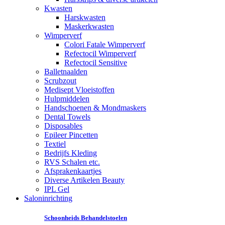
Kwasten
Harskwasten
Maskerkwasten
Wimperverf
Colori Fatale Wimperverf
Refectocil Wimperverf
Refectocil Sensitive
Balletnaalden
Scrubzout
Medisept Vloeistoffen
Hulpmiddelen
Handschoenen & Mondmaskers
Dental Towels
Disposables
Epileer Pincetten
Textiel
Bedrijfs Kleding
RVS Schalen etc.
Afsprakenkaartjes
Diverse Artikelen Beauty
IPL Gel
Saloninrichting
Schoonheids Behandelstoelen