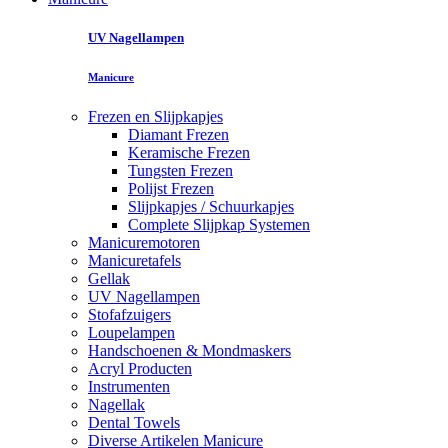
UV Nagellampen
Manicure
Frezen en Slijpkapjes
Diamant Frezen
Keramische Frezen
Tungsten Frezen
Polijst Frezen
Slijpkapjes / Schuurkapjes
Complete Slijpkap Systemen
Manicuremotoren
Manicuretafels
Gellak
UV Nagellampen
Stofafzuigers
Loupelampen
Handschoenen & Mondmaskers
Acryl Producten
Instrumenten
Nagellak
Dental Towels
Diverse Artikelen Manicure