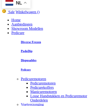
NL
Sale
Winkelwagen
()
Home
Aanbiedingen
Showroom Modellen
Pedicure
Diverse Frezen
PodoDip
Disposables
Pedicure
Pedicuremotoren
Pedicuremotoren
Pedicurekoffers
Manicuremotoren
Losse Handstukken en Pedicuremotor
Onderdelen
Voetverzorging