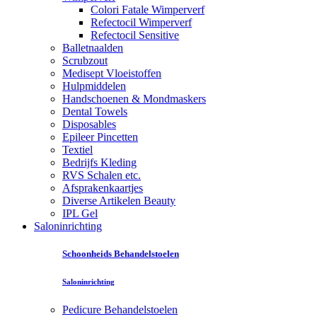
Colori Fatale Wimperverf
Refectocil Wimperverf
Refectocil Sensitive
Balletnaalden
Scrubzout
Medisept Vloeistoffen
Hulpmiddelen
Handschoenen & Mondmaskers
Dental Towels
Disposables
Epileer Pincetten
Textiel
Bedrijfs Kleding
RVS Schalen etc.
Afsprakenkaartjes
Diverse Artikelen Beauty
IPL Gel
Saloninrichting
Schoonheids Behandelstoelen
Saloninrichting
Pedicure Behandelstoelen