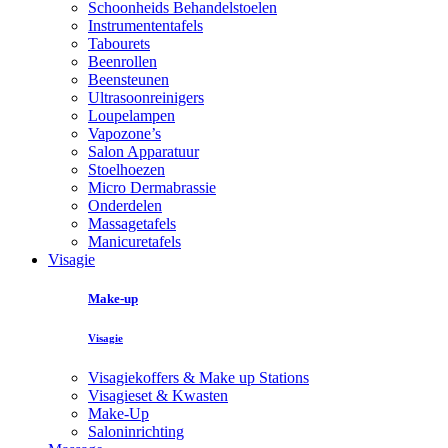
Schoonheids Behandelstoelen
Instrumententafels
Tabourets
Beenrollen
Beensteunen
Ultrasoonreinigers
Loupelampen
Vapozone’s
Salon Apparatuur
Stoelhoezen
Micro Dermabrassie
Onderdelen
Massagetafels
Manicuretafels
Visagie
Make-up
Visagie
Visagiekoffers & Make up Stations
Visagieset & Kwasten
Make-Up
Saloninrichting