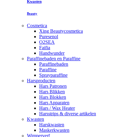
Kwasten
Beauty
Cosmetica
Xing Beautycosmetica
Puresenol
O2SEA
Faifia
Handwunder
Paraffinebaden en Paraffine
Paraffinebaden
Paraffine
Sprayparaffine
Harsproducten
Hars Patronen
Hars Blikken
Hars Blokken
Hars Apparaten
Hars / Wax Heater
Harsstrips & diverse artikelen
Kwasten
Harskwasten
Maskerkwasten
Wimperverf