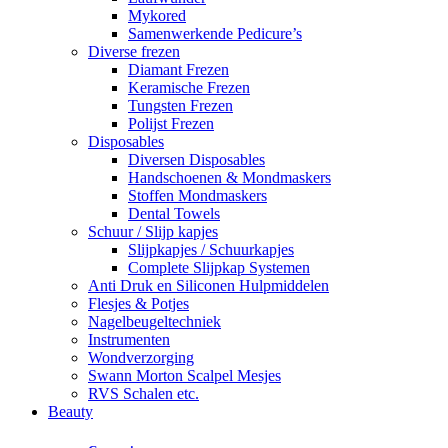
Mykored
Samenwerkende Pedicure’s
Diverse frezen
Diamant Frezen
Keramische Frezen
Tungsten Frezen
Polijst Frezen
Disposables
Diversen Disposables
Handschoenen & Mondmaskers
Stoffen Mondmaskers
Dental Towels
Schuur / Slijp kapjes
Slijpkapjes / Schuurkapjes
Complete Slijpkap Systemen
Anti Druk en Siliconen Hulpmiddelen
Flesjes & Potjes
Nagelbeugeltechniek
Instrumenten
Wondverzorging
Swann Morton Scalpel Mesjes
RVS Schalen etc.
Beauty