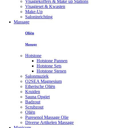
Visagiekoffers & Make up Stations
Visagieset & Kwasten
Make-Up
Saloninrichting
Massage
Oliën
Massage
Hotstone
Hotstone Pannen
Hotstone Sets
Hotstone Stenen
Salonmuziek
O2SEA Magnesium
Etherische Oliën
Kruiden
Sauna Opgiet
Badzout
Scrubzout
Oliën
Puresenol Massage Olie
Diverse Artikelen Massage
Manicure