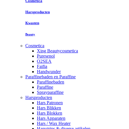
Cosmetica
Harsproducten
Kwasten
Beauty
Cosmetica
Xing Beautycosmetica
Puresenol
O2SEA
Faifia
Handwunder
Paraffinebaden en Paraffine
Paraffinebaden
Paraffine
Sprayparaffine
Harsproducten
Hars Patronen
Hars Blikken
Hars Blokken
Hars Apparaten
Hars / Wax Heater
Harsstrips & diverse artikelen