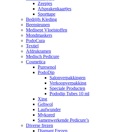
Zeepjes
Afsprakenkaartjes
Sporttape
Bedrijfs Kleding
Beensteunen
Medisept Vloeistoffen
Mondmaskers
PodoCura
Textiel
Afdrukramen
Medisch Pedicure
Cosmetica
Puresenol
PodoDip
Salonverpakkingen
Verkoopverpakking
Speciale Producten
Pododip Tubes 10 ml
Xing
Gehwol
Laufwunder
Mykored
Samenwerkende Pedicure’s
Diverse frezen
Diamant Frezen