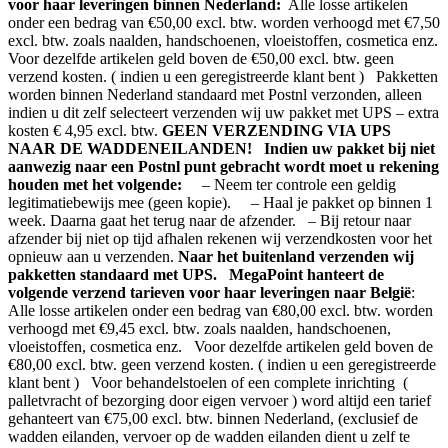
voor haar leveringen binnen Nederland:
Alle losse artikelen
onder een bedrag van €50,00 excl. btw. worden verhoogd met €7,50
excl. btw. zoals naalden, handschoenen, vloeistoffen, cosmetica enz.
Voor dezelfde artikelen geld boven de €50,00 excl. btw. geen
verzend kosten. ( indien u een geregistreerde klant bent ) Pakketten
worden binnen Nederland standaard met Postnl verzonden, alleen
indien u dit zelf selecteert verzenden wij uw pakket met UPS – extra
kosten € 4,95 excl. btw.
GEEN VERZENDING VIA UPS
NAAR DE WADDENEILANDEN!
Indien uw pakket bij niet
aanwezig naar een Postnl punt gebracht wordt moet u rekening
houden met het volgende:
– Neem ter controle een geldig
legitimatiebewijs mee (geen kopie). – Haal je pakket op binnen 1
week. Daarna gaat het terug naar de afzender. – Bij retour naar
afzender bij niet op tijd afhalen rekenen wij verzendkosten voor het
opnieuw aan u verzenden.
Naar het buitenland verzenden wij
pakketten standaard met UPS.
MegaPoint hanteert de
volgende verzend tarieven voor haar leveringen naar België
:
Alle losse artikelen onder een bedrag van €80,00 excl. btw. worden
verhoogd met €9,45 excl. btw. zoals naalden, handschoenen,
vloeistoffen, cosmetica enz. Voor dezelfde artikelen geld boven de
€80,00 excl. btw. geen verzend kosten. ( indien u een geregistreerde
klant bent ) Voor behandelstoelen of een complete inrichting (
palletvracht of bezorging door eigen vervoer ) word altijd een tarief
gehanteert van €75,00 excl. btw. binnen Nederland, (exclusief de
wadden eilanden, vervoer op de wadden eilanden dient u zelf te