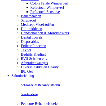
Colori Fatale Wimperverf
Refectocil Wimperverf
Refectocil Sensitive
Balletnaalden
Scrubzout
Medisept Vloeistoffen
Hulpmiddelen
Handschoenen & Mondmaskers
Dental Towels
Disposables
Epileer Pincetten
Textiel
Bedrijfs Kleding
RVS Schalen etc.
Afsprakenkaartjes
Diverse Artikelen Beauty
IPL Gel
Saloninrichting
Schoonheids Behandelstoelen
Saloninrichting
Pedicure Behandelstoelen