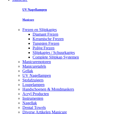
UV Nagellampen
Manicure
Frezen en Slijpkapjes
Diamant Frezen
Keramische Frezen
Tungsten Frezen
Polijst Frezen
Slijpkapjes / Schuurkapjes
Complete Slijpkap Systemen
Manicuremotoren
Manicuretafels
Gellak
UV Nagellampen
Stofafzuigers
Loupelampen
Handschoenen & Mondmaskers
Acryl Producten
Instrumenten
Nagellak
Dental Towels
Diverse Artikelen Manicure