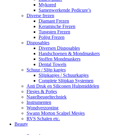
Mykored
Samenwerkende Pedicure’s
Diverse frezen
Diamant Frezen
Keramische Frezen
Tungsten Frezen
Polijst Frezen
Disposables
Diversen Disposables
Handschoenen & Mondmaskers
Stoffen Mondmaskers
Dental Towels
Schuur / Slijp kapjes
Slijpkapjes / Schuurkapjes
Complete Slijpkap Systemen
Anti Druk en Siliconen Hulpmiddelen
Flesjes & Potjes
Nagelbeugeltechniek
Instrumenten
Wondverzorging
Swann Morton Scalpel Mesjes
RVS Schalen etc.
Beauty