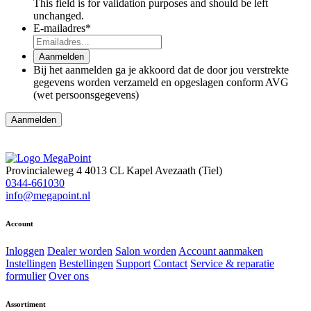
This field is for validation purposes and should be left
unchanged.
E-mailadres
*
Aanmelden
Bij het aanmelden ga je akkoord dat de door jou verstrekte
gegevens worden verzameld en opgeslagen conform AVG
(wet persoonsgegevens)
Provincialeweg 4
4013 CL Kapel Avezaath (Tiel)
0344-661030
info@megapoint.nl
Account
Inloggen
Dealer worden
Salon worden
Account aanmaken
Instellingen
Bestellingen
Support
Contact
Service & reparatie
formulier
Over ons
Assortiment