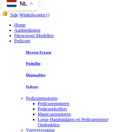
NL
Sale
Winkelwagen
()
Home
Aanbiedingen
Showroom Modellen
Pedicure
Diverse Frezen
PodoDip
Disposables
Pedicure
Pedicuremotoren
Pedicuremotoren
Pedicurekoffers
Manicuremotoren
Losse Handstukken en Pedicuremotor
Onderdelen
Voetverzorging