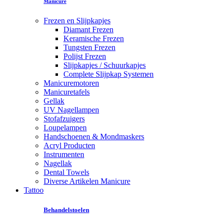
Manicure
Frezen en Slijpkapjes
Diamant Frezen
Keramische Frezen
Tungsten Frezen
Polijst Frezen
Slijpkapjes / Schuurkapjes
Complete Slijpkap Systemen
Manicuremotoren
Manicuretafels
Gellak
UV Nagellampen
Stofafzuigers
Loupelampen
Handschoenen & Mondmaskers
Acryl Producten
Instrumenten
Nagellak
Dental Towels
Diverse Artikelen Manicure
Tattoo
Behandelstoelen