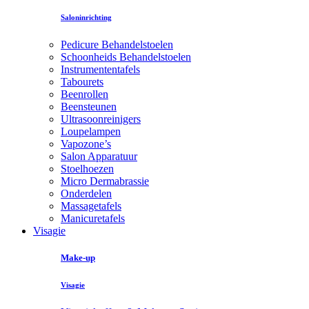
Saloninrichting
Pedicure Behandelstoelen
Schoonheids Behandelstoelen
Instrumententafels
Tabourets
Beenrollen
Beensteunen
Ultrasoonreinigers
Loupelampen
Vapozone’s
Salon Apparatuur
Stoelhoezen
Micro Dermabrassie
Onderdelen
Massagetafels
Manicuretafels
Visagie
Make-up
Visagie