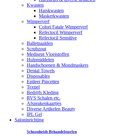
Kwasten
Harskwasten
Maskerkwasten
Wimperverf
Colori Fatale Wimperverf
Refectocil Wimperverf
Refectocil Sensitive
Balletnaalden
Scrubzout
Medisept Vloeistoffen
Hulpmiddelen
Handschoenen & Mondmaskers
Dental Towels
Disposables
Epileer Pincetten
Textiel
Bedrijfs Kleding
RVS Schalen etc.
Afsprakenkaartjes
Diverse Artikelen Beauty
IPL Gel
Saloninrichting
Schoonheids Behandelstoelen