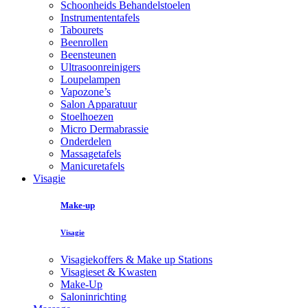
Schoonheids Behandelstoelen
Instrumententafels
Tabourets
Beenrollen
Beensteunen
Ultrasoonreinigers
Loupelampen
Vapozone’s
Salon Apparatuur
Stoelhoezen
Micro Dermabrassie
Onderdelen
Massagetafels
Manicuretafels
Visagie
Make-up
Visagie
Visagiekoffers & Make up Stations
Visagieset & Kwasten
Make-Up
Saloninrichting