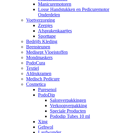
Manicuremotoren
Losse Handstukken en Pedicuremotor
Onderdelen
Voetverzorging
Zeepjes
Afsprakenkaartjes
Sporttape
Bedrijfs Kleding
Beensteunen
Medisept Vloeistoffen
Mondmaskers
PodoCura
Textiel
Afdrukramen
Medisch Pedicure
Cosmetica
Puresenol
PodoDip
Salonverpakkingen
Verkoopverpakking
Speciale Producten
Pododip Tubes 10 ml
Xing
Gehwol
Laufwunder