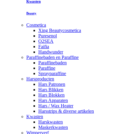
Kwasten
Beauty
Cosmetica
Xing Beautycosmetica
Puresenol
O2SEA
Faifia
Handwunder
Paraffinebaden en Paraffine
Paraffinebaden
Paraffine
Sprayparaffine
Harsproducten
Hars Patronen
Hars Blikken
Hars Blokken
Hars Apparaten
Hars / Wax Heater
Harsstrips & diverse artikelen
Kwasten
Harskwasten
Maskerkwasten
Wimperverf