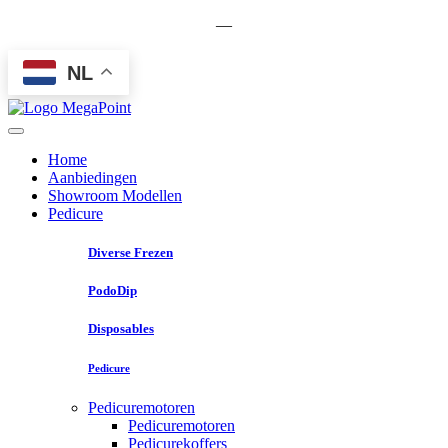
—
NL
Home
Aanbiedingen
Showroom Modellen
Pedicure
Diverse Frezen
PodoDip
Disposables
Pedicure
Pedicuremotoren
Pedicuremotoren
Pedicurekoffers