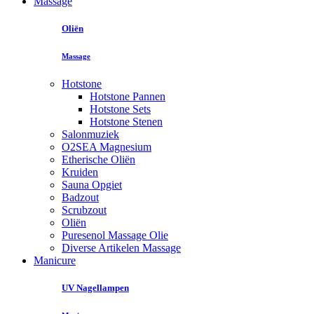
Massage
Oliën
Massage
Hotstone
Hotstone Pannen
Hotstone Sets
Hotstone Stenen
Salonmuziek
O2SEA Magnesium
Etherische Oliën
Kruiden
Sauna Opgiet
Badzout
Scrubzout
Oliën
Puresenol Massage Olie
Diverse Artikelen Massage
Manicure
UV Nagellampen