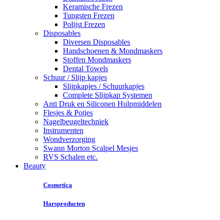
Keramische Frezen
Tungsten Frezen
Polijst Frezen
Disposables
Diversen Disposables
Handschoenen & Mondmaskers
Stoffen Mondmaskers
Dental Towels
Schuur / Slijp kapjes
Slijpkapjes / Schuurkapjes
Complete Slijpkap Systemen
Anti Druk en Siliconen Hulpmiddelen
Flesjes & Potjes
Nagelbeugeltechniek
Instrumenten
Wondverzorging
Swann Morton Scalpel Mesjes
RVS Schalen etc.
Beauty
Cosmetica
Harsproducten