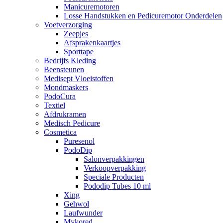
Manicuremotoren
Losse Handstukken en Pedicuremotor Onderdelen
Voetverzorging
Zeepjes
Afsprakenkaartjes
Sporttape
Bedrijfs Kleding
Beensteunen
Medisept Vloeistoffen
Mondmaskers
PodoCura
Textiel
Afdrukramen
Medisch Pedicure
Cosmetica
Puresenol
PodoDip
Salonverpakkingen
Verkoopverpakking
Speciale Producten
Pododip Tubes 10 ml
Xing
Gehwol
Laufwunder
Mykored