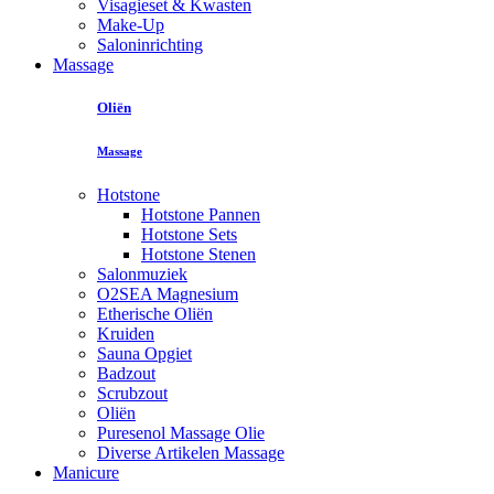
Visagieset & Kwasten
Make-Up
Saloninrichting
Massage
Oliën
Massage
Hotstone
Hotstone Pannen
Hotstone Sets
Hotstone Stenen
Salonmuziek
O2SEA Magnesium
Etherische Oliën
Kruiden
Sauna Opgiet
Badzout
Scrubzout
Oliën
Puresenol Massage Olie
Diverse Artikelen Massage
Manicure