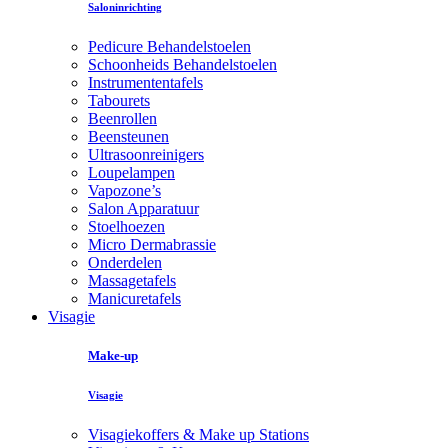
Saloninrichting
Pedicure Behandelstoelen
Schoonheids Behandelstoelen
Instrumententafels
Tabourets
Beenrollen
Beensteunen
Ultrasoonreinigers
Loupelampen
Vapozone’s
Salon Apparatuur
Stoelhoezen
Micro Dermabrassie
Onderdelen
Massagetafels
Manicuretafels
Visagie
Make-up
Visagie
Visagiekoffers & Make up Stations