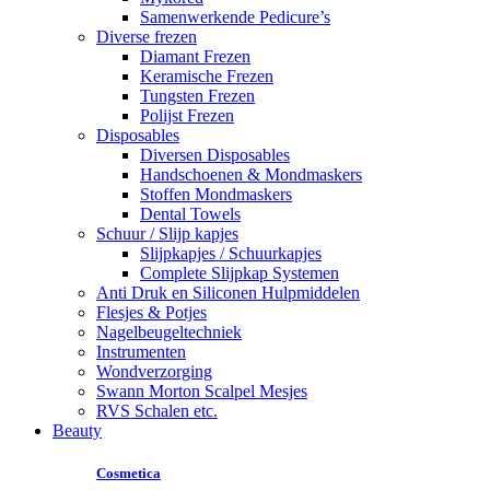
Samenwerkende Pedicure’s
Diverse frezen
Diamant Frezen
Keramische Frezen
Tungsten Frezen
Polijst Frezen
Disposables
Diversen Disposables
Handschoenen & Mondmaskers
Stoffen Mondmaskers
Dental Towels
Schuur / Slijp kapjes
Slijpkapjes / Schuurkapjes
Complete Slijpkap Systemen
Anti Druk en Siliconen Hulpmiddelen
Flesjes & Potjes
Nagelbeugeltechniek
Instrumenten
Wondverzorging
Swann Morton Scalpel Mesjes
RVS Schalen etc.
Beauty
Cosmetica