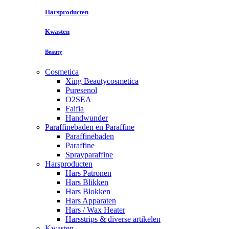
Harsproducten
Kwasten
Beauty
Cosmetica
Xing Beautycosmetica
Puresenol
O2SEA
Faifia
Handwunder
Paraffinebaden en Paraffine
Paraffinebaden
Paraffine
Sprayparaffine
Harsproducten
Hars Patronen
Hars Blikken
Hars Blokken
Hars Apparaten
Hars / Wax Heater
Harsstrips & diverse artikelen
Kwasten