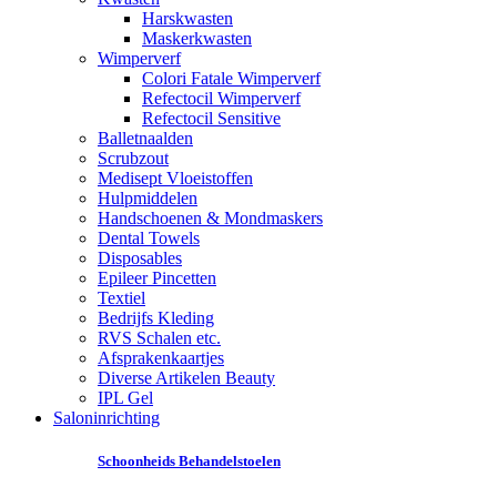
Harskwasten
Maskerkwasten
Wimperverf
Colori Fatale Wimperverf
Refectocil Wimperverf
Refectocil Sensitive
Balletnaalden
Scrubzout
Medisept Vloeistoffen
Hulpmiddelen
Handschoenen & Mondmaskers
Dental Towels
Disposables
Epileer Pincetten
Textiel
Bedrijfs Kleding
RVS Schalen etc.
Afsprakenkaartjes
Diverse Artikelen Beauty
IPL Gel
Saloninrichting
Schoonheids Behandelstoelen