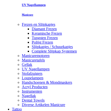
UV Nagellampen
Manicure
Frezen en Slijpkapjes
Diamant Frezen
Keramische Frezen
Tungsten Frezen
Polijst Frezen
Slijpkapjes / Schuurkapjes
Complete Slijpkap Systemen
Manicuremotoren
Manicuretafels
Gellak
UV Nagellampen
Stofafzuigers
Loupelampen
Handschoenen & Mondmaskers
Acryl Producten
Instrumenten
Nagellak
Dental Towels
Diverse Artikelen Manicure
Tattoo