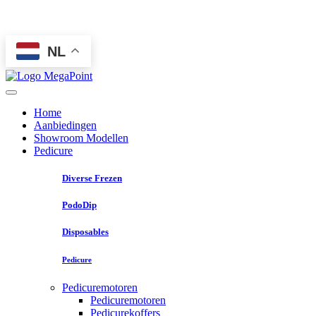
NL
Home
Aanbiedingen
Showroom Modellen
Pedicure
Diverse Frezen
PodoDip
Disposables
Pedicure
Pedicuremotoren
Pedicuremotoren
Pedicurekoffers