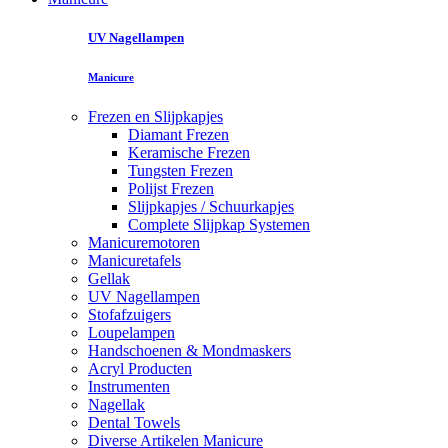
UV Nagellampen
Manicure
Frezen en Slijpkapjes
Diamant Frezen
Keramische Frezen
Tungsten Frezen
Polijst Frezen
Slijpkapjes / Schuurkapjes
Complete Slijpkap Systemen
Manicuremotoren
Manicuretafels
Gellak
UV Nagellampen
Stofafzuigers
Loupelampen
Handschoenen & Mondmaskers
Acryl Producten
Instrumenten
Nagellak
Dental Towels
Diverse Artikelen Manicure