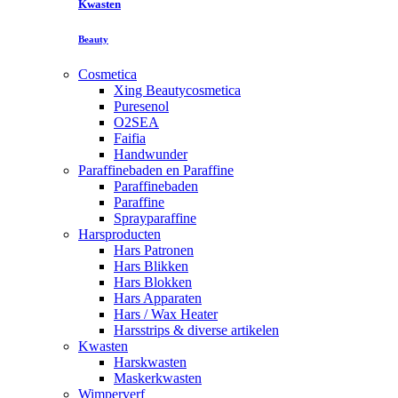
Kwasten
Beauty
Cosmetica
Xing Beautycosmetica
Puresenol
O2SEA
Faifia
Handwunder
Paraffinebaden en Paraffine
Paraffinebaden
Paraffine
Sprayparaffine
Harsproducten
Hars Patronen
Hars Blikken
Hars Blokken
Hars Apparaten
Hars / Wax Heater
Harsstrips & diverse artikelen
Kwasten
Harskwasten
Maskerkwasten
Wimperverf