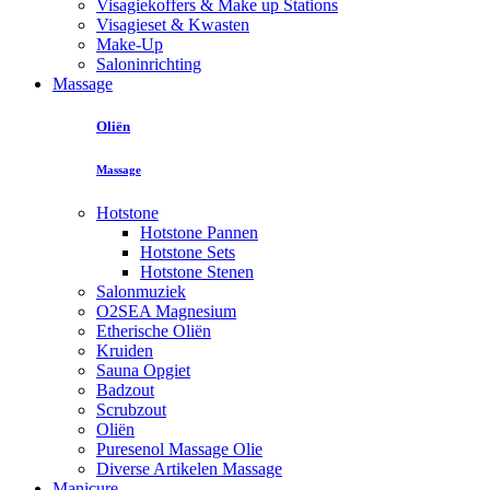
Visagiekoffers & Make up Stations
Visagieset & Kwasten
Make-Up
Saloninrichting
Massage
Oliën
Massage
Hotstone
Hotstone Pannen
Hotstone Sets
Hotstone Stenen
Salonmuziek
O2SEA Magnesium
Etherische Oliën
Kruiden
Sauna Opgiet
Badzout
Scrubzout
Oliën
Puresenol Massage Olie
Diverse Artikelen Massage
Manicure