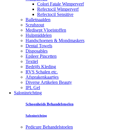
Colori Fatale Wimperverf
Refectocil Wimperverf
Refectocil Sensitive
Balletnaalden
Scrubzout
Medisept Vloeistoffen
Hulpmiddelen
Handschoenen & Mondmaskers
Dental Towels
Disposables
Epileer Pincetten
Textiel
Bedrijfs Kleding
RVS Schalen etc.
Afsprakenkaartjes
Diverse Artikelen Beauty
IPL Gel
Saloninrichting
Schoonheids Behandelstoelen
Saloninrichting
Pedicure Behandelstoelen