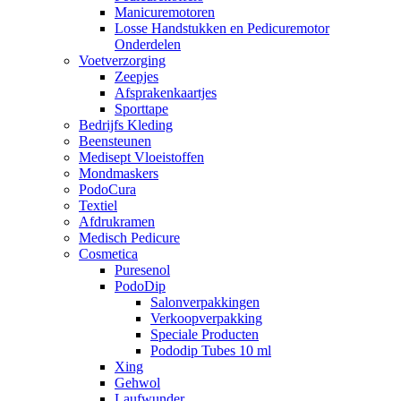
Manicuremotoren
Losse Handstukken en Pedicuremotor
Onderdelen
Voetverzorging
Zeepjes
Afsprakenkaartjes
Sporttape
Bedrijfs Kleding
Beensteunen
Medisept Vloeistoffen
Mondmaskers
PodoCura
Textiel
Afdrukramen
Medisch Pedicure
Cosmetica
Puresenol
PodoDip
Salonverpakkingen
Verkoopverpakking
Speciale Producten
Pododip Tubes 10 ml
Xing
Gehwol
Laufwunder