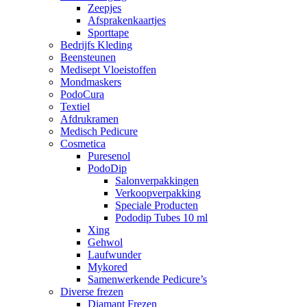
Zeepjes
Afsprakenkaartjes
Sporttape
Bedrijfs Kleding
Beensteunen
Medisept Vloeistoffen
Mondmaskers
PodoCura
Textiel
Afdrukramen
Medisch Pedicure
Cosmetica
Puresenol
PodoDip
Salonverpakkingen
Verkoopverpakking
Speciale Producten
Pododip Tubes 10 ml
Xing
Gehwol
Laufwunder
Mykored
Samenwerkende Pedicure’s
Diverse frezen
Diamant Frezen