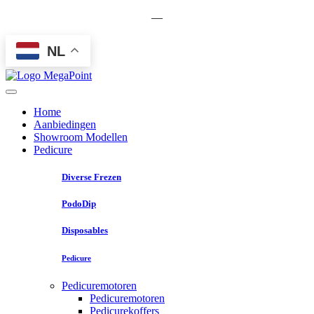
—
NL
Home
Aanbiedingen
Showroom Modellen
Pedicure
Diverse Frezen
PodoDip
Disposables
Pedicure
Pedicuremotoren
Pedicuremotoren
Pedicurekoffers