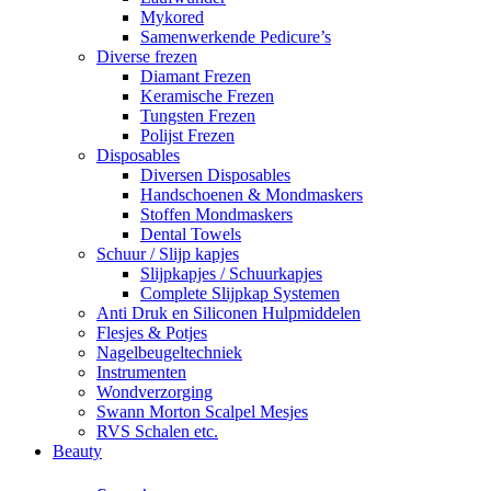
Mykored
Samenwerkende Pedicure’s
Diverse frezen
Diamant Frezen
Keramische Frezen
Tungsten Frezen
Polijst Frezen
Disposables
Diversen Disposables
Handschoenen & Mondmaskers
Stoffen Mondmaskers
Dental Towels
Schuur / Slijp kapjes
Slijpkapjes / Schuurkapjes
Complete Slijpkap Systemen
Anti Druk en Siliconen Hulpmiddelen
Flesjes & Potjes
Nagelbeugeltechniek
Instrumenten
Wondverzorging
Swann Morton Scalpel Mesjes
RVS Schalen etc.
Beauty