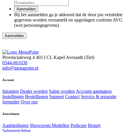
Aanmelden
Bij het aanmelden ga je akkoord dat de door jou verstrekte
gegevens worden verzameld en opgeslagen conform AVG
(wet persoonsgegevens)
Provincialeweg 4
4013 CL Kapel Avezaath (Tiel)
0344-661030
info@megapoint.nl
Account
Inloggen
Dealer worden
Salon worden
Account aanmaken
Instellingen
Bestellingen
Support
Contact
Service & reparatie
formulier
Over ons
Assortiment
Aanbiedingen
Showroom Modellen
Pedicure
Beauty
Saloninrichting