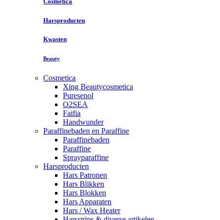
Cosmetica
Harsproducten
Kwasten
Beauty
Cosmetica
Xing Beautycosmetica
Puresenol
O2SEA
Faifia
Handwunder
Paraffinebaden en Paraffine
Paraffinebaden
Paraffine
Sprayparaffine
Harsproducten
Hars Patronen
Hars Blikken
Hars Blokken
Hars Apparaten
Hars / Wax Heater
Harsstrips & diverse artikelen