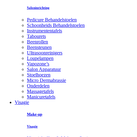
Saloninrichting
Pedicure Behandelstoelen
Schoonheids Behandelstoelen
Instrumententafels
Tabourets
Beenrollen
Beensteunen
Ultrasoonreinigers
Loupelampen
Vapozone’s
Salon Apparatuur
Stoelhoezen
Micro Dermabrassie
Onderdelen
Massagetafels
Manicuretafels
Visagie
Make-up
Visagie