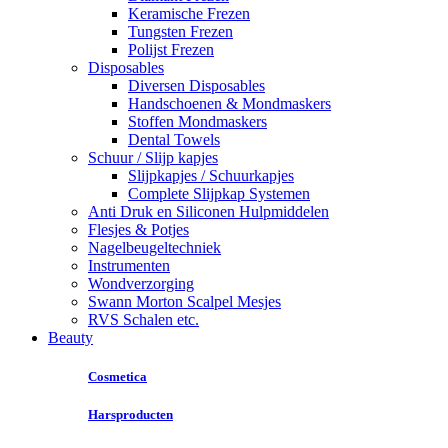
Keramische Frezen
Tungsten Frezen
Polijst Frezen
Disposables
Diversen Disposables
Handschoenen & Mondmaskers
Stoffen Mondmaskers
Dental Towels
Schuur / Slijp kapjes
Slijpkapjes / Schuurkapjes
Complete Slijpkap Systemen
Anti Druk en Siliconen Hulpmiddelen
Flesjes & Potjes
Nagelbeugeltechniek
Instrumenten
Wondverzorging
Swann Morton Scalpel Mesjes
RVS Schalen etc.
Beauty
Cosmetica
Harsproducten