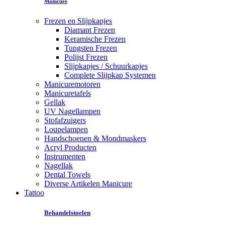
Manicure
Frezen en Slijpkapjes
Diamant Frezen
Keramische Frezen
Tungsten Frezen
Polijst Frezen
Slijpkapjes / Schuurkapjes
Complete Slijpkap Systemen
Manicuremotoren
Manicuretafels
Gellak
UV Nagellampen
Stofafzuigers
Loupelampen
Handschoenen & Mondmaskers
Acryl Producten
Instrumenten
Nagellak
Dental Towels
Diverse Artikelen Manicure
Tattoo
Behandelstoelen