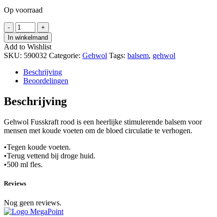
Op voorraad
Gehwol
-
+
Fusskraft
In winkelmand
Rood
Add to Wishlist
500
SKU:
590032
Categorie:
Gehwol
Tags:
balsem
,
gehwol
ml
hoeveelheid
Beschrijving
Beoordelingen
Beschrijving
Gehwol Fusskraft rood is een heerlijke stimulerende balsem voor
mensen met koude voeten om de bloed circulatie te verhogen.
•Tegen koude voeten.
•Terug vettend bij droge huid.
•500 ml fles.
Reviews
Nog geen reviews.