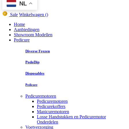
NL
Sale
Winkelwagen
()
Home
Aanbiedingen
Showroom Modellen
Pedicure
Diverse Frezen
PodoDip
Disposables
Pedicure
Pedicuremotoren
Pedicuremotoren
Pedicurekoffers
Manicuremotoren
Losse Handstukken en Pedicuremotor
Onderdelen
Voetverzorging