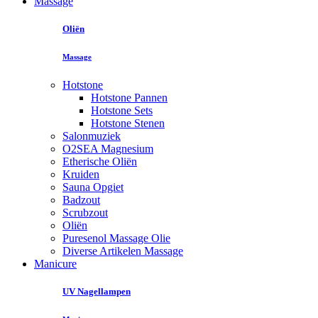
Massage
Oliën
Massage
Hotstone
Hotstone Pannen
Hotstone Sets
Hotstone Stenen
Salonmuziek
O2SEA Magnesium
Etherische Oliën
Kruiden
Sauna Opgiet
Badzout
Scrubzout
Oliën
Puresenol Massage Olie
Diverse Artikelen Massage
Manicure
UV Nagellampen