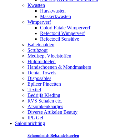
Kwasten
Harskwasten
Maskerkwasten
Wimperverf
Colori Fatale Wimperverf
Refectocil Wimperverf
Refectocil Sensitive
Balletnaalden
Scrubzout
Medisept Vloeistoffen
Hulpmiddelen
Handschoenen & Mondmaskers
Dental Towels
Disposables
Epileer Pincetten
Textiel
Bedrijfs Kleding
RVS Schalen etc.
Afsprakenkaartjes
Diverse Artikelen Beauty
IPL Gel
Saloninrichting
Schoonheids Behandelstoelen