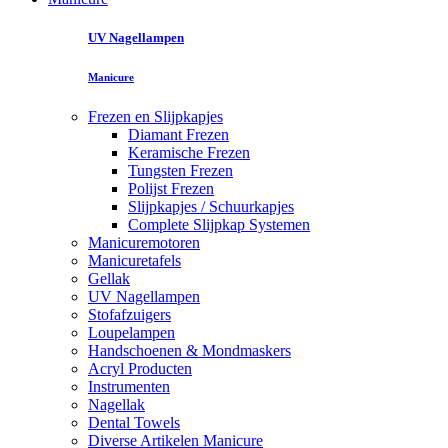
UV Nagellampen
Manicure
Frezen en Slijpkapjes
Diamant Frezen
Keramische Frezen
Tungsten Frezen
Polijst Frezen
Slijpkapjes / Schuurkapjes
Complete Slijpkap Systemen
Manicuremotoren
Manicuretafels
Gellak
UV Nagellampen
Stofafzuigers
Loupelampen
Handschoenen & Mondmaskers
Acryl Producten
Instrumenten
Nagellak
Dental Towels
Diverse Artikelen Manicure