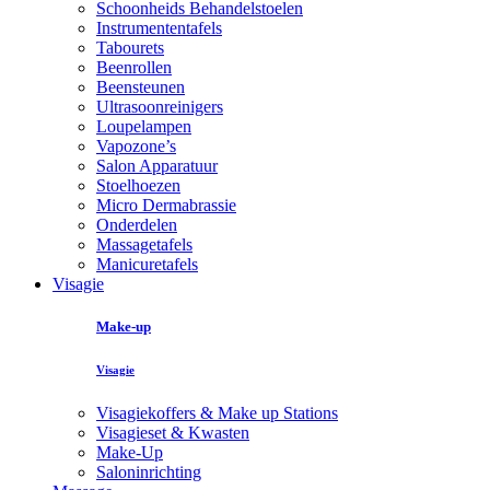
Schoonheids Behandelstoelen
Instrumententafels
Tabourets
Beenrollen
Beensteunen
Ultrasoonreinigers
Loupelampen
Vapozone’s
Salon Apparatuur
Stoelhoezen
Micro Dermabrassie
Onderdelen
Massagetafels
Manicuretafels
Visagie
Make-up
Visagie
Visagiekoffers & Make up Stations
Visagieset & Kwasten
Make-Up
Saloninrichting