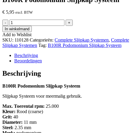
€
5,95
excl. BTW
B100R
-
+
Podomonium
In winkelmand
Slijpkap
Add to Wishlist
Systeem
SKU:
110128
Categorieën:
Complete Slijpkap Systemen
,
Complete
hoeveelheid
Slijpkap Systemen
Tag:
B100R Podomonium Slijpkap Systeem
Beschrijving
Beoordelingen
Beschrijving
B100R Podomonium Slijpkap Systeem
Slijpkap Systeem voor meermalig gebruik.
Max. Toerental rpm:
25.000
Kleur:
Rood (coarse)
Grit:
40
Diameter:
11 mm
Steel:
2.35 mm
Merk:
podomonium