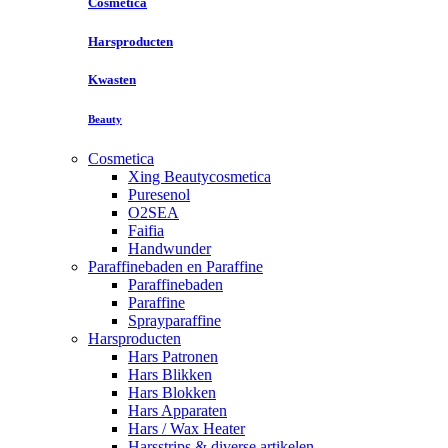
Cosmetica
Harsproducten
Kwasten
Beauty
Cosmetica
Xing Beautycosmetica
Puresenol
O2SEA
Faifia
Handwunder
Paraffinebaden en Paraffine
Paraffinebaden
Paraffine
Sprayparaffine
Harsproducten
Hars Patronen
Hars Blikken
Hars Blokken
Hars Apparaten
Hars / Wax Heater
Harsstrips & diverse artikelen