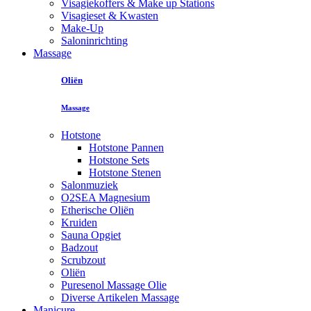
Visagiekoffers & Make up Stations
Visagieset & Kwasten
Make-Up
Saloninrichting
Massage
Oliën
Massage
Hotstone
Hotstone Pannen
Hotstone Sets
Hotstone Stenen
Salonmuziek
O2SEA Magnesium
Etherische Oliën
Kruiden
Sauna Opgiet
Badzout
Scrubzout
Oliën
Puresenol Massage Olie
Diverse Artikelen Massage
Manicure