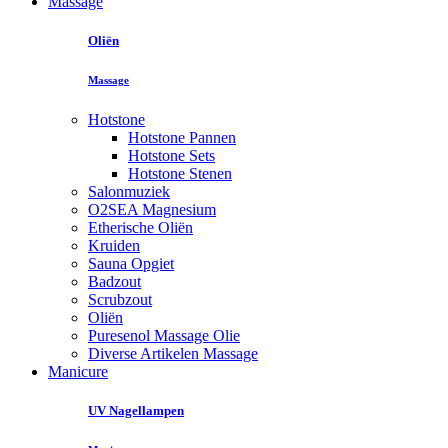
Massage
Oliën
Massage
Hotstone
Hotstone Pannen
Hotstone Sets
Hotstone Stenen
Salonmuziek
O2SEA Magnesium
Etherische Oliën
Kruiden
Sauna Opgiet
Badzout
Scrubzout
Oliën
Puresenol Massage Olie
Diverse Artikelen Massage
Manicure
UV Nagellampen