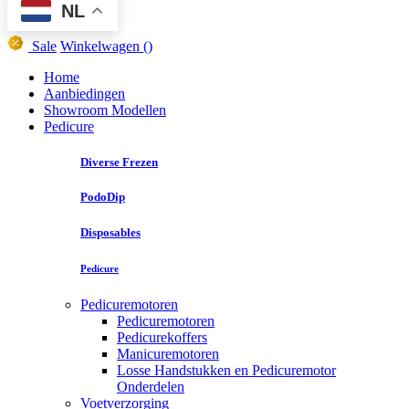
NL
Sale
Winkelwagen
()
Home
Aanbiedingen
Showroom Modellen
Pedicure
Diverse Frezen
PodoDip
Disposables
Pedicure
Pedicuremotoren
Pedicuremotoren
Pedicurekoffers
Manicuremotoren
Losse Handstukken en Pedicuremotor
Onderdelen
Voetverzorging