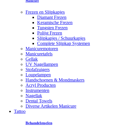
Manicure
Frezen en Slijpkapjes
Diamant Frezen
Keramische Frezen
Tungsten Frezen
Polijst Frezen
Slijpkapjes / Schuurkapjes
Complete Slijpkap Systemen
Manicuremotoren
Manicuretafels
Gellak
UV Nagellampen
Stofafzuigers
Loupelampen
Handschoenen & Mondmaskers
Acryl Producten
Instrumenten
Nagellak
Dental Towels
Diverse Artikelen Manicure
Tattoo
Behandelstoelen