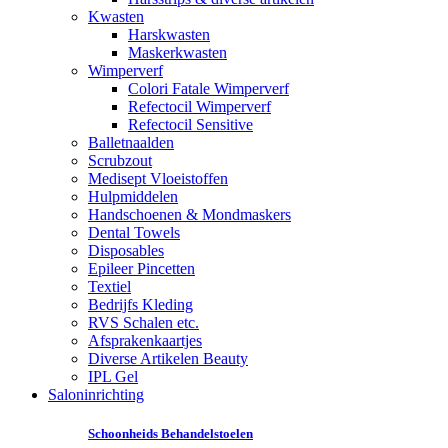
Kwasten
Harskwasten
Maskerkwasten
Wimperverf
Colori Fatale Wimperverf
Refectocil Wimperverf
Refectocil Sensitive
Balletnaalden
Scrubzout
Medisept Vloeistoffen
Hulpmiddelen
Handschoenen & Mondmaskers
Dental Towels
Disposables
Epileer Pincetten
Textiel
Bedrijfs Kleding
RVS Schalen etc.
Afsprakenkaartjes
Diverse Artikelen Beauty
IPL Gel
Saloninrichting
Schoonheids Behandelstoelen