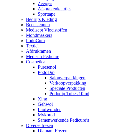
Zeepjes
Afsprakenkaartjes
Sporttape
Bedrijfs Kleding
Beensteunen
Medisept Vloeistoffen
Mondmaskers
PodoCura
Textiel
Afdrukramen
Medisch Pedicure
Cosmetica
Puresenol
PodoDip
Salonverpakkingen
Verkoopverpakking
Speciale Producten
Pododip Tubes 10 ml
Xing
Gehwol
Laufwunder
Mykored
Samenwerkende Pedicure’s
Diverse frezen
Diamant Frezen