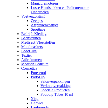
Manicuremotoren
Losse Handstukken en Pedicuremotor
Onderdelen
Voetverzorging
Zeepjes
Afsprakenkaartjes
Sporttape
Bedrijfs Kleding
Beensteunen
Medisept Vloeistoffen
Mondmaskers
PodoCura
Textiel
Afdrukramen
Medisch Pedicure
Cosmetica
Puresenol
PodoDip
Salonverpakkingen
Verkoopverpakking
Speciale Producten
Pododip Tubes 10 ml
Xing
Gehwol
Laufwunder