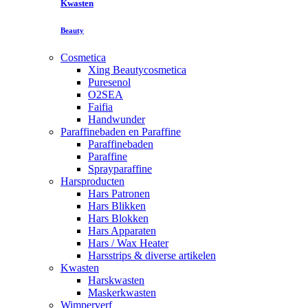
Kwasten
Beauty
Cosmetica
Xing Beautycosmetica
Puresenol
O2SEA
Faifia
Handwunder
Paraffinebaden en Paraffine
Paraffinebaden
Paraffine
Sprayparaffine
Harsproducten
Hars Patronen
Hars Blikken
Hars Blokken
Hars Apparaten
Hars / Wax Heater
Harsstrips & diverse artikelen
Kwasten
Harskwasten
Maskerkwasten
Wimperverf