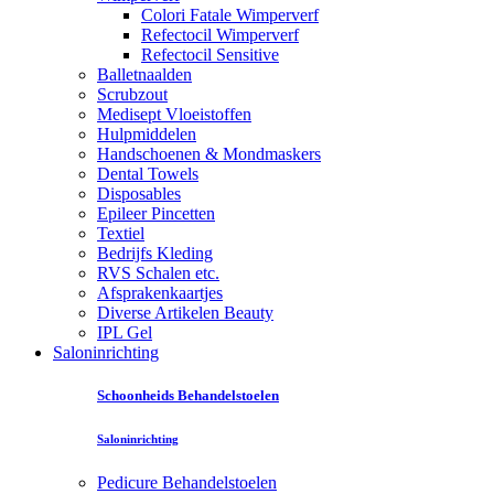
Colori Fatale Wimperverf
Refectocil Wimperverf
Refectocil Sensitive
Balletnaalden
Scrubzout
Medisept Vloeistoffen
Hulpmiddelen
Handschoenen & Mondmaskers
Dental Towels
Disposables
Epileer Pincetten
Textiel
Bedrijfs Kleding
RVS Schalen etc.
Afsprakenkaartjes
Diverse Artikelen Beauty
IPL Gel
Saloninrichting
Schoonheids Behandelstoelen
Saloninrichting
Pedicure Behandelstoelen