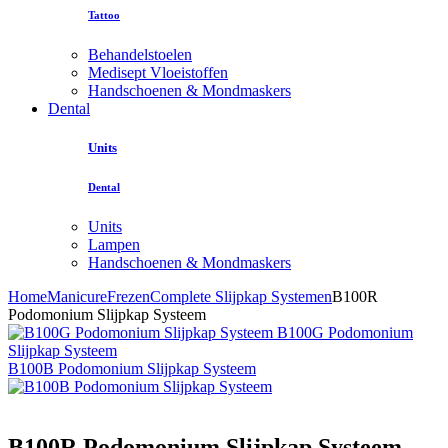
Tattoo
Behandelstoelen
Medisept Vloeistoffen
Handschoenen & Mondmaskers
Dental
Units
Dental
Units
Lampen
Handschoenen & Mondmaskers
Home
Manicure
Frezen
Complete Slijpkap Systemen
B100R
Podomonium Slijpkap Systeem
B100G Podomonium
Slijpkap Systeem
B100B Podomonium Slijpkap Systeem
B100R Podomonium Slijpkap Systeem