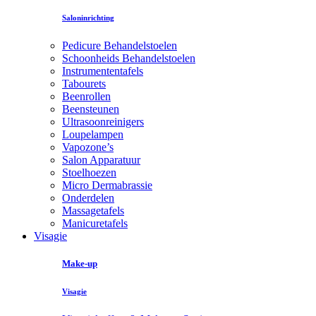
Saloninrichting
Pedicure Behandelstoelen
Schoonheids Behandelstoelen
Instrumententafels
Tabourets
Beenrollen
Beensteunen
Ultrasoonreinigers
Loupelampen
Vapozone’s
Salon Apparatuur
Stoelhoezen
Micro Dermabrassie
Onderdelen
Massagetafels
Manicuretafels
Visagie
Make-up
Visagie