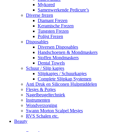
Mykored
Samenwerkende Pedicure’s
Diverse frezen
Diamant Frezen
Keramische Frezen
Tungsten Frezen
Polijst Frezen
Disposables
Diversen Disposables
Handschoenen & Mondmaskers
Stoffen Mondmaskers
Dental Towels
Schuur / Slijp kapjes
Slijpkapjes / Schuurkapjes
Complete Slijpkap Systemen
Anti Druk en Siliconen Hulpmiddelen
Flesjes & Potjes
Nagelbeugeltechniek
Instrumenten
Wondverzorging
Swann Morton Scalpel Mesjes
RVS Schalen etc.
Beauty