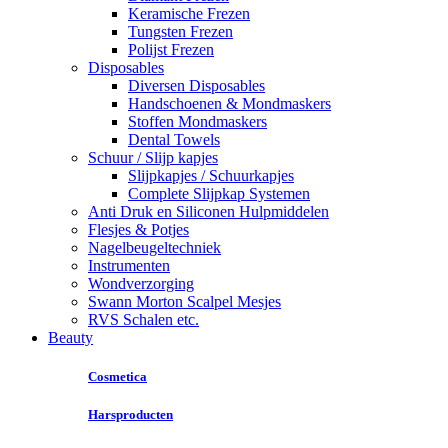
Keramische Frezen
Tungsten Frezen
Polijst Frezen
Disposables
Diversen Disposables
Handschoenen & Mondmaskers
Stoffen Mondmaskers
Dental Towels
Schuur / Slijp kapjes
Slijpkapjes / Schuurkapjes
Complete Slijpkap Systemen
Anti Druk en Siliconen Hulpmiddelen
Flesjes & Potjes
Nagelbeugeltechniek
Instrumenten
Wondverzorging
Swann Morton Scalpel Mesjes
RVS Schalen etc.
Beauty
Cosmetica
Harsproducten