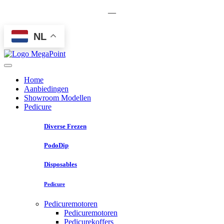
—
NL
Home
Aanbiedingen
Showroom Modellen
Pedicure
Diverse Frezen
PodoDip
Disposables
Pedicure
Pedicuremotoren
Pedicuremotoren
Pedicurekoffers