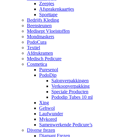
Zeepjes
Afsprakenkaartjes
Sporttape
Bedrijfs Kleding
Beensteunen
Medisept Vloeistoffen
Mondmaskers
PodoCura
Textiel
Afdrukramen
Medisch Pedicure
Cosmetica
Puresenol
PodoDip
Salonverpakkingen
Verkoopverpakking
Speciale Producten
Pododip Tubes 10 ml
Xing
Gehwol
Laufwunder
Mykored
Samenwerkende Pedicure’s
Diverse frezen
Diamant Frezen