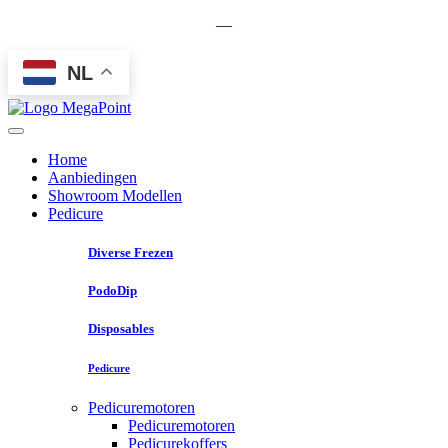
—
NL
Home
Aanbiedingen
Showroom Modellen
Pedicure
Diverse Frezen
PodoDip
Disposables
Pedicure
Pedicuremotoren
Pedicuremotoren
Pedicurekoffers