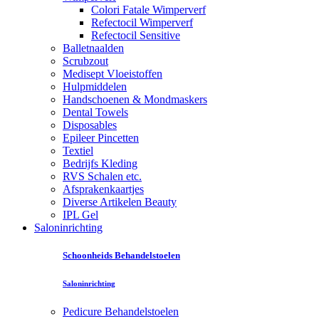
Colori Fatale Wimperverf
Refectocil Wimperverf
Refectocil Sensitive
Balletnaalden
Scrubzout
Medisept Vloeistoffen
Hulpmiddelen
Handschoenen & Mondmaskers
Dental Towels
Disposables
Epileer Pincetten
Textiel
Bedrijfs Kleding
RVS Schalen etc.
Afsprakenkaartjes
Diverse Artikelen Beauty
IPL Gel
Saloninrichting
Schoonheids Behandelstoelen
Saloninrichting
Pedicure Behandelstoelen