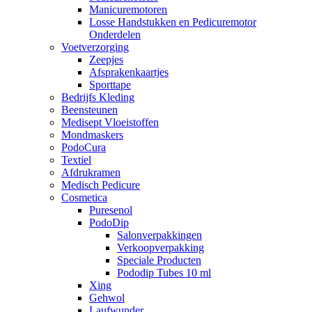
Manicuremotoren
Losse Handstukken en Pedicuremotor
Onderdelen
Voetverzorging
Zeepjes
Afsprakenkaartjes
Sporttape
Bedrijfs Kleding
Beensteunen
Medisept Vloeistoffen
Mondmaskers
PodoCura
Textiel
Afdrukramen
Medisch Pedicure
Cosmetica
Puresenol
PodoDip
Salonverpakkingen
Verkoopverpakking
Speciale Producten
Pododip Tubes 10 ml
Xing
Gehwol
Laufwunder