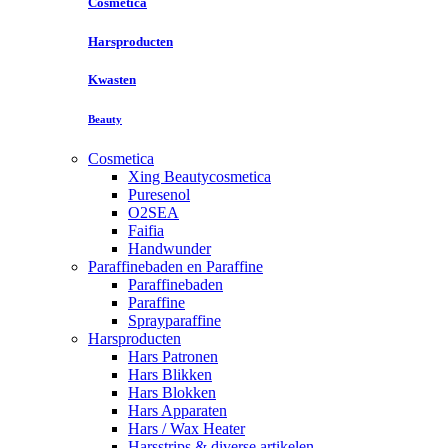
Cosmetica
Harsproducten
Kwasten
Beauty
Cosmetica
Xing Beautycosmetica
Puresenol
O2SEA
Faifia
Handwunder
Paraffinebaden en Paraffine
Paraffinebaden
Paraffine
Sprayparaffine
Harsproducten
Hars Patronen
Hars Blikken
Hars Blokken
Hars Apparaten
Hars / Wax Heater
Harsstrips & diverse artikelen