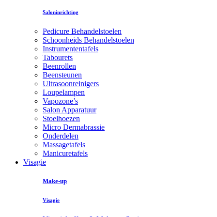
Saloninrichting
Pedicure Behandelstoelen
Schoonheids Behandelstoelen
Instrumententafels
Tabourets
Beenrollen
Beensteunen
Ultrasoonreinigers
Loupelampen
Vapozone’s
Salon Apparatuur
Stoelhoezen
Micro Dermabrassie
Onderdelen
Massagetafels
Manicuretafels
Visagie
Make-up
Visagie