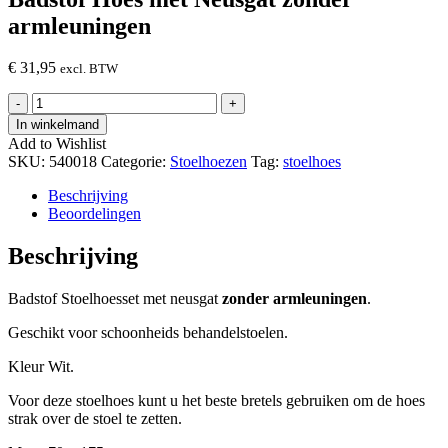
armleuningen
€
31,95
excl. BTW
Badstof
-
+
Hoes
In winkelmand
met
Add to Wishlist
Neusgat
SKU:
540018
Categorie:
Stoelhoezen
Tag:
stoelhoes
zonder
armleuningen
Beschrijving
hoeveelheid
Beoordelingen
Beschrijving
Badstof Stoelhoesset met neusgat
zonder armleuningen
.
Geschikt voor schoonheids behandelstoelen.
Kleur Wit.
Voor deze stoelhoes kunt u het beste bretels gebruiken om de hoes
strak over de stoel te zetten.