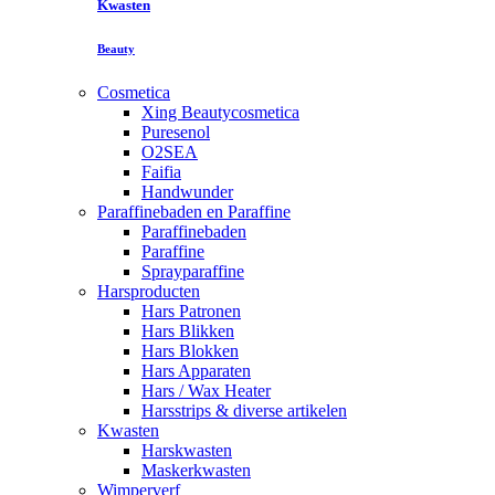
Kwasten
Beauty
Cosmetica
Xing Beautycosmetica
Puresenol
O2SEA
Faifia
Handwunder
Paraffinebaden en Paraffine
Paraffinebaden
Paraffine
Sprayparaffine
Harsproducten
Hars Patronen
Hars Blikken
Hars Blokken
Hars Apparaten
Hars / Wax Heater
Harsstrips & diverse artikelen
Kwasten
Harskwasten
Maskerkwasten
Wimperverf