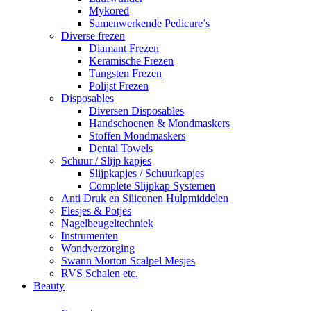
Mykored
Samenwerkende Pedicure’s
Diverse frezen
Diamant Frezen
Keramische Frezen
Tungsten Frezen
Polijst Frezen
Disposables
Diversen Disposables
Handschoenen & Mondmaskers
Stoffen Mondmaskers
Dental Towels
Schuur / Slijp kapjes
Slijpkapjes / Schuurkapjes
Complete Slijpkap Systemen
Anti Druk en Siliconen Hulpmiddelen
Flesjes & Potjes
Nagelbeugeltechniek
Instrumenten
Wondverzorging
Swann Morton Scalpel Mesjes
RVS Schalen etc.
Beauty