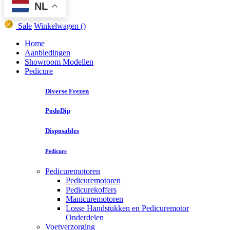
NL
Sale
Winkelwagen
()
Home
Aanbiedingen
Showroom Modellen
Pedicure
Diverse Frezen
PodoDip
Disposables
Pedicure
Pedicuremotoren
Pedicuremotoren
Pedicurekoffers
Manicuremotoren
Losse Handstukken en Pedicuremotor
Onderdelen
Voetverzorging