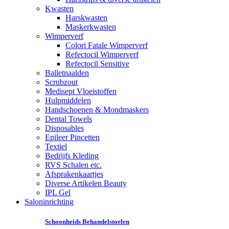
Kwasten
Harskwasten
Maskerkwasten
Wimperverf
Colori Fatale Wimperverf
Refectocil Wimperverf
Refectocil Sensitive
Balletnaalden
Scrubzout
Medisept Vloeistoffen
Hulpmiddelen
Handschoenen & Mondmaskers
Dental Towels
Disposables
Epileer Pincetten
Textiel
Bedrijfs Kleding
RVS Schalen etc.
Afsprakenkaartjes
Diverse Artikelen Beauty
IPL Gel
Saloninrichting
Schoonheids Behandelstoelen