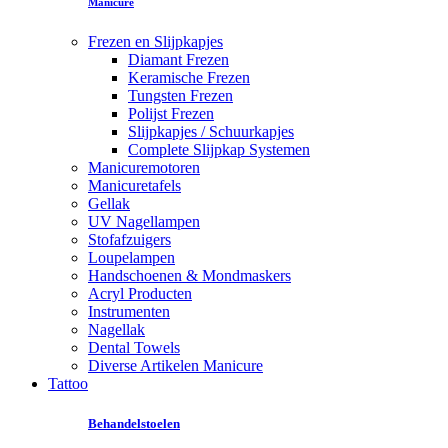
Manicure
Frezen en Slijpkapjes
Diamant Frezen
Keramische Frezen
Tungsten Frezen
Polijst Frezen
Slijpkapjes / Schuurkapjes
Complete Slijpkap Systemen
Manicuremotoren
Manicuretafels
Gellak
UV Nagellampen
Stofafzuigers
Loupelampen
Handschoenen & Mondmaskers
Acryl Producten
Instrumenten
Nagellak
Dental Towels
Diverse Artikelen Manicure
Tattoo
Behandelstoelen