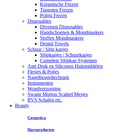
Keramische Frezen
Tungsten Frezen
Polijst Frezen
Disposables
Diversen Disposables
Handschoenen & Mondmaskers
Stoffen Mondmaskers
Dental Towels
Schuur / Slijp kapjes
Slijpkapjes / Schuurkapjes
Complete Slijpkap Systemen
Anti Druk en Siliconen Hulpmiddelen
Flesjes & Potjes
Nagelbeugeltechniek
Instrumenten
Wondverzorging
Swann Morton Scalpel Mesjes
RVS Schalen etc.
Beauty
Cosmetica
Harsproducten