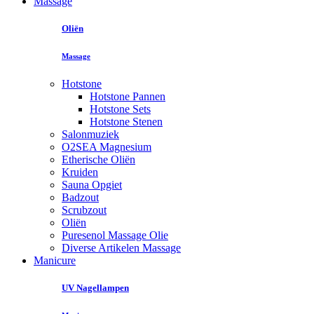
Massage
Oliën
Massage
Hotstone
Hotstone Pannen
Hotstone Sets
Hotstone Stenen
Salonmuziek
O2SEA Magnesium
Etherische Oliën
Kruiden
Sauna Opgiet
Badzout
Scrubzout
Oliën
Puresenol Massage Olie
Diverse Artikelen Massage
Manicure
UV Nagellampen