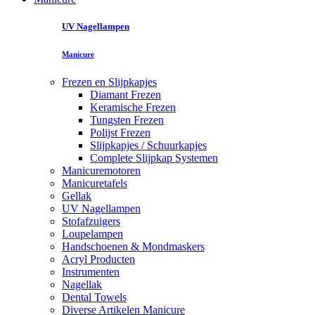
UV Nagellampen
Manicure
Frezen en Slijpkapjes
Diamant Frezen
Keramische Frezen
Tungsten Frezen
Polijst Frezen
Slijpkapjes / Schuurkapjes
Complete Slijpkap Systemen
Manicuremotoren
Manicuretafels
Gellak
UV Nagellampen
Stofafzuigers
Loupelampen
Handschoenen & Mondmaskers
Acryl Producten
Instrumenten
Nagellak
Dental Towels
Diverse Artikelen Manicure