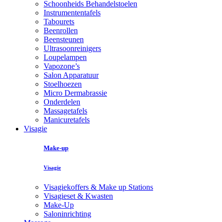
Schoonheids Behandelstoelen
Instrumententafels
Tabourets
Beenrollen
Beensteunen
Ultrasoonreinigers
Loupelampen
Vapozone’s
Salon Apparatuur
Stoelhoezen
Micro Dermabrassie
Onderdelen
Massagetafels
Manicuretafels
Visagie
Make-up
Visagie
Visagiekoffers & Make up Stations
Visagieset & Kwasten
Make-Up
Saloninrichting