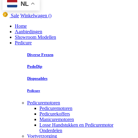
NL
Sale
Winkelwagen
()
Home
Aanbiedingen
Showroom Modellen
Pedicure
Diverse Frezen
PodoDip
Disposables
Pedicure
Pedicuremotoren
Pedicuremotoren
Pedicurekoffers
Manicuremotoren
Losse Handstukken en Pedicuremotor
Onderdelen
Voetverzorging