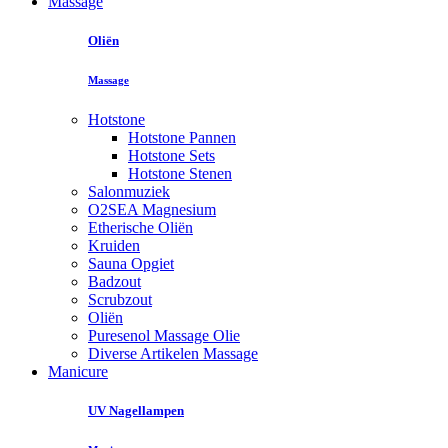
Massage
Oliën
Massage
Hotstone
Hotstone Pannen
Hotstone Sets
Hotstone Stenen
Salonmuziek
O2SEA Magnesium
Etherische Oliën
Kruiden
Sauna Opgiet
Badzout
Scrubzout
Oliën
Puresenol Massage Olie
Diverse Artikelen Massage
Manicure
UV Nagellampen