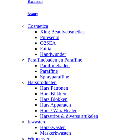
Kwasten
Beauty
Cosmetica
Xing Beautycosmetica
Puresenol
O2SEA
Faifia
Handwunder
Paraffinebaden en Paraffine
Paraffinebaden
Paraffine
Sprayparaffine
Harsproducten
Hars Patronen
Hars Blikken
Hars Blokken
Hars Apparaten
Hars / Wax Heater
Harsstrips & diverse artikelen
Kwasten
Harskwasten
Maskerkwasten
Wimperverf