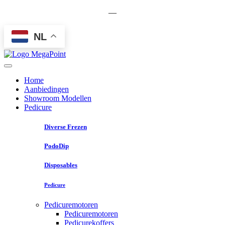
—
NL
Home
Aanbiedingen
Showroom Modellen
Pedicure
Diverse Frezen
PodoDip
Disposables
Pedicure
Pedicuremotoren
Pedicuremotoren
Pedicurekoffers