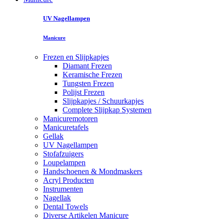
UV Nagellampen
Manicure
Frezen en Slijpkapjes
Diamant Frezen
Keramische Frezen
Tungsten Frezen
Polijst Frezen
Slijpkapjes / Schuurkapjes
Complete Slijpkap Systemen
Manicuremotoren
Manicuretafels
Gellak
UV Nagellampen
Stofafzuigers
Loupelampen
Handschoenen & Mondmaskers
Acryl Producten
Instrumenten
Nagellak
Dental Towels
Diverse Artikelen Manicure