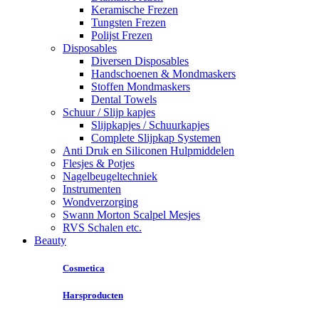
Keramische Frezen
Tungsten Frezen
Polijst Frezen
Disposables
Diversen Disposables
Handschoenen & Mondmaskers
Stoffen Mondmaskers
Dental Towels
Schuur / Slijp kapjes
Slijpkapjes / Schuurkapjes
Complete Slijpkap Systemen
Anti Druk en Siliconen Hulpmiddelen
Flesjes & Potjes
Nagelbeugeltechniek
Instrumenten
Wondverzorging
Swann Morton Scalpel Mesjes
RVS Schalen etc.
Beauty
Cosmetica
Harsproducten