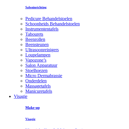
Saloninrichting
Pedicure Behandelstoelen
Schoonheids Behandelstoelen
Instrumententafels
Tabourets
Beenrollen
Beensteunen
Ultrasoonreinigers
Loupelampen
Vapozone’s
Salon Apparatuur
Stoelhoezen
Micro Dermabrassie
Onderdelen
Massagetafels
Manicuretafels
Visagie
Make-up
Visagie