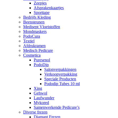
Zeepjes
Afsprakenkaartjes
Sporttape
Bedrijfs Kleding
Beensteunen
Medisept Vloeistoffen
Mondmaskers
PodoCura
Textiel
Afdrukramen
Medisch Pedicure
Cosmetica
Puresenol
PodoDip
Salonverpakkingen
Verkoopverpakking
Speciale Producten
Pododip Tubes 10 ml
Xing
Gehwol
Laufwunder
Mykored
Samenwerkende Pedicure’s
Diverse frezen
Diamant Frezen