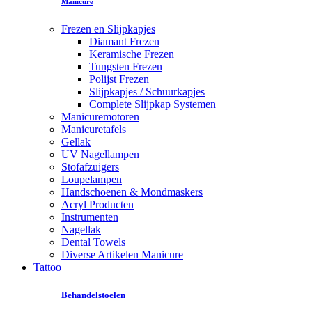
Manicure
Frezen en Slijpkapjes
Diamant Frezen
Keramische Frezen
Tungsten Frezen
Polijst Frezen
Slijpkapjes / Schuurkapjes
Complete Slijpkap Systemen
Manicuremotoren
Manicuretafels
Gellak
UV Nagellampen
Stofafzuigers
Loupelampen
Handschoenen & Mondmaskers
Acryl Producten
Instrumenten
Nagellak
Dental Towels
Diverse Artikelen Manicure
Tattoo
Behandelstoelen