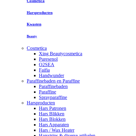
Cosmetica
Harsproducten
Kwasten
Beauty
Cosmetica
Xing Beautycosmetica
Puresenol
O2SEA
Faifia
Handwunder
Paraffinebaden en Paraffine
Paraffinebaden
Paraffine
Sprayparaffine
Harsproducten
Hars Patronen
Hars Blikken
Hars Blokken
Hars Apparaten
Hars / Wax Heater
Harsstrips & diverse artikelen