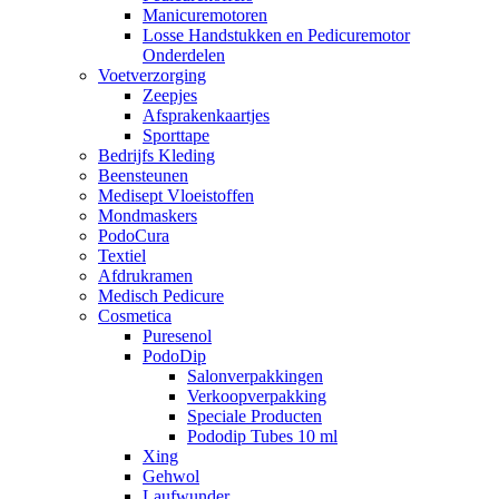
Manicuremotoren
Losse Handstukken en Pedicuremotor
Onderdelen
Voetverzorging
Zeepjes
Afsprakenkaartjes
Sporttape
Bedrijfs Kleding
Beensteunen
Medisept Vloeistoffen
Mondmaskers
PodoCura
Textiel
Afdrukramen
Medisch Pedicure
Cosmetica
Puresenol
PodoDip
Salonverpakkingen
Verkoopverpakking
Speciale Producten
Pododip Tubes 10 ml
Xing
Gehwol
Laufwunder