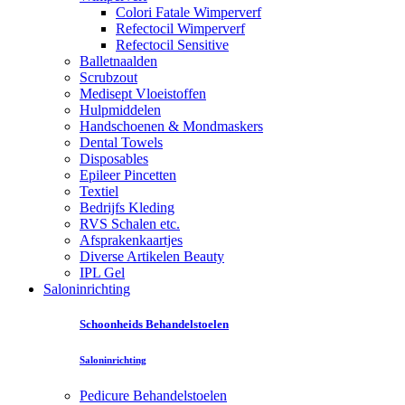
Colori Fatale Wimperverf
Refectocil Wimperverf
Refectocil Sensitive
Balletnaalden
Scrubzout
Medisept Vloeistoffen
Hulpmiddelen
Handschoenen & Mondmaskers
Dental Towels
Disposables
Epileer Pincetten
Textiel
Bedrijfs Kleding
RVS Schalen etc.
Afsprakenkaartjes
Diverse Artikelen Beauty
IPL Gel
Saloninrichting
Schoonheids Behandelstoelen
Saloninrichting
Pedicure Behandelstoelen