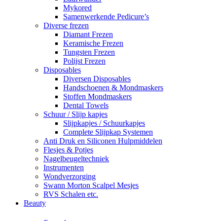
Mykored
Samenwerkende Pedicure’s
Diverse frezen
Diamant Frezen
Keramische Frezen
Tungsten Frezen
Polijst Frezen
Disposables
Diversen Disposables
Handschoenen & Mondmaskers
Stoffen Mondmaskers
Dental Towels
Schuur / Slijp kapjes
Slijpkapjes / Schuurkapjes
Complete Slijpkap Systemen
Anti Druk en Siliconen Hulpmiddelen
Flesjes & Potjes
Nagelbeugeltechniek
Instrumenten
Wondverzorging
Swann Morton Scalpel Mesjes
RVS Schalen etc.
Beauty