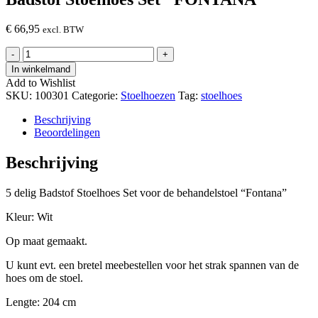
€
66,95
excl. BTW
Badstof
-
+
Stoelhoes
In winkelmand
Set
Add to Wishlist
"FONTANA"
SKU:
100301
Categorie:
Stoelhoezen
Tag:
stoelhoes
hoeveelheid
Beschrijving
Beoordelingen
Beschrijving
5 delig Badstof Stoelhoes Set voor de behandelstoel “Fontana”
Kleur: Wit
Op maat gemaakt.
U kunt evt. een bretel meebestellen voor het strak spannen van de
hoes om de stoel.
Lengte: 204 cm