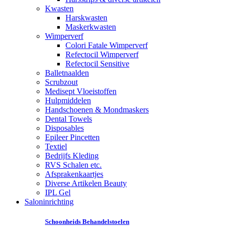
Kwasten
Harskwasten
Maskerkwasten
Wimperverf
Colori Fatale Wimperverf
Refectocil Wimperverf
Refectocil Sensitive
Balletnaalden
Scrubzout
Medisept Vloeistoffen
Hulpmiddelen
Handschoenen & Mondmaskers
Dental Towels
Disposables
Epileer Pincetten
Textiel
Bedrijfs Kleding
RVS Schalen etc.
Afsprakenkaartjes
Diverse Artikelen Beauty
IPL Gel
Saloninrichting
Schoonheids Behandelstoelen