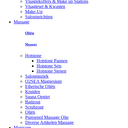
Visagiekoffers & Make up Stations
Visagieset & Kwasten
Make-Up
Saloninrichting
Massage
Oliën
Massage
Hotstone
Hotstone Pannen
Hotstone Sets
Hotstone Stenen
Salonmuziek
O2SEA Magnesium
Etherische Oliën
Kruiden
Sauna Opgiet
Badzout
Scrubzout
Oliën
Puresenol Massage Olie
Diverse Artikelen Massage
Manicure