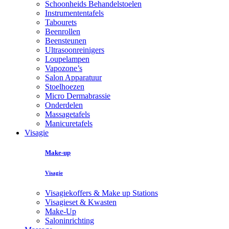
Schoonheids Behandelstoelen
Instrumententafels
Tabourets
Beenrollen
Beensteunen
Ultrasoonreinigers
Loupelampen
Vapozone’s
Salon Apparatuur
Stoelhoezen
Micro Dermabrassie
Onderdelen
Massagetafels
Manicuretafels
Visagie
Make-up
Visagie
Visagiekoffers & Make up Stations
Visagieset & Kwasten
Make-Up
Saloninrichting