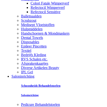
Colori Fatale Wimperverf
Refectocil Wimperverf
Refectocil Sensitive
Balletnaalden
Scrubzout
Medisept Vloeistoffen
Hulpmiddelen
Handschoenen & Mondmaskers
Dental Towels
Disposables
Epileer Pincetten
Textiel
Bedrijfs Kleding
RVS Schalen etc.
Afsprakenkaartjes
Diverse Artikelen Beauty
IPL Gel
Saloninrichting
Schoonheids Behandelstoelen
Saloninrichting
Pedicure Behandelstoelen