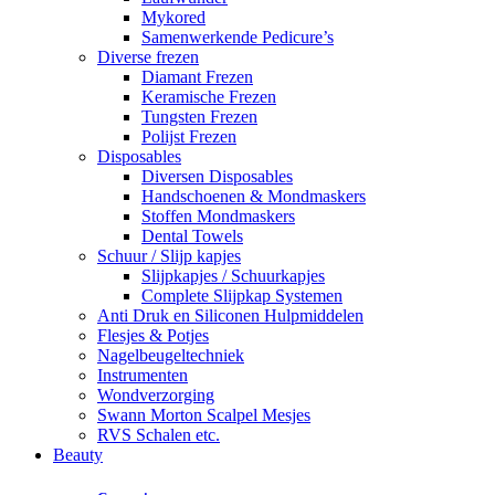
Mykored
Samenwerkende Pedicure’s
Diverse frezen
Diamant Frezen
Keramische Frezen
Tungsten Frezen
Polijst Frezen
Disposables
Diversen Disposables
Handschoenen & Mondmaskers
Stoffen Mondmaskers
Dental Towels
Schuur / Slijp kapjes
Slijpkapjes / Schuurkapjes
Complete Slijpkap Systemen
Anti Druk en Siliconen Hulpmiddelen
Flesjes & Potjes
Nagelbeugeltechniek
Instrumenten
Wondverzorging
Swann Morton Scalpel Mesjes
RVS Schalen etc.
Beauty