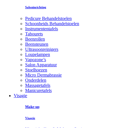
Saloninrichting
Pedicure Behandelstoelen
Schoonheids Behandelstoelen
Instrumententafels
Tabourets
Beenrollen
Beensteunen
Ultrasoonreinigers
Loupelampen
Vapozone’s
Salon Apparatuur
Stoelhoezen
Micro Dermabrassie
Onderdelen
Massagetafels
Manicuretafels
Visagie
Make-up
Visagie