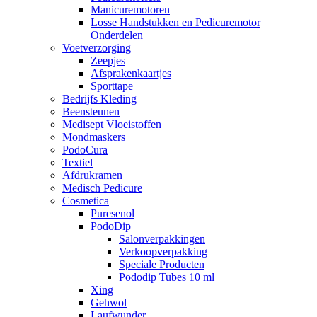
Manicuremotoren
Losse Handstukken en Pedicuremotor
Onderdelen
Voetverzorging
Zeepjes
Afsprakenkaartjes
Sporttape
Bedrijfs Kleding
Beensteunen
Medisept Vloeistoffen
Mondmaskers
PodoCura
Textiel
Afdrukramen
Medisch Pedicure
Cosmetica
Puresenol
PodoDip
Salonverpakkingen
Verkoopverpakking
Speciale Producten
Pododip Tubes 10 ml
Xing
Gehwol
Laufwunder