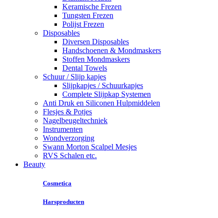
Keramische Frezen
Tungsten Frezen
Polijst Frezen
Disposables
Diversen Disposables
Handschoenen & Mondmaskers
Stoffen Mondmaskers
Dental Towels
Schuur / Slijp kapjes
Slijpkapjes / Schuurkapjes
Complete Slijpkap Systemen
Anti Druk en Siliconen Hulpmiddelen
Flesjes & Potjes
Nagelbeugeltechniek
Instrumenten
Wondverzorging
Swann Morton Scalpel Mesjes
RVS Schalen etc.
Beauty
Cosmetica
Harsproducten