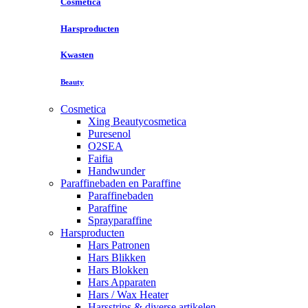
Cosmetica
Harsproducten
Kwasten
Beauty
Cosmetica
Xing Beautycosmetica
Puresenol
O2SEA
Faifia
Handwunder
Paraffinebaden en Paraffine
Paraffinebaden
Paraffine
Sprayparaffine
Harsproducten
Hars Patronen
Hars Blikken
Hars Blokken
Hars Apparaten
Hars / Wax Heater
Harsstrips & diverse artikelen