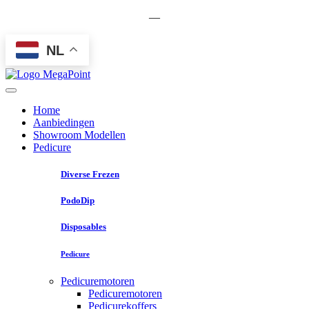
—
NL
Home
Aanbiedingen
Showroom Modellen
Pedicure
Diverse Frezen
PodoDip
Disposables
Pedicure
Pedicuremotoren
Pedicuremotoren
Pedicurekoffers