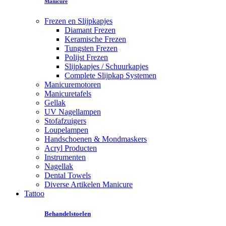
Manicure
Frezen en Slijpkapjes
Diamant Frezen
Keramische Frezen
Tungsten Frezen
Polijst Frezen
Slijpkapjes / Schuurkapjes
Complete Slijpkap Systemen
Manicuremotoren
Manicuretafels
Gellak
UV Nagellampen
Stofafzuigers
Loupelampen
Handschoenen & Mondmaskers
Acryl Producten
Instrumenten
Nagellak
Dental Towels
Diverse Artikelen Manicure
Tattoo
Behandelstoelen