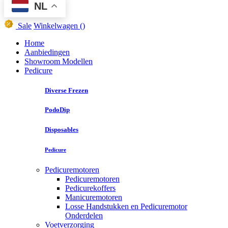
NL
Sale
Winkelwagen
()
Home
Aanbiedingen
Showroom Modellen
Pedicure
Diverse Frezen
PodoDip
Disposables
Pedicure
Pedicuremotoren
Pedicuremotoren
Pedicurekoffers
Manicuremotoren
Losse Handstukken en Pedicuremotor
Onderdelen
Voetverzorging