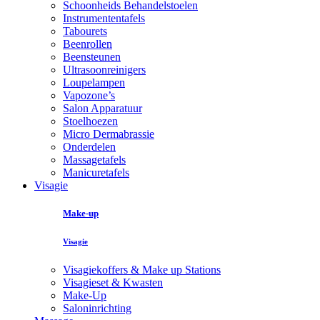
Schoonheids Behandelstoelen
Instrumententafels
Tabourets
Beenrollen
Beensteunen
Ultrasoonreinigers
Loupelampen
Vapozone’s
Salon Apparatuur
Stoelhoezen
Micro Dermabrassie
Onderdelen
Massagetafels
Manicuretafels
Visagie
Make-up
Visagie
Visagiekoffers & Make up Stations
Visagieset & Kwasten
Make-Up
Saloninrichting