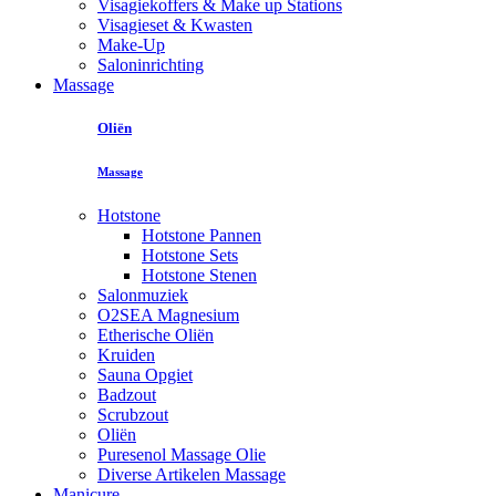
Visagiekoffers & Make up Stations
Visagieset & Kwasten
Make-Up
Saloninrichting
Massage
Oliën
Massage
Hotstone
Hotstone Pannen
Hotstone Sets
Hotstone Stenen
Salonmuziek
O2SEA Magnesium
Etherische Oliën
Kruiden
Sauna Opgiet
Badzout
Scrubzout
Oliën
Puresenol Massage Olie
Diverse Artikelen Massage
Manicure