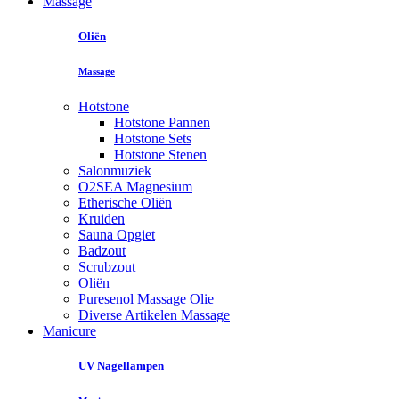
Massage
Oliën
Massage
Hotstone
Hotstone Pannen
Hotstone Sets
Hotstone Stenen
Salonmuziek
O2SEA Magnesium
Etherische Oliën
Kruiden
Sauna Opgiet
Badzout
Scrubzout
Oliën
Puresenol Massage Olie
Diverse Artikelen Massage
Manicure
UV Nagellampen