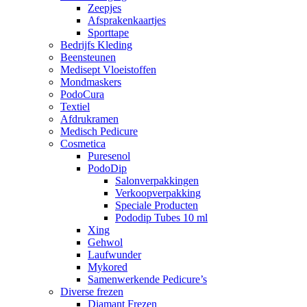
Zeepjes
Afsprakenkaartjes
Sporttape
Bedrijfs Kleding
Beensteunen
Medisept Vloeistoffen
Mondmaskers
PodoCura
Textiel
Afdrukramen
Medisch Pedicure
Cosmetica
Puresenol
PodoDip
Salonverpakkingen
Verkoopverpakking
Speciale Producten
Pododip Tubes 10 ml
Xing
Gehwol
Laufwunder
Mykored
Samenwerkende Pedicure’s
Diverse frezen
Diamant Frezen