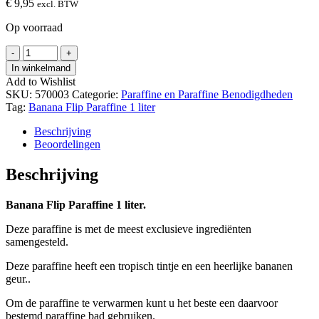
€
9,95
excl. BTW
Op voorraad
Banana
-
+
Flip
In winkelmand
Paraffine
Add to Wishlist
1
SKU:
570003
Categorie:
Paraffine en Paraffine Benodigdheden
Liter
Tag:
Banana Flip Paraffine 1 liter
hoeveelheid
Beschrijving
Beoordelingen
Beschrijving
Banana Flip Paraffine 1 liter.
Deze paraffine is met de meest exclusieve ingrediënten
samengesteld.
Deze paraffine heeft een tropisch tintje en een heerlijke bananen
geur..
Om de paraffine te verwarmen kunt u het beste een daarvoor
bestemd paraffine bad gebruiken.