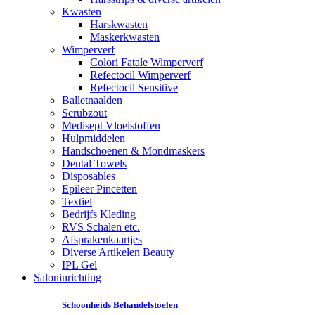
Kwasten
Harskwasten
Maskerkwasten
Wimperverf
Colori Fatale Wimperverf
Refectocil Wimperverf
Refectocil Sensitive
Balletnaalden
Scrubzout
Medisept Vloeistoffen
Hulpmiddelen
Handschoenen & Mondmaskers
Dental Towels
Disposables
Epileer Pincetten
Textiel
Bedrijfs Kleding
RVS Schalen etc.
Afsprakenkaartjes
Diverse Artikelen Beauty
IPL Gel
Saloninrichting
Schoonheids Behandelstoelen