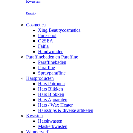
Kwasten
Beauty
Cosmetica
Xing Beautycosmetica
Puresenol
O2SEA
Faifia
Handwunder
Paraffinebaden en Paraffine
Paraffinebaden
Paraffine
Sprayparaffine
Harsproducten
Hars Patronen
Hars Blikken
Hars Blokken
Hars Apparaten
Hars / Wax Heater
Harsstrips & diverse artikelen
Kwasten
Harskwasten
Maskerkwasten
Wimperverf