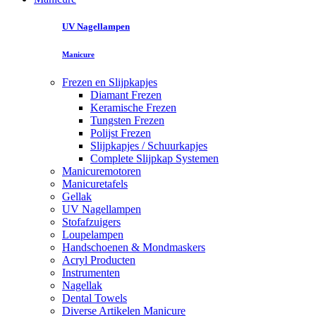
UV Nagellampen
Manicure
Frezen en Slijpkapjes
Diamant Frezen
Keramische Frezen
Tungsten Frezen
Polijst Frezen
Slijpkapjes / Schuurkapjes
Complete Slijpkap Systemen
Manicuremotoren
Manicuretafels
Gellak
UV Nagellampen
Stofafzuigers
Loupelampen
Handschoenen & Mondmaskers
Acryl Producten
Instrumenten
Nagellak
Dental Towels
Diverse Artikelen Manicure