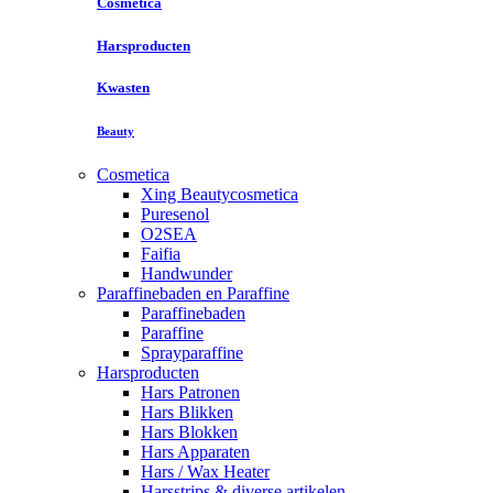
Cosmetica
Harsproducten
Kwasten
Beauty
Cosmetica
Xing Beautycosmetica
Puresenol
O2SEA
Faifia
Handwunder
Paraffinebaden en Paraffine
Paraffinebaden
Paraffine
Sprayparaffine
Harsproducten
Hars Patronen
Hars Blikken
Hars Blokken
Hars Apparaten
Hars / Wax Heater
Harsstrips & diverse artikelen