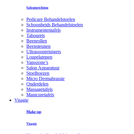
Saloninrichting
Pedicure Behandelstoelen
Schoonheids Behandelstoelen
Instrumententafels
Tabourets
Beenrollen
Beensteunen
Ultrasoonreinigers
Loupelampen
Vapozone’s
Salon Apparatuur
Stoelhoezen
Micro Dermabrassie
Onderdelen
Massagetafels
Manicuretafels
Visagie
Make-up
Visagie