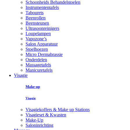
Schoonheids Behandelstoelen
Instrumententafels
Tabourets
Beenrollen
Beensteunen
Ultrasoonreinigers
Loupelampen
Vapozone’s
Salon Apparatuur
Stoelhoezen
Micro Dermabrassie
Onderdelen
Massagetafels
Manicuretafels
Visagie
Make-up
Visagie
Visagiekoffers & Make up Stations
Visagieset & Kwasten
Make-Up
Saloninrichting