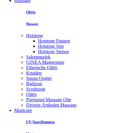
Massage
Oliën
Massage
Hotstone
Hotstone Pannen
Hotstone Sets
Hotstone Stenen
Salonmuziek
O2SEA Magnesium
Etherische Oliën
Kruiden
Sauna Opgiet
Badzout
Scrubzout
Oliën
Puresenol Massage Olie
Diverse Artikelen Massage
Manicure
UV Nagellampen