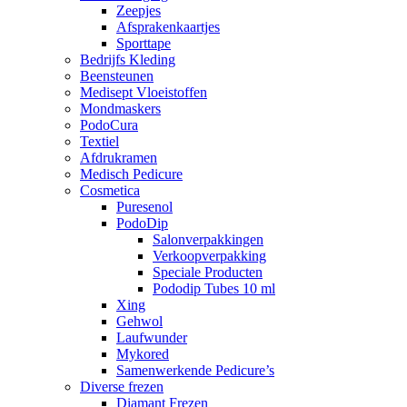
Zeepjes
Afsprakenkaartjes
Sporttape
Bedrijfs Kleding
Beensteunen
Medisept Vloeistoffen
Mondmaskers
PodoCura
Textiel
Afdrukramen
Medisch Pedicure
Cosmetica
Puresenol
PodoDip
Salonverpakkingen
Verkoopverpakking
Speciale Producten
Pododip Tubes 10 ml
Xing
Gehwol
Laufwunder
Mykored
Samenwerkende Pedicure’s
Diverse frezen
Diamant Frezen