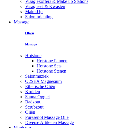
Visagiekoffers & Make up Stations
Visagieset & Kwasten
Make-Up
Saloninrichting
Massage
Oliën
Massage
Hotstone
Hotstone Pannen
Hotstone Sets
Hotstone Stenen
Salonmuziek
O2SEA Magnesium
Etherische Oliën
Kruiden
Sauna Opgiet
Badzout
Scrubzout
Oliën
Puresenol Massage Olie
Diverse Artikelen Massage
Manicure