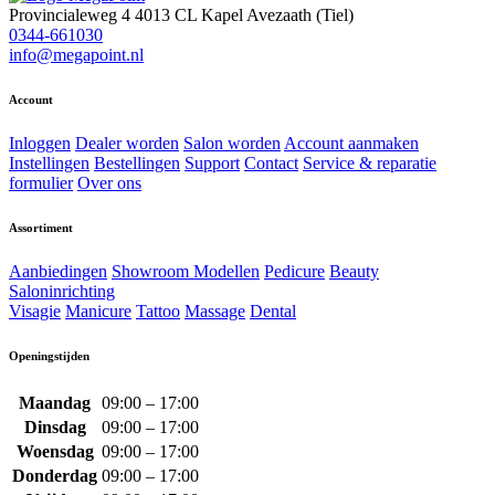
Provincialeweg 4
4013 CL Kapel Avezaath (Tiel)
0344-661030
info@megapoint.nl
Account
Inloggen
Dealer worden
Salon worden
Account aanmaken
Instellingen
Bestellingen
Support
Contact
Service & reparatie
formulier
Over ons
Assortiment
Aanbiedingen
Showroom Modellen
Pedicure
Beauty
Saloninrichting
Visagie
Manicure
Tattoo
Massage
Dental
Openingstijden
Maandag
09:00 – 17:00
Dinsdag
09:00 – 17:00
Woensdag
09:00 – 17:00
Donderdag
09:00 – 17:00