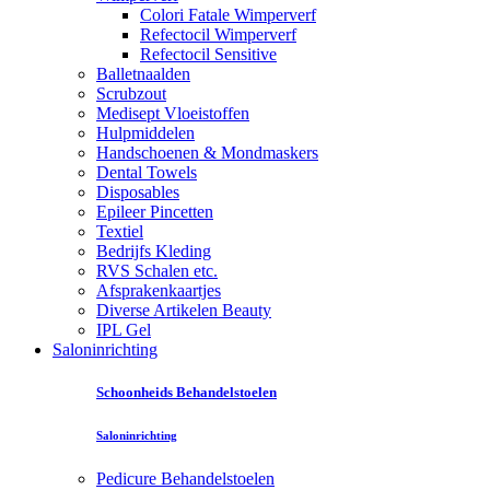
Colori Fatale Wimperverf
Refectocil Wimperverf
Refectocil Sensitive
Balletnaalden
Scrubzout
Medisept Vloeistoffen
Hulpmiddelen
Handschoenen & Mondmaskers
Dental Towels
Disposables
Epileer Pincetten
Textiel
Bedrijfs Kleding
RVS Schalen etc.
Afsprakenkaartjes
Diverse Artikelen Beauty
IPL Gel
Saloninrichting
Schoonheids Behandelstoelen
Saloninrichting
Pedicure Behandelstoelen