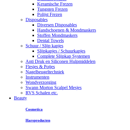
Keramische Frezen
Tungsten Frezen
Polijst Frezen
Disposables
Diversen Disposables
Handschoenen & Mondmaskers
Stoffen Mondmaskers
Dental Towels
Schuur / Slijp kapjes
Slijpkapjes / Schuurkapjes
Complete Slijpkap Systemen
Anti Druk en Siliconen Hulpmiddelen
Flesjes & Potjes
Nagelbeugeltechniek
Instrumenten
Wondverzorging
Swann Morton Scalpel Mesjes
RVS Schalen etc.
Beauty
Cosmetica
Harsproducten