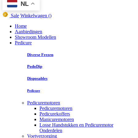
NL
Sale
Winkelwagen
()
Home
Aanbiedingen
Showroom Modellen
Pedicure
Diverse Frezen
PodoDip
Disposables
Pedicure
Pedicuremotoren
Pedicuremotoren
Pedicurekoffers
Manicuremotoren
Losse Handstukken en Pedicuremotor
Onderdelen
Voetverzorging