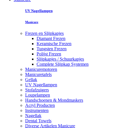
UV Nagellampen
Manicure
Frezen en Slijpkapjes
Diamant Frezen
Keramische Frezen
Tungsten Frezen
Polijst Frezen
Slijpkapjes / Schuurkapjes
Complete Slijpkap Systemen
Manicuremotoren
Manicuretafels
Gellak
UV Nagellampen
Stofafzuigers
Loupelampen
Handschoenen & Mondmaskers
Acryl Producten
Instrumenten
Nagellak
Dental Towels
Diverse Artikelen Manicure