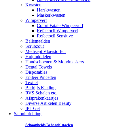
Kwasten
Harskwasten
Maskerkwasten
Wimperverf
Colori Fatale Wimperverf
Refectocil Wimperverf
Refectocil Sensitive
Balletnaalden
Scrubzout
Medisept Vloeistoffen
Hulpmiddelen
Handschoenen & Mondmaskers
Dental Towels
Disposables
Epileer Pincetten
Textiel
Bedrijfs Kleding
RVS Schalen etc.
Afsprakenkaartjes
Diverse Artikelen Beauty
IPL Gel
Saloninrichting
Schoonheids Behandelstoelen