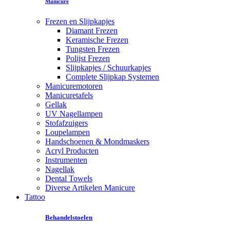
Manicure
Frezen en Slijpkapjes
Diamant Frezen
Keramische Frezen
Tungsten Frezen
Polijst Frezen
Slijpkapjes / Schuurkapjes
Complete Slijpkap Systemen
Manicuremotoren
Manicuretafels
Gellak
UV Nagellampen
Stofafzuigers
Loupelampen
Handschoenen & Mondmaskers
Acryl Producten
Instrumenten
Nagellak
Dental Towels
Diverse Artikelen Manicure
Tattoo
Behandelstoelen