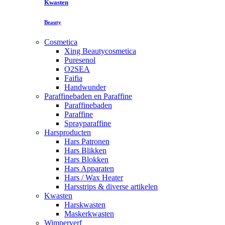
Kwasten
Beauty
Cosmetica
Xing Beautycosmetica
Puresenol
O2SEA
Faifia
Handwunder
Paraffinebaden en Paraffine
Paraffinebaden
Paraffine
Sprayparaffine
Harsproducten
Hars Patronen
Hars Blikken
Hars Blokken
Hars Apparaten
Hars / Wax Heater
Harsstrips & diverse artikelen
Kwasten
Harskwasten
Maskerkwasten
Wimperverf