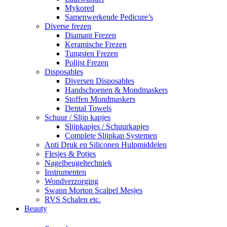
Mykored
Samenwerkende Pedicure’s
Diverse frezen
Diamant Frezen
Keramische Frezen
Tungsten Frezen
Polijst Frezen
Disposables
Diversen Disposables
Handschoenen & Mondmaskers
Stoffen Mondmaskers
Dental Towels
Schuur / Slijp kapjes
Slijpkapjes / Schuurkapjes
Complete Slijpkap Systemen
Anti Druk en Siliconen Hulpmiddelen
Flesjes & Potjes
Nagelbeugeltechniek
Instrumenten
Wondverzorging
Swann Morton Scalpel Mesjes
RVS Schalen etc.
Beauty