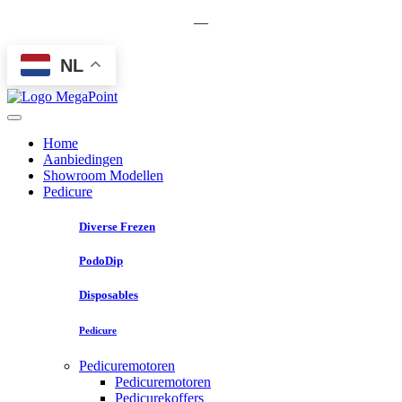
—
NL
Home
Aanbiedingen
Showroom Modellen
Pedicure
Diverse Frezen
PodoDip
Disposables
Pedicure
Pedicuremotoren
Pedicuremotoren
Pedicurekoffers