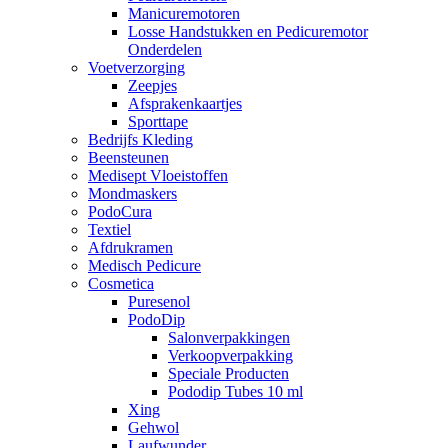
Manicuremotoren
Losse Handstukken en Pedicuremotor
Onderdelen
Voetverzorging
Zeepjes
Afsprakenkaartjes
Sporttape
Bedrijfs Kleding
Beensteunen
Medisept Vloeistoffen
Mondmaskers
PodoCura
Textiel
Afdrukramen
Medisch Pedicure
Cosmetica
Puresenol
PodoDip
Salonverpakkingen
Verkoopverpakking
Speciale Producten
Pododip Tubes 10 ml
Xing
Gehwol
Laufwunder