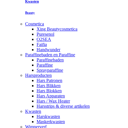
Kwasten
Beauty
Cosmetica
Xing Beautycosmetica
Puresenol
O2SEA
Faifia
Handwunder
Paraffinebaden en Paraffine
Paraffinebaden
Paraffine
Sprayparaffine
Harsproducten
Hars Patronen
Hars Blikken
Hars Blokken
Hars Apparaten
Hars / Wax Heater
Harsstrips & diverse artikelen
Kwasten
Harskwasten
Maskerkwasten
Wimperverf