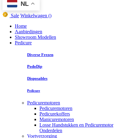
NL
Sale
Winkelwagen
()
Home
Aanbiedingen
Showroom Modellen
Pedicure
Diverse Frezen
PodoDip
Disposables
Pedicure
Pedicuremotoren
Pedicuremotoren
Pedicurekoffers
Manicuremotoren
Losse Handstukken en Pedicuremotor
Onderdelen
Voetverzorging