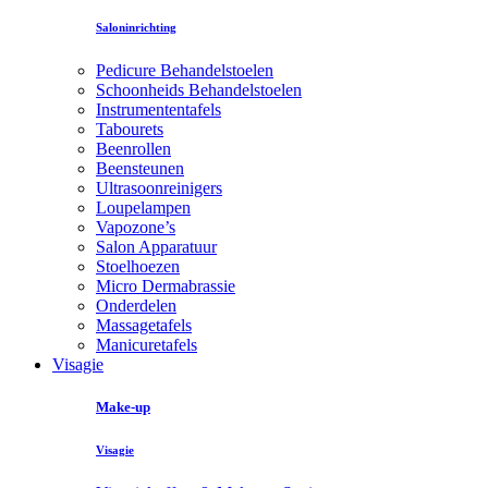
Saloninrichting
Pedicure Behandelstoelen
Schoonheids Behandelstoelen
Instrumententafels
Tabourets
Beenrollen
Beensteunen
Ultrasoonreinigers
Loupelampen
Vapozone’s
Salon Apparatuur
Stoelhoezen
Micro Dermabrassie
Onderdelen
Massagetafels
Manicuretafels
Visagie
Make-up
Visagie