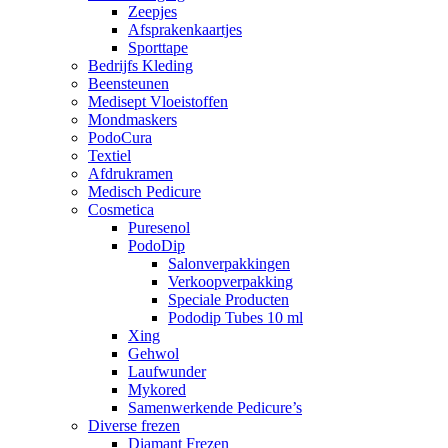
Zeepjes
Afsprakenkaartjes
Sporttape
Bedrijfs Kleding
Beensteunen
Medisept Vloeistoffen
Mondmaskers
PodoCura
Textiel
Afdrukramen
Medisch Pedicure
Cosmetica
Puresenol
PodoDip
Salonverpakkingen
Verkoopverpakking
Speciale Producten
Pododip Tubes 10 ml
Xing
Gehwol
Laufwunder
Mykored
Samenwerkende Pedicure’s
Diverse frezen
Diamant Frezen