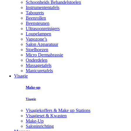
Schoonheids Behandelstoelen
Instrumententafels
Tabourets
Beenrollen
Beensteunen
Ultrasoonreinigers
Loupelampen
Vapozone’s
Salon Apparatuur
Stoelhoezen
Micro Dermabrassie
Onderdelen
Massagetafels
Manicuretafels
Visagie
Make-up
Visagie
Visagiekoffers & Make up Stations
Visagieset & Kwasten
Make-Up
Saloninrichting