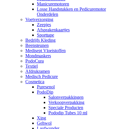
Manicuremotoren
Losse Handstukken en Pedicuremotor
Onderdelen
Voetverzorging
Zeepjes
Afsprakenkaartjes
Sporttape
Bedrijfs Kleding
Beensteunen
Medisept Vloeistoffen
Mondmaskers
PodoCura
Textiel
Afdrukramen
Medisch Pedicure
Cosmetica
Puresenol
PodoDip
Salonverpakkingen
Verkoopverpakking
Speciale Producten
Pododip Tubes 10 ml
Xing
Gehwol
Laufwunder