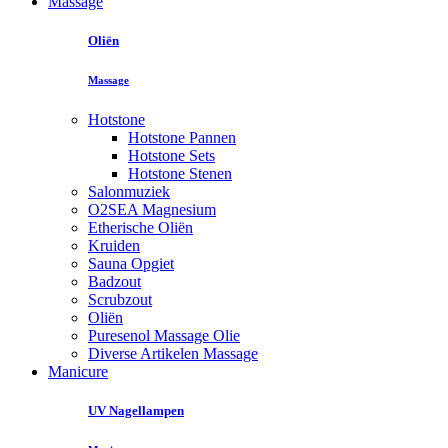
Massage
Oliën
Massage
Hotstone
Hotstone Pannen
Hotstone Sets
Hotstone Stenen
Salonmuziek
O2SEA Magnesium
Etherische Oliën
Kruiden
Sauna Opgiet
Badzout
Scrubzout
Oliën
Puresenol Massage Olie
Diverse Artikelen Massage
Manicure
UV Nagellampen