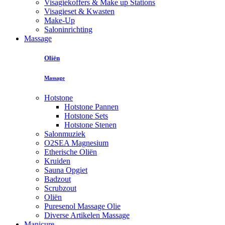
Visagiekoffers & Make up Stations
Visagieset & Kwasten
Make-Up
Saloninrichting
Massage
Oliën
Massage
Hotstone
Hotstone Pannen
Hotstone Sets
Hotstone Stenen
Salonmuziek
O2SEA Magnesium
Etherische Oliën
Kruiden
Sauna Opgiet
Badzout
Scrubzout
Oliën
Puresenol Massage Olie
Diverse Artikelen Massage
Manicure