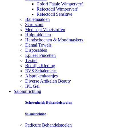
Colori Fatale Wimperverf
Refectocil Wimperverf
Refectocil Sensitive
Balletnaalden
Scrubzout
Medisept Vloeistoffen
Hulpmiddelen
Handschoenen & Mondmaskers
Dental Towels
Disposables
Epileer Pincetten
Textiel
Bedrijfs Kleding
RVS Schalen etc.
Afsprakenkaartjes
Diverse Artikelen Beauty
IPL Gel
Saloninrichting
Schoonheids Behandelstoelen
Saloninrichting
Pedicure Behandelstoelen