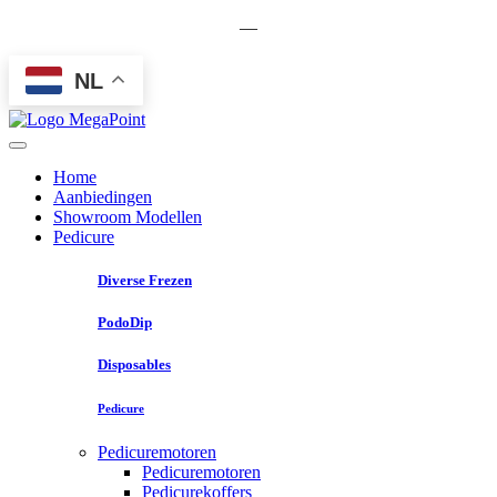
—
NL
Home
Aanbiedingen
Showroom Modellen
Pedicure
Diverse Frezen
PodoDip
Disposables
Pedicure
Pedicuremotoren
Pedicuremotoren
Pedicurekoffers