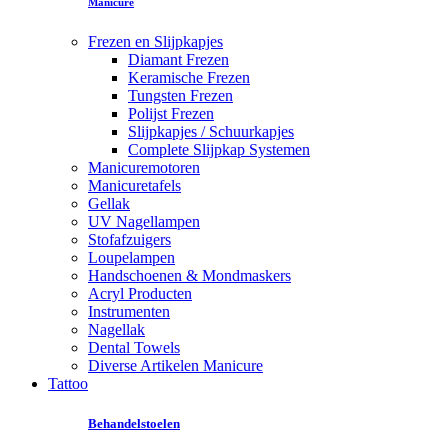
Manicure
Frezen en Slijpkapjes
Diamant Frezen
Keramische Frezen
Tungsten Frezen
Polijst Frezen
Slijpkapjes / Schuurkapjes
Complete Slijpkap Systemen
Manicuremotoren
Manicuretafels
Gellak
UV Nagellampen
Stofafzuigers
Loupelampen
Handschoenen & Mondmaskers
Acryl Producten
Instrumenten
Nagellak
Dental Towels
Diverse Artikelen Manicure
Tattoo
Behandelstoelen