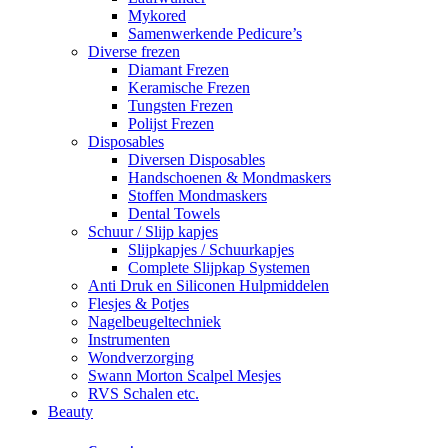
Mykored
Samenwerkende Pedicure’s
Diverse frezen
Diamant Frezen
Keramische Frezen
Tungsten Frezen
Polijst Frezen
Disposables
Diversen Disposables
Handschoenen & Mondmaskers
Stoffen Mondmaskers
Dental Towels
Schuur / Slijp kapjes
Slijpkapjes / Schuurkapjes
Complete Slijpkap Systemen
Anti Druk en Siliconen Hulpmiddelen
Flesjes & Potjes
Nagelbeugeltechniek
Instrumenten
Wondverzorging
Swann Morton Scalpel Mesjes
RVS Schalen etc.
Beauty