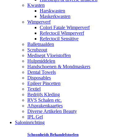
Kwasten
Harskwasten
Maskerkwasten
Wimperverf
Colori Fatale Wimperverf
Refectocil Wimperverf
Refectocil Sensitive
Balletnaalden
Scrubzout
Medisept Vloeistoffen
Hulpmiddelen
Handschoenen & Mondmaskers
Dental Towels
Disposables
Epileer Pincetten
Textiel
Bedrijfs Kleding
RVS Schalen etc.
Afsprakenkaartjes
Diverse Artikelen Beauty
IPL Gel
Saloninrichting
Schoonheids Behandelstoelen