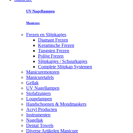
UV Nagellampen
Manicure
Frezen en Slijpkapjes
Diamant Frezen
Keramische Frezen
Tungsten Frezen
Polijst Frezen
Slijpkapjes / Schuurkapjes
Complete Slijpkap Systemen
Manicuremotoren
Manicuretafels
Gellak
UV Nagellampen
Stofafzuigers
Loupelampen
Handschoenen & Mondmaskers
Acryl Producten
Instrumenten
Nagellak
Dental Towels
Diverse Artikelen Manicure