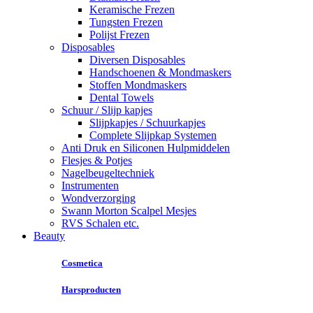
Keramische Frezen
Tungsten Frezen
Polijst Frezen
Disposables
Diversen Disposables
Handschoenen & Mondmaskers
Stoffen Mondmaskers
Dental Towels
Schuur / Slijp kapjes
Slijpkapjes / Schuurkapjes
Complete Slijpkap Systemen
Anti Druk en Siliconen Hulpmiddelen
Flesjes & Potjes
Nagelbeugeltechniek
Instrumenten
Wondverzorging
Swann Morton Scalpel Mesjes
RVS Schalen etc.
Beauty
Cosmetica
Harsproducten