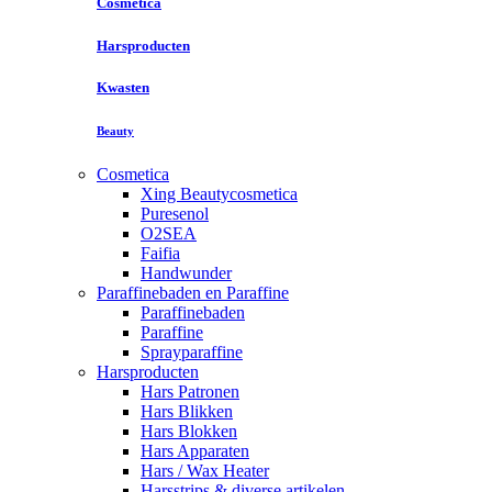
Cosmetica
Harsproducten
Kwasten
Beauty
Cosmetica
Xing Beautycosmetica
Puresenol
O2SEA
Faifia
Handwunder
Paraffinebaden en Paraffine
Paraffinebaden
Paraffine
Sprayparaffine
Harsproducten
Hars Patronen
Hars Blikken
Hars Blokken
Hars Apparaten
Hars / Wax Heater
Harsstrips & diverse artikelen