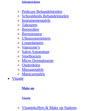
Saloninrichting
Pedicure Behandelstoelen
Schoonheids Behandelstoelen
Instrumententafels
Tabourets
Beenrollen
Beensteunen
Ultrasoonreinigers
Loupelampen
Vapozone’s
Salon Apparatuur
Stoelhoezen
Micro Dermabrassie
Onderdelen
Massagetafels
Manicuretafels
Visagie
Make-up
Visagie
Visagiekoffers & Make up Stations