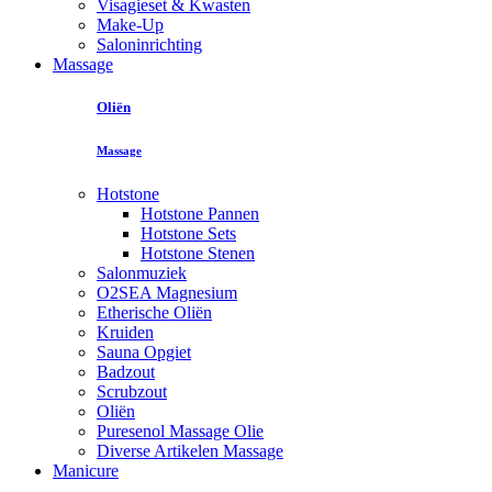
Visagieset & Kwasten
Make-Up
Saloninrichting
Massage
Oliën
Massage
Hotstone
Hotstone Pannen
Hotstone Sets
Hotstone Stenen
Salonmuziek
O2SEA Magnesium
Etherische Oliën
Kruiden
Sauna Opgiet
Badzout
Scrubzout
Oliën
Puresenol Massage Olie
Diverse Artikelen Massage
Manicure