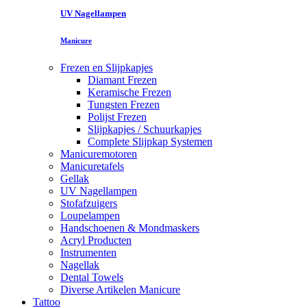
UV Nagellampen
Manicure
Frezen en Slijpkapjes
Diamant Frezen
Keramische Frezen
Tungsten Frezen
Polijst Frezen
Slijpkapjes / Schuurkapjes
Complete Slijpkap Systemen
Manicuremotoren
Manicuretafels
Gellak
UV Nagellampen
Stofafzuigers
Loupelampen
Handschoenen & Mondmaskers
Acryl Producten
Instrumenten
Nagellak
Dental Towels
Diverse Artikelen Manicure
Tattoo