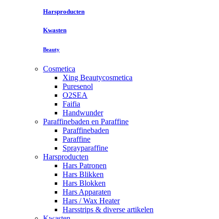
Harsproducten
Kwasten
Beauty
Cosmetica
Xing Beautycosmetica
Puresenol
O2SEA
Faifia
Handwunder
Paraffinebaden en Paraffine
Paraffinebaden
Paraffine
Sprayparaffine
Harsproducten
Hars Patronen
Hars Blikken
Hars Blokken
Hars Apparaten
Hars / Wax Heater
Harsstrips & diverse artikelen
Kwasten