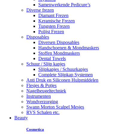
Samenwerkende Pedicure’s
Diverse frezen
Diamant Frezen
Keramische Frezen
Tungsten Frezen
Polijst Frezen
Disposables
Diversen Disposables
Handschoenen & Mondmaskers
Stoffen Mondmaskers
Dental Towels
Schuur / Slijp kapjes
Slijpkapjes / Schuurkapjes
Complete Slijpkap Systemen
Anti Druk en Siliconen Hulpmiddelen
Flesjes & Potjes
Nagelbeugeltechniek
Instrumenten
Wondverzorging
Swann Morton Scalpel Mesjes
RVS Schalen etc.
Beauty
Cosmetica