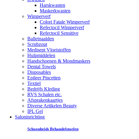
Harskwasten
Maskerkwasten
Wimperverf
Colori Fatale Wimperverf
Refectocil Wimperverf
Refectocil Sensitive
Balletnaalden
Scrubzout
Medisept Vloeistoffen
Hulpmiddelen
Handschoenen & Mondmaskers
Dental Towels
Disposables
Epileer Pincetten
Textiel
Bedrijfs Kleding
RVS Schalen etc.
Afsprakenkaartjes
Diverse Artikelen Beauty
IPL Gel
Saloninrichting
Schoonheids Behandelstoelen