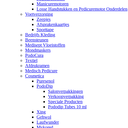
Manicuremotoren
Losse Handstukken en Pedicuremotor Onderdelen
Voetverzorging
Zeepjes
Afsprakenkaartjes
Sporttape
Bedrijfs Kleding
Beensteunen
Medisept Vloeistoffen
Mondmaskers
PodoCura
Textiel
Afdrukramen
Medisch Pedicure
Cosmetica
Puresenol
PodoDip
Salonverpakkingen
Verkoopverpakking
Speciale Producten
Pododip Tubes 10 ml
Xing
Gehwol
Laufwunder
Mykored