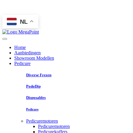
NL
Home
Aanbiedingen
Showroom Modellen
Pedicure
Diverse Frezen
PodoDip
Disposables
Pedicure
Pedicuremotoren
Pedicuremotoren
Pedicurekoffers