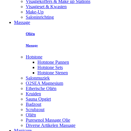
Visagiekoffers & Make up Stations
Visagieset & Kwasten
Make-Up
Saloninrichting
Massage
Oliën
Massage
Hotstone
Hotstone Pannen
Hotstone Sets
Hotstone Stenen
Salonmuziek
O2SEA Magnesium
Etherische Oliën
Kruiden
Sauna Opgiet
Badzout
Scrubzout
Oliën
Puresenol Massage Olie
Diverse Artikelen Massage
Manicure