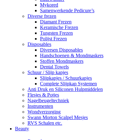
Mykored
Samenwerkende Pedicure’s
Diverse frezen
Diamant Frezen
Keramische Frezen
Tungsten Frezen
Polijst Frezen
Disposables
Diversen Disposables
Handschoenen & Mondmaskers
Stoffen Mondmaskers
Dental Towels
Schuur / Slijp kapjes
Slijpkapjes / Schuurkapjes
Complete Slijpkap Systemen
Anti Druk en Siliconen Hulpmiddelen
Flesjes & Potjes
Nagelbeugeltechniek
Instrumenten
Wondverzorging
Swann Morton Scalpel Mesjes
RVS Schalen etc.
Beauty