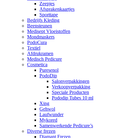
Zeepjes
Afsprakenkaartjes
Sporttape
Bedrijfs Kleding
Beensteunen
Medisept Vloeistoffen
Mondmaskers
PodoCura
Textiel
Afdrukramen
Medisch Pedicure
Cosmetica
Puresenol
PodoDip
Salonverpakkingen
Verkoopverpakking
Speciale Producten
Pododip Tubes 10 ml
Xing
Gehwol
Laufwunder
Mykored
Samenwerkende Pedicure’s
Diverse frezen
Diamant Frezen