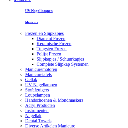
UV Nagellampen
Manicure
Frezen en Slijpkapjes
Diamant Frezen
Keramische Frezen
Tungsten Frezen
Polijst Frezen
Slijpkapjes / Schuurkapjes
Complete Slijpkap Systemen
Manicuremotoren
Manicuretafels
Gellak
UV Nagellampen
Stofafzuigers
Loupelampen
Handschoenen & Mondmaskers
Acryl Producten
Instrumenten
Nagellak
Dental Towels
Diverse Artikelen Manicure