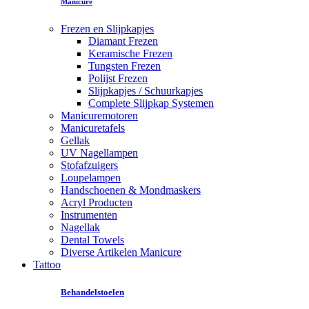
Manicure
Frezen en Slijpkapjes
Diamant Frezen
Keramische Frezen
Tungsten Frezen
Polijst Frezen
Slijpkapjes / Schuurkapjes
Complete Slijpkap Systemen
Manicuremotoren
Manicuretafels
Gellak
UV Nagellampen
Stofafzuigers
Loupelampen
Handschoenen & Mondmaskers
Acryl Producten
Instrumenten
Nagellak
Dental Towels
Diverse Artikelen Manicure
Tattoo
Behandelstoelen