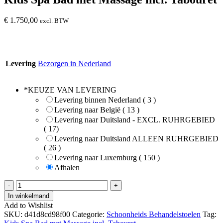
€
1.750,00
excl. BTW
Levering
Bezorgen in Nederland
*
KEUZE VAN LEVERING
Levering binnen Nederland ( 3 )
Levering naar België ( 13 )
Levering naar Duitsland - EXCL. RUHRGEBIED
( 17)
Levering naar Duitsland ALLEEN RUHRGEBIED
( 26 )
Levering naar Luxemburg ( 150 )
Afhalen
Kids
-
+
Spa
In winkelmand
Bad
Add to Wishlist
met
SKU:
d41d8cd98f00
Categorie:
Schoonheids Behandelstoelen
Tag:
Massage