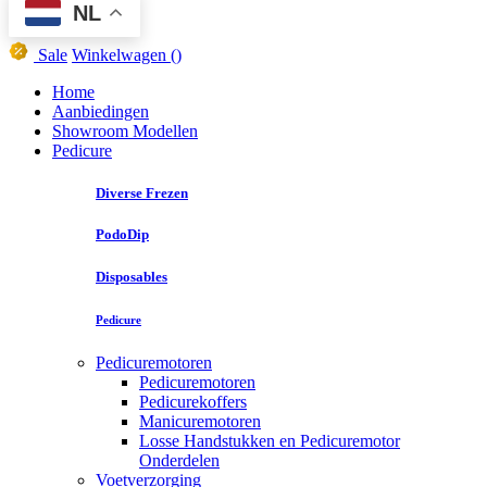
NL
Sale
Winkelwagen
()
Home
Aanbiedingen
Showroom Modellen
Pedicure
Diverse Frezen
PodoDip
Disposables
Pedicure
Pedicuremotoren
Pedicuremotoren
Pedicurekoffers
Manicuremotoren
Losse Handstukken en Pedicuremotor
Onderdelen
Voetverzorging