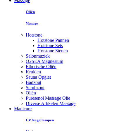
Massage
Oliën
Massage
Hotstone
Hotstone Pannen
Hotstone Sets
Hotstone Stenen
Salonmuziek
O2SEA Magnesium
Etherische Oliën
Kruiden
Sauna Opgiet
Badzout
Scrubzout
Oliën
Puresenol Massage Olie
Diverse Artikelen Massage
Manicure
UV Nagellampen