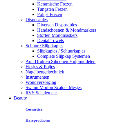
Keramische Frezen
Tungsten Frezen
Polijst Frezen
Disposables
Diversen Disposables
Handschoenen & Mondmaskers
Stoffen Mondmaskers
Dental Towels
Schuur / Slijp kapjes
Slijpkapjes / Schuurkapjes
Complete Slijpkap Systemen
Anti Druk en Siliconen Hulpmiddelen
Flesjes & Potjes
Nagelbeugeltechniek
Instrumenten
Wondverzorging
Swann Morton Scalpel Mesjes
RVS Schalen etc.
Beauty
Cosmetica
Harsproducten