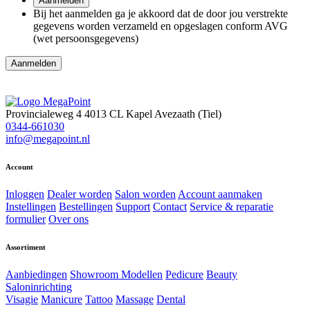
Aanmelden
Bij het aanmelden ga je akkoord dat de door jou verstrekte
gegevens worden verzameld en opgeslagen conform AVG
(wet persoonsgegevens)
Provincialeweg 4
4013 CL Kapel Avezaath (Tiel)
0344-661030
info@megapoint.nl
Account
Inloggen
Dealer worden
Salon worden
Account aanmaken
Instellingen
Bestellingen
Support
Contact
Service & reparatie
formulier
Over ons
Assortiment
Aanbiedingen
Showroom Modellen
Pedicure
Beauty
Saloninrichting
Visagie
Manicure
Tattoo
Massage
Dental