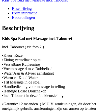
Kids Spa Bad met Massage incl. Tabouret
incl.
Tabouret
Beschrijving
hoeveelheid
Extra informatie
Beoordelingen
Beschrijving
Kids Spa Bad met Massage incl. Tabouret
Incl. Tabouret ( zie foto 2 )
•Kleur: Roze
•Zitting verstelbaar op rail
•Verstelbare Rugleuning
•Voetmassage d.m.v. Bubbelbad
•Water Aan & Afvoer aansluiting
•Warm en Koud Water
•Tril Massage in de stoel
•Handbediening voor massage instelling
•Handige Losse Douchekop
•Incl. Tabouret in dezelfde kleurstelling.
•Garantie: 12 maanden. ( M.U.V. armleuningen, dit door het
oneigenlijk gebruik, armleuningen zijn om armen op te laten