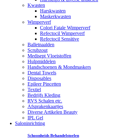
Kwasten
Harskwasten
Maskerkwasten
Wimperverf
Colori Fatale Wimperverf
Refectocil Wimperverf
Refectocil Sensitive
Balletnaalden
Scrubzout
Medisept Vloeistoffen
Hulpmiddelen
Handschoenen & Mondmaskers
Dental Towels
Disposables
Epileer Pincetten
Textiel
Bedrijfs Kleding
RVS Schalen etc.
Afsprakenkaartjes
Diverse Artikelen Beauty
IPL Gel
Saloninrichting
Schoonheids Behandelstoelen