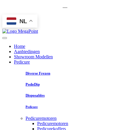
—
NL
Home
Aanbiedingen
Showroom Modellen
Pedicure
Diverse Frezen
PodoDip
Disposables
Pedicure
Pedicuremotoren
Pedicuremotoren
Pedicurekoffers