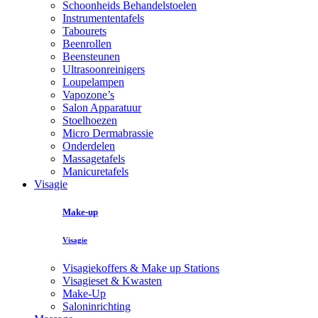
Schoonheids Behandelstoelen
Instrumententafels
Tabourets
Beenrollen
Beensteunen
Ultrasoonreinigers
Loupelampen
Vapozone’s
Salon Apparatuur
Stoelhoezen
Micro Dermabrassie
Onderdelen
Massagetafels
Manicuretafels
Visagie
Make-up
Visagie
Visagiekoffers & Make up Stations
Visagieset & Kwasten
Make-Up
Saloninrichting