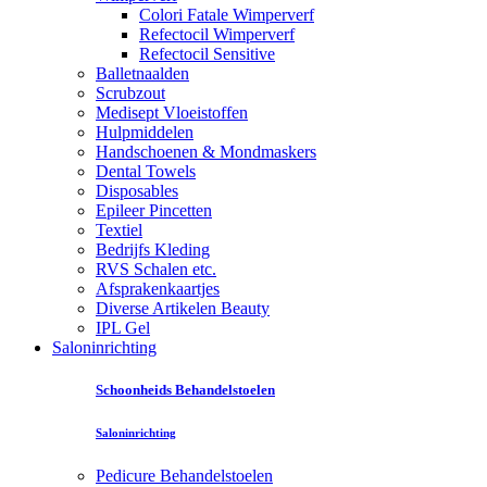
Colori Fatale Wimperverf
Refectocil Wimperverf
Refectocil Sensitive
Balletnaalden
Scrubzout
Medisept Vloeistoffen
Hulpmiddelen
Handschoenen & Mondmaskers
Dental Towels
Disposables
Epileer Pincetten
Textiel
Bedrijfs Kleding
RVS Schalen etc.
Afsprakenkaartjes
Diverse Artikelen Beauty
IPL Gel
Saloninrichting
Schoonheids Behandelstoelen
Saloninrichting
Pedicure Behandelstoelen