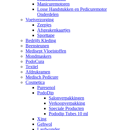
Manicuremotoren
Losse Handstukken en Pedicuremotor
Onderdelen
Voetverzorging
Zeepjes
Afsprakenkaartjes
Sporttape
Bedrijfs Kleding
Beensteunen
Medisept Vloeistoffen
Mondmaskers
PodoCura
Textiel
Afdrukramen
Medisch Pedicure
Cosmetica
Puresenol
PodoDip
Salonverpakkingen
Verkoopverpakking
Speciale Producten
Pododip Tubes 10 ml
Xing
Gehwol
Laufwunder