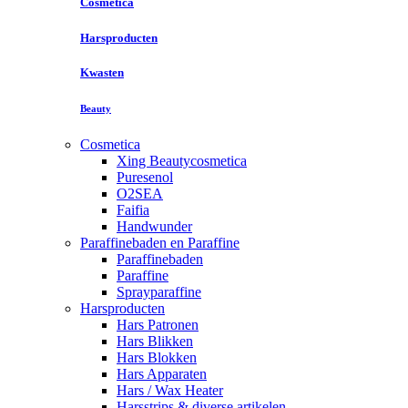
Cosmetica
Harsproducten
Kwasten
Beauty
Cosmetica
Xing Beautycosmetica
Puresenol
O2SEA
Faifia
Handwunder
Paraffinebaden en Paraffine
Paraffinebaden
Paraffine
Sprayparaffine
Harsproducten
Hars Patronen
Hars Blikken
Hars Blokken
Hars Apparaten
Hars / Wax Heater
Harsstrips & diverse artikelen