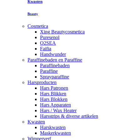
Kwasten
Beauty
Cosmetica
Xing Beautycosmetica
Puresenol
O2SEA
Faifia
Handwunder
Paraffinebaden en Paraffine
Paraffinebaden
Paraffine
Sprayparaffine
Harsproducten
Hars Patronen
Hars Blikken
Hars Blokken
Hars Apparaten
Hars / Wax Heater
Harsstrips & diverse artikelen
Kwasten
Harskwasten
Maskerkwasten
Wimperverf