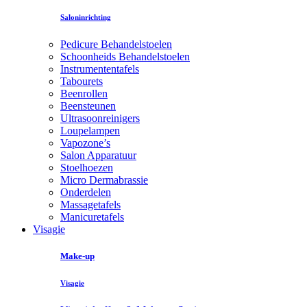
Saloninrichting
Pedicure Behandelstoelen
Schoonheids Behandelstoelen
Instrumententafels
Tabourets
Beenrollen
Beensteunen
Ultrasoonreinigers
Loupelampen
Vapozone’s
Salon Apparatuur
Stoelhoezen
Micro Dermabrassie
Onderdelen
Massagetafels
Manicuretafels
Visagie
Make-up
Visagie