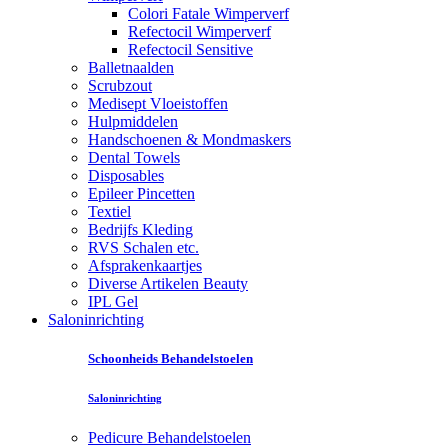
Colori Fatale Wimperverf
Refectocil Wimperverf
Refectocil Sensitive
Balletnaalden
Scrubzout
Medisept Vloeistoffen
Hulpmiddelen
Handschoenen & Mondmaskers
Dental Towels
Disposables
Epileer Pincetten
Textiel
Bedrijfs Kleding
RVS Schalen etc.
Afsprakenkaartjes
Diverse Artikelen Beauty
IPL Gel
Saloninrichting
Schoonheids Behandelstoelen
Saloninrichting
Pedicure Behandelstoelen