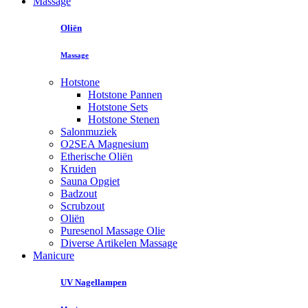
Massage
Oliën
Massage
Hotstone
Hotstone Pannen
Hotstone Sets
Hotstone Stenen
Salonmuziek
O2SEA Magnesium
Etherische Oliën
Kruiden
Sauna Opgiet
Badzout
Scrubzout
Oliën
Puresenol Massage Olie
Diverse Artikelen Massage
Manicure
UV Nagellampen