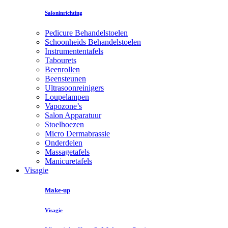
Saloninrichting
Pedicure Behandelstoelen
Schoonheids Behandelstoelen
Instrumententafels
Tabourets
Beenrollen
Beensteunen
Ultrasoonreinigers
Loupelampen
Vapozone’s
Salon Apparatuur
Stoelhoezen
Micro Dermabrassie
Onderdelen
Massagetafels
Manicuretafels
Visagie
Make-up
Visagie