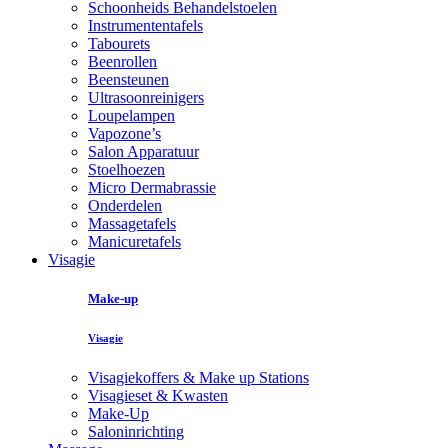
Schoonheids Behandelstoelen
Instrumententafels
Tabourets
Beenrollen
Beensteunen
Ultrasoonreinigers
Loupelampen
Vapozone’s
Salon Apparatuur
Stoelhoezen
Micro Dermabrassie
Onderdelen
Massagetafels
Manicuretafels
Visagie
Make-up
Visagie
Visagiekoffers & Make up Stations
Visagieset & Kwasten
Make-Up
Saloninrichting