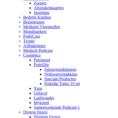
Zeepjes
Afsprakenkaartjes
Sporttape
Bedrijfs Kleding
Beensteunen
Medisept Vloeistoffen
Mondmaskers
PodoCura
Textiel
Afdrukramen
Medisch Pedicure
Cosmetica
Puresenol
PodoDip
Salonverpakkingen
Verkoopverpakking
Speciale Producten
Pododip Tubes 10 ml
Xing
Gehwol
Laufwunder
Mykored
Samenwerkende Pedicure’s
Diverse frezen
Diamant Frezen