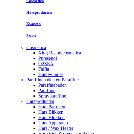
Cosmetica
Harsproducten
Kwasten
Beauty
Cosmetica
Xing Beautycosmetica
Puresenol
O2SEA
Faifia
Handwunder
Paraffinebaden en Paraffine
Paraffinebaden
Paraffine
Sprayparaffine
Harsproducten
Hars Patronen
Hars Blikken
Hars Blokken
Hars Apparaten
Hars / Wax Heater
Harsstrips & diverse artikelen