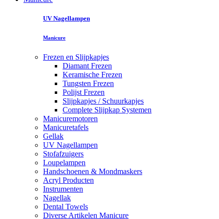
UV Nagellampen
Manicure
Frezen en Slijpkapjes
Diamant Frezen
Keramische Frezen
Tungsten Frezen
Polijst Frezen
Slijpkapjes / Schuurkapjes
Complete Slijpkap Systemen
Manicuremotoren
Manicuretafels
Gellak
UV Nagellampen
Stofafzuigers
Loupelampen
Handschoenen & Mondmaskers
Acryl Producten
Instrumenten
Nagellak
Dental Towels
Diverse Artikelen Manicure