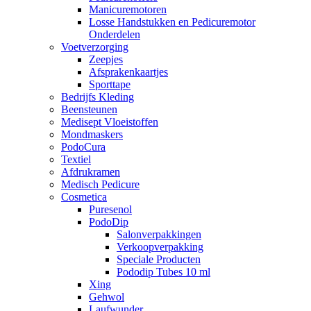
Manicuremotoren
Losse Handstukken en Pedicuremotor
Onderdelen
Voetverzorging
Zeepjes
Afsprakenkaartjes
Sporttape
Bedrijfs Kleding
Beensteunen
Medisept Vloeistoffen
Mondmaskers
PodoCura
Textiel
Afdrukramen
Medisch Pedicure
Cosmetica
Puresenol
PodoDip
Salonverpakkingen
Verkoopverpakking
Speciale Producten
Pododip Tubes 10 ml
Xing
Gehwol
Laufwunder