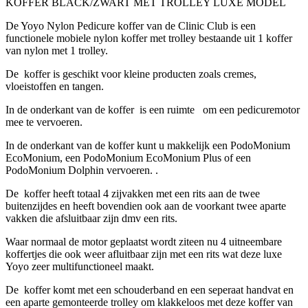
KOFFER BLACK/ZWART MET TROLLEY LUXE MODEL
De Yoyo Nylon Pedicure koffer van de Clinic Club is een
functionele mobiele nylon koffer met trolley bestaande uit 1 koffer
van nylon met 1 trolley.
De koffer is geschikt voor kleine producten zoals cremes,
vloeistoffen en tangen.
In de onderkant van de koffer is een ruimte om een pedicuremotor
mee te vervoeren.
In de onderkant van de koffer kunt u makkelijk een PodoMonium
EcoMonium, een PodoMonium EcoMonium Plus of een
PodoMonium Dolphin vervoeren. .
De koffer heeft totaal 4 zijvakken met een rits aan de twee
buitenzijdes en heeft bovendien ook aan de voorkant twee aparte
vakken die afsluitbaar zijn dmv een rits.
Waar normaal de motor geplaatst wordt ziteen nu 4 uitneembare
koffertjes die ook weer afluitbaar zijn met een rits wat deze luxe
Yoyo zeer multifunctioneel maakt.
De koffer komt met een schouderband en een seperaat handvat en
een aparte gemonteerde trolley om klakkeloos met deze koffer van