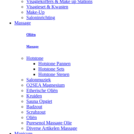
Visagiekoffers & Make up Stations
Visagieset & Kwasten
Make-Up
Saloninrichting
Massage
Oliën
Massage
Hotstone
Hotstone Pannen
Hotstone Sets
Hotstone Stenen
Salonmuziek
O2SEA Magnesium
Etherische Oliën
Kruiden
Sauna Opgiet
Badzout
Scrubzout
Oliën
Puresenol Massage Olie
Diverse Artikelen Massage
Manicure