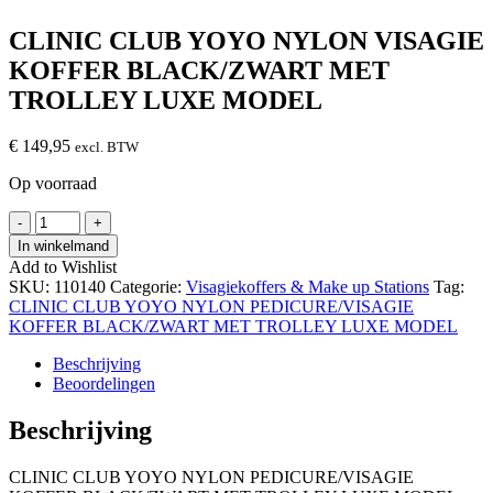
CLINIC CLUB YOYO NYLON VISAGIE
KOFFER BLACK/ZWART MET
TROLLEY LUXE MODEL
€
149,95
excl. BTW
Op voorraad
CLINIC
-
+
CLUB
In winkelmand
YOYO
Add to Wishlist
NYLON
SKU:
110140
Categorie:
Visagiekoffers & Make up Stations
Tag:
VISAGIE
CLINIC CLUB YOYO NYLON PEDICURE/VISAGIE
KOFFER
KOFFER BLACK/ZWART MET TROLLEY LUXE MODEL
BLACK/ZWART
MET
Beschrijving
TROLLEY
Beoordelingen
LUXE
MODEL
Beschrijving
hoeveelheid
CLINIC CLUB YOYO NYLON PEDICURE/VISAGIE