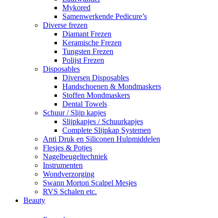
Mykored
Samenwerkende Pedicure’s
Diverse frezen
Diamant Frezen
Keramische Frezen
Tungsten Frezen
Polijst Frezen
Disposables
Diversen Disposables
Handschoenen & Mondmaskers
Stoffen Mondmaskers
Dental Towels
Schuur / Slijp kapjes
Slijpkapjes / Schuurkapjes
Complete Slijpkap Systemen
Anti Druk en Siliconen Hulpmiddelen
Flesjes & Potjes
Nagelbeugeltechniek
Instrumenten
Wondverzorging
Swann Morton Scalpel Mesjes
RVS Schalen etc.
Beauty