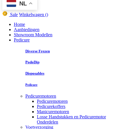
NL
Sale
Winkelwagen
()
Home
Aanbiedingen
Showroom Modellen
Pedicure
Diverse Frezen
PodoDip
Disposables
Pedicure
Pedicuremotoren
Pedicuremotoren
Pedicurekoffers
Manicuremotoren
Losse Handstukken en Pedicuremotor
Onderdelen
Voetverzorging