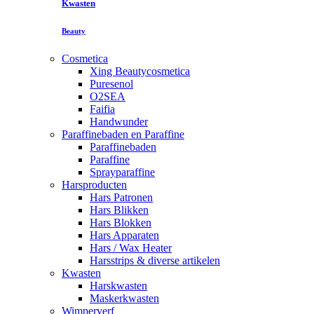
Kwasten
Beauty
Cosmetica
Xing Beautycosmetica
Puresenol
O2SEA
Faifia
Handwunder
Paraffinebaden en Paraffine
Paraffinebaden
Paraffine
Sprayparaffine
Harsproducten
Hars Patronen
Hars Blikken
Hars Blokken
Hars Apparaten
Hars / Wax Heater
Harsstrips & diverse artikelen
Kwasten
Harskwasten
Maskerkwasten
Wimperverf