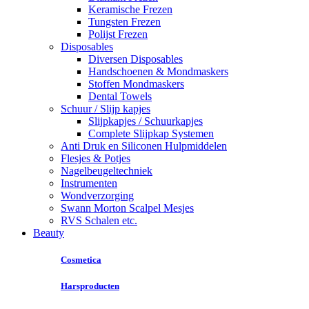
Keramische Frezen
Tungsten Frezen
Polijst Frezen
Disposables
Diversen Disposables
Handschoenen & Mondmaskers
Stoffen Mondmaskers
Dental Towels
Schuur / Slijp kapjes
Slijpkapjes / Schuurkapjes
Complete Slijpkap Systemen
Anti Druk en Siliconen Hulpmiddelen
Flesjes & Potjes
Nagelbeugeltechniek
Instrumenten
Wondverzorging
Swann Morton Scalpel Mesjes
RVS Schalen etc.
Beauty
Cosmetica
Harsproducten