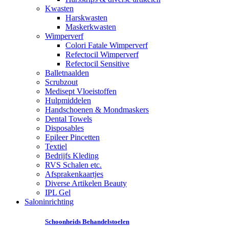
Kwasten
Harskwasten
Maskerkwasten
Wimperverf
Colori Fatale Wimperverf
Refectocil Wimperverf
Refectocil Sensitive
Balletnaalden
Scrubzout
Medisept Vloeistoffen
Hulpmiddelen
Handschoenen & Mondmaskers
Dental Towels
Disposables
Epileer Pincetten
Textiel
Bedrijfs Kleding
RVS Schalen etc.
Afsprakenkaartjes
Diverse Artikelen Beauty
IPL Gel
Saloninrichting
Schoonheids Behandelstoelen