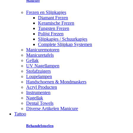
Manicure
Frezen en Slijpkapjes
Diamant Frezen
Keramische Frezen
Tungsten Frezen
Polijst Frezen
Slijpkapjes / Schuurkapjes
Complete Slijpkap Systemen
Manicuremotoren
Manicuretafels
Gellak
UV Nagellampen
Stofafzuigers
Loupelampen
Handschoenen & Mondmaskers
Acryl Producten
Instrumenten
Nagellak
Dental Towels
Diverse Artikelen Manicure
Tattoo
Behandelstoelen