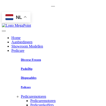
—
NL
Home
Aanbiedingen
Showroom Modellen
Pedicure
Diverse Frezen
PodoDip
Disposables
Pedicure
Pedicuremotoren
Pedicuremotoren
Pedicurekoffers