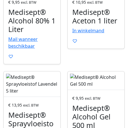
d
d
€
9,95
€
10,95
excl. BTW
excl. BTW
u
u
Medisept®
Medisept®
c
c
Alcohol 80% 1
Aceton 1 liter
t
t
Liter
o
o
In winkelmand
p
p
Mail wanneer
e
e
beschikbaar
n
n
e
e
n
n
P
P
r
r
o
o
d
d
€
9,95
excl. BTW
u
u
€
13,95
excl. BTW
Medisept®
c
c
Medisept®
Alcohol Gel
t
t
Sprayvloeisto
500 ml
o
o