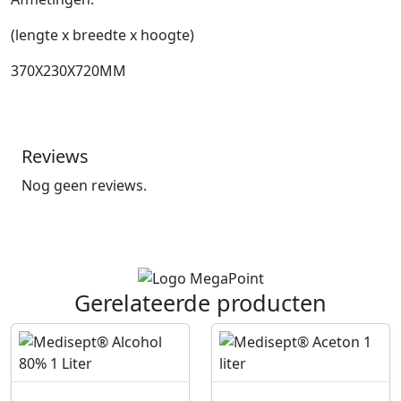
(lengte x breedte x hoogte)
370X230X720MM
Reviews
Nog geen reviews.
Gerelateerde producten
P
P
r
r
o
o