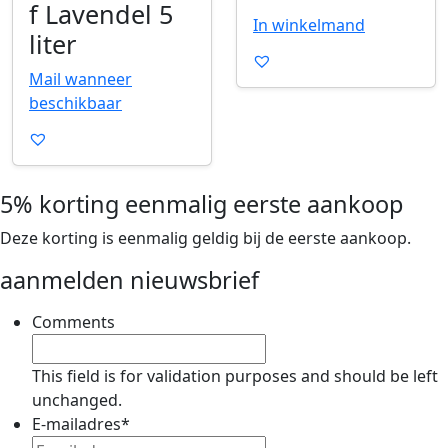
f Lavendel 5
p
p
In winkelmand
e
e
liter
n
n
Mail wanneer
e
e
beschikbaar
n
n
5% korting eenmalig eerste aankoop
Deze korting is eenmalig geldig bij de eerste aankoop.
aanmelden nieuwsbrief
Comments
This field is for validation purposes and should be left
unchanged.
E-mailadres
*