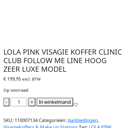
LOLA PINK VISAGIE KOFFER CLINIC
CLUB FOLLOW ME LINE HOOG
ZEER LUXE MODEL
€
199,95
excl. BTW
Op voorraad
LOLA
-
+
In winkelmand
PINK
VISAGIE
SKU:
110007134
Categorieën:
Aanbiedingen
,
KOFFER
Visagiekoffers & Make up Stations
Tag:
LOLA PINK