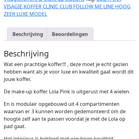
CLINIC
VISAGIE KOFFER CLINIC CLUB FOLLOW ME LINE HOOG
CLUB
ZEER LUXE MODEL
FOLLOW
ME
LINE
Beschrijving
Beoordelingen
HOOG
ZEER
Beschrijving
LUXE
MODEL
Wat een prachtige koffer!!! , deze moet je echt gezien
hoeveelheid
hebben want als je voor luxe en kwaliteit gaat wordt dit
jouw koffer.
De make-up koffer Lola Pink is uitgerust met 4 wielen.
En is modulair opgebouwd uit 4 compartimenten
waarvan er 3 kunnen worden gedemonteerd om de
hoogte zelf aan te passen voordat je met de Lola op
pad gaat.
Het interieur is bekleed met een hoge kwaliteit