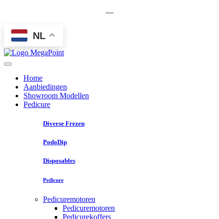
—
NL
Home
Aanbiedingen
Showroom Modellen
Pedicure
Diverse Frezen
PodoDip
Disposables
Pedicure
Pedicuremotoren
Pedicuremotoren
Pedicurekoffers