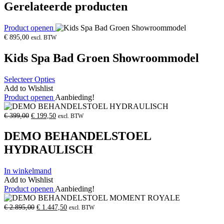
Gerelateerde producten
Product openen
€
895,00
excl. BTW
Kids Spa Bad Groen Showroommodel
Selecteer Opties
Add to Wishlist
Product openen
Aanbieding!
Oorspronkelijke
Huidige
€
399,00
€
199,50
excl. BTW
prijs
prijs
was:
is:
DEMO BEHANDELSTOEL
€
€
399,00.
199,50.
HYDRAULISCH
In winkelmand
Add to Wishlist
Product openen
Aanbieding!
Oorspronkelijke
Huidige
€
2.895,00
€
1.447,50
excl. BTW
prijs
prijs
was:
is: