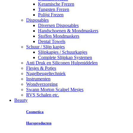
Keramische Frezen
Tungsten Frezen
Polijst Frezen
Disposables
Diversen Disposables
Handschoenen & Mondmaskers
Stoffen Mondmaskers
Dental Towels
Schuur / Slijp kapjes
Slijpkapjes / Schuurkapjes
Complete Slijpkap Systemen
Anti Druk en Siliconen Hulpmiddelen
Flesjes & Potjes
Nagelbeugeltechniek
Instrumenten
Wondverzorging
Swann Morton Scalpel Mesjes
RVS Schalen etc.
Beauty
Cosmetica
Harsproducten