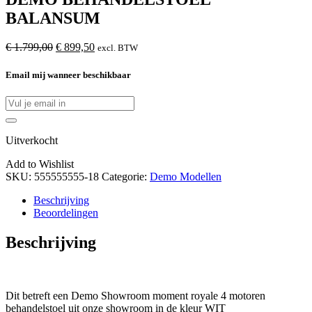
BALANSUM
Oorspronkelijke
Huidige
€
1.799,00
€
899,50
excl. BTW
prijs
prijs
was:
is:
Email mij wanneer beschikbaar
€
€
1.799,00.
899,50.
Uitverkocht
Add to Wishlist
SKU:
555555555-18
Categorie:
Demo Modellen
Beschrijving
Beoordelingen
Beschrijving
Dit betreft een Demo Showroom moment royale 4 motoren
behandelstoel uit onze showroom in de kleur WIT