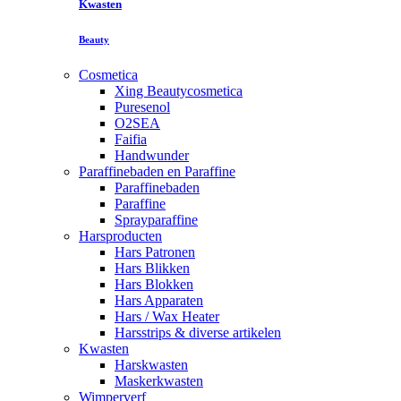
Kwasten
Beauty
Cosmetica
Xing Beautycosmetica
Puresenol
O2SEA
Faifia
Handwunder
Paraffinebaden en Paraffine
Paraffinebaden
Paraffine
Sprayparaffine
Harsproducten
Hars Patronen
Hars Blikken
Hars Blokken
Hars Apparaten
Hars / Wax Heater
Harsstrips & diverse artikelen
Kwasten
Harskwasten
Maskerkwasten
Wimperverf