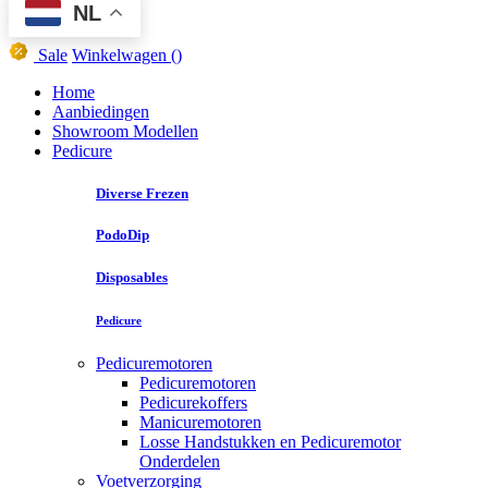
NL
Sale
Winkelwagen
()
Home
Aanbiedingen
Showroom Modellen
Pedicure
Diverse Frezen
PodoDip
Disposables
Pedicure
Pedicuremotoren
Pedicuremotoren
Pedicurekoffers
Manicuremotoren
Losse Handstukken en Pedicuremotor
Onderdelen
Voetverzorging