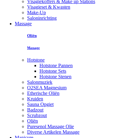
Visagiekoffers & Make up Stations
Visagieset & Kwasten
Make-Up
Saloninrichting
Massage
Oliën
Massage
Hotstone
Hotstone Pannen
Hotstone Sets
Hotstone Stenen
Salonmuziek
O2SEA Magnesium
Etherische Oliën
Kruiden
Sauna Opgiet
Badzout
Scrubzout
Oliën
Puresenol Massage Olie
Diverse Artikelen Massage
Manicure