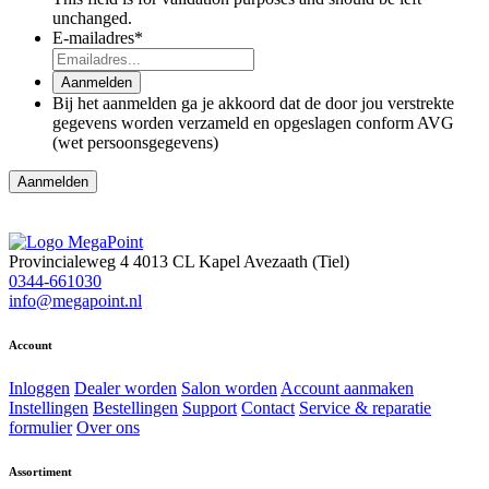
unchanged.
E-mailadres
*
Aanmelden
Bij het aanmelden ga je akkoord dat de door jou verstrekte
gegevens worden verzameld en opgeslagen conform AVG
(wet persoonsgegevens)
Provincialeweg 4
4013 CL Kapel Avezaath (Tiel)
0344-661030
info@megapoint.nl
Account
Inloggen
Dealer worden
Salon worden
Account aanmaken
Instellingen
Bestellingen
Support
Contact
Service & reparatie
formulier
Over ons
Assortiment