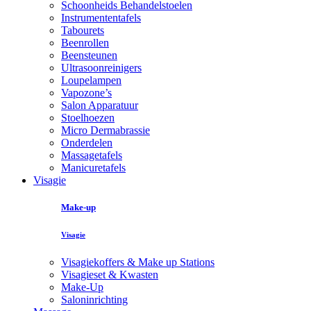
Schoonheids Behandelstoelen
Instrumententafels
Tabourets
Beenrollen
Beensteunen
Ultrasoonreinigers
Loupelampen
Vapozone’s
Salon Apparatuur
Stoelhoezen
Micro Dermabrassie
Onderdelen
Massagetafels
Manicuretafels
Visagie
Make-up
Visagie
Visagiekoffers & Make up Stations
Visagieset & Kwasten
Make-Up
Saloninrichting