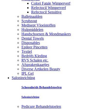
Colori Fatale Wimperverf
Refectocil Wimperverf
Refectocil Sensitive
Balletnaalden
Scrubzout
Medisept Vloeistoffen
Hulpmiddelen
Handschoenen & Mondmaskers
Dental Towels
Disposables
Epileer Pincetten
Textiel
Bedrijfs Kleding
RVS Schalen etc.
Afsprakenkaartjes
Diverse Artikelen Beauty
IPL Gel
Saloninrichting
Schoonheids Behandelstoelen
Saloninrichting
Pedicure Behandelstoelen