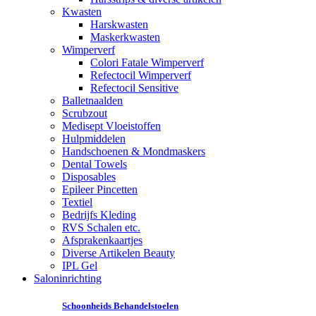
Kwasten
Harskwasten
Maskerkwasten
Wimperverf
Colori Fatale Wimperverf
Refectocil Wimperverf
Refectocil Sensitive
Balletnaalden
Scrubzout
Medisept Vloeistoffen
Hulpmiddelen
Handschoenen & Mondmaskers
Dental Towels
Disposables
Epileer Pincetten
Textiel
Bedrijfs Kleding
RVS Schalen etc.
Afsprakenkaartjes
Diverse Artikelen Beauty
IPL Gel
Saloninrichting
Schoonheids Behandelstoelen