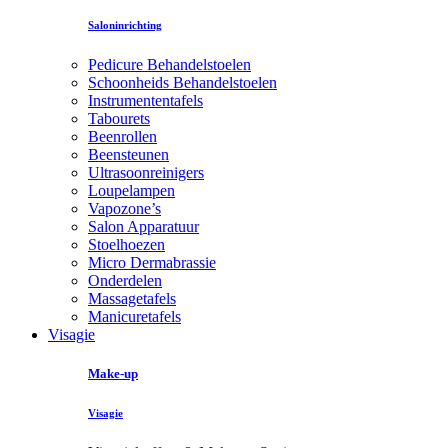
Saloninrichting
Pedicure Behandelstoelen
Schoonheids Behandelstoelen
Instrumententafels
Tabourets
Beenrollen
Beensteunen
Ultrasoonreinigers
Loupelampen
Vapozone’s
Salon Apparatuur
Stoelhoezen
Micro Dermabrassie
Onderdelen
Massagetafels
Manicuretafels
Visagie
Make-up
Visagie