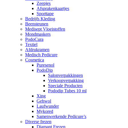
Zeepjes
Afsprakenkaartjes
Sporttape
Bedrijfs Kleding
Beensteunen
Medisept Vloeistoffen
Mondmaskers
PodoCura
Textiel
Afdrukramen
Medisch Pedicure
Cosmetica
Puresenol
PodoDip
Salonverpakkingen
Verkoopverpakking
Speciale Producten
Pododip Tubes 10 ml
Xing
Gehwol
Laufwunder
Mykored
Samenwerkende Pedicure’s
Diverse frezen
Diamant Frezen