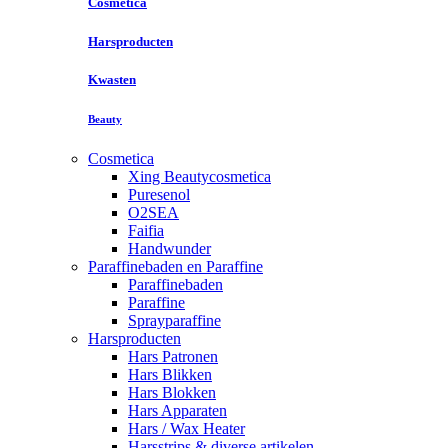
Cosmetica
Harsproducten
Kwasten
Beauty
Cosmetica
Xing Beautycosmetica
Puresenol
O2SEA
Faifia
Handwunder
Paraffinebaden en Paraffine
Paraffinebaden
Paraffine
Sprayparaffine
Harsproducten
Hars Patronen
Hars Blikken
Hars Blokken
Hars Apparaten
Hars / Wax Heater
Harsstrips & diverse artikelen