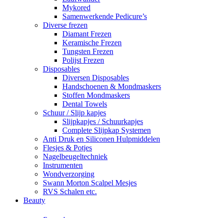
Mykored
Samenwerkende Pedicure’s
Diverse frezen
Diamant Frezen
Keramische Frezen
Tungsten Frezen
Polijst Frezen
Disposables
Diversen Disposables
Handschoenen & Mondmaskers
Stoffen Mondmaskers
Dental Towels
Schuur / Slijp kapjes
Slijpkapjes / Schuurkapjes
Complete Slijpkap Systemen
Anti Druk en Siliconen Hulpmiddelen
Flesjes & Potjes
Nagelbeugeltechniek
Instrumenten
Wondverzorging
Swann Morton Scalpel Mesjes
RVS Schalen etc.
Beauty