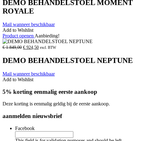
DEMO BEHANDELSTOEL MOMENT
€
€
2.895,00.
1.447,50.
ROYALE
Mail wanneer beschikbaar
Add to Wishlist
Product openen
Aanbieding!
Oorspronkelijke
Huidige
€
1.849,00
€
924,50
excl. BTW
prijs
prijs
was:
is:
DEMO BEHANDELSTOEL NEPTUNE
€
€
1.849,00.
924,50.
Mail wanneer beschikbaar
Add to Wishlist
5% korting eenmalig eerste aankoop
Deze korting is eenmalig geldig bij de eerste aankoop.
aanmelden nieuwsbrief
Facebook
This field is for validation purposes and should be left