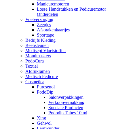
Manicuremotoren
Losse Handstukken en Pedicuremotor
Onderdelen
Voetverzorging
Zeepjes
Afsprakenkaartjes
Sporttape
Bedrijfs Kleding
Beensteunen
Medisept Vloeistoffen
Mondmaskers
PodoCura
Textiel
Afdrukramen
Medisch Pedicure
Cosmetica
Puresenol
PodoDip
Salonverpakkingen
Verkoopverpakking
Speciale Producten
Pododip Tubes 10 ml
Xing
Gehwol
Laufwunder