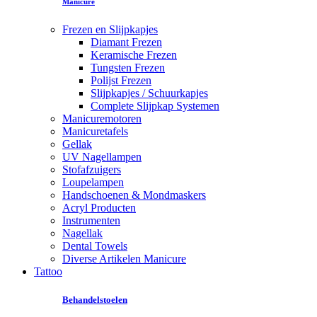
Manicure
Frezen en Slijpkapjes
Diamant Frezen
Keramische Frezen
Tungsten Frezen
Polijst Frezen
Slijpkapjes / Schuurkapjes
Complete Slijpkap Systemen
Manicuremotoren
Manicuretafels
Gellak
UV Nagellampen
Stofafzuigers
Loupelampen
Handschoenen & Mondmaskers
Acryl Producten
Instrumenten
Nagellak
Dental Towels
Diverse Artikelen Manicure
Tattoo
Behandelstoelen