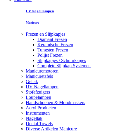
UV Nagellampen
Manicure
Frezen en Slijpkapjes
Diamant Frezen
Keramische Frezen
Tungsten Frezen
Polijst Frezen
Slijpkapjes / Schuurkapjes
Complete Slijpkap Systemen
Manicuremotoren
Manicuretafels
Gellak
UV Nagellampen
Stofafzuigers
Loupelampen
Handschoenen & Mondmaskers
Acryl Producten
Instrumenten
Nagellak
Dental Towels
Diverse Artikelen Manicure